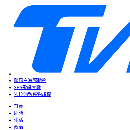
颱風白海豚動態
SBS歌謠大戰
沙拉油致癌物超標
首頁
即時
生活
政治