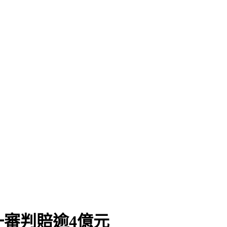
」
審判賠逾4億元