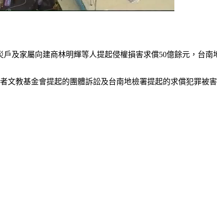
，災戶及家屬向建商林明輝等人提起侵權損害求償50億餘元，台南
者文教基金會提起的團體訴訟及台南地檢署提起的求償犯罪被害補