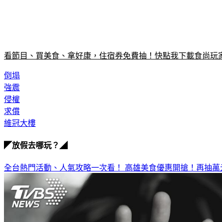
看節目、買美食、拿好康，住宿券免費抽！快點我下載食尚玩家
倒塌
強震
侵權
求償
維冠大樓
◤放假去哪玩？◢
全台熱門活動、人氣攻略一次看！
高雄美食優惠開搶！再抽萬