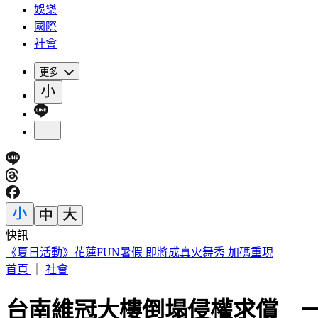
娛樂
國際
社會
更多
快訊
188萬《龍藏經》賣掉了！大戶不甩7折 店員爆「付現買原價
首頁
｜
社會
台南維冠大樓倒塌侵權求償 一