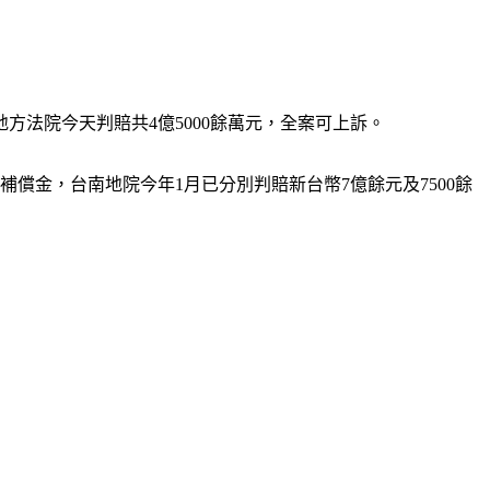
地方法院今天判賠共4億5000餘萬元，全案可上訴。
償金，台南地院今年1月已分別判賠新台幣7億餘元及7500餘