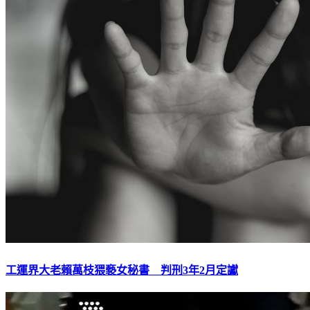
工運界大老賴萬枝猥褻女秘書 判刑3年2月定讞