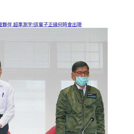
靈夥伴
超準測字!這輩子正緣何時會出現