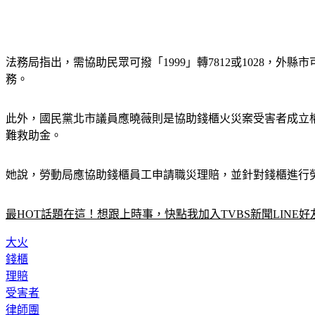
法務局指出，需協助民眾可撥「1999」轉7812或1028，外縣
務。
此外，國民黨北市議員應曉薇則是協助錢櫃火災案受害者成立
難救助金。
她說，勞動局應協助錢櫃員工申請職災理賠，並針對錢櫃進行
最HOT話題在這！想跟上時事，快點我加入TVBS新聞LINE好
大火
錢櫃
理賠
受害者
律師團