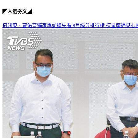
◤人氣夯文◢
何潤東、曹佑寧獨家專訪搶先看
8月緣分排行榜 這星座遇見心