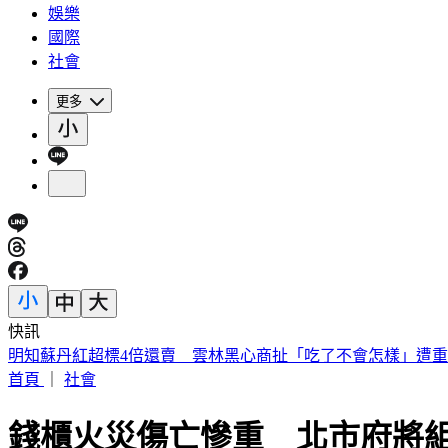
娛樂
國際
社會
更多
快訊
被選上國民法官該怎麼辦? 司法院廣告
首頁
｜
社會
錢櫃火災傷亡慘重 北市府將