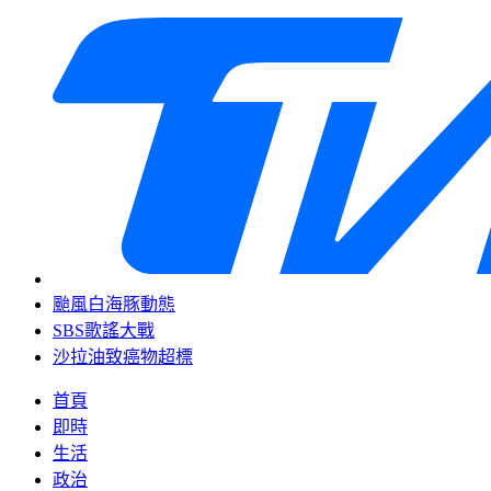
颱風白海豚動態
SBS歌謠大戰
沙拉油致癌物超標
首頁
即時
生活
政治