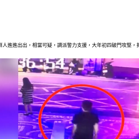
群人進進出出，相當可疑，調派警力支援，大年初四破門攻堅，