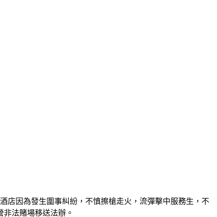
，酒店因為發生圍事糾紛，不慎擦槍走火，流彈擊中服務生，不
營非法賭場移送法辦。