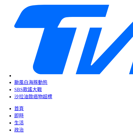
颱風白海豚動態
SBS歌謠大戰
沙拉油致癌物超標
首頁
即時
生活
政治