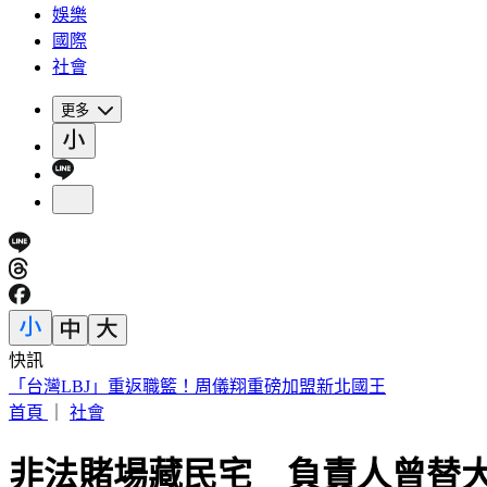
娛樂
國際
社會
更多
快訊
「台灣LBJ」重返職籃！周儀翔重磅加盟新北國王
首頁
｜
社會
非法賭場藏民宅 負責人曾替