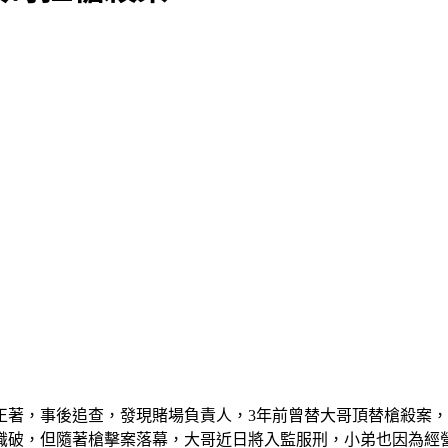
正著，事後追查，發現賭場負責人，3年前曾替大哥頂替槍殺案
識破，但隨著槍擊案落幕，大哥近日將入監服刑，小弟也因為經