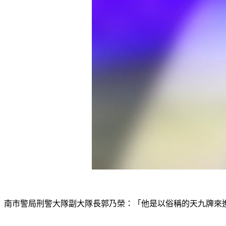
南市警局刑警大隊副大隊長郭乃榮：「他是以俗稱的天九牌來進