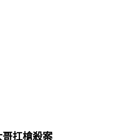
大哥扛槍殺案