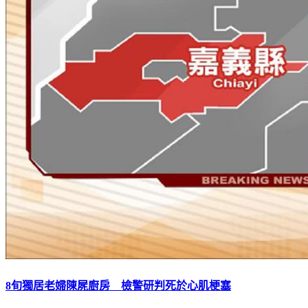
8旬獨居老婦陳屍廚房 檢警研判死於心肌梗塞