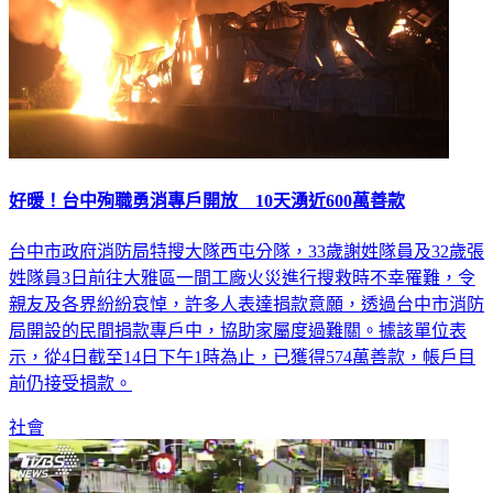
好暖！台中殉職勇消專戶開放 10天湧近600萬善款
台中市政府消防局特搜大隊西屯分隊，33歲謝姓隊員及32歲張
姓隊員3日前往大雅區一間工廠火災進行搜救時不幸罹難，令
親友及各界紛紛哀悼，許多人表達捐款意願，透過台中市消防
局開設的民間捐款專戶中，協助家屬度過難關。據該單位表
示，從4日截至14日下午1時為止，已獲得574萬善款，帳戶目
前仍接受捐款。
社會