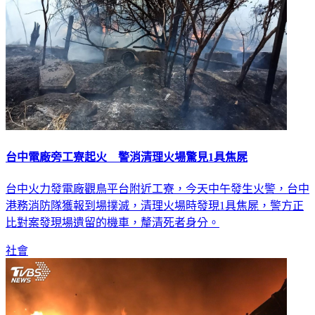
台中電廠旁工寮起火 警消清理火場驚見1具焦屍
台中火力發電廠觀鳥平台附近工寮，今天中午發生火警，台中
港務消防隊獲報到場撲滅，清理火場時發現1具焦屍，警方正
比對案發現場遺留的機車，釐清死者身分。
社會