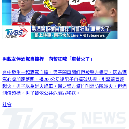
男載女伴酒駕自撞桿 向警狂喊「車著火了」
台中發生一起酒駕自撞，男子開車闖紅燈被警方攔查，因為酒
駕心虛加速落跑，追200公尺後男子自撞號誌桿，引擎蓋冒煙
起火，男子以為是火燒車，還要警方幫忙叫消防隊滅火，但酒
測值超標，男子被依公共危險罪移送。
社會