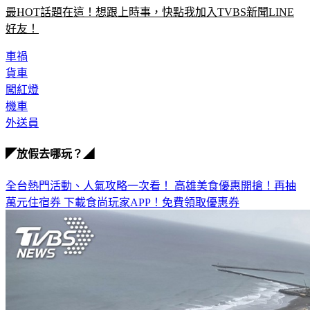
最HOT話題在這！想跟上時事，快點我加入TVBS新聞LINE
好友！
車禍
貨車
闖紅燈
機車
外送員
◤放假去哪玩？◢
全台熱門活動、人氣攻略一次看！
高雄美食優惠開搶！再抽
萬元住宿券
下載食尚玩家APP！免費領取優惠券