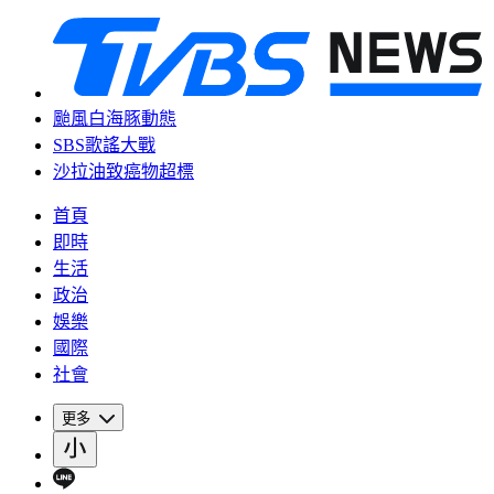
颱風白海豚動態
SBS歌謠大戰
沙拉油致癌物超標
首頁
即時
生活
政治
娛樂
國際
社會
更多