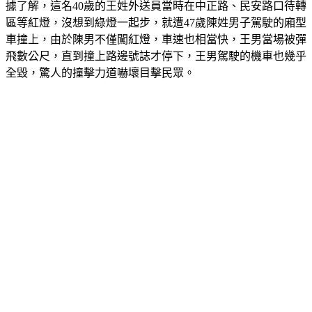
據了解，這名40歲的王姓外送員當時在中正路、民安路口待轉
區等紅燈，沒想到綠燈一起步，就遭47歲陳姓男子駕駛的廂型
車撞上，由於陳男不僅闖紅燈，車速也相當快，王男當場被彈
飛數公尺，直到撞上路邊號誌才停下，王男駕駛的機車也幾乎
全毀，驚人的撞擊力道嚇壞目擊民眾。