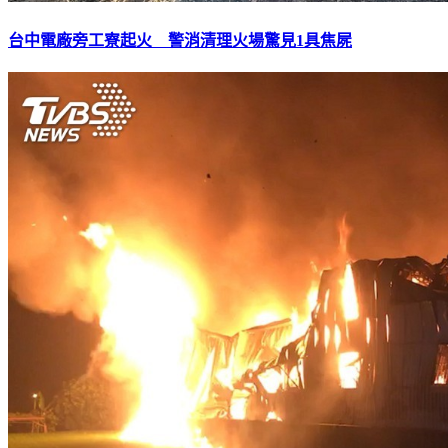
台中電廠旁工寮起火 警消清理火場驚見1具焦屍