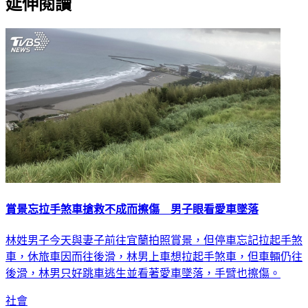
延伸閱讀
賞景忘拉手煞車搶救不成而擦傷 男子眼看愛車墜落
林姓男子今天與妻子前往宜蘭拍照賞景，但停車忘記拉起手煞
車，休旅車因而往後滑，林男上車想拉起手煞車，但車輛仍往
後滑，林男只好跳車逃生並看著愛車墜落，手臂也擦傷。