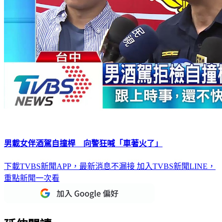
男載女伴酒駕自撞桿 向警狂喊「車著火了」
下載TVBS新聞APP，最新消息不漏接
加入TVBS新聞LINE，
重點新聞一次看