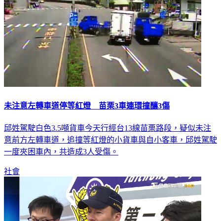
未注意左轉車道停等紅燈 苗栗3車連環撞釀3傷
邱姓駕駛白色3.5噸貨車今天行經台13線苗栗路段，疑似未注
意前方左轉車道，追撞等紅燈的小貨車與自小客車，邱姓駕駛
一度夾困車內，共造成3人受傷。
社會