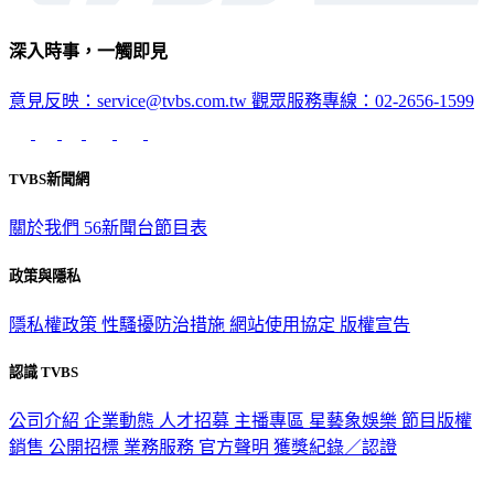
深入時事，一觸即見
意見反映：service@tvbs.com.tw
觀眾服務專線：02-2656-1599
TVBS新聞網
關於我們
56新聞台節目表
政策與隱私
隱私權政策
性騷擾防治措施
網站使用協定
版權宣告
認識 TVBS
公司介紹
企業動態
人才招募
主播專區
星藝象娛樂
節目版權
銷售
公開招標
業務服務
官方聲明
獲獎紀錄／認證