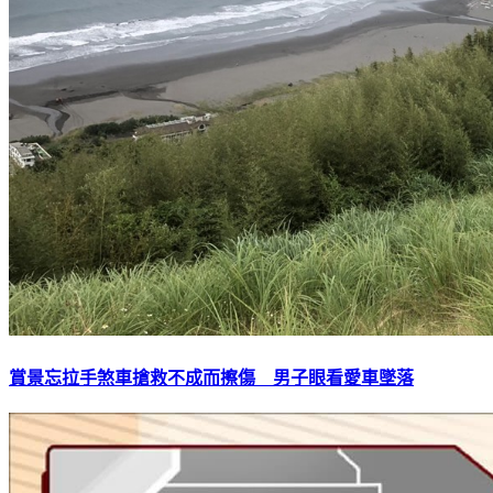
賞景忘拉手煞車搶救不成而擦傷 男子眼看愛車墜落