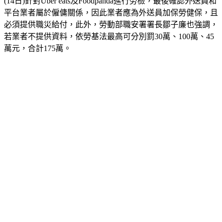
由於外送員接連發生車禍事故，台北市勞動局勞動檢查處今天
(14日)針對Uber eats及Foodpanda進行勞檢，最後確認外送員和
平台業者屬於僱傭關係，因此業者應為外送員加保勞健保，且
必須提供職災給付，此外，勞動部職安署署長鄒子廉也強調，
若業者不提供資料，依勞基法最高可分別罰30萬、100萬、45
萬元，合計175萬。