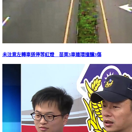
未注意左轉車道停等紅燈 苗栗3車連環撞釀3傷