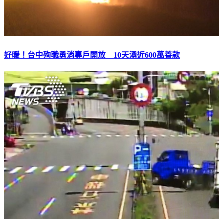
好暖！台中殉職勇消專戶開放 10天湧近600萬善款