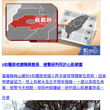
社會
8旬獨居老婦陳屍廚房 檢警研判死於心肌梗塞
嘉義縣梅山鄉近8旬獨居老婦人昨天被發現陳屍在廚房，因身
旁遺留菜刀、地上有屍水及左手臂有傷痕，一度以為發生命
案，檢警今天相驗，排除他殺嫌疑，研判是心肌梗塞造成。
社會