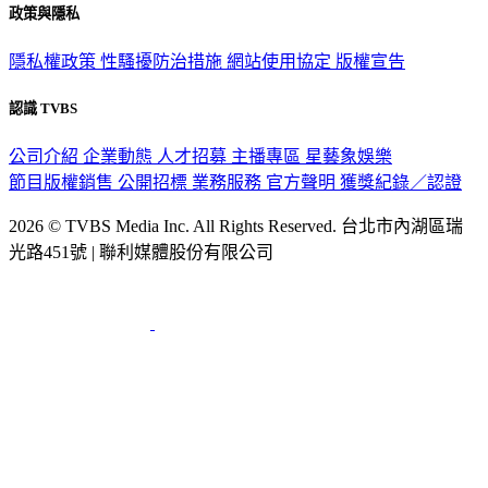
政策與隱私
隱私權政策
性騷擾防治措施
網站使用協定
版權宣告
認識 TVBS
公司介紹
企業動態
人才招募
主播專區
星藝象娛樂
節目版權銷售
公開招標
業務服務
官方聲明
獲獎紀錄／認證
2026 © TVBS Media Inc. All Rights Reserved. 台北市內湖區瑞
光路451號 | 聯利媒體股份有限公司