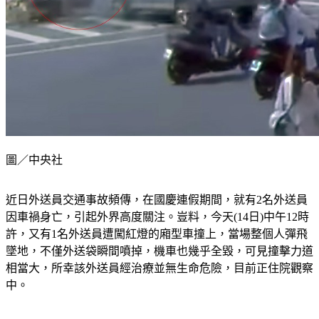
圖／中央社
近日外送員交通事故頻傳，在國慶連假期間，就有2名外送員
因車禍身亡，引起外界高度關注。豈料，今天(14日)中午12時
許，又有1名外送員遭闖紅燈的廂型車撞上，當場整個人彈飛
墜地，不僅外送袋瞬間噴掉，機車也幾乎全毀，可見撞擊力道
相當大，所幸該外送員經治療並無生命危險，目前正住院觀察
中。