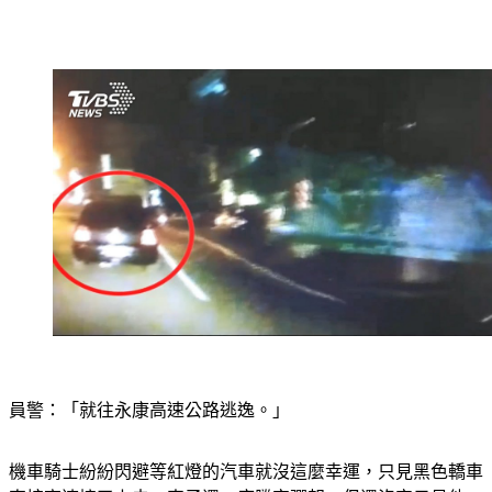
員警：「就往永康高速公路逃逸。」
機車騎士紛紛閃避等紅燈的汽車就沒這麼幸運，只見黑色轎車