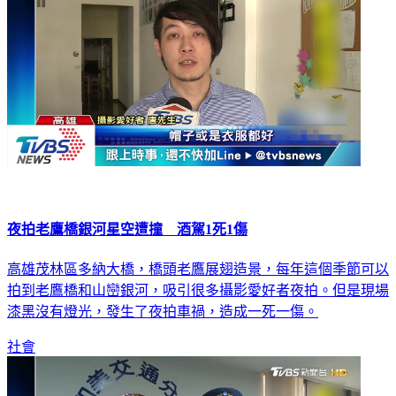
夜拍老鷹橋銀河星空遭撞 酒駕1死1傷
高雄茂林區多納大橋，橋頭老鷹展翅造景，每年這個季節可以
拍到老鷹橋和山巒銀河，吸引很多攝影愛好者夜拍。但是現場
漆黑沒有燈光，發生了夜拍車禍，造成一死一傷。
社會