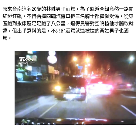
原來台南這名20歲的林姓男子酒駕，為了躲避查緝竟然一路闖
紅燈狂飆，不惜衝撞四輛汽機車把三名騎士都撞倒受傷，從東
區跑到永康區足足跑了八公里，逼得員警對空鳴槍他才腿軟就
逮，但出乎意料的是，不只他酒駕就連被撞的黃姓男子也酒
駕。