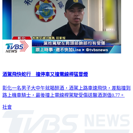
酒駕飛快蛇行 撞停車又撞電線桿猛冒煙
彰化一名男子大中午就喝醉酒，酒駕上路車速飛快，差點撞到
路上機車騎士，最後撞上電線桿駕駛受傷送醫酒測值0.77。
社會