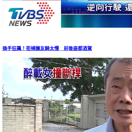
換手狂飆！拒捕嫌友騎太慢 前後座都酒駕