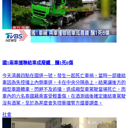
國1兩車撞聯結車成廢鐵 釀1死6傷
今天清晨四點在國道一號，發生一起死亡車禍，當時一部連結
車因為失控撞上內側車道，卡在中央分隔島上，結果讓後方的
廂型車跟轎車，閃避不及追撞，造成廂型車駕駛當場死亡，而
車內的六名泰國籍乘客受輕重傷，在酒測過後確定連結車駕駛
沒有酒駕，至於為甚麼會失控衝撞警方還要調查。
社會