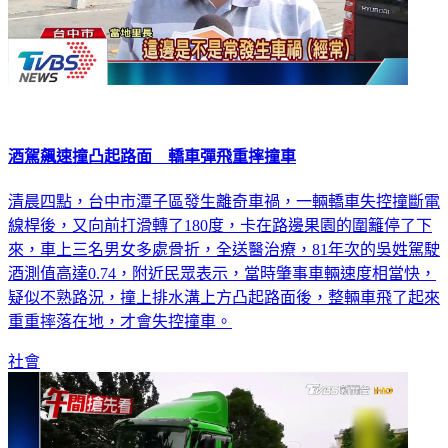
酒駕飆速撞凸起路面 轎車彈飛重摔撞車
清晨四點，台中市潭子區發生離奇車禍，一輛轎車失控撞斷電
線桿後，又向前打滑轉了180度，卡在路邊果園的圍籬停了下
來，車上三名男女多處骨折，全送醫治療，81年次的吳姓駕駛
酒測值高達0.74，附近民眾表示，當時肇事車輛速度相當快，
疑似不熟路況，撞上排水溝上方凸起路面後，整輛車飛了起來
重重摔落在地，才會失控撞車。
社會