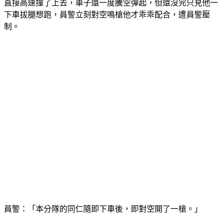
直接高速撞了上去，車子還一度騰空彈起，但還沒完只見他一
下車拔腿想跑，員警立刻對空鳴槍他才乖乖配合，遭員警壓
制。
員警：「本分隊的同仁隨即下車後，即對空開了一槍。」