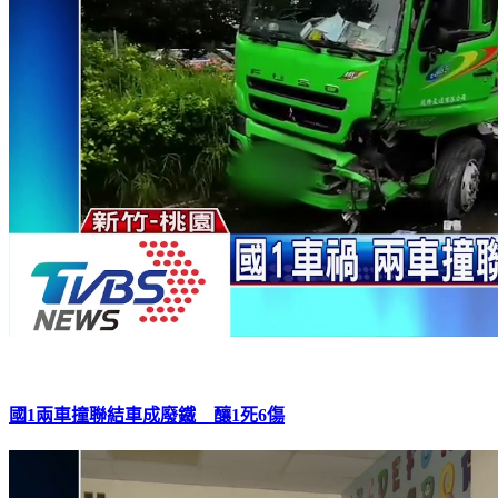
國1兩車撞聯結車成廢鐵 釀1死6傷