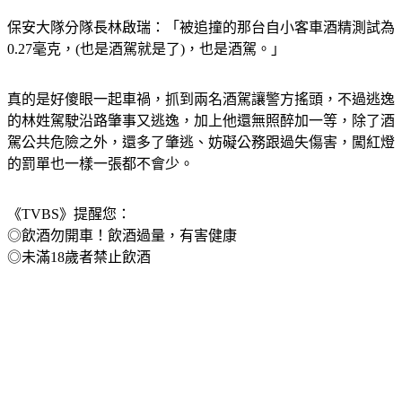
保安大隊分隊長林啟瑞：「被追撞的那台自小客車酒精測試為
0.27毫克，(也是酒駕就是了)，也是酒駕。」
真的是好傻眼一起車禍，抓到兩名酒駕讓警方搖頭，不過逃逸
的林姓駕駛沿路肇事又逃逸，加上他還無照醉加一等，除了酒
駕公共危險之外，還多了肇逃、妨礙公務跟過失傷害，闖紅燈
的罰單也一樣一張都不會少。
《TVBS》提醒您：
◎飲酒勿開車！飲酒過量，有害健康
◎未滿18歲者禁止飲酒