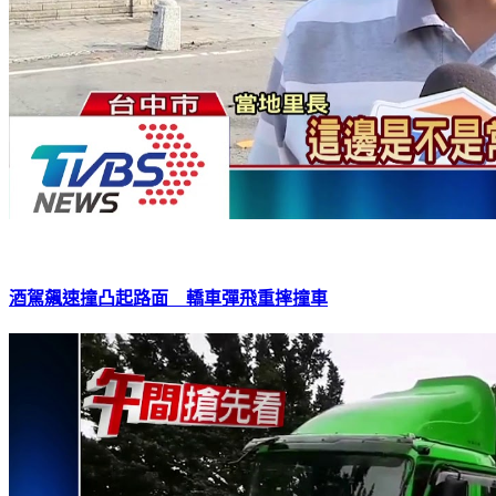
酒駕飆速撞凸起路面 轎車彈飛重摔撞車