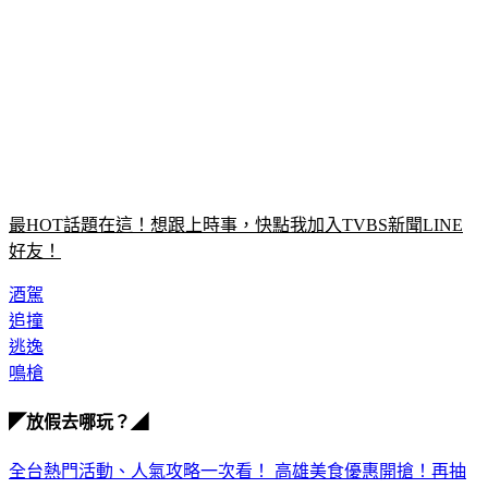
最HOT話題在這！想跟上時事，快點我加入TVBS新聞LINE
好友！
酒駕
追撞
逃逸
鳴槍
◤放假去哪玩？◢
全台熱門活動、人氣攻略一次看！
高雄美食優惠開搶！再抽