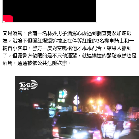
又是酒駕，台南一名林姓男子酒駕心虛遇到攔查竟然加速逃
逸，沿途不但闖紅燈還追撞正在停等紅燈的3名機車騎士和一
輛自小客車，警方一度對空鳴槍他才乖乖配合，結果人抓到
了，但讓警方傻眼的是不只他酒駕，就連挨撞的駕駛竟然也是
酒駕，通通被依公共危險送辦。