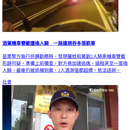
酒駕機車雙載還換人騎 一路違規吞多張罰單
苗栗警方執行巡邏勤務時，發現羅姓和黃劉2人騎乘機車雙載
形跡可疑，準備上前攔查，對方竟加速逃逸，過程甚至一度換
人騎，最後仍被追捕到案，2人酒測值都超標，依法送辦。
社會