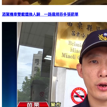
酒駕機車雙載還換人騎 一路違規吞多張罰單