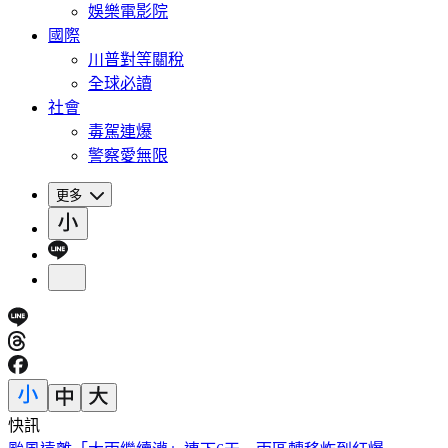
娛樂電影院
國際
川普對等關稅
全球必讀
社會
毒駕連爆
警察愛無限
更多
快訊