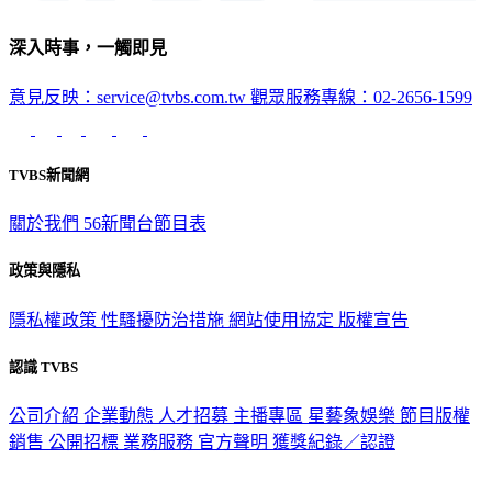
深入時事，一觸即見
意見反映：service@tvbs.com.tw
觀眾服務專線：02-2656-1599
TVBS新聞網
關於我們
56新聞台節目表
政策與隱私
隱私權政策
性騷擾防治措施
網站使用協定
版權宣告
認識 TVBS
公司介紹
企業動態
人才招募
主播專區
星藝象娛樂
節目版權
銷售
公開招標
業務服務
官方聲明
獲獎紀錄／認證