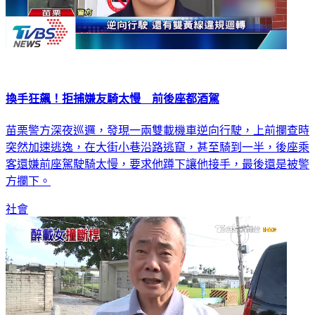
換手狂飆！拒捕嫌友騎太慢 前後座都酒駕
苗栗警方深夜巡邏，發現一兩雙載機車逆向行駛，上前攔查時
突然加速逃逸，在大街小巷沿路逃竄，甚至騎到一半，後座乘
客還嫌前座駕駛騎太慢，要求他蹲下讓他接手，最後還是被警
方攔下。
社會