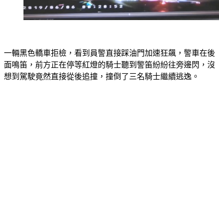
一輛黑色轎車拒檢，看到員警直接踩油門加速狂飆，警車在後
面鳴笛，前方正在停等紅燈的騎士聽到警笛紛紛往旁邊閃，沒
想到駕駛竟然直接從後追撞，撞倒了三名騎士繼續逃逸。