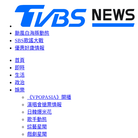
颱風白海豚動態
SBS歌謠大戰
優惠好康情報
首頁
即時
生活
政治
娛樂
《VPOPASIA》開播
演唱會搶票情報
日韓爆米花
歌手動態
綜藝星聞
戲劇星聞