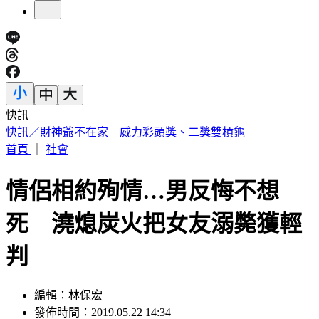
快訊
中國出入境新規將上路 陸委會曝「這類人」最危險
首頁
｜
社會
情侶相約殉情…男反悔不想
死 澆熄炭火把女友溺斃獲輕
判
編輯：林保宏
發佈時間：2019.05.22 14:34