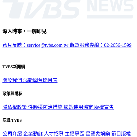
深入時事，一觸即見
意見反映：service@tvbs.com.tw
觀眾服務專線：02-2656-1599
TVBS新聞網
關於我們
56新聞台節目表
政策與隱私
隱私權政策
性騷擾防治措施
網站使用協定
版權宣告
認識 TVBS
公司介紹
企業動態
人才招募
主播專區
星藝象娛樂
節目版權