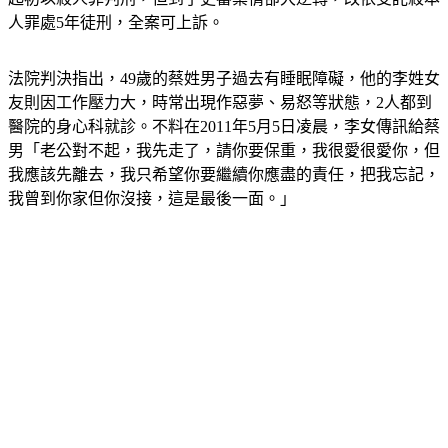
人罪處5年徒刑，全案可上訴。
法院判決指出，49歲的蔡姓男子過去有睡眠障礙，他的李姓女
友則因工作壓力大，時常出現作惡夢、易怒等狀態，2人都到
醫院的身心科就診。不料在2011年5月5日凌晨，李女傳訊給蔡
男「老公對不起，我先走了，請你要保重，我很愛很愛你，但
我應該先離去，我只希望你要繼續你應盡的責任，把我忘記，
我曾到你家但你沒接，這是最後一面。」