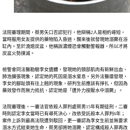
法院審理期間，蔡男矢口否認犯行，他辯稱2人是相約尋短，
當時服用女友提供的藥物陷入昏迷，醒來後就發現她溺斃在浴
缸內。至於澆熄炭盆，他稱說濃煙恐會觸動警報器，所以才將
炭盆火勢撲滅。
檢警會同法醫勘驗李女遺體，發現她的頸部肌肉有新鮮出血、
肺泡擴張現象，認定她的死因是溺水窒息。
另外法醫還發現，
李女的腳趾頭有往上翹的現象，研判生前應該有掙扎，但因為
藥效發作而無力抵抗，認定她是「遭外力按壓水中溺斃」。
法院審理後，一審法官依殺人罪判處蔡男15年有期徒刑，二審
時則認定李女當時已有尋死決心，改依受託殺本人罪判6年；
案件上訴到最高法院遭到駁回，更一審認為李女生前並無要求
溺水方式結束她生命，蔡男卻將她溺斃，認定構成殺人罪再改