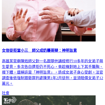
女信徒拒當小三 師父成奶襲哥辯：神明旨意
高雄某宮廟陳姓師父對一名跟隨他誦經修行10多年的女弟子萌
生愛意，多次告白遭拒仍不死心，竟趁機對她上下其手襲胸、
摸下體，還稱這是「神明旨意」，造成女弟子身心受創。法官
調查後依強制猥褻罪判處陳男1年2月徒刑，並須賠償女弟子12
萬元。
社會