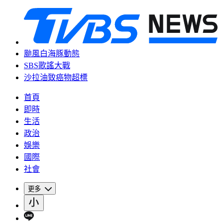
颱風白海豚動態
SBS歌謠大戰
沙拉油致癌物超標
首頁
即時
生活
政治
娛樂
國際
社會
更多