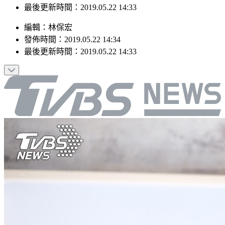
最後更新時間：2019.05.22 14:33
編輯
：
林保宏
發佈時間：
2019.05.22 14:34
最後更新時間：
2019.05.22 14:33