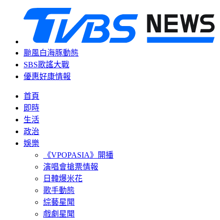
颱風白海豚動態
SBS歌謠大戰
優惠好康情報
首頁
即時
生活
政治
娛樂
《VPOPASIA》開播
演唱會搶票情報
日韓爆米花
歌手動態
綜藝星聞
戲劇星聞