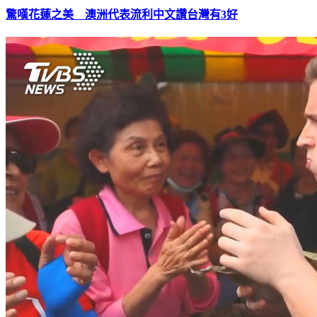
驚嘆花蓮之美 澳洲代表流利中文讚台灣有3好