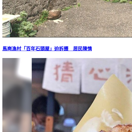
馬崗漁村「百年石頭屋」迫拆遷 居民陳情