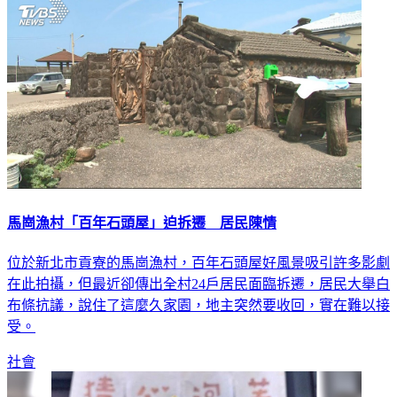
馬崗漁村「百年石頭屋」迫拆遷 居民陳情
位於新北市貢寮的馬崗漁村，百年石頭屋好風景吸引許多影劇
在此拍攝，但最近卻傳出全村24戶居民面臨拆遷，居民大舉白
布條抗議，說住了這麼久家園，地主突然要收回，實在難以接
受。
社會