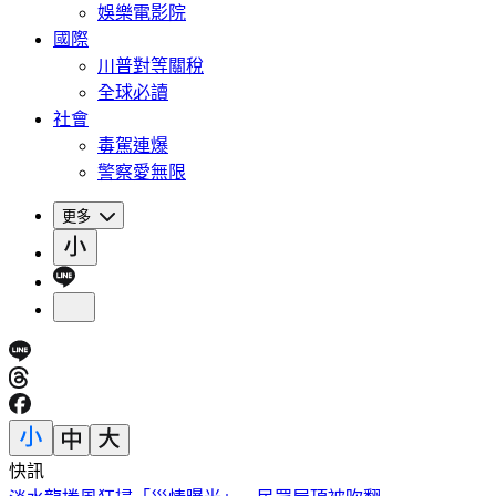
娛樂電影院
國際
川普對等關稅
全球必讀
社會
毒駕連爆
警察愛無限
更多
快訊