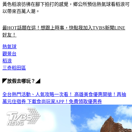
黃色稻浪彷彿在腳下拍打的感覺，鄉公所預估熱氣球看稻浪可
以帶來百萬人潮。
最HOT話題在這！想跟上時事，快點我加入TVBS新聞LINE
好友！
熱氣球
觀景台
稻浪
三奇稻田區
◤放假去哪玩？◢
全台熱門活動、人氣攻略一次看！
高雄美食優惠開搶！再抽
萬元住宿券
下載食尚玩家APP！免費領取優惠券