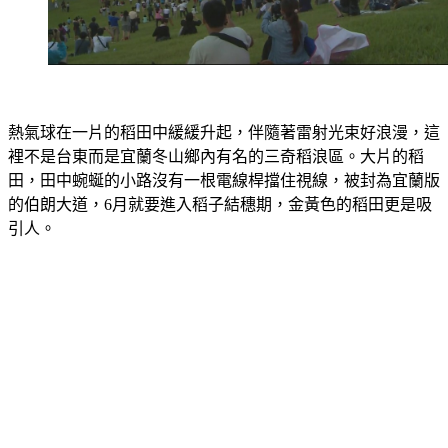
熱氣球在一片的稻田中緩緩升起，伴隨著雷射光束好浪漫，這
裡不是台東而是宜蘭冬山鄉內有名的三奇稻浪區。大片的稻
田，田中蜿蜒的小路沒有一根電線桿擋住視線，被封為宜蘭版
的伯朗大道，6月就要進入稻子結穗期，金黃色的稻田更是吸
引人。