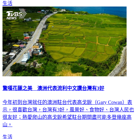
生活
驚嘆花蓮之美 澳洲代表流利中文讚台灣有3好
今年初到台灣就任的澳洲駐台代表高戈銳（Gary Cowan）表
示，很喜歡台灣，台灣有3好，風景好、食物好、台灣人民也
很友好；熱愛爬山的高戈銳希望駐台期間盡可能多登幾座高
山。
生活