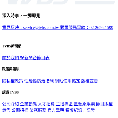
深入時事，一觸即見
意見反映：service@tvbs.com.tw
觀眾服務專線：02-2656-1599
TVBS新聞網
關於我們
56新聞台節目表
政策與隱私
隱私權政策
性騷擾防治措施
網站使用協定
版權宣告
認識 TVBS
公司介紹
企業動態
人才招募
主播專區
星藝象娛樂
節目版權
銷售
公開招標
業務服務
官方聲明
獲獎紀錄／認證