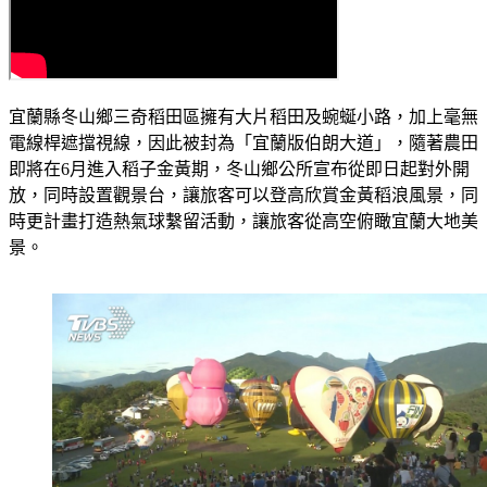
宜蘭縣冬山鄉三奇稻田區擁有大片稻田及蜿蜒小路，加上毫無
電線桿遮擋視線，因此被封為「宜蘭版伯朗大道」，隨著農田
即將在6月進入稻子金黃期，冬山鄉公所宣布從即日起對外開
放，同時設置觀景台，讓旅客可以登高欣賞金黃稻浪風景，同
時更計畫打造熱氣球繫留活動，讓旅客從高空俯瞰宜蘭大地美
景。