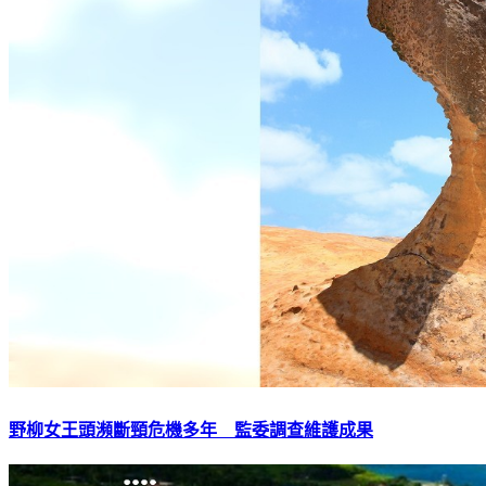
野柳女王頭瀕斷頸危機多年 監委調查維護成果