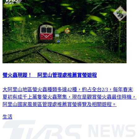
螢火蟲現蹤！ 阿里山管理處推薦賞螢遊程
大阿里山地區螢火蟲種類多達42種，約占全台2/3，每年春末
夏初有成千上萬隻螢火蟲聚集，現在是觀賞螢火蟲最佳時機，
阿里山國家風景區管理處推薦賞螢導覽及相關遊程。
生活