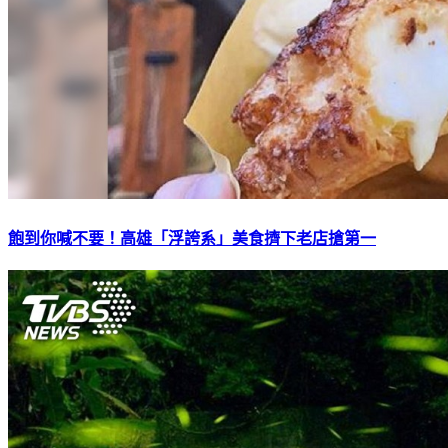
飽到你喊不要！高雄「浮誇系」美食擠下老店搶第一