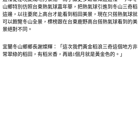
山鄉特別仿照台東熱氣球嘉年華，把熱氣球引進到冬山三奇稻
這邊，以往要爬上高台才能看到稻田美景，現在只搭熱氣球就
可以飽覽冬山全景，標榜跟在台東鹿野高台搭熱氣球看到的美
景絕對不同。
宜蘭冬山鄉鄉長謝燦輝：「這次我們黃金稻浪三奇這個地方非
常翠綠的稻田，有稻米香，再過1個月就是黃金色的。」