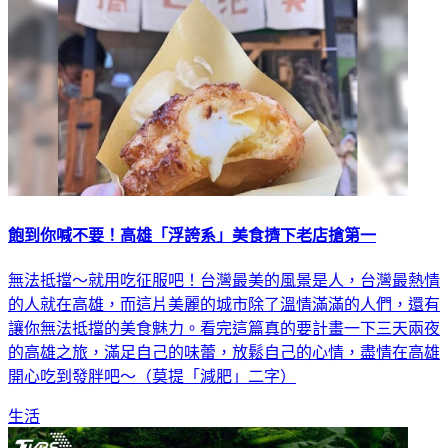
飽到你喊不要！高雄「浮誇系」美食擠下老店搶第一
無法抵擋～就用吃征服吧！台灣最美的風景是人，台灣最熱情
的人就在高雄，而這片美麗的城市除了溫情滿滿的人們，還有
讓你無法抵擋的美食魅力。看完這篇真的要計畫一下三天兩夜
的高雄之旅，滿足自己的味蕾，放鬆自己的心情，盡情在高雄
開心吃到發胖吧～（莫提「減肥」二字）
生活