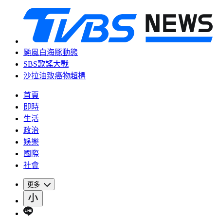
颱風白海豚動態
SBS歌謠大戰
沙拉油致癌物超標
首頁
即時
生活
政治
娛樂
國際
社會
更多