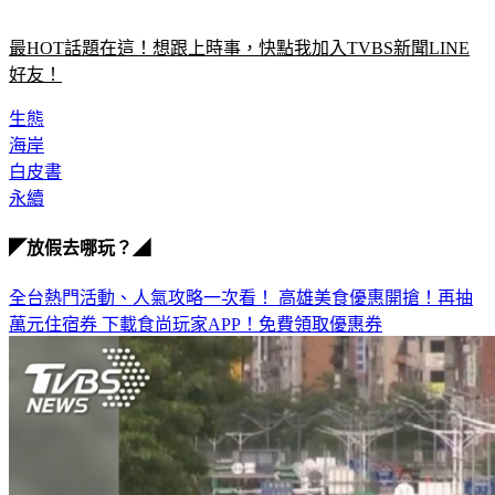
迎民眾多加利用。（中央社）
最HOT話題在這！想跟上時事，快點我加入TVBS新聞LINE
好友！
生態
海岸
白皮書
永續
◤放假去哪玩？◢
全台熱門活動、人氣攻略一次看！
高雄美食優惠開搶！再抽
萬元住宿券
下載食尚玩家APP！免費領取優惠券