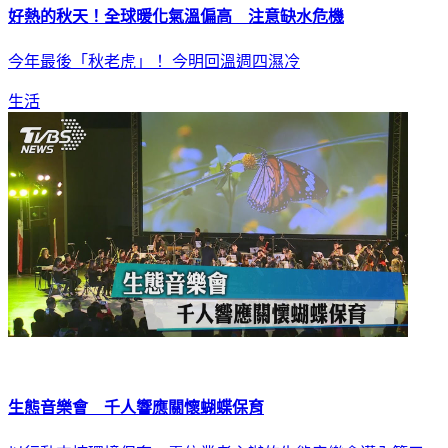
好熱的秋天！全球暖化氣溫偏高 注意缺水危機
今年最後「秋老虎」！ 今明回溫週四濕冷
生活
生態音樂會 千人響應關懷蝴蝶保育