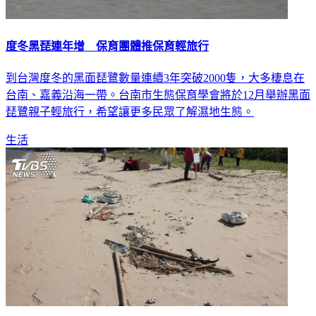
度冬黑琵連年增 保育團體推保育輕旅行
到台灣度冬的黑面琵鷺數量連續3年突破2000隻，大多棲息在
台南、嘉義沿海一帶。台南市生態保育學會將於12月舉辦黑面
琵鷺親子輕旅行，希望讓更多民眾了解濕地生態。
生活