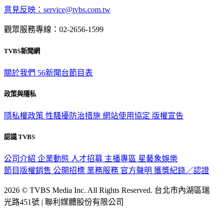
意見反映：service@tvbs.com.tw
觀眾服務專線：02-2656-1599
TVBS新聞網
關於我們
56新聞台節目表
政策與隱私
隱私權政策
性騷擾防治措施
網站使用協定
版權宣告
認識 TVBS
公司介紹
企業動態
人才招募
主播專區
星藝象娛樂
節目版權銷售
公開招標
業務服務
官方聲明
獲獎紀錄／認證
2026 © TVBS Media Inc. All Rights Reserved. 台北市內湖區瑞
光路451號 | 聯利媒體股份有限公司