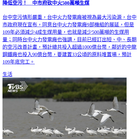
降低空污！ 中市府砍中火500萬噸生煤
台中空污情形嚴重，台中火力發電廠被視為最大污染源，台中
市政府現在宣布，同意台中火力發電廠9部機組的展延，但是
109年必須減少4成生煤用量，也就是減少500萬噸的生煤用
量；同時台中火力發電廠也強調，目前已經訂出短、中、長期
的空污改善計畫，預計總共投入超過1000億台幣，鄰近的中龍
鋼鐵廠也投入90億台幣，要建置33公頃的原料堆置場，預計
109年底完工。
生活