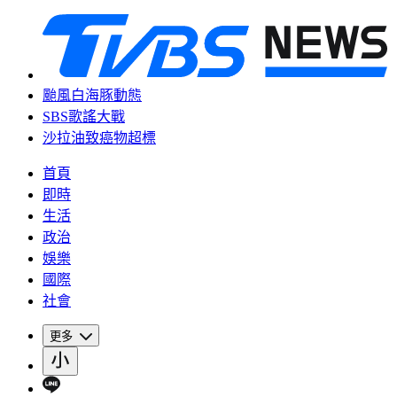
颱風白海豚動態
SBS歌謠大戰
沙拉油致癌物超標
首頁
即時
生活
政治
娛樂
國際
社會
更多