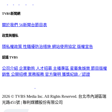
意見反映：service@tvbs.com.tw
觀眾服務專線：02-2656-1599
TVBS新聞網
關於我們
56新聞台節目表
政策與隱私
隱私權政策
性騷擾防治措施
網站使用協定
版權宣告
認識 TVBS
公司介紹
企業動態
人才招募
主播專區
星藝象娛樂
節目版權
銷售
公開招標
業務服務
官方聲明
獲獎紀錄／認證
2026 © TVBS Media Inc. All Rights Reserved. 台北市內湖區瑞
光路451號 | 聯利媒體股份有限公司