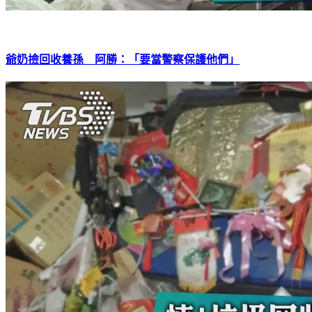
爺奶撿回收養孫 阿勝：「要當警察保護他們」