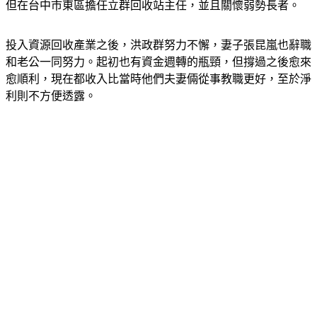
在32歲那年，就放棄教職投入加盟台中大豐環保科技公司，不
但在台中市東區擔任立群回收站主任，並且關懷弱勢長者。
投入資源回收產業之後，洪政群努力不懈，妻子張昆嵐也辭職
和老公一同努力。起初也有資金週轉的瓶頸，但撐過之後愈來
愈順利，現在都收入比當時他們夫妻倆從事教職更好，至於淨
利則不方便透露。