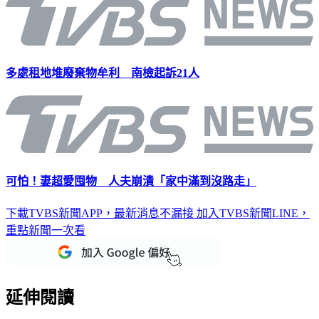
多處租地堆廢棄物牟利 南檢起訴21人
可怕！妻超愛囤物 人夫崩潰「家中滿到沒路走」
下載TVBS新聞APP，最新消息不漏接
加入TVBS新聞LINE，
重點新聞一次看
延伸閱讀