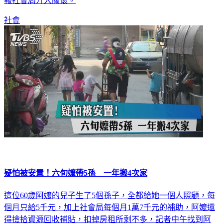
鎮派出所代理所長知情後，帶著慰問金和物資探視婦人，並轉
報社會局介入關懷。
社會
疑怕被安置！六旬嬤帶5孫 一年搬4次家
這位60歲阿嬤的兒子生了5個孫子，全都給她一個人照顧，每
個月只給5千元，加上社會局每個月1萬7千元的補助，阿嬤還