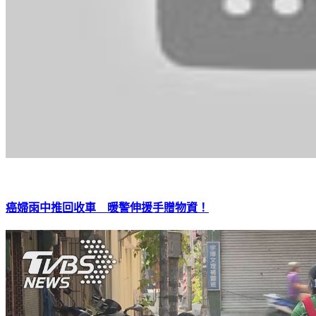
癌婦雨中推回收車 暖警伸援手贈物資！