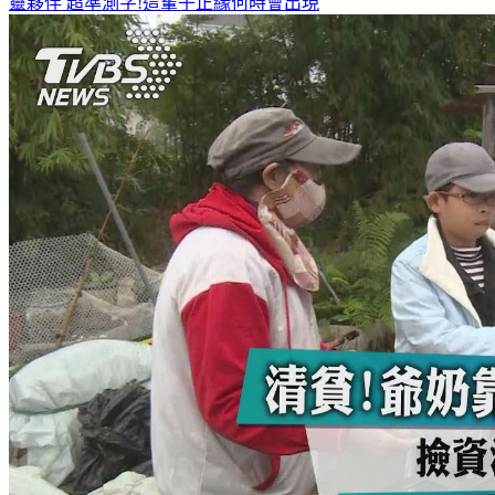
何潤東、曹佑寧獨家專訪搶先看
8月緣分排行榜 這星座遇見心
靈夥伴
超準測字!這輩子正緣何時會出現