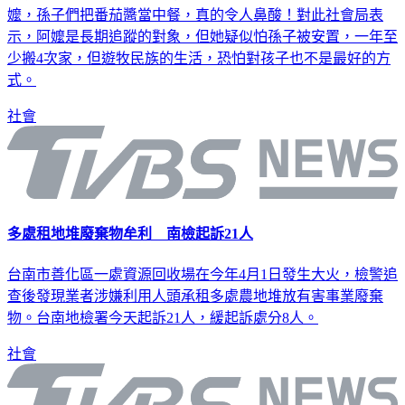
得撿拾資源回收補貼，扣掉房租所剩不多，記者中午找到阿
嬤，孫子們把番茄醬當中餐，真的令人鼻酸！對此社會局表
示，阿嬤是長期追蹤的對象，但她疑似怕孫子被安置，一年至
少搬4次家，但遊牧民族的生活，恐怕對孩子也不是最好的方
式。
社會
多處租地堆廢棄物牟利 南檢起訴21人
台南市善化區一處資源回收場在今年4月1日發生大火，檢警追
查後發現業者涉嫌利用人頭承租多處農地堆放有害事業廢棄
物。台南地檢署今天起訴21人，緩起訴處分8人。
社會