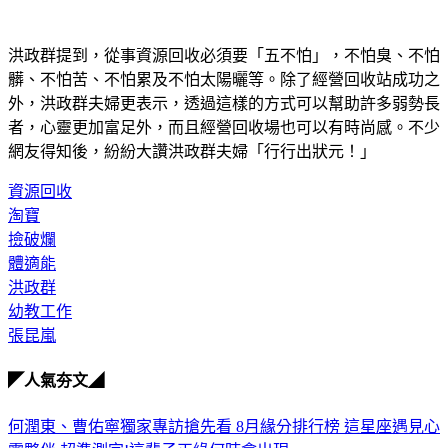
洪政群提到，從事資源回收必須要「五不怕」，不怕臭、不怕
髒、不怕苦、不怕累及不怕太陽曬等。
除了經營回收站成功之
外，洪政群夫婦更表示，透過這樣的方式可以幫助許多弱勢長
者，心靈更加富足外，而且經營回收場也可以有時尚感。不少
網友得知後，紛紛大讚洪政群夫婦「行行出狀元！」
資源回收
淘寶
撿破爛
體適能
洪政群
幼教工作
張昆嵐
◤人氣夯文◢