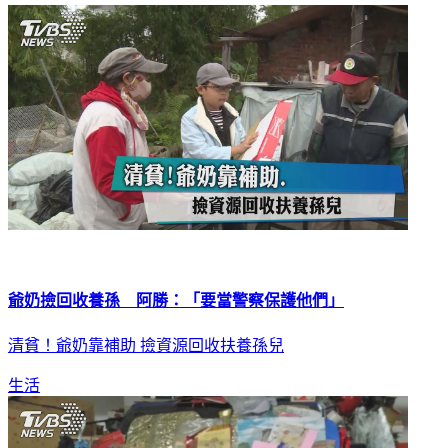
爺奶撿回收養孫 阿勝：「要當警察保護他們」
清貧！爺奶靠補助 撿資源回收扶養孫兒
生活