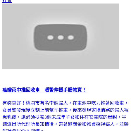
社會
癌婦雨中推回收車 暖警伸援手贈物資！
有妳真好！桃園市有名李姓婦人，在車潮中吃力推著回收車，
女員警發現後立刻上前幫忙推車，後來發現家境清寒的婦人罹
患乳癌，還必須扶養3個未成年子女和住在安養院的母親，平