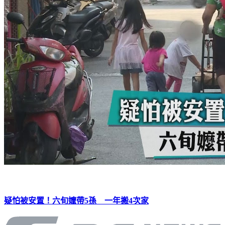
疑怕被安置！六旬嬤帶5孫 一年搬4次家