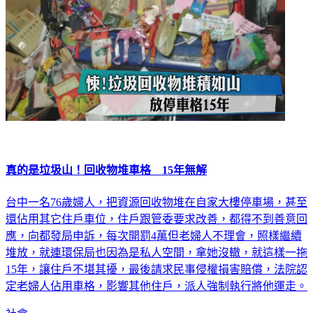
真的是垃圾山！回收物堆車格 15年無解
台中一名76歲婦人，把資源回收物堆在自家大樓停車場，甚至
還佔用其它住戶車位，住戶跟管委要求改善，都得不到善意回
應，向都發局申訴，每次開罰4萬但老婦人不理會，照樣繼續
堆放，就連環保局也因為是私人空間，拿她沒轍，就這樣一拖
15年，讓住戶不堪其擾，最後請求民事侵權損害賠償，法院認
定老婦人佔用車格，影響其他住戶，派人強制執行將他運走。