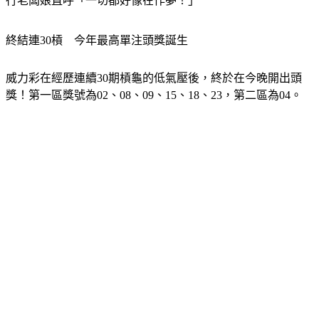
行
老闆娘直呼「一切都好像在作夢！」
終結連30槓　今年最高單注頭獎誕生
威力彩在經歷連續30期槓龜的低氣壓後，終於在今晚開出頭
獎！第一區獎號為02、08、09、15、18、23，第二區為04。