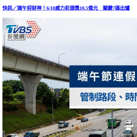
快訊／端午迎財神！6/18威力彩頭獎10.5億元 關鍵7碼出爐