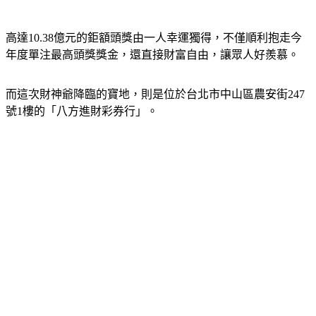
高達10.38億元的鉅額頭獎由一人幸運獨得，不僅順利抱走今
年度單注最高頭獎獎金，還直接財富自由，讓眾人好羨慕。
而這次財神爺降臨的寶地，則是位於台北市中山區農安街247
號1樓的「八方進財彩券行」。