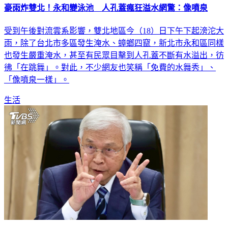
豪雨炸雙北！永和變泳池 人孔蓋瘋狂溢水網驚：像噴泉
受到午後對流雲系影響，雙北地區今（18）日下午下起滂沱大
雨，除了台北市多區發生淹水、蟑螂四竄，新北市永和區同樣
也發生嚴重淹水，甚至有民眾目擊到人孔蓋不斷有水溢出，彷
彿「在跳舞」。對此，不少網友也笑稱「免費的水舞秀」、
「像噴泉一樣」。
生活