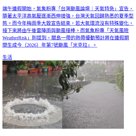
端午連假開始，氣象粉專「台灣颱風論壇｜天氣特急」宣告，
隨著太平洋高氣壓逐漸西伸增強，台灣天氣回歸熟悉的夏季型
態。而今年梅雨季大致宣告結束，若大氣環流沒有特殊變化，
接下來將由午後雷陣雨與颱風接棒。而氣象粉專「天氣風險
WeatherRisk」則提到，關島一帶的熱帶擾動預計將在連假期
間生成今（2026）年第7號颱風「米克拉」。
生活