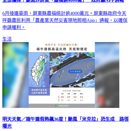
全部爛掉！豪雨炸屏東「農損逾4000萬」 政府籲APP通報
6月接連豪雨，屏東縣農損統計逾4000萬元。屏東縣政府今天
呼籲農民利用「農產業天然災害現地照相App」通報，以確保
申請權利。
生活
明天天氣／端午連假熱飆36度！颱風「米克拉」恐生成 路徑
曝光