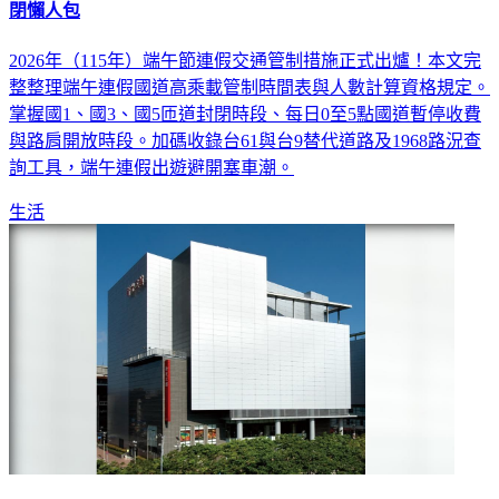
閉懶人包
2026年（115年）端午節連假交通管制措施正式出爐！本文完
整整理端午連假國道高乘載管制時間表與人數計算資格規定。
掌握國1、國3、國5匝道封閉時段、每日0至5點國道暫停收費
與路肩開放時段。加碼收錄台61與台9替代道路及1968路況查
詢工具，端午連假出遊避開塞車潮。
生活