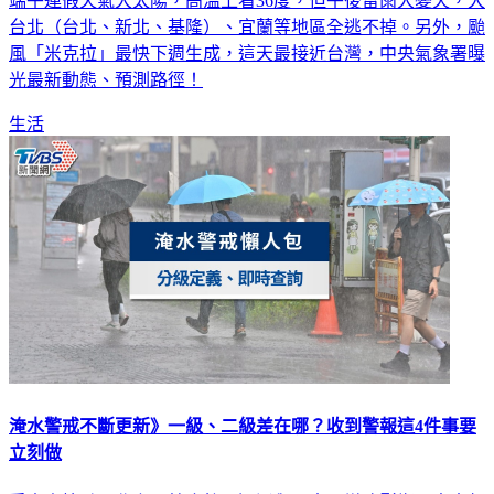
端午連假天氣大太陽，高溫上看36度，但午後雷雨大變天，大
台北（台北、新北、基隆）、宜蘭等地區全逃不掉。另外，颱
風「米克拉」最快下週生成，這天最接近台灣，中央氣象署曝
光最新動態、預測路徑！
生活
淹水警戒不斷更新》一級、二級差在哪？收到警報這4件事要
立刻做