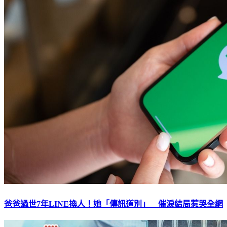
爸爸過世7年LINE換人！她「傳訊道別」 催淚結局惹哭全網