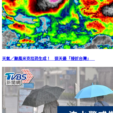
天氣／颱風米克拉恐生成！ 這天最「接近台灣」