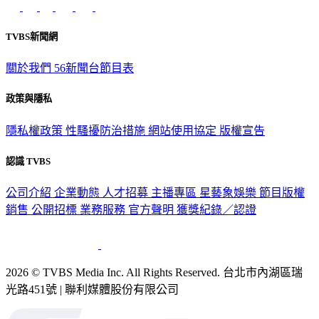
TVBS新聞網
關於我們
56新聞台節目表
政策與隱私
隱私權政策
性騷擾防治措施
網站使用協定
版權宣告
認識 TVBS
公司介紹
企業動態
人才招募
主播專區
星藝象娛樂
節目版權
銷售
公開招標
業務服務
官方聲明
獲獎紀錄／認證
2026 © TVBS Media Inc. All Rights Reserved. 台北市內湖區瑞
光路451號 | 聯利媒體股份有限公司