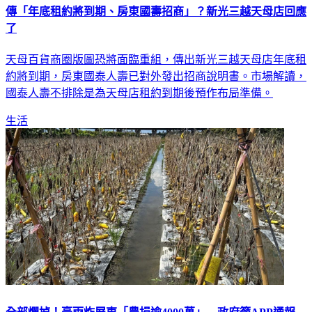
傳「年底租約將到期、房東國壽招商」？新光三越天母店回應
了
天母百貨商圈版圖恐將面臨重組，傳出新光三越天母店年底租
約將到期，房東國泰人壽已對外發出招商說明書。市場解讀，
國泰人壽不排除是為天母店租約到期後預作布局準備。
生活