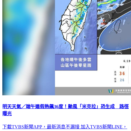
明天天氣／端午連假熱飆36度！颱風「米克拉」恐生成 路徑
曝光
下載TVBS新聞APP，最新消息不漏接
加入TVBS新聞LINE，