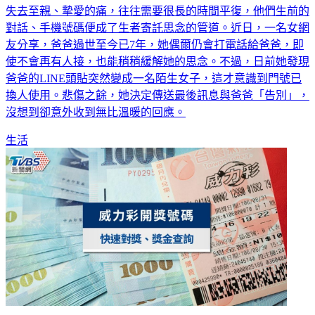
失去至親、摯愛的痛，往往需要很長的時間平復，他們生前的
對話、手機號碼便成了生者寄託思念的管道。近日，一名女網
友分享，爸爸過世至今已7年，她偶爾仍會打電話給爸爸，即
使不會再有人接，也能稍稍緩解她的思念。不過，日前她發現
爸爸的LINE頭貼突然變成一名陌生女子，這才意識到門號已
換人使用。悲傷之餘，她決定傳送最後訊息與爸爸「告別」，
沒想到卻意外收到無比溫暖的回應。
生活