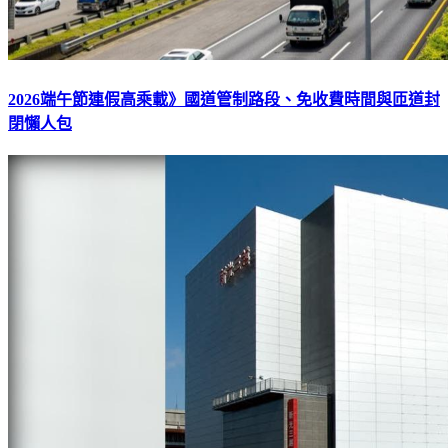
2026端午節連假高乘載》國道管制路段、免收費時間與匝道封
閉懶人包