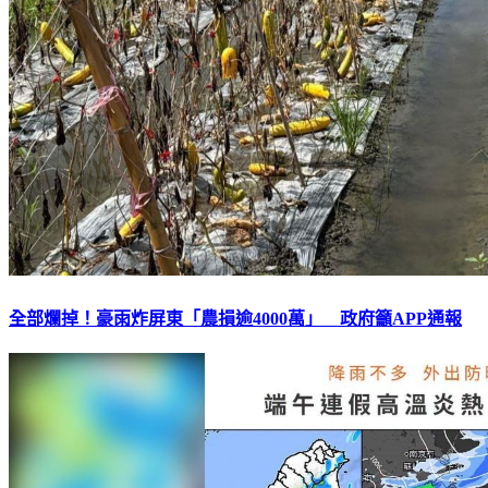
全部爛掉！豪雨炸屏東「農損逾4000萬」 政府籲APP通報