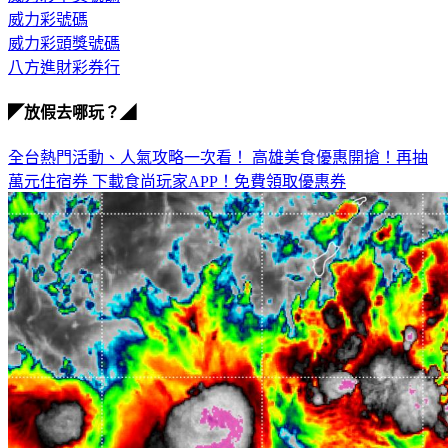
威力彩號碼
威力彩頭獎號碼
八方進財彩券行
◤放假去哪玩？◢
全台熱門活動、人氣攻略一次看！
高雄美食優惠開搶！再抽
萬元住宿券
下載食尚玩家APP！免費領取優惠券