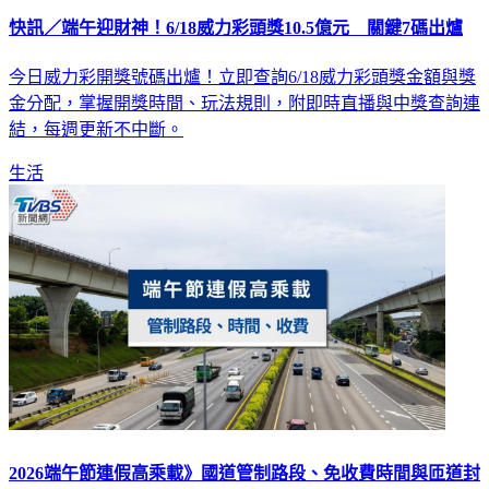
快訊／端午迎財神！6/18威力彩頭獎10.5億元 關鍵7碼出爐
今日威力彩開獎號碼出爐！立即查詢6/18威力彩頭獎金額與獎
金分配，掌握開獎時間、玩法規則，附即時直播與中獎查詢連
結，每週更新不中斷。
生活
2026端午節連假高乘載》國道管制路段、免收費時間與匝道封