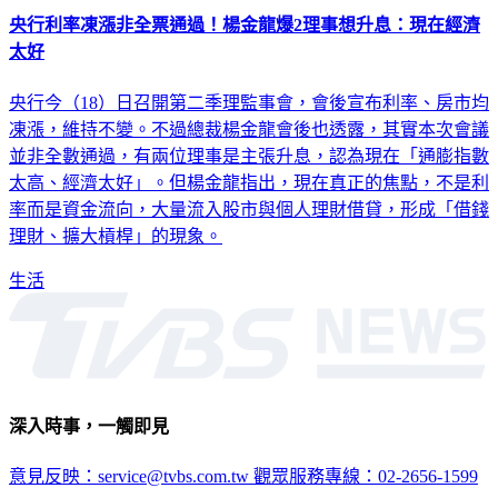
央行利率凍漲非全票通過！楊金龍爆2理事想升息：現在經濟
太好
央行今（18）日召開第二季理監事會，會後宣布利率、房市均
凍漲，維持不變。不過總裁楊金龍會後也透露，其實本次會議
並非全數通過，有兩位理事是主張升息，認為現在「通膨指數
太高、經濟太好」。但楊金龍指出，現在真正的焦點，不是利
率而是資金流向，大量流入股市與個人理財借貸，形成「借錢
理財、擴大槓桿」的現象。
生活
深入時事，一觸即見
意見反映：service@tvbs.com.tw
觀眾服務專線：02-2656-1599