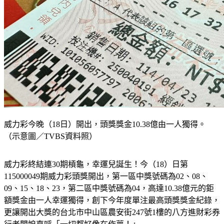
威力彩今晚（18日）開出，頭獎獎金10.38億由一人獨得。
（示意圖／TVBS資料照）
威力彩終結連30期槓龜，幸運兒誕生！今（18）日第
115000049期威力彩頭獎開出，第一區中獎號碼為02、08、
09、15、18、23，第二區中獎號碼為04，高達10.38億元的鉅
額獎金由一人幸運獨得，創下今年度單注最高頭獎獎金紀錄，
更讓開出大獎的
台北市中山區農安街247號1樓的八方進財彩券