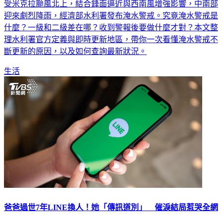
受米克拉颱風北上，結合鋒面逼近與西南風增強影響，中南部
迎來劇烈降雨，經濟部水利署發布淹水警戒。究竟淹水警戒是
什麼？一級和二級差在哪？收到警報後要做什麼才對？本文整
理水利署官方定義與即時更新地區，帶你一次看懂淹水警戒不
斷更新的原因，以及如何查詢最新狀況。
生活
爸爸過世7年LINE換人！她「傳訊道別」 催淚結局惹哭全網