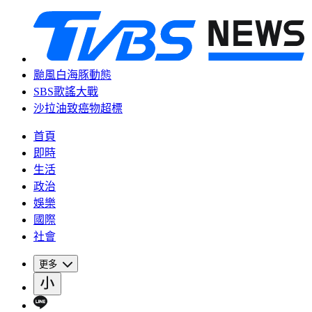
颱風白海豚動態
SBS歌謠大戰
沙拉油致癌物超標
首頁
即時
生活
政治
娛樂
國際
社會
更多