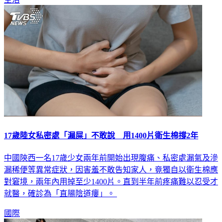
生活
17歲陸女私密處「漏屎」不敢說 用1400片衛生棉撐2年
中國陝西一名17歲少女兩年前開始出現腹痛、私密處漏氣及滲
漏稀便等異常症狀，因害羞不敢告知家人，竟獨自以衛生棉應
對窘境，兩年內用掉至少1400片。直到半年前疼痛難以忍受才
就醫，確診為「直腸陰道瘻」。