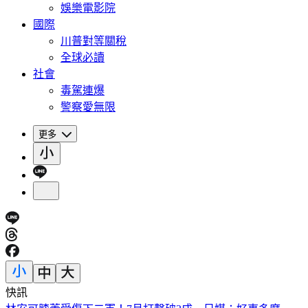
娛樂電影院
國際
川普對等關稅
全球必讀
社會
毒駕連爆
警察愛無限
更多
快訊