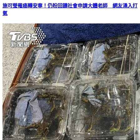
施可瑩罹癌轉安寧！仍盼回饋社會申請大體老師 網友湧入打
氣