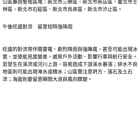
山區暴雨警戒區域：新北市三峽區、新北市新店區、臺北市士
林區、新北市石碇區、新北市烏來區、新北市汐止區。
午後旺盛對流　留意短時強降雨
旺盛的對流常伴隨雷電、劇烈降雨與強陣風，甚至可能出現冰
雹，並使能見度變差，威脅戶外活動，影響行車與航行安全。
若發生在溪流或河川上游，容易造成下游溪水暴漲；排水不良
地區則可能出現淹水或積水；山區需注意坍方、落石及土石
流；海面則要留意瞬間大浪與風向驟變。