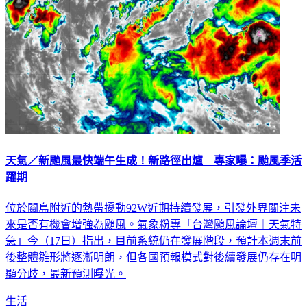
天氣／新颱風最快端午生成！新路徑出爐 專家曝：颱風季活
躍期
位於關島附近的熱帶擾動92W近期持續發展，引發外界關注未
來是否有機會增強為颱風。氣象粉專「台灣颱風論壇｜天氣特
急」今（17日）指出，目前系統仍在發展階段，預計本週末前
後整體雛形將逐漸明朗，但各國預報模式對後續發展仍存在明
顯分歧，最新預測曝光。