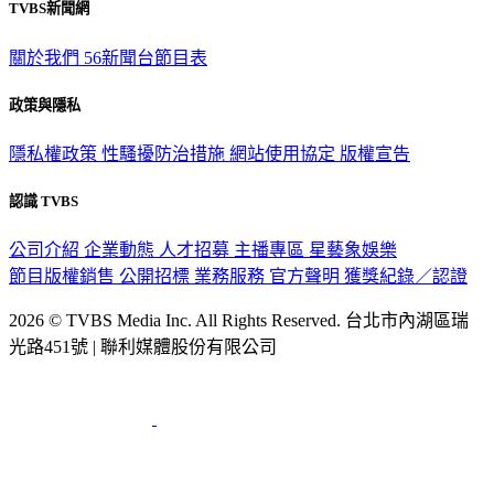
TVBS新聞網
關於我們
56新聞台節目表
政策與隱私
隱私權政策
性騷擾防治措施
網站使用協定
版權宣告
認識 TVBS
公司介紹
企業動態
人才招募
主播專區
星藝象娛樂
節目版權銷售
公開招標
業務服務
官方聲明
獲獎紀錄／認證
2026 © TVBS Media Inc. All Rights Reserved. 台北市內湖區瑞
光路451號 | 聯利媒體股份有限公司