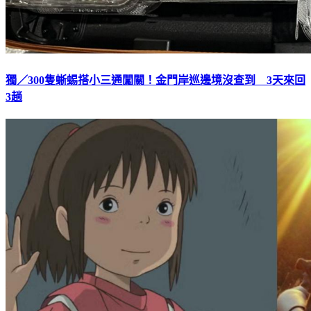
獨／300隻蜥蜴搭小三通闖關！金門岸巡邊境沒查到 3天來回
3趟