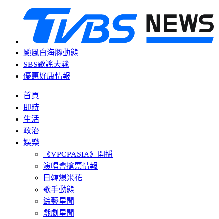
颱風白海豚動態
SBS歌謠大戰
優惠好康情報
首頁
即時
生活
政治
娛樂
《VPOPASIA》開播
演唱會搶票情報
日韓爆米花
歌手動態
綜藝星聞
戲劇星聞