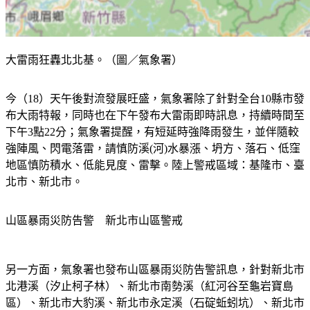
大雷雨狂轟北北基。（圖／氣象署）
今（18）天午後對流發展旺盛，氣象署除了針對全台10縣市發
布大雨特報，同時也在下午發布大雷雨即時訊息，持續時間至
下午3點22分；氣象署提醒，有短延時強降雨發生，並伴隨較
強陣風、閃電落雷，請慎防溪(河)水暴漲、坍方、落石、低窪
地區慎防積水、低能見度、雷擊。陸上警戒區域：基隆市、臺
北市、新北市。
山區暴雨災防告警　新北市山區警戒
另一方面，氣象署也發布山區暴雨災防告警訊息，針對新北市
北港溪（汐止柯子林）、新北市南勢溪（紅河谷至龜岩寶島