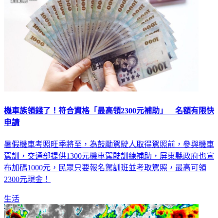
機車族領錢了！符合資格「最高領2300元補助」 名額有限快
申請
暑假機車考照旺季將至，為鼓勵駕駛人取得駕照前，參與機車
駕訓，交通部提供1300元機車駕駛訓練補助，屏東縣政府也宣
布加碼1000元，民眾只要報名駕訓班並考取駕照，最高可領
2300元現金！
生活