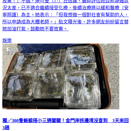
心律異常等副作用，但她仍以積極堅強的態度表示：「我不會
放棄！」不過，施可瑩（17）日透露，醫師評估她目前身體狀
況太差，已不適合繼續接受化療，後續治療將以緩和醫療（安
寧照護）為主。她表示：「但我想做一個對社會有幫助的人，
所以申請成為大體老師。」貼文曝光後，許多網友紛紛留言替
她加油打氣，鼓勵她不要放棄。
娛樂
獨／300隻蜥蜴搭小三通闖關！金門岸巡邊境沒查到 3天來回