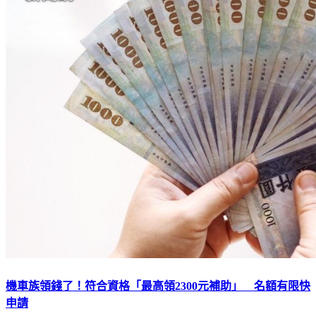
機車族領錢了！符合資格「最高領2300元補助」 名額有限快