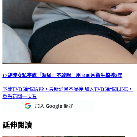
17歲陸女私密處「漏屎」不敢說 用1400片衛生棉撐2年
下載TVBS新聞APP，最新消息不漏接
加入TVBS新聞LINE，
重點新聞一次看
延伸閱讀