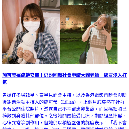
施可瑩罹癌轉安寧！仍盼回饋社會申請大體老師 網友湧入打
氣
曾擔任多場韓星、泰星見面會主持，以及香港電影首映會與映
後謝票活動主持人的施可瑩（Lillian），上個月底突然在社群
平台公開住院照片，透露自己不幸罹患卵巢癌，而且癌細胞已
擴散到身體其他部位。之後她開始接受化療，期間經歷掉髮、