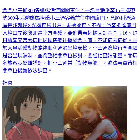
3趟
金門小三通300隻蜥蜴漂流闖關事件。一名台籍旅客15日攜帶
約300隻活體蜥蜴搭乘小三通客輪前往中國廈門，竟順利通過
岸巡隊邊境X光機查驗出境，未遭攔查。不過，旅客抵達廈門
入境口岸後隨即遭陸方查獲，要他帶著蜥蜴回到金門；16、17
日旅客又帶著這批蜥蜴搭船往返於金、廈，不知何去何從。由
於大量活體動物能夠順利通過出境安檢，小三通邊境行李查驗
是否出現漏洞，並希望相關單位檢討，要強化查緝能量。而這
名旅客竟然離譜到，把小三通當「動物貨船」，違法事實待相
關單位後續依法調查。
社會