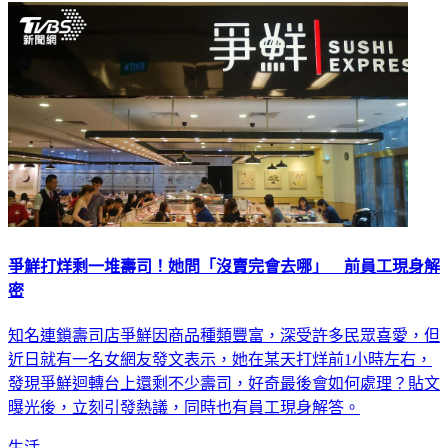
生活
爭鮮打烊剩一堆壽司！她問「沒賣完會去哪」 前員工現身解
密
知名連鎖壽司店爭鮮因商品種類豐富，深受許多民眾喜愛，但
近日就有一名女網友發文表示，她在某天打烊前1小時左右，
發現爭鮮迴轉台上還剩不少壽司，好奇最後會如何處理？貼文
曝光後，立刻引發熱議，同時也有員工現身解答。