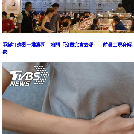
爭鮮打烊剩一堆壽司！她問「沒賣完會去哪」 前員工現身解
密