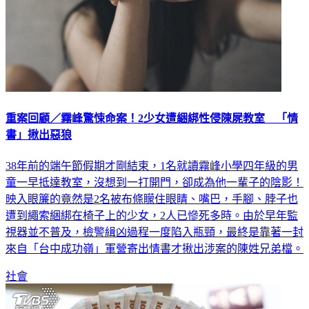
重案回顧／霧峰驚悚命案！2少女遭綑綁性侵陳屍教室 「情
書」揪出惡狼
38年前的端午節假期才剛結束，1名就讀霧峰小學四年級的男
童一早抵達教室，沒想到一打開門，卻成為他一輩子的陰影！
映入眼簾的竟然是2名被布條矇住眼睛、嘴巴，手腳、脖子也
遭到繩索綑綁在椅子上的少女，2人已慘死多時。由於早年監
視器並不普及，檢警緝凶過程一度陷入瓶頸，最終是靠著一封
來自「台中成功嶺」軍營寄出情書才揪出涉案的陳姓兄弟檔。
社會