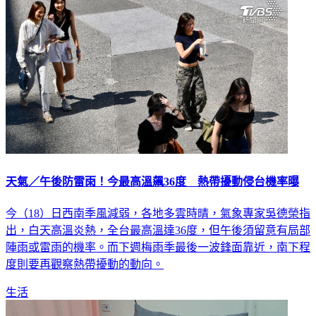
國際
天氣／午後防雷雨！今最高溫飆36度 熱帶擾動侵台機率曝
今（18）日西南季風減弱，各地多雲時晴，氣象專家吳德榮指
出，白天高溫炎熱，全台最高溫達36度，但午後須留意有局部
陣雨或雷雨的機率。而下週梅雨季最後一波鋒面靠近，南下程
度則要再觀察熱帶擾動的動向。
生活