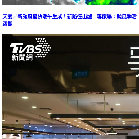
天氣／新颱風最快端午生成！新路徑出爐 專家曝：颱風季活
躍期