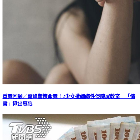
重案回顧／霧峰驚悚命案！2少女遭綑綁性侵陳屍教室 「情
書」揪出惡狼