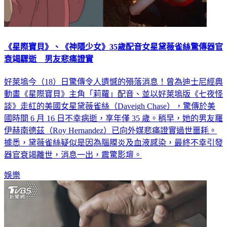
《星際寶貝》、《神隱少女》35歲配音女星黛薇雀絲驚傳器官
衰竭驟逝 男友悲痛證實
好萊塢今（18）日驚傳令人遺憾的殞落消息！曾為迪士尼經典
動畫《星際寶貝》主角「莉蘿」配音、並以好萊塢版《七夜怪
談》走紅的美國女星黛薇雀絲（Daveigh Chase），驚傳於美
國時間 6 月 16 日不幸病逝，享年僅 35 歲。稍早，她的男友羅
伊赫南德茲（Roy Hernandez）已向外媒悲痛證實過世噩耗。
據悉，黛薇雀絲疑似是因為腦膜炎及血液感染，最終不幸引發
器官衰竭離世，消息一出，震驚影壇。
娛樂