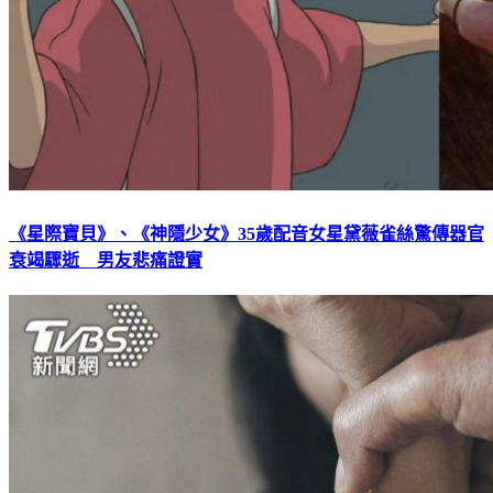
《星際寶貝》、《神隱少女》35歲配音女星黛薇雀絲驚傳器官
衰竭驟逝 男友悲痛證實