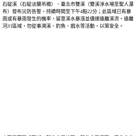
區）、新北市大豹溪、新北市永定溪（石碇蚯蚓坑）、新北市
石碇溪（石碇淡蘭吊橋）、臺北市雙溪（雙溪淨水場至聖人瀑
布）發布災防告警，持續時間至下午4點22分；此區域已有暴
雨或有暴雨發生的機率，留意溪水暴漲並儘速遠離溪流。遠離
河川區域，勿從事溯溪、釣魚、戲水等活動，以策安全。