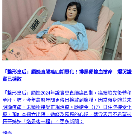
「整形皇后」顧婕直腸癌四期惡化！排黑便輸血搶命 爆哭證
實已擴散
「整形皇后」顧婕2024年證實患直腸癌四期，癌細胞先後轉移
至肝、肺，今年農曆年間更傳出擴散到腹膜，因當時身體並未
明顯疼痛，未積極接受正規治療。顧婕今（17）日住院接受化
療，預計本週六出院，她談及罹癌的心境，落淚表示不希望被
哥哥姊姊「送最後一程」。更多新聞：