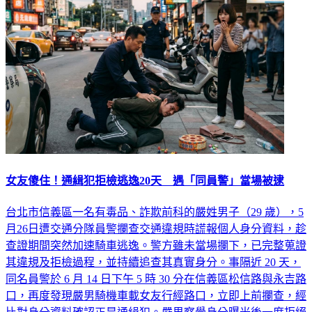
女友傻住！通緝犯拒檢逃逸20天 遇「同員警」當場被逮
台北市信義區一名有毒品、詐欺前科的嚴姓男子（29 歲），5
月26日遭交通分隊員警攔查交通違規時謊報個人身分資料，趁
查證期間突然加速騎車逃逸。警方雖未當場攔下，已完整蒐證
其違規及拒檢過程，並持續追查其真實身分。事隔近 20 天，
同名員警於 6 月 14 日下午 5 時 30 分在信義區松信路與永吉路
口，再度發現嚴男騎機車載女友行經路口，立即上前攔查，經
比對身分資料確認正是通緝犯。嚴男察覺身分曝光後一度拒絕