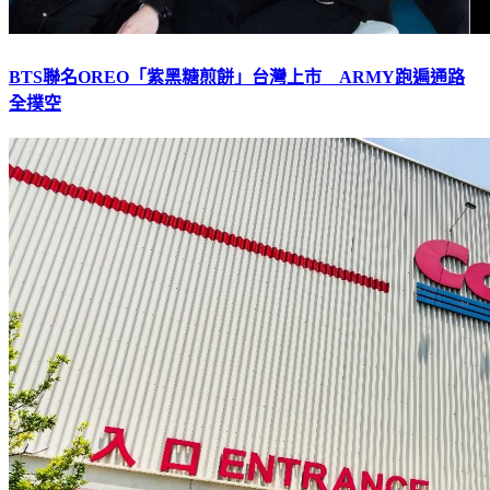
BTS聯名OREO「紫黑糖煎餅」台灣上市 ARMY跑遍通路
全撲空