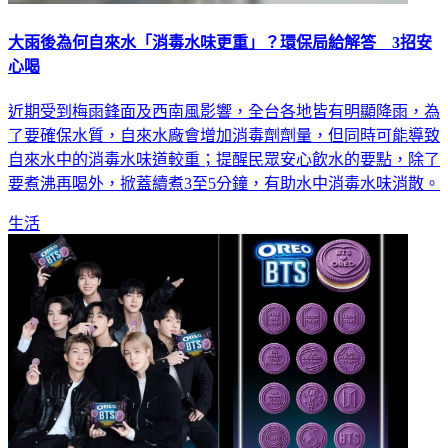
大雨後為何自來水「消毒水味更重」？環保局給解答 3招安
心喝
近期受到梅雨鋒面及西南風影響，全台各地皆有明顯降雨，為
了要確保水質，自來水廠會增加消毒劑劑量，但同時可能導致
自來水中的消毒水味道較重；提醒民眾安心飲水的要點，除了
要煮沸再喝外，掀蓋續煮3至5分鐘，有助水中消毒水味消散。
生活