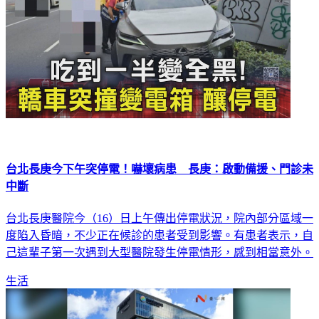
台北長庚今下午突停電！嚇壞病患 長庚：啟動備援、門診未
中斷
台北長庚醫院今（16）日上午傳出停電狀況，院內部分區域一
度陷入昏暗，不少正在候診的患者受到影響。有患者表示，自
己這輩子第一次遇到大型醫院發生停電情形，感到相當意外。
生活