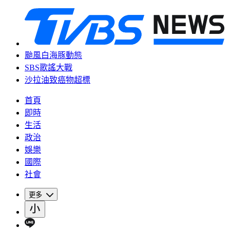
颱風白海豚動態
SBS歌謠大戰
沙拉油致癌物超標
首頁
即時
生活
政治
娛樂
國際
社會
更多