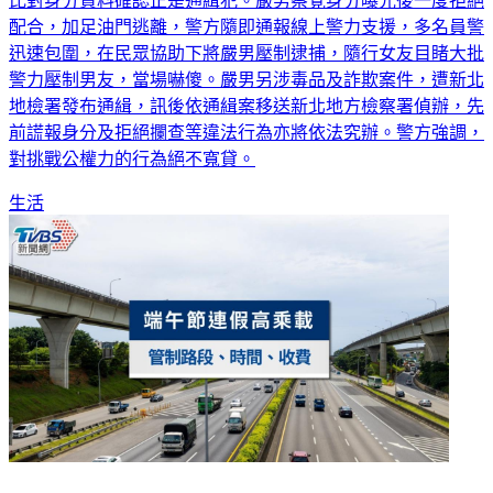
配合，加足油門逃離，警方隨即通報線上警力支援，多名員警
迅速包圍，在民眾協助下將嚴男壓制逮捕，隨行女友目睹大批
警力壓制男友，當場嚇傻。嚴男另涉毒品及詐欺案件，遭新北
地檢署發布通緝，訊後依通緝案移送新北地方檢察署偵辦，先
前謊報身分及拒絕攔查等違法行為亦將依法究辦。警方強調，
對挑戰公權力的行為絕不寬貸。
生活
2026端午節連假高乘載》國道管制路段、免收費時間與匝道封