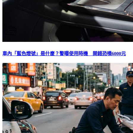
車內「藍色燈號」是什麼？警曝使用時機 開錯恐噴6000元