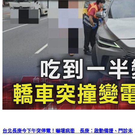
台北長庚今下午突停電！嚇壞病患 長庚：啟動備援、門診未
中斷