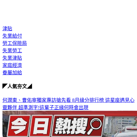
津貼
失業給付
勞工保險局
失業勞工
失業津貼
家庭經濟
眷屬加給
◤人氣夯文◢
何潤東、曹佑寧獨家專訪搶先看
8月緣分排行榜 這星座遇見心
靈夥伴
超準測字!這輩子正緣何時會出現