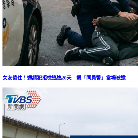
女友傻住！通緝犯拒檢逃逸20天 遇「同員警」當場被逮