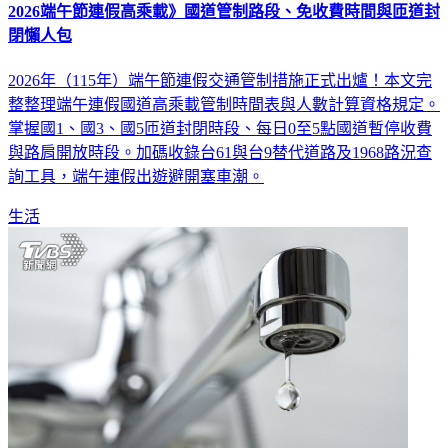
閉懶人包
2026年（115年）端午節連假交通管制措施正式出爐！本文完
整整理端午連假國道高乘載管制時間表與人數計算資格規定。
掌握國1、國3、國5匝道封閉時段、每日0至5點國道暫停收費
與路肩開放時段。加碼收錄台61與台9替代道路及1968路況查
詢工具，端午連假出遊避開塞車潮。
生活