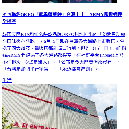
BTS聯名OREO「紫黑糖煎餅」台灣上市 ARMY跑遍通路
全撲空
韓國天團BTS和知名餅乾品牌OREO聯名推出的「幻紫黑糖煎
餅口味夾心餅乾」，6月15日起在台灣各大通路上市販售，包
括了四大超商、量販店都能購買得到。但昨（15）日BTS的粉
絲ARMY們跑遍了各大通路都撲空，在社群平台Threads上忍
不住抱怨「6/15是騙人」、「公布是今天開賣但都沒有」、
「台灣是那個平行宇宙」、「永遠都會遲到」。
生活