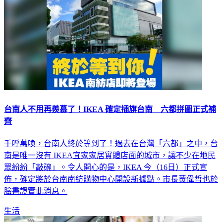
台南人不用再羨慕了！IKEA 確定插旗台南 六都拼圖正式補
齊
千呼萬喚，台南人終於等到了！過去在台灣「六都」之中，台
南是唯一沒有 IKEA宜家家居實體店面的城市，讓不少在地民
眾紛紛「敲碗」。令人開心的是，IKEA 今（16日）正式宣
佈，確定將於台南南紡購物中心開設新據點。市長黃偉哲也於
臉書證實此消息。
生活