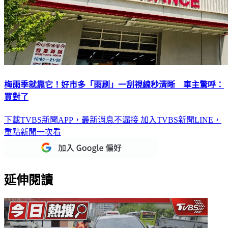
梅雨季就靠它！好市多「雨刷」一刮視線秒清晰 車主驚呼：
買對了
下載TVBS新聞APP，最新消息不漏接
加入TVBS新聞LINE，
重點新聞一次看
延伸閱讀