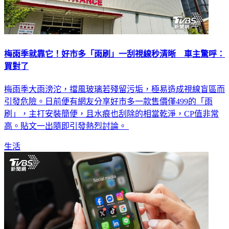
梅雨季就靠它！好市多「雨刷」一刮視線秒清晰 車主驚呼：
買對了
梅雨季大雨滂沱，擋風玻璃若殘留污垢，極易造成視線盲區而
引發危險。日前便有網友分享好市多一款售價僅499的「雨
刷」，主打安裝簡便，且水痕也刮除的相當乾淨，CP值非常
高。貼文一出隨即引發熱烈討論。
生活