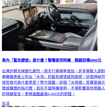
車內「藍色燈號」是什麼？警曝使用時機 開錯恐噴6000元
台灣近期天候變化劇烈，雨天行車頻率增加，許多駕駛人卻對
車輛儀表板上形似「水母」的藍色燈號感到困惑。這個神秘符
號究竟代表什麼意思？警方提醒，這個「水母燈」其實是遠光
燈或霧燈的指示燈，若在不當時機使用，不僅影響其他用路人
的視線安全，更將面臨最高6,000元的罰鍰。
生活