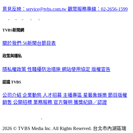
意見反映：service@tvbs.com.tw
觀眾服務專線：02-2656-1599
TVBS新聞網
關於我們
56新聞台節目表
政策與隱私
隱私權政策
性騷擾防治措施
網站使用協定
版權宣告
認識 TVBS
公司介紹
企業動態
人才招募
主播專區
星藝象娛樂
節目版權
銷售
公開招標
業務服務
官方聲明
獲獎紀錄／認證
2026 © TVBS Media Inc. All Rights Reserved. 台北市內湖區瑞
光路451號 | 聯利媒體股份有限公司