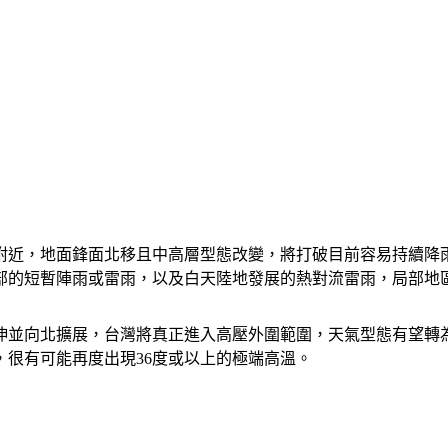
灣附近，地面鋒面北移且中高層型態改變，將打破目前容易持續降
部的短暫陣雨或雷雨，以及白天陸地發展的熱對流雷雨，局部地
續西伸並向北擴展，台灣將真正進入高壓外圍範圍，天氣型態有望
很有可能再度出現36度或以上的極端高溫。