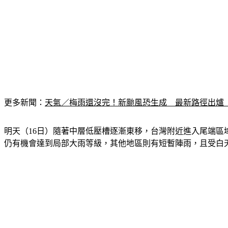
更多新聞：
天氣／梅雨還沒完！新颱風恐生成　最新路徑出爐
明天（16日）隨著中層低壓槽逐漸東移，台灣附近進入尾端
仍有機會達到局部大雨等級，其他地區則有短暫陣雨，且受白