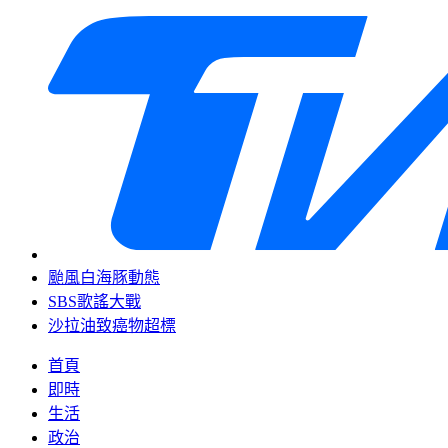
颱風白海豚動態
SBS歌謠大戰
沙拉油致癌物超標
首頁
即時
生活
政治