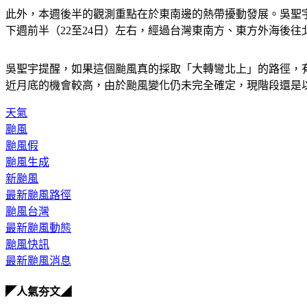
此外，本週後半的觀測重點在於東南邊的熱帶擾動發展。吳聖
下週前半（22至24日）左右，經過台灣東南方、東方外海後
吳聖宇提醒，如果這個颱風真的採取「大轉彎北上」的路徑，
近月底的機會較高，由於颱風變化仍未完全確定，現階段還是
天氣
颱風
颱風假
颱風生成
新颱風
最新颱風路徑
颱風台灣
最新颱風動態
颱風快訊
最新颱風消息
◤人氣夯文◢