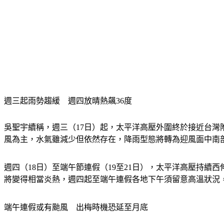
週三起雨勢趨緩　週四放晴熱飆36度
吳聖宇續稱，週三（17日）起，太平洋高壓外圍終於接近台
風為主，水氣雖減少但依然存在，降雨型態將轉為迎風面中南
週四（18日）至端午節連假（19至21日），太平洋高壓持
將變得相當炎熱，週四起至端午連假各地下午須留意高溫狀況，
端午連假或有颱風　出梅時機恐延至月底