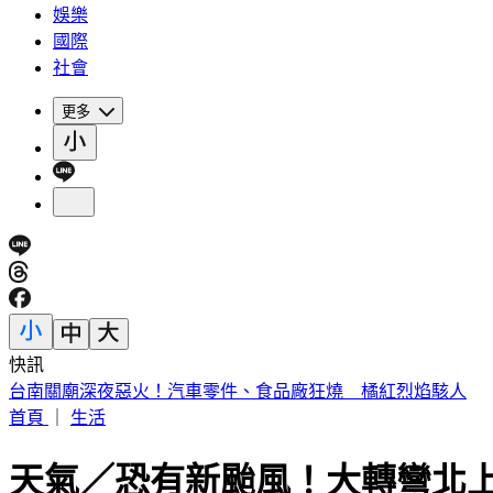
娛樂
國際
社會
更多
快訊
台南關廟深夜惡火！汽車零件、食品廠狂燒 橘紅烈焰駭人
首頁
｜
生活
天氣／恐有新颱風！大轉彎北