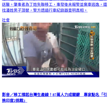
送醫。肇事者為丁姓失聯移工，事發後未報警並棄車逃逸，還
找潘姓男子頂替，警方透過行車紀錄器查明真相。
社會
影音／移工撐起台灣生產線！87萬人力成關鍵 專家點名「引
進印度2挑戰」