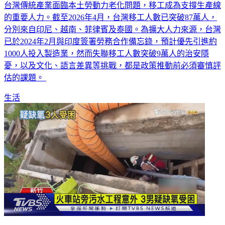
台灣傳統產業面臨本土勞動力老化問題，移工成為支撐生產線
的重要人力。截至2026年4月，台灣移工人數已突破87萬人，
分別來自印尼、越南、菲律賓及泰國。為擴大人力來源，台灣
已於2024年2月與印度簽署勞務合作備忘錄，預計優先引進約
1000人投入製造業，然而失聯移工人數突破9萬人的治安隱
憂，以及文化、語言差異等挑戰，都是政策推動前必須審慎評
估的課題。
生活