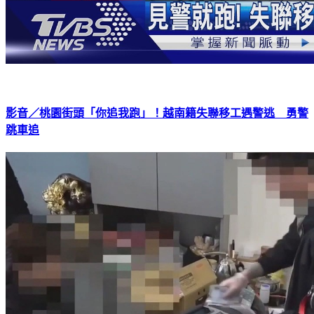
影音／桃園街頭「你追我跑」！越南籍失聯移工遇警逃 勇警
跳車追