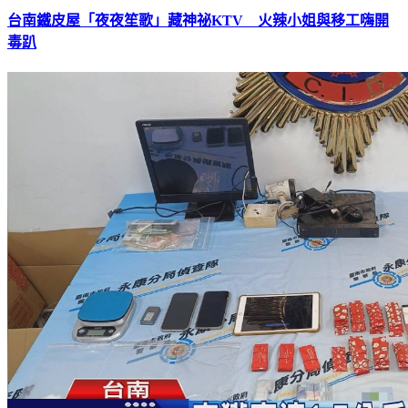
台南鐵皮屋「夜夜笙歌」藏神祕KTV 火辣小姐與移工嗨開
毒趴