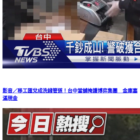
影音／移工匯兌成洗錢管道！台中當舖掩護博弈集團 金庫塞
滿現金