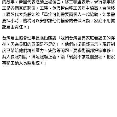
的故事。勞團代表陸續上場發言，移工聯盟表示，現行家事移
工是各個家庭聘僱，工時、休假皆由移工與雇主協商。台灣移
工聯盟代表吳靜如說「重症可能需要兩個人一起協助，如果需
要24小時，機構可以安排讓他們輪替的去做照顧，家庭不用擔
起雇主責任。」
台灣雇主協會理事長張姮燕說「我們台灣會有家庭看護工的存
在，因為長照的資源是不足的」。他們向衛福部表示，現行制
度已帶給他們精神壓力、疲勞等問題，要求衛福部把家事移工
納入長照制度，滿足照顧正義，籲「剝削不該是個選項，把家
事移工納入長照系統。」