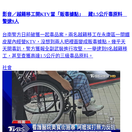
影音／越籍移工開KTV當「販毒據點」 藏1.5公斤毒原料
警逮9人
台南警方日前破獲一起毒品案，兩名越籍移工在永康區一間鐵
皮屋內經營KTV，沒想到兩人把裡面變成販毒據點，幾乎天
天開毒趴，警方獲報全副武裝進行攻堅，一舉逮到9名越籍移
工，甚至查獲高達1.5公斤的三級毒品原料。
社會