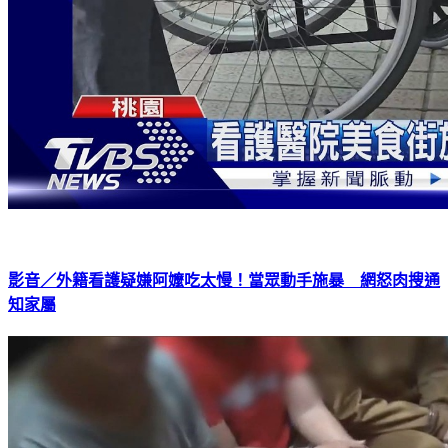
影音／外籍看護疑嫌阿嬤吃太慢！當眾動手施暴 網怒肉搜通
知家屬