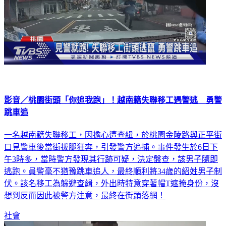
影音／桃園街頭「你追我跑」！越南籍失聯移工遇警逃 勇警
跳車追
一名越南籍失聯移工，因擔心遭查緝，於桃園金陵路與正平街
口見警車後當街拔腿狂奔，引發警方追捕。事件發生於6日下
午3時多，當時警方發現其行跡可疑，決定盤查，該男子隨即
逃跑。員警毫不猶豫跳車追人，最終順利將34歲的紹姓男子制
伏。該名移工為躲避查緝，外出時特意穿著帽T遮掩身份，沒
想到反而因此被警方注意，最終在街頭落網！
社會