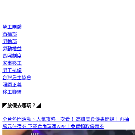
勞工團體
衛福部
勞動部
勞動權益
長照制度
家事移工
勞工抗議
台灣雇主協會
照顧正義
移工聯盟
◤放假去哪玩？◢
全台熱門活動、人氣攻略一次看！
高雄美食優惠開搶！再抽
萬元住宿券
下載食尚玩家APP！免費領取優惠券