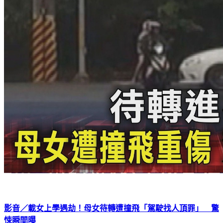
影音／載女上學遇劫！母女待轉遭撞飛「駕駛找人頂罪」 驚
悚瞬間曝