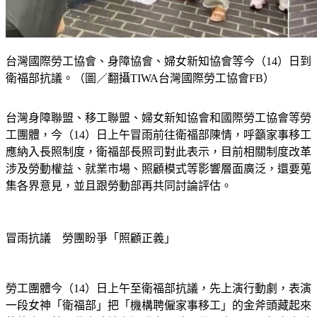
台灣國際勞工協會、身障協會、婦女新知協會等今（14）日到
衛福部抗議。（圖／翻攝TIWA台灣國際勞工協會FB）
台灣身障聯盟、移工聯盟、婦女新知協會和國際勞工協會等勞
工團體，今（14）日上午冒雨前往衛福部陳情，呼籲家事移工
應納入長照制度，衛福部長照司對此表示，目前相關制度改革
涉及勞動權益、就業市場、照顧模式等影響層面廣泛，還要蒐
集各界意見，並且跟勞動部再共同討論評估。
冒雨抗議　勞團盼爭「照顧正義」
勞工團體今（14）日上午至衛福部抗議，先上演行動劇，表演
一段女神「衛福部」把「機構聘僱家事移工」的金斧頭藏起來