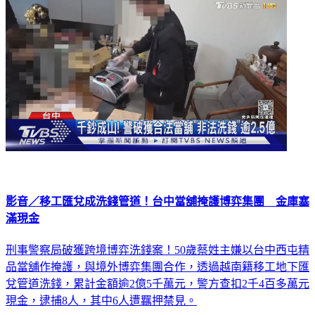
影音／移工匯兌成洗錢管道！台中當舖掩護博弈集團 金庫塞
滿現金
刑事警察局破獲跨境博弈洗錢案！50歲蔡姓主嫌以台中西屯精
品當舖作掩護，與境外博弈集團合作，透過越南籍移工地下匯
兌管道洗錢，累計金額逾2億5千萬元，警方查扣2千4百多萬元
現金，逮捕8人，其中6人遭羈押禁見。