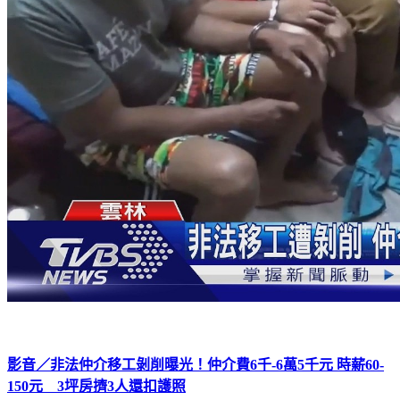
影音／非法仲介移工剝削曝光！仲介費6千-6萬5千元 時薪60-
150元 3坪房擠3人還扣護照