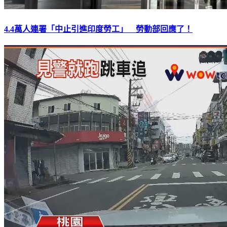
4.4萬人連署「中止引進印度勞工」 勞動部回應了！