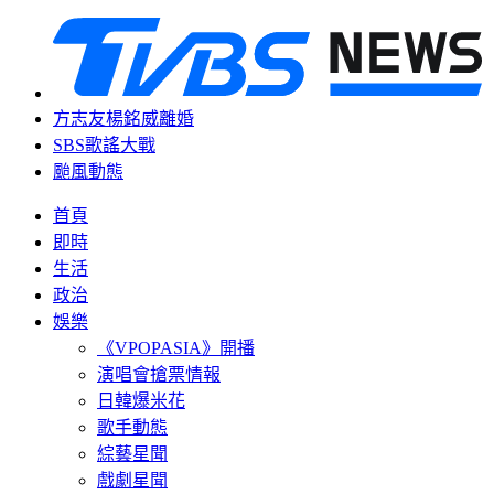
方志友楊銘威離婚
SBS歌謠大戰
颱風動態
首頁
即時
生活
政治
娛樂
《VPOPASIA》開播
演唱會搶票情報
日韓爆米花
歌手動態
綜藝星聞
戲劇星聞