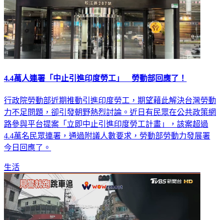
4.4萬人連署「中止引進印度勞工」 勞動部回應了！
行政院勞動部近期推動引進印度勞工，期望藉此解決台灣勞動
力不足問題，卻引發朝野熱烈討論。近日有民眾在公共政策網
路參與平台提案「立即中止引進印度勞工計畫」，該案超過
4.4萬名民眾連署，通過附議人數要求，勞動部勞動力發展署
今日回應了。
生活