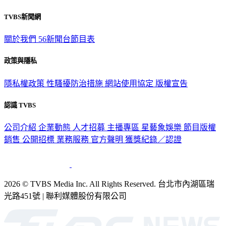
TVBS新聞網
關於我們
56新聞台節目表
政策與隱私
隱私權政策
性騷擾防治措施
網站使用協定
版權宣告
認識 TVBS
公司介紹
企業動態
人才招募
主播專區
星藝象娛樂
節目版權
銷售
公開招標
業務服務
官方聲明
獲獎紀錄／認證
2026 © TVBS Media Inc. All Rights Reserved. 台北市內湖區瑞
光路451號 | 聯利媒體股份有限公司