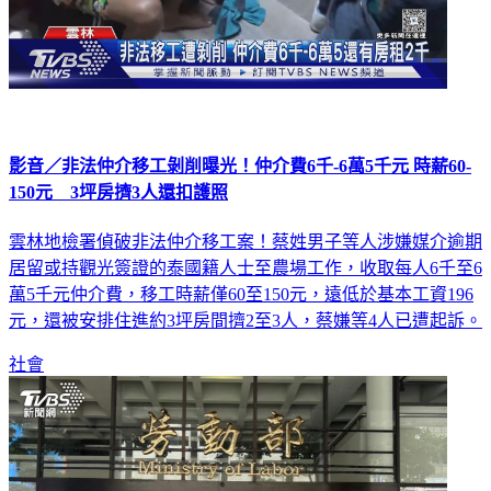
影音／非法仲介移工剝削曝光！仲介費6千-6萬5千元 時薪60-
150元 3坪房擠3人還扣護照
雲林地檢署偵破非法仲介移工案！蔡姓男子等人涉嫌媒介逾期
居留或持觀光簽證的泰國籍人士至農場工作，收取每人6千至6
萬5千元仲介費，移工時薪僅60至150元，遠低於基本工資196
元，還被安排住進約3坪房間擠2至3人，蔡嫌等4人已遭起訴。
社會