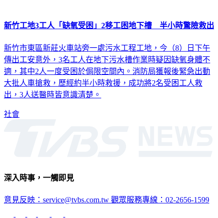
新竹工地3工人「缺氧受困」2移工困地下槽 半小時驚險救出
新竹市東區新莊火車站旁一處污水工程工地，今（8）日下午
傳出工安意外，3名工人在地下污水槽作業時疑因缺氧身體不
適，其中2人一度受困於侷限空間內。消防局獲報後緊急出動
大批人車搶救，歷經約半小時救援，成功將2名受困工人救
出，3人送醫時皆意識清楚。
社會
深入時事，一觸即見
意見反映：service@tvbs.com.tw
觀眾服務專線：02-2656-1599