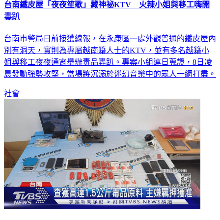
台南鐵皮屋「夜夜笙歌」藏神祕KTV 火辣小姐與移工嗨開
毒趴
台南市警局日前接獲線報，在永康區一處外觀普通的鐵皮屋內
別有洞天，實則為專屬越南籍人士的KTV，並有多名越籍小
姐與移工夜夜通宵舉辦毒品轟趴。專案小組連日蒐證，8日凌
晨發動強勢攻堅，當場將沉溺於迷幻音樂中的眾人一網打盡。
社會