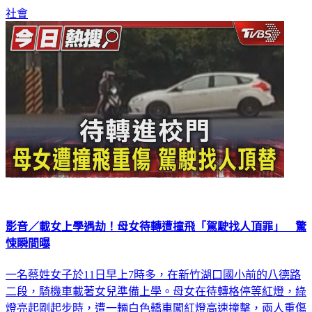
社會
影音／載女上學遇劫！母女待轉遭撞飛「駕駛找人頂罪」 驚
悚瞬間曝
一名蔡姓女子於11日早上7時多，在新竹湖口國小前的八德路
二段，騎機車載著女兒準備上學。母女在待轉格停等紅燈，綠
燈亮起剛起步時，遭一輛白色轎車闖紅燈高速撞擊，兩人重傷