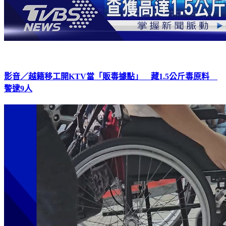
影音／越籍移工開KTV當「販毒據點」 藏1.5公斤毒原料
警逮9人