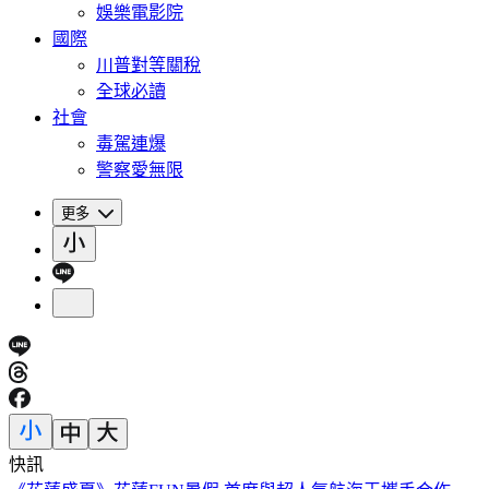
娛樂電影院
國際
川普對等關稅
全球必讀
社會
毒駕連爆
警察愛無限
更多
快訊