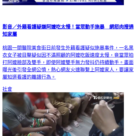
影音／外籍看護疑嫌阿嬤吃太慢！當眾動手施暴 網怒肉搜通
知家屬
桃園一間醫院美食街日前發生外籍看護疑似施暴事件，一名黑
衣女子被目擊疑似因不滿照顧的阿嬤吃飯速度太慢，竟當眾拍
打阿嬤臉部及雙手，即使阿嬤雙手無力發抖仍持續動手。畫面
曝光後引發全網公憤，熱心網友火速聯繫上阿嬤家人，要讓家
屬知道看護的離譜行為。
社會