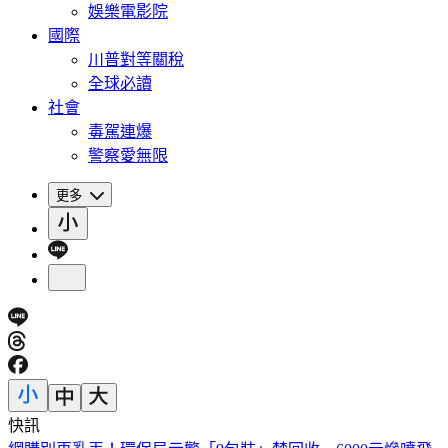
娛樂電影院
國際
川普對等關稅
全球必讀
社會
毒駕連爆
警察愛無限
更多
快訊