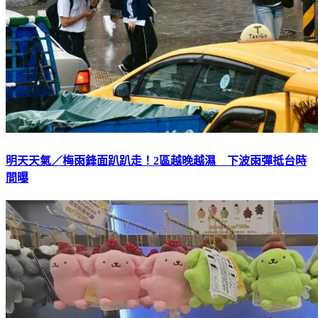
明天天氣／梅雨鋒面趴趴走！2區越晚越濕 下波雨彈抵台時
間曝