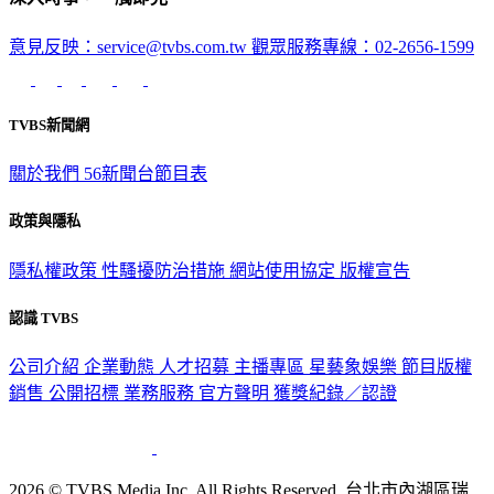
深入時事，一觸即見
意見反映：service@tvbs.com.tw
觀眾服務專線：02-2656-1599
TVBS新聞網
關於我們
56新聞台節目表
政策與隱私
隱私權政策
性騷擾防治措施
網站使用協定
版權宣告
認識 TVBS
公司介紹
企業動態
人才招募
主播專區
星藝象娛樂
節目版權
銷售
公開招標
業務服務
官方聲明
獲獎紀錄／認證