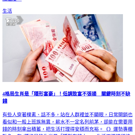
加溫度。
生活
4格局生肖是「隱形富豪」！低調致富不張揚 關鍵時刻不缺
錢
有些人穿著樸素、話不多，站在人群裡並不顯眼，日常開銷也
看似和一般上班族無異，薪水不一定名列前茅，卻能在需要用