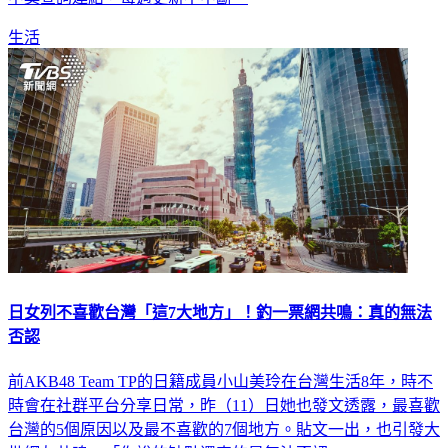
中獎查詢連結，每週更新不中斷。
生活
日女列不喜歡台灣「這7大地方」！釣一票網共鳴：真的無法
否認
前AKB48 Team TP的日籍成員小山美玲在台灣生活8年，時不
時會在社群平台分享日常，昨（11）日她也發文透露，最喜歡