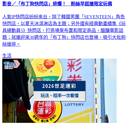
影音／「布丁狗快閃店」排爆！ 粉絲早起搶限定玩偶
人氣IP快閃店紛紛來台，除了韓國男團「SEVENTEEN」角色
快閃店，以夏天冰淇淋店為主題；另外還有經典動畫續集《玩
具總動員5》快閃店，打造場景布置和限定商品，醞釀電影話
題；就連迎來30週年的「布丁狗」快閃店也登場，吸引大批粉
絲搶排。
生活