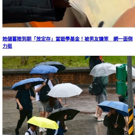
她儲蓄險到期「放定存」當遊學基金！被男友嫌笨 網一面倒
力挺