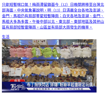
只能短暫喘口氣！梅雨滯留鋒面今（12）日晚間將移至台灣北
部海面，中央氣象署說明，明（13）日清晨全台各地及澎湖、
金門、馬祖仍有局部零星短暫陣雨；白天各地及澎湖、金門、
馬祖大多為多雲，午後中部以北、東北部、東部地區及其他山
區有局部短暫雷陣雨，山區並有局部大雨發生的機率。
生活