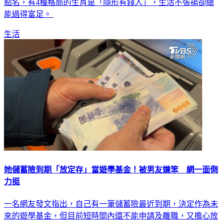
錢的時刻拿出積蓄，把生活打理得安穩而充裕。《》運勢專欄
點名，有4種格局的生肖是「隱形有錢人」，生活不張揚卻總
能過得富足。
生活
她儲蓄險到期「放定存」當遊學基金！被男友嫌笨 網一面倒
力挺
一名網友發文指出，自己有一筆儲蓄險最近到期，決定作為未