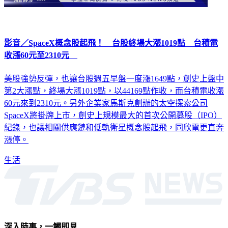
影音／SpaceX概念股起飛！ 台股終場大漲1019點 台積電
收漲60元至2310元
美股強勢反彈，也讓台股週五早盤一度漲1649點，創史上盤中
第2大漲點，終場大漲1019點，以44169點作收，而台積電收漲
60元來到2310元。另外企業家馬斯克創辦的太空探索公司
SpaceX將掛牌上市，創史上規模最大的首次公開募股（IPO）
紀錄，也讓相關供應鏈和低軌衛星概念股起飛，同欣電更直奔
漲停。
生活