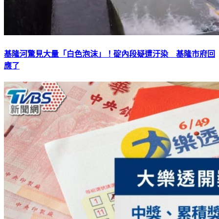
基隆河驚見大量「白色泡沫」！碇內段疑遭汙染 基隆市府回
應了