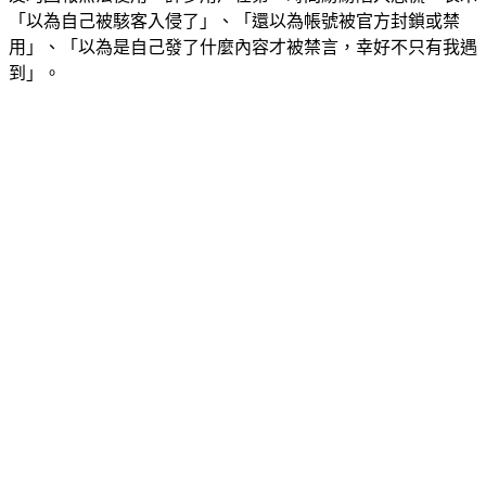
友均回報無法使用。許多用戶在第一時間紛紛陷入恐慌，表示
「以為自己被駭客入侵了」、「還以為帳號被官方封鎖或禁
用」、「以為是自己發了什麼內容才被禁言，幸好不只有我遇
到」。