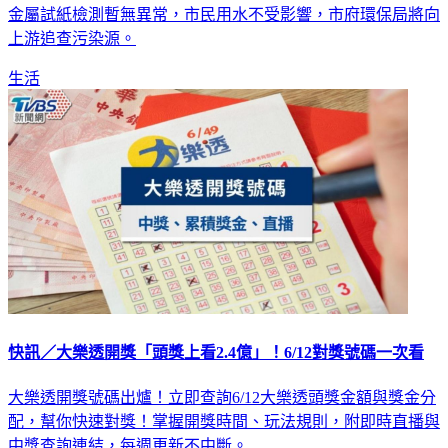
基隆市政府表示，基隆河碇內段今天下午疑遭泡沫污染，經重
金屬試紙檢測暫無異常，市民用水不受影響，市府環保局將向
上游追查污染源。
生活
快訊／大樂透開獎「頭獎上看2.4億」！6/12對獎號碼一次看
大樂透開獎號碼出爐！立即查詢6/12大樂透頭獎金額與獎金分
配，幫你快速對獎！掌握開獎時間、玩法規則，附即時直播與