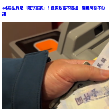
4格局生肖是「隱形富豪」！低調致富不張揚 關鍵時刻不缺
錢