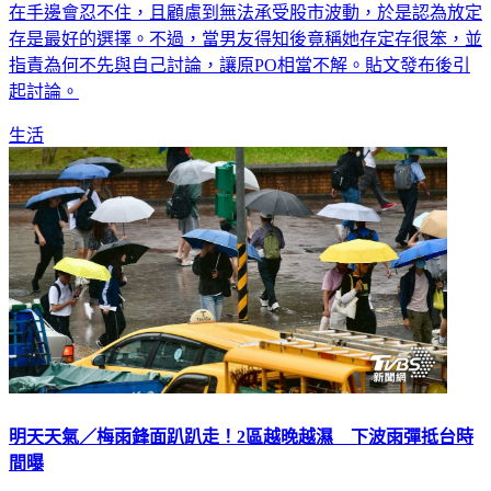
來的遊學基金，但目前短時間內還不能申請及離職，又擔心放
在手邊會忍不住，且顧慮到無法承受股市波動，於是認為放定
存是最好的選擇。不過，當男友得知後竟稱她存定存很笨，並
指責為何不先與自己討論，讓原PO相當不解。貼文發布後引
起討論。
生活
明天天氣／梅雨鋒面趴趴走！2區越晚越濕 下波雨彈抵台時
間曝