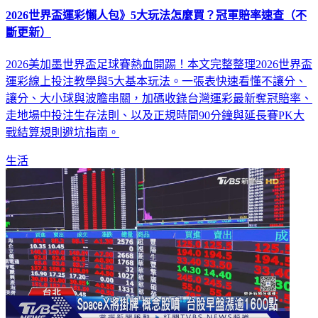
2026世界盃運彩懶人包》5大玩法怎麼買？冠軍賠率速查（不
斷更新）
2026美加墨世界盃足球賽熱血開踢！本文完整整理2026世界盃
運彩線上投注教學與5大基本玩法。一張表快速看懂不讓分、
讓分、大小球與波膽串關，加碼收錄台灣運彩最新奪冠賠率、
走地場中投注生存法則、以及正規時間90分鐘與延長賽PK大
戰結算規則避坑指南。
生活