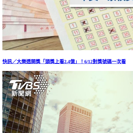
快訊／大樂透開獎「頭獎上看2.4億」！6/12對獎號碼一次看