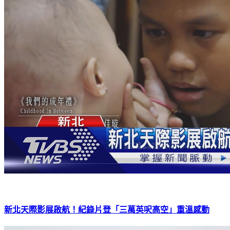
新北天際影展啟航！紀錄片登「三萬英呎高空」重溫感動