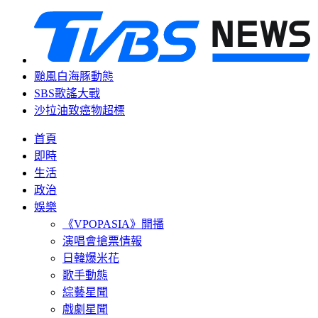
颱風白海豚動態
SBS歌謠大戰
沙拉油致癌物超標
首頁
即時
生活
政治
娛樂
《VPOPASIA》開播
演唱會搶票情報
日韓爆米花
歌手動態
綜藝星聞
戲劇星聞