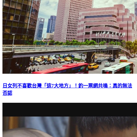
日女列不喜歡台灣「這7大地方」！釣一票網共鳴：真的無法
否認