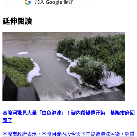
延伸閱讀
基隆河驚見大量「白色泡沫」！碇內段疑遭汙染 基隆市府回
應了