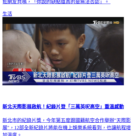
台灣的5個原因以及最不喜歡的7個地方。貼文一出，也引發大
批網友共鳴，「你說的缺點還真的是無法否認」。
生活
新北天際影展啟航！紀錄片登「三萬英呎高空」重溫感動
新北市的紀錄片獎，今年第五度跟國籍航空合作舉辦"天際影
展"，12部全新紀錄片將能在機上娛樂系統看到，也讓航程增