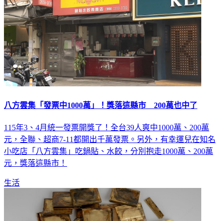
八方雲集「發票中1000萬」！獎落這縣市 200萬也中了
115年3、4月統一發票開獎了！全台39人爽中1000萬、200萬
元，全聯、超商7-11都開出千萬發票。另外，有幸運兒在知名
小吃店「八方雲集」吃鍋貼、水餃，分別抱走1000萬、200萬
元，獎落這縣市！
生活