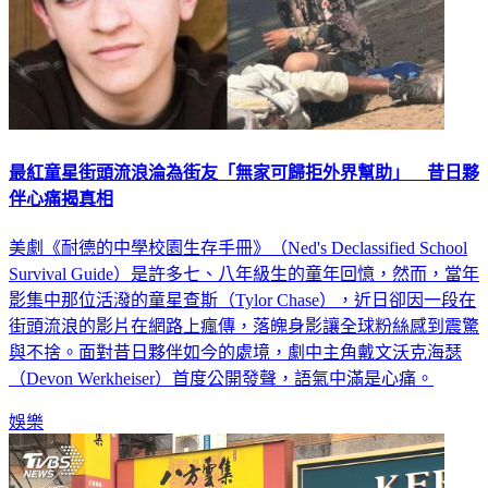
最紅童星街頭流浪淪為街友「無家可歸拒外界幫助」 昔日夥
伴心痛揭真相
美劇《耐德的中學校園生存手冊》（Ned's Declassified School
Survival Guide）是許多七、八年級生的童年回憶，然而，當年
影集中那位活潑的童星查斯（Tylor Chase），近日卻因一段在
街頭流浪的影片在網路上瘋傳，落魄身影讓全球粉絲感到震驚
與不捨。面對昔日夥伴如今的處境，劇中主角戴文沃克海瑟
（Devon Werkheiser）首度公開發聲，語氣中滿是心痛。
娛樂