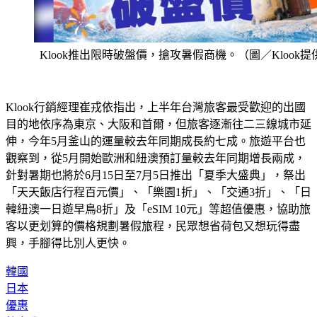
Klook推出限時破盤價，搶攻暑假商機。（圖／Klook提
Klook行銷經理崔戎依指出，上半年台灣旅客最受歡迎的出國
目的地依序為東京、大阪和首爾，但旅客逐漸往二三線城市延
伸，今年5月釜山的運量較去年同期成長約七成。旅遊平台也
觀察到，從5月開始歐洲和紐澳預訂量較去年同期增長兩成，
針對暑期也將於6月15日至7月5日推出「夏季大盛典」，祭出
「天天飯店行程百元價」、「樂園1折」、「交通3折」、「日
韓紐澳一日遊早鳥8折」及「eSIM 10元」等超值優惠，協助旅
客以更划算的價格規劃暑假旅程，民眾想省荷包又想玩得盡
興，手腳得比別人更快。
韓國
日本