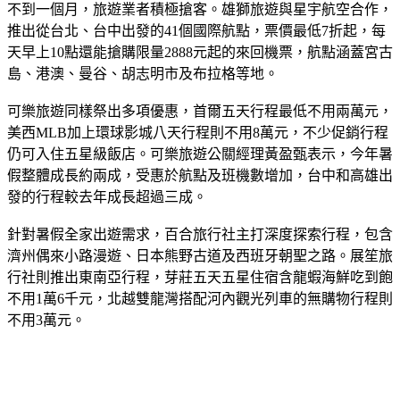
日本和韓國持續是台灣民眾最愛的出國目的地，隨著暑假倒數
不到一個月，旅遊業者積極搶客。雄獅旅遊與星宇航空合作，
推出從台北、台中出發的41個國際航點，票價最低7折起，每
天早上10點還能搶購限量2888元起的來回機票，航點涵蓋宮古
島、港澳、曼谷、胡志明市及布拉格等地。
可樂旅遊同樣祭出多項優惠，首爾五天行程最低不用兩萬元，
美西MLB加上環球影城八天行程則不用8萬元，不少促銷行程
仍可入住五星級飯店。可樂旅遊公關經理黃盈甄表示，今年暑
假整體成長約兩成，受惠於航點及班機數增加，台中和高雄出
發的行程較去年成長超過三成。
針對暑假全家出遊需求，百合旅行社主打深度探索行程，包含
濟州偶來小路漫遊、日本熊野古道及西班牙朝聖之路。展笙旅
行社則推出東南亞行程，芽莊五天五星住宿含龍蝦海鮮吃到飽
不用1萬6千元，北越雙龍灣搭配河內觀光列車的無購物行程則
不用3萬元。