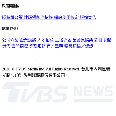
關於我們
56新聞台節目表
政策與隱私
隱私權政策
性騷擾防治措施
網站使用協定
版權宣告
認識 TVBS
公司介紹
企業動態
人才招募
主播專區
星藝象娛樂
節目版權
銷售
公開招標
業務服務
官方聲明
獲獎紀錄／認證
2026 © TVBS Media Inc. All Rights Reserved. 台北市內湖區瑞
光路451號 | 聯利媒體股份有限公司