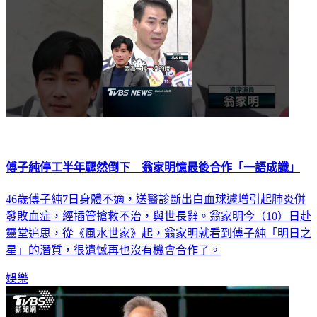
傅子純停工半年驟然倒下 翁家明憶最後合作「一語成讖」
46歲傅子純7日身體不適，送醫診斷出白血球遽增引起肺炎併
發敗血症，經插管搶救不治，與世長辭。翁家明今（10）日赴
靈堂追思，從《風水世家》起，翁家明就看到傅子純「明日之
星」的潛質，很遺憾再也沒有機會合作了。
娛樂