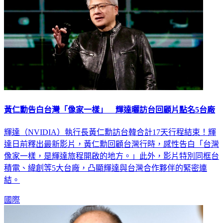
黃仁勳告白台灣「像家一樣」 輝達曬訪台回顧片點名5台廠
輝達（NVIDIA）執行長黃仁勳訪台韓合計17天行程結束！輝
達日前釋出最新影片，黃仁勳回顧台灣行時，感性告白「台灣
像家一樣，是輝達旅程開啟的地方。」此外，影片特別同框台
積電、緯創等5大台廠，凸顯輝達與台灣合作夥伴的緊密連
結。
國際