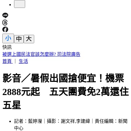
快訊
漢光Day3！模擬共軍襲擊 幻象2000「緊急升空」迎敵畫面
曝
首頁
｜
生活
影音／暑假出國搶便宜！機票
2888元起 五天團費免2萬還住
五星
記者：藍婷瀅｜攝影：謝文祥,李建緯｜責任編輯：新聞