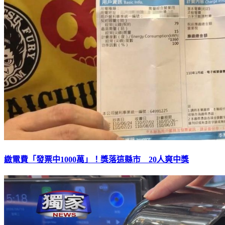
繳電費「發票中1000萬」！獎落這縣市 20人爽中獎