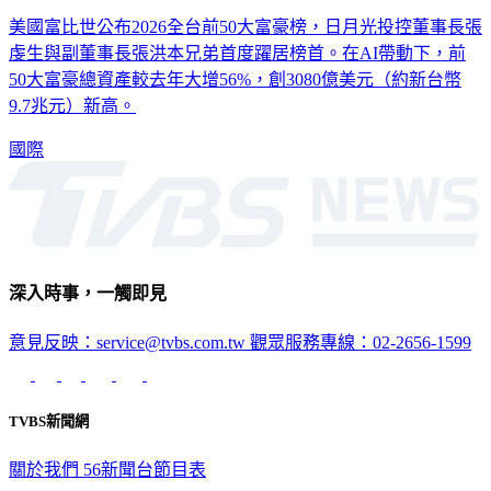
灣首富
美國富比世公布2026全台前50大富豪榜，日月光投控董事長張
虔生與副董事長張洪本兄弟首度躍居榜首。在AI帶動下，前
50大富豪總資產較去年大增56%，創3080億美元（約新台幣
9.7兆元）新高。
國際
深入時事，一觸即見
意見反映：service@tvbs.com.tw
觀眾服務專線：02-2656-1599
TVBS新聞網