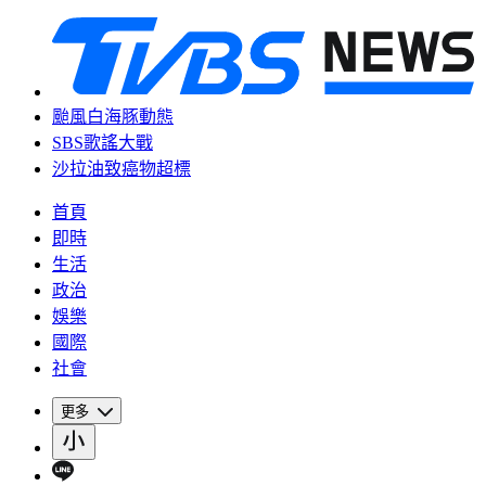
颱風白海豚動態
SBS歌謠大戰
沙拉油致癌物超標
首頁
即時
生活
政治
娛樂
國際
社會
更多