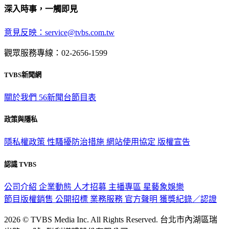
深入時事，一觸即見
意見反映：service@tvbs.com.tw
觀眾服務專線：02-2656-1599
TVBS新聞網
關於我們
56新聞台節目表
政策與隱私
隱私權政策
性騷擾防治措施
網站使用協定
版權宣告
認識 TVBS
公司介紹
企業動態
人才招募
主播專區
星藝象娛樂
節目版權銷售
公開招標
業務服務
官方聲明
獲獎紀錄／認證