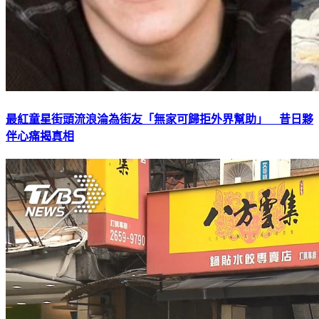
最紅童星街頭流浪淪為街友「無家可歸拒外界幫助」 昔日夥
伴心痛揭真相