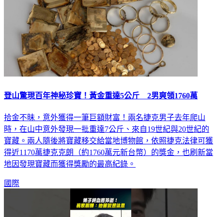
登山驚現百年神秘珍寶！黃金重達5公斤 2男爽領1760萬
拾金不昧，意外獲得一筆巨額財富！兩名捷克男子去年爬山
時，在山中意外發現一批重達7公斤、來自19世紀與20世紀的
寶藏。兩人隨後將寶藏移交給當地博物館，依照捷克法律可獲
得近1170萬捷克克朗（約1760萬元新台幣）的獎金，也刷新當
地因發現寶藏而獲得獎勵的最高紀錄。
國際