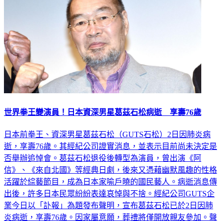
世界拳王變演員！日本資深男星葛茲石松病逝 享壽76歲
日本前拳王、資深男星葛茲石松（GUTS石松）2日因肺炎病
逝，享壽76歲。其經紀公司證實消息，並表示目前尚未決定是
否舉辦追悼會。葛茲石松退役後轉型為演員，曾出演《阿
信》、《來自北國》等經典日劇，後來又憑藉幽默風趣的性格
活躍於綜藝節目，成為日本家喻戶曉的國民藝人。病逝消息傳
出後，許多日本民眾紛紛表達哀悼與不捨。經紀公司GUTS企
業今日以「訃報」為題發布聲明，宣布葛茲石松已於2日因肺