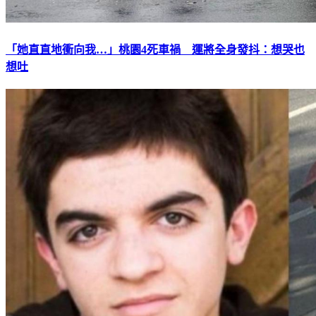
「她直直地衝向我…」桃園4死車禍 運將全身發抖：想哭也
想吐