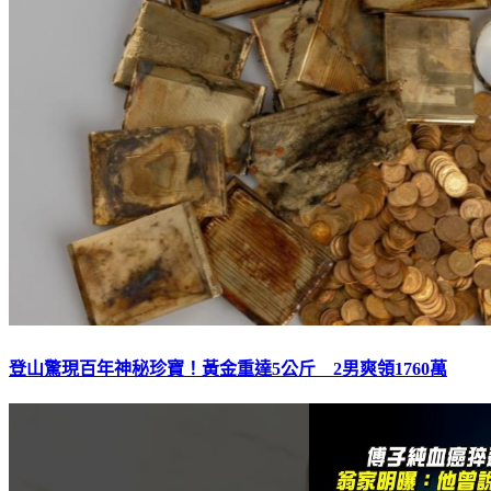
登山驚現百年神秘珍寶！黃金重達5公斤 2男爽領1760萬