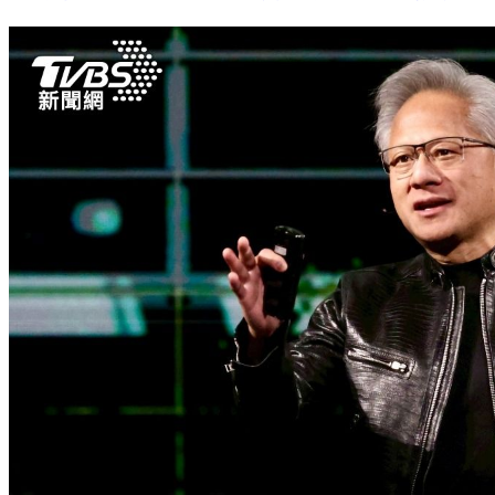
傅子純停工半年驟然倒下 翁家明憶最後合作「一語成讖」