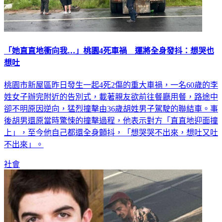
「她直直地衝向我…」桃園4死車禍 運將全身發抖：想哭也
想吐
桃園市新屋區昨日發生一起4死2傷的重大車禍，一名60歲的李
姓女子辦完附近的告別式，載著親友欲前往餐廳用餐，路途中
卻不明原因逆向，猛烈撞擊由36歲胡姓男子駕駛的聯結車。事
後胡男還原當時驚悚的撞擊過程，他表示對方「直直地迎面撞
上」，至今他自己都還全身顫抖，「想哭哭不出來，想吐又吐
不出來」。
社會