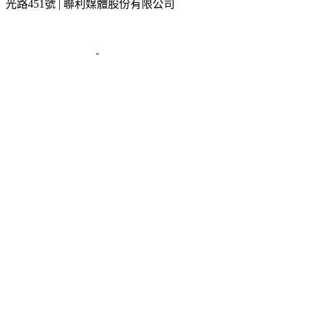
2026 © TVBS Media Inc. All Rights Reserved. 台北市內湖區瑞
光路451號 | 聯利媒體股份有限公司