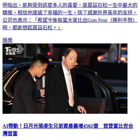
炎病逝，享壽76歲。因家屬意願，葬禮將僅開放親友參加。聲
明指出，能夠受到這麼多人的喜愛，是葛茲石松一生中最大的
驕傲，相信他度過了幸福的一生。除了感謝外界長年的支持，
公司也表示：「希望今後每當大家比出Guts Pose（勝利手勢）
時，都能想起葛茲石松。」
娛樂
AI帶動！日月光張虔生兄弟資產暴增4582億 首登富比世台