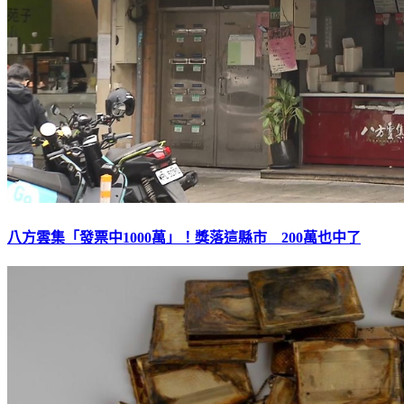
八方雲集「發票中1000萬」！獎落這縣市 200萬也中了