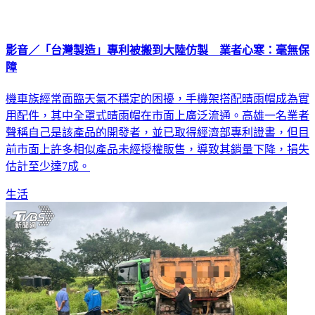
影音／「台灣製造」專利被搬到大陸仿製 業者心寒：毫無保
障
機車族經常面臨天氣不穩定的困擾，手機架搭配晴雨帽成為實
用配件，其中全罩式晴雨帽在市面上廣泛流通。高雄一名業者
聲稱自己是該產品的開發者，並已取得經濟部專利證書，但目
前市面上許多相似產品未經授權販售，導致其銷量下降，損失
估計至少達7成。
生活