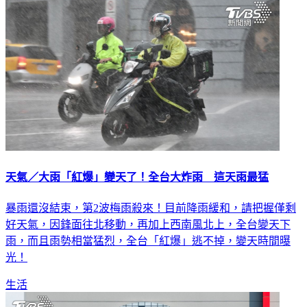
天氣／大雨「紅爆」變天了！全台大炸雨 這天雨最猛
暴雨還沒結束，第2波梅雨殺來！目前降雨緩和，請把握僅剩
好天氣，因鋒面往北移動，再加上西南風北上，全台變天下
雨，而且雨勢相當猛烈，全台「紅爆」逃不掉，變天時間曝
光！
生活