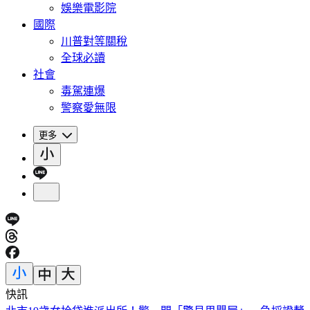
娛樂電影院
國際
川普對等關稅
全球必讀
社會
毒駕連爆
警察愛無限
更多
快訊