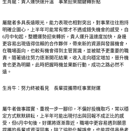
生肖龍：貴人運快速升溫　事業迎來關鍵轉折點
屬龍者多具長遠眼光，能力表現也相對突出，對事業往往抱持
明確企圖心，上半年可能常有懷才不遇或錯失機會的感受，自
6月中旬起，整體運勢迎來轉折，貴人運升溫速度加快，身邊
更容易出現值得信賴的合作夥伴，帶來新的資源與發展機會，
在職場面向，也較有機會得到主管賞識，並被賦予更重要的職
責。隨著過往努力逐漸開花結果，收入走向穩定增加，晉升機
會也更為明顯，此時把握時機並果斷行動，成功之路必然不
遠。
生肖牛：努力終被看見　長輩提攜帶旺事業財運
屬牛者做事踏實、重視一步一腳印，不偏好投機取巧，常以穩
定方式默默耕耘，上半年可能出現付出與回報不成正比的感
受，但6月中旬後，好運將逐漸靠近，職場中更容易遇到願意
提攜的長輩或資深同事，除了協助化解誤會，也能提供具參考