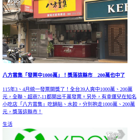
八方雲集「發票中1000萬」！獎落這縣市 200萬也中了
115年3、4月統一發票開獎了！全台39人爽中1000萬、200萬
元，全聯、超商7-11都開出千萬發票。另外，有幸運兒在知名
小吃店「八方雲集」吃鍋貼、水餃，分別抱走1000萬、200萬
元，獎落這縣市！
生活