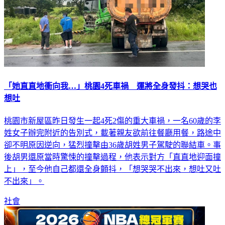
「她直直地衝向我…」桃園4死車禍 運將全身發抖：想哭也
想吐
桃園市新屋區昨日發生一起4死2傷的重大車禍，一名60歲的李
姓女子辦完附近的告別式，載著親友欲前往餐廳用餐，路途中
卻不明原因逆向，猛烈撞擊由36歲胡姓男子駕駛的聯結車。事
後胡男還原當時驚悚的撞擊過程，他表示對方「直直地迎面撞
上」，至今他自己都還全身顫抖，「想哭哭不出來，想吐又吐
不出來」。
社會