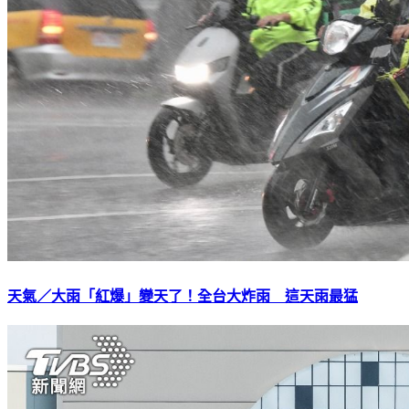
天氣／大雨「紅爆」變天了！全台大炸雨 這天雨最猛