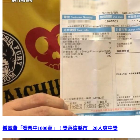
繳電費「發票中1000萬」！獎落這縣市 20人爽中獎