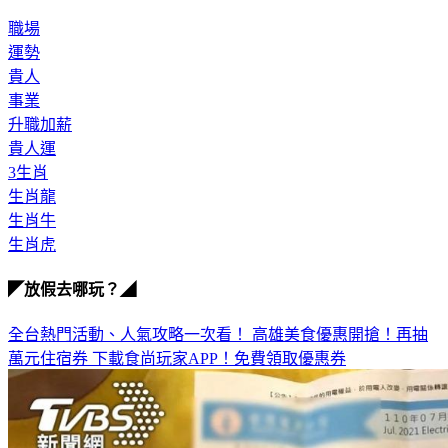
職場
運勢
貴人
事業
升職加薪
貴人運
3生肖
生肖龍
生肖牛
生肖虎
◤放假去哪玩？◢
全台熱門活動、人氣攻略一次看！
高雄美食優惠開搶！再抽
萬元住宿券
下載食尚玩家APP！免費領取優惠券