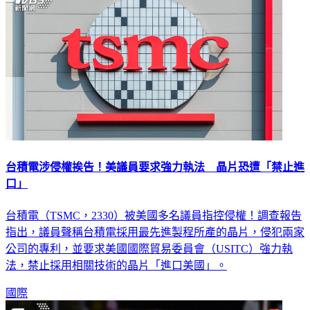
台積電涉侵權挨告！美議員要求強力執法 晶片恐遭「禁止進
口」
台積電（TSMC，2330）被美國多名議員指控侵權！調查報告
指出，議員聲稱台積電採用最先進製程所產的晶片，侵犯兩家
公司的專利，並要求美國國際貿易委員會（USITC）強力執
法，禁止採用相關技術的晶片「進口美國」。
國際