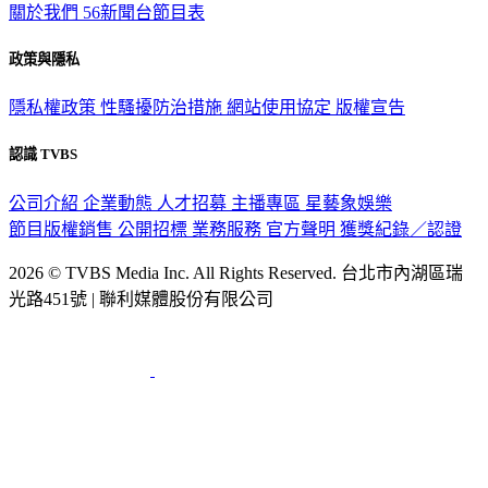
關於我們
56新聞台節目表
政策與隱私
隱私權政策
性騷擾防治措施
網站使用協定
版權宣告
認識 TVBS
公司介紹
企業動態
人才招募
主播專區
星藝象娛樂
節目版權銷售
公開招標
業務服務
官方聲明
獲獎紀錄／認證
2026 © TVBS Media Inc. All Rights Reserved. 台北市內湖區瑞
光路451號 | 聯利媒體股份有限公司