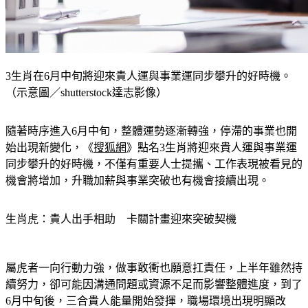
3生肖在6月中旬將迎來貴人運與事業運同步攀升的好時機。
（示意圖／shutterstock達志影像）
隨著時序進入6月中旬，整體運勢逐漸轉強，停滯的事業也開
始出現新變化，《
搜狐網
》點名3生肖將迎來貴人運與事業運
同步攀升的好時機，不僅有重要人士提攜、工作表現被看見的
機會將增加，升職加薪與事業突破也有機會接續出現。
生肖虎：貴人出手相助　卡關計畫迎來突破契機
屬虎者一向行動力強，做事敢衝也願意扛責任，上半年雖然持
續努力，卻可能因溝通問題或資源不足而影響整體進度，到了
6月中旬後，三合貴人能量開始發揮，職場環境出現明顯改