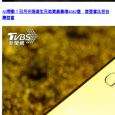
AI帶動！日月光張虔生兄弟資產暴增4582億 首登富比世台
灣首富