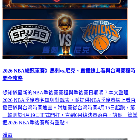
2026 NBA總冠軍賽》馬刺vs.尼克、直播線上看與台灣賽程時
間全攻略
想知道最新的NBA季後賽賽程與季後賽日期嗎？本文整理
2026 NBA季後賽名單與對戰表，並提供NBA季後賽線上看直
播管道與台灣時間速查。附加賽從台灣時間4月15日起跑，第
一輪則於4月19日正式開打，直到6月總決賽落幕，讓你一篇掌
握2026 NBA季後賽所有重點。
體育