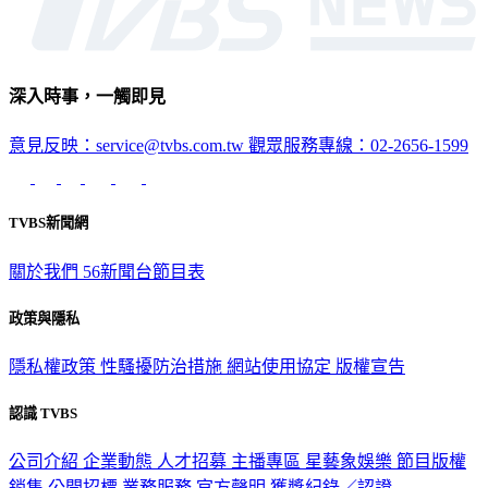
深入時事，一觸即見
意見反映：service@tvbs.com.tw
觀眾服務專線：02-2656-1599
TVBS新聞網
關於我們
56新聞台節目表
政策與隱私
隱私權政策
性騷擾防治措施
網站使用協定
版權宣告
認識 TVBS
公司介紹
企業動態
人才招募
主播專區
星藝象娛樂
節目版權
銷售
公開招標
業務服務
官方聲明
獲獎紀錄／認證