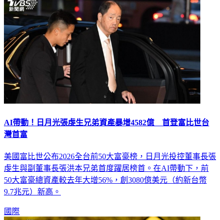
AI帶動！日月光張虔生兄弟資產暴增4582億 首登富比世台
灣首富
美國富比世公布2026全台前50大富豪榜，日月光投控董事長張
虔生與副董事長張洪本兄弟首度躍居榜首。在AI帶動下，前
50大富豪總資產較去年大增56%，創3080億美元（約新台幣
9.7兆元）新高。
國際