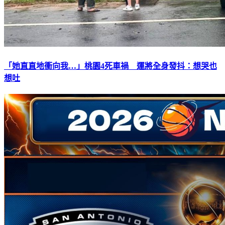
「她直直地衝向我…」桃園4死車禍 運將全身發抖：想哭也
想吐