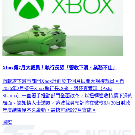
Xbox傳7月大裁員！執行長認「營收下滑、業務不佳」
微軟旗下遊戲部門Xbox計劃於下個月展開大規模裁員。自
2026年2月接任Xbox執行長以來，阿莎夏爾瑪（Asha
Sharma）一直著手推動部門全面改革，以扭轉營收持續下滑的
局面。據知情人士透露，這波裁員預計將在微軟6月30日財政
年度結束後不久啟動，最快可能於7月實施。
國際