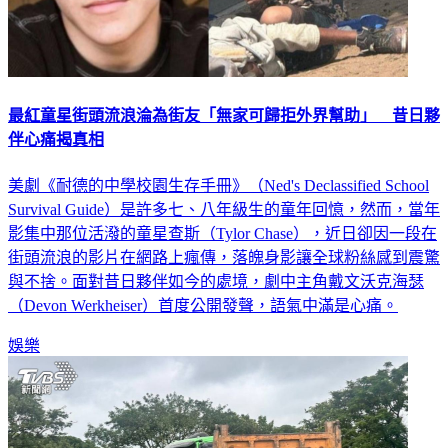
最紅童星街頭流浪淪為街友「無家可歸拒外界幫助」 昔日夥
伴心痛揭真相
美劇《耐德的中學校園生存手冊》（Ned's Declassified School
Survival Guide）是許多七、八年級生的童年回憶，然而，當年
影集中那位活潑的童星查斯（Tylor Chase），近日卻因一段在
街頭流浪的影片在網路上瘋傳，落魄身影讓全球粉絲感到震驚
與不捨。面對昔日夥伴如今的處境，劇中主角戴文沃克海瑟
（Devon Werkheiser）首度公開發聲，語氣中滿是心痛。
娛樂