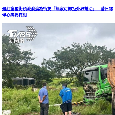
最紅童星街頭流浪淪為街友「無家可歸拒外界幫助」 昔日夥
伴心痛揭真相