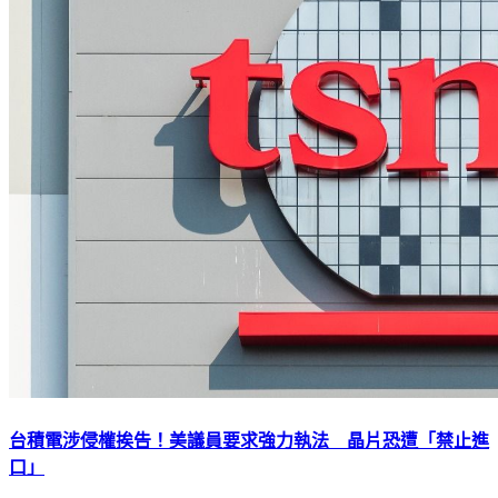
台積電涉侵權挨告！美議員要求強力執法 晶片恐遭「禁止進
口」