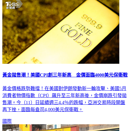
黃金拋售潮！美國CPI創三年新高 金價面臨4000美元保衛戰
黃金價格跌勢難擋！在美國對伊朗發動新一輪攻擊、美國5月
消費者物價指數（CPI）飆升至三年新高後，金價崩跌引發拋
售潮。今（11）日延續週三4.4％的跌幅，亞洲交易時段開盤
再下挫，面臨每盎司4,000美元保衛戰。
國際