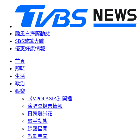
颱風白海豚動態
SBS歌謠大戰
優惠好康情報
首頁
即時
生活
政治
娛樂
《VPOPASIA》開播
演唱會搶票情報
日韓爆米花
歌手動態
綜藝星聞
戲劇星聞