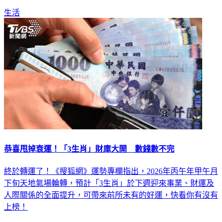
生活
恭喜甩掉衰運！「3生肖」財庫大開 數錢數不完
終於轉運了！《搜狐網》運勢專欄指出，2026年丙午年甲午月
下旬天地氣場輪轉，預計「3生肖」於下週迎來事業、財運及
人際關係的全面提升，可帶來前所未有的好運，快看你有沒有
上榜！