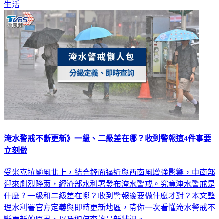
生活
淹水警戒不斷更新》一級、二級差在哪？收到警報這4件事要
立刻做
受米克拉颱風北上，結合鋒面逼近與西南風增強影響，中南部
迎來劇烈降雨，經濟部水利署發布淹水警戒。究竟淹水警戒是
什麼？一級和二級差在哪？收到警報後要做什麼才對？本文整
理水利署官方定義與即時更新地區，帶你一次看懂淹水警戒不