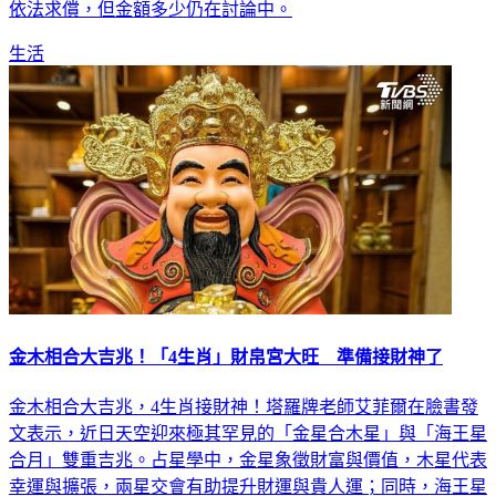
依法求償，但金額多少仍在討論中。
生活
金木相合大吉兆！「4生肖」財帛宮大旺 準備接財神了
金木相合大吉兆，4生肖接財神！塔羅牌老師艾菲爾在臉書發
文表示，近日天空迎來極其罕見的「金星合木星」與「海王星
合月」雙重吉兆。占星學中，金星象徵財富與價值，木星代表
幸運與擴張，兩星交會有助提升財運與貴人運；同時，海王星