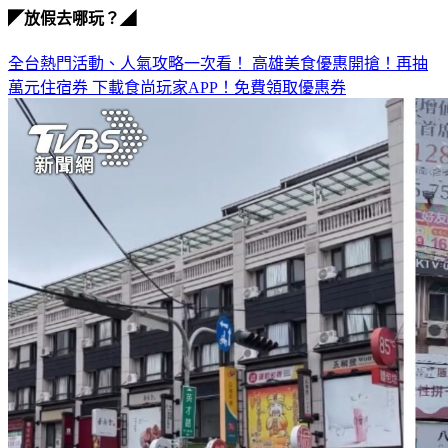
◤放假去哪玩？◢
全台熱門活動、人氣攻略一次看！
高雄美食優惠開搶！再抽
萬元住宿券
下載食尚玩家APP！免費領取優惠券