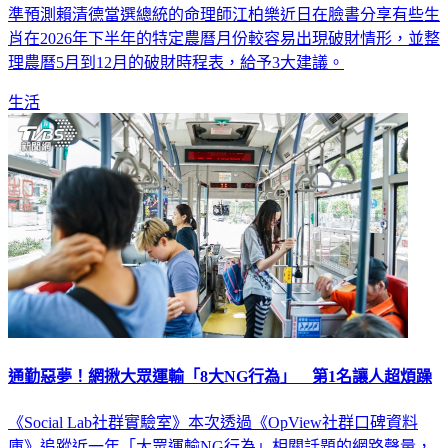
準預測賴清德當選總統的命理師江柏樂近日在臉書分享有些生
肖在2026年下半年的特定農曆月份較容易出現破財情形，並整
理農曆5月到12月的破財時程表，給予3大建議。
生活
通勤惡夢！網揪大眾運輸「8大NG行為」 第1名讓人超煩躁
《Social Lab社群實驗室》本次透過《OpView社群口碑資料
庫》追蹤近一年「大眾運輸NG行為」相關話題的網路聲量，