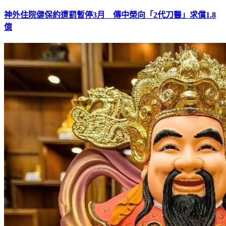
神外住院健保約遭罰暫停3月 傳中榮向「2代刀醫」求償1.8
億