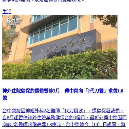
斷更新的原因，以及如何查詢最新狀況。
生活
神外住院健保約遭罰暫停3月 傳中榮向「2代刀醫」求償1.8
億
台中榮總因神經外科2名醫師「代刀風波」，遭健保署裁罰，
自8月起暫停神外住院業務健保合約3個月，最近外傳中榮因而
向該2名醫師求償高達1.8億元。台中榮總今（10）日證實，將