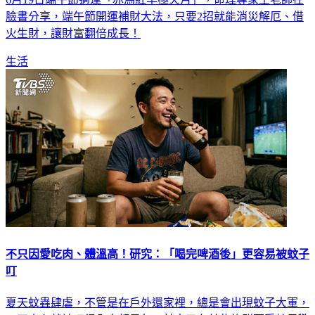
臉書分享，端午節開運補財大法，只要2招就能消災解厄、借
火生財，讓財富翻倍成長！
生活
不只因愛吃肉、體溫高！研究：「喝完啤酒後」更容易被蚊子
叮
夏天蚊蟲肆虐，不管是在戶外還家裡，總是會出現蚊子大軍，