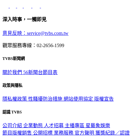
深入時事，一觸即見
意見反映：service@tvbs.com.tw
觀眾服務專線：02-2656-1599
TVBS新聞網
關於我們
56新聞台節目表
政策與隱私
隱私權政策
性騷擾防治措施
網站使用協定
版權宣告
認識 TVBS
公司介紹
企業動態
人才招募
主播專區
星藝象娛樂
節目版權銷售
公開招標
業務服務
官方聲明
獲獎紀錄／認證