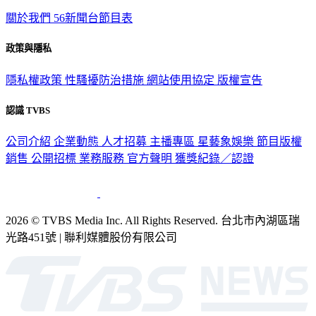
關於我們
56新聞台節目表
政策與隱私
隱私權政策
性騷擾防治措施
網站使用協定
版權宣告
認識 TVBS
公司介紹
企業動態
人才招募
主播專區
星藝象娛樂
節目版權
銷售
公開招標
業務服務
官方聲明
獲獎紀錄／認證
2026 © TVBS Media Inc. All Rights Reserved. 台北市內湖區瑞
光路451號 | 聯利媒體股份有限公司