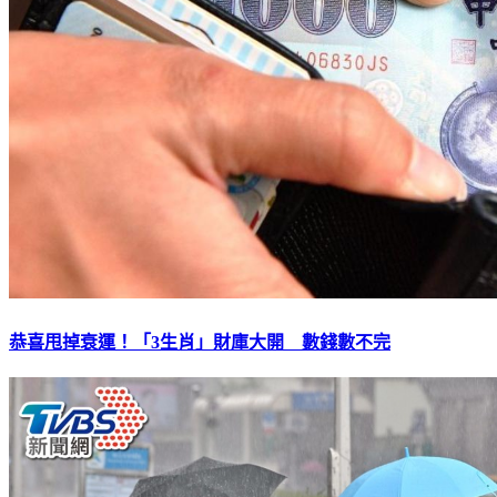
恭喜甩掉衰運！「3生肖」財庫大開 數錢數不完