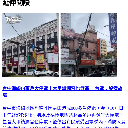
延伸閱讀
台中海線14萬戶大停電！大甲鎮瀾宮也無電 台電：設備故
障
台中市海線地區昨晚才因豪雨造成800多戶停電，今（10）日
下午2時許沙鹿、清水及梧棲地區共14萬多戶再發生大停電，
包含大甲鎮瀾宮也停電，並傳出有民眾受困電梯內，消防人員