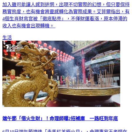
加入雖可能讓人感到迷惘，出現不切實際的幻想，但只要保持
務實態度，也有機會將靈感轉化為實際成果。艾菲爾指出，有
4個生肖財帛宮被「徹底點亮」，不僅財運看漲，原本停滯的
收入也有機會出現轉機。
生活
端午節「借火生財」！命理師曝2招補庫 一路旺到年底
6月19日端午節適逢「赤馬紅羊極火月」，命理專家王老師在