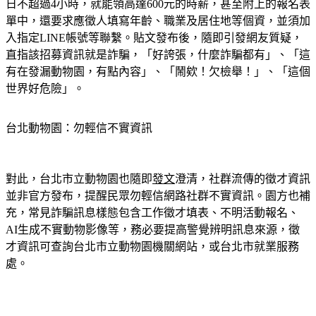
日不超過4小時，就能領高達600元的時薪，甚至附上的報名表
單中，還要求應徵人填寫年齡、職業及居住地等個資，並須加
入指定LINE帳號等聯繫。貼文發布後，隨即引發網友質疑，
直指該招募資訊就是詐騙，「好誇張，什麼詐騙都有」、「這
有在發漏動物園，有點內容」、「鬧欸！欠檢舉！」、「這個
世界好危險」。
台北動物園：勿輕信不實資訊
對此，台北市立動物園也隨即
發文
澄清，社群流傳的徵才資訊
並非官方發布，提醒民眾勿輕信網路社群不實資訊。園方也補
充，常見詐騙訊息樣態包含工作徵才填表、不明活動報名、
AI生成不實動物影像等，務必要提高警覺辨明訊息來源，徵
才資訊可查詢台北市立動物園機關網站，或台北市就業服務
處。