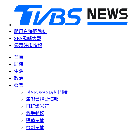
颱風白海豚動態
SBS歌謠大戰
優惠好康情報
首頁
即時
生活
政治
娛樂
《VPOPASIA》開播
演唱會搶票情報
日韓爆米花
歌手動態
綜藝星聞
戲劇星聞