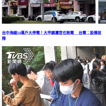
台中海線14萬戶大停電！大甲鎮瀾宮也無電 台電：設備故
障