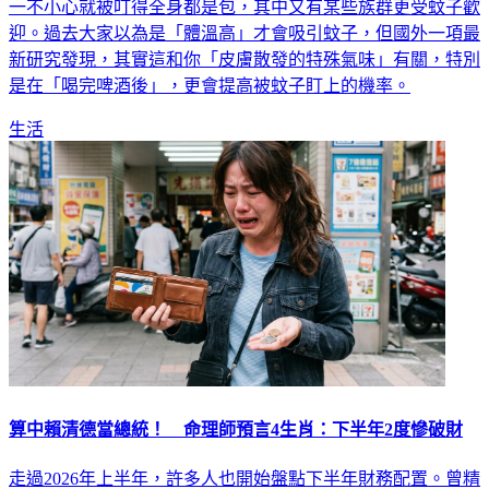
一不小心就被叮得全身都是包，其中又有某些族群更受蚊子歡
迎。過去大家以為是「體溫高」才會吸引蚊子，但國外一項最
新研究發現，其實這和你「皮膚散發的特殊氣味」有關，特別
是在「喝完啤酒後」，更會提高被蚊子盯上的機率。
生活
算中賴清德當總統！ 命理師預言4生肖：下半年2度慘破財
走過2026年上半年，許多人也開始盤點下半年財務配置。曾精