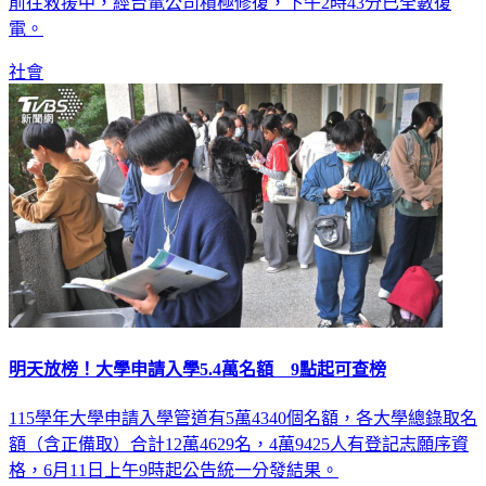
前往救援中，經台電公司積極修復，下午2時43分已全數復
電。
社會
明天放榜！大學申請入學5.4萬名額 9點起可查榜
115學年大學申請入學管道有5萬4340個名額，各大學總錄取名
額（含正備取）合計12萬4629名，4萬9425人有登記志願序資
格，6月11日上午9時起公告統一分發結果。