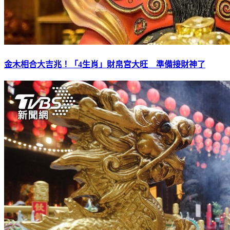
金木相合大吉兆！「4生肖」財帛宮大旺 準備接財神了