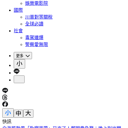
娛樂電影院
國際
川普對等關稅
全球必讀
社會
毒駕連爆
警察愛無限
更多
快訊