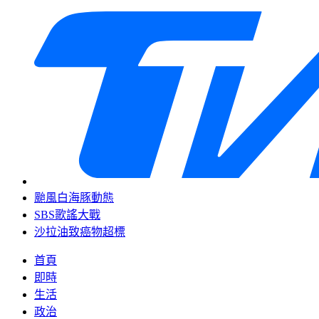
颱風白海豚動態
SBS歌謠大戰
沙拉油致癌物超標
首頁
即時
生活
政治