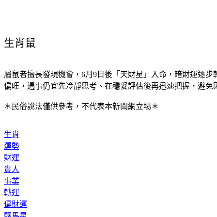
生肖鼠
屬鼠者擅長發現機會，6月9日後「天財星」入命，暗財運逐
偏旺，遇事仍宜先冷靜思考、在穩妥評估後再迅速把握，避免
＊民俗說法僅供參考，不代表本新聞網立場＊
生肖
運勢
財運
貴人
事業
轉運
偏財運
驛馬星