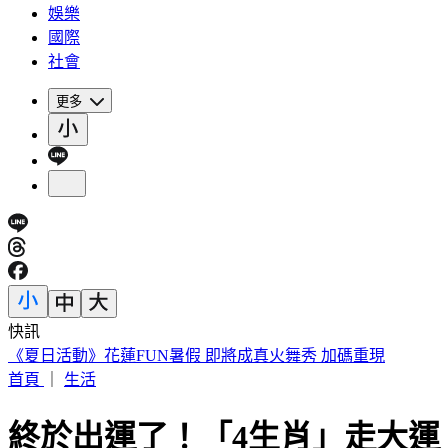
娛樂
國際
社會
更多
快訊
《夏日活動》花蓮FUN暑假 即將成真火舞秀 加碼重現
首頁
｜
生活
終於出運了！「4生肖」走大運