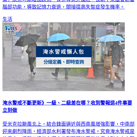
腦部功能，導致記憶力衰退，間接提高失智症發生機率。
生活
淹水警戒不斷更新》一級、二級差在哪？收到警報這4件事要
立刻做
受米克拉颱風北上，結合鋒面逼近與西南風增強影響，中南部
迎來劇烈降雨，經濟部水利署發布淹水警戒。究竟淹水警戒是