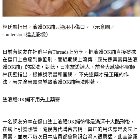
林氏璧指出，液體OK繃只適用小傷口。（示意圖／
shutterstock達志影像）
日前有網友在社群平台Threads上分享，把液體OK繃直接塗抹
在傷口上會痛到像酷刑，而近期網上流傳「應先擦藥膏再塗液
體OK繃」的說法，對此，日本旅遊達人、前台大感染科醫師
林氏璧指出，根據說明書和官網， 不先塗藥才是正確的作
法，若先塗藥膏會導致液體OK繃無法附著。
塗液體OK繃不用先上藥膏
一名網友分享在傷口塗上液體OK繃彷彿是滿清十大酷刑後，
在網上引發熱議，隨後有代購留言稱，真正的用法應是要先上
藥膏，並表示每次日本店員都會驚訝台灣人很勇猛，此言論讓