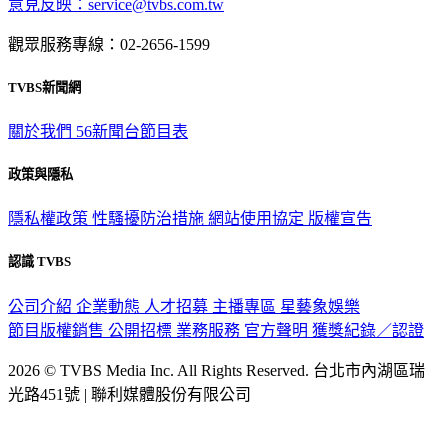
意見反映：service@tvbs.com.tw
觀眾服務專線：02-2656-1599
TVBS新聞網
關於我們
56新聞台節目表
政策與隱私
隱私權政策
性騷擾防治措施
網站使用協定
版權宣告
認識 TVBS
公司介紹
企業動態
人才招募
主播專區
星藝象娛樂
節目版權銷售
公開招標
業務服務
官方聲明
獲獎紀錄／認證
2026 © TVBS Media Inc. All Rights Reserved. 台北市內湖區瑞
光路451號 | 聯利媒體股份有限公司