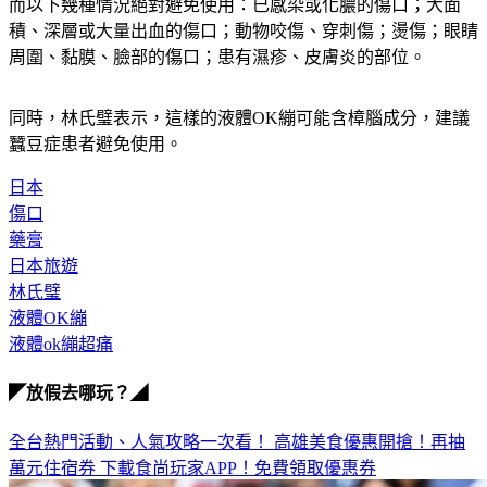
而以下幾種情況絕對避免使用：​已感染或化膿的傷口；​大面
積、深層或大量出血的傷口；​動物咬傷、穿刺傷；​燙傷；​眼睛
周圍、黏膜、臉部的傷口；​患有濕疹、皮膚炎的部位。
同時，林氏璧表示，這樣的​液體OK繃可能含樟腦成分，建議
蠶豆症患者避免使用。
日本
傷口
藥膏
日本旅遊
林氏璧
液體OK繃
液體ok繃超痛
◤放假去哪玩？◢
全台熱門活動、人氣攻略一次看！
高雄美食優惠開搶！再抽
萬元住宿券
下載食尚玩家APP！免費領取優惠券