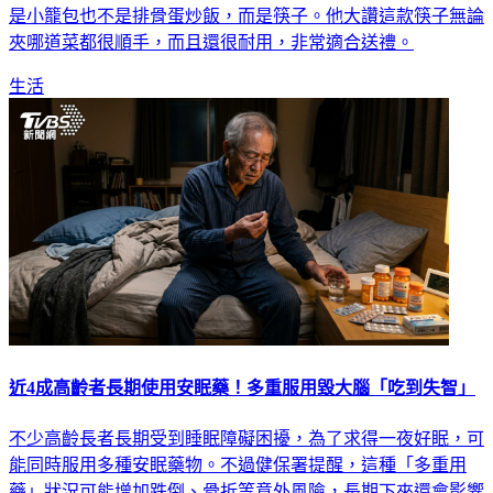
是小籠包也不是排骨蛋炒飯，而是筷子。他大讚這款筷子無論
夾哪道菜都很順手，而且還很耐用，非常適合送禮。
生活
近4成高齡者長期使用安眠藥！多重服用毀大腦「吃到失智」
不少高齡長者長期受到睡眠障礙困擾，為了求得一夜好眠，可
能同時服用多種安眠藥物。不過健保署提醒，這種「多重用
藥」狀況可能增加跌倒、骨折等意外風險，長期下來還會影響