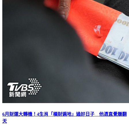
6月財運大轉機！4生肖「橫財遍地」過好日子 他憑直覺賺翻
天