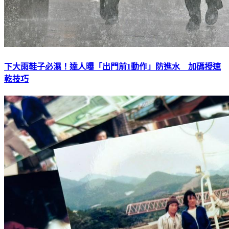
下大雨鞋子必濕！達人曝「出門前1動作」防進水 加碼授速
乾技巧