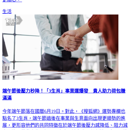
生活
端午節後壓力秒降！「3生肖」事業運爆發 貴人助力荷包賺
滿滿
今年端午節落在國曆6月19日。對此，《搜狐網》運勢專欄也
點名了3生肖，端午節過後在事業與生意面向出現更順勢的進
展，更形容他們的共同特徵在於端午節後壓力感降低、阻力減