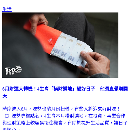
生活
6月財運大轉機！4生肖「橫財遍地」過好日子 他憑直覺賺翻
天
時序進入6月，運勢也隨月份扭轉，有些人將迎來好財運！
《》運勢專欄點名，4生肖本月橫財遍地，在投資、事業合作
與理財策略上較容易接住機會，有助於提升生活品質，讓日子
更順心。