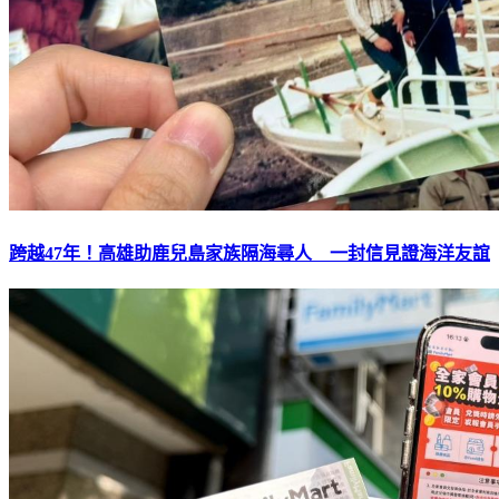
跨越47年！高雄助鹿兒島家族隔海尋人 一封信見證海洋友誼