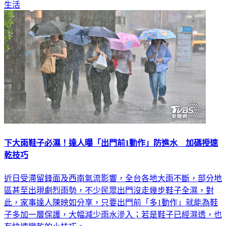
生活
下大雨鞋子必濕！達人曝「出門前1動作」防進水 加碼授速
乾技巧
近日受滯留鋒面及西南氣流影響，全台各地大雨不斷，部分地
區甚至出現劇烈雨勢，不少民眾出門沒走幾步鞋子全濕，對
此，家事達人陳映如分享，只要出門前「多1動作」就能為鞋
子多加一層保護，大幅減少雨水滲入；若是鞋子已經濕透，也