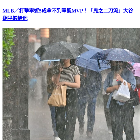
MLB／打擊率近5成拿不到單週MVP！「鬼之二刀流」大谷
翔平輸給他