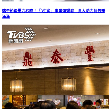
端午節後壓力秒降！「3生肖」事業運爆發 貴人助力荷包賺
滿滿