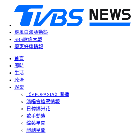
颱風白海豚動態
SBS歌謠大戰
優惠好康情報
首頁
即時
生活
政治
娛樂
《VPOPASIA》開播
演唱會搶票情報
日韓爆米花
歌手動態
綜藝星聞
戲劇星聞