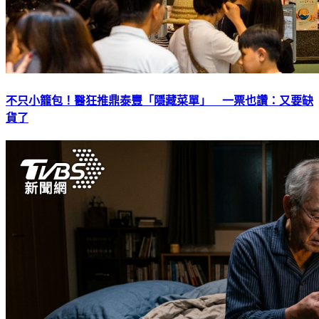
不只小籠包！醫狂推鼎泰豐「隱藏菜單」 一票也讚：又要缺
貨了