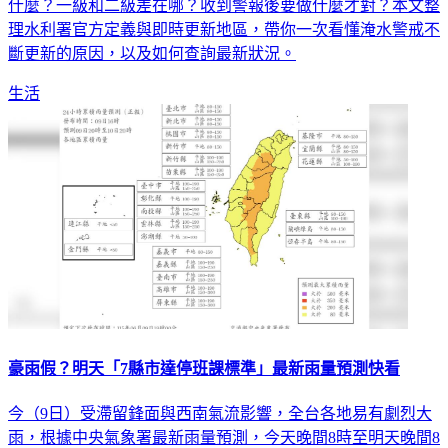
什麼？一級和二級差在哪？收到警報後要做什麼才對？本文整
理水利署官方定義與即時更新地區，帶你一次看懂淹水警戒不
斷更新的原因，以及如何查詢最新狀況。
生活
豪雨假？明天「7縣市達停班課標準」最新雨量預測快看
今（9日）受滯留鋒面與西南氣流影響，全台各地易有劇烈大
雨，根據中央氣象署最新雨量預測，今天晚間8時至明天晚間8