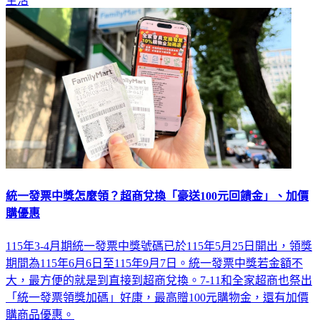
生活
統一發票中獎怎麼領？超商兌換「豪送100元回饋金」、加價
購優惠
115年3-4月期統一發票中獎號碼已於115年5月25日開出，領獎
期間為115年6月6日至115年9月7日。統一發票中獎若金額不
大，最方便的就是到直接到超商兌換。7-11和全家超商也祭出
「統一發票領獎加碼」好康，最高贈100元購物金，還有加價
購商品優惠。