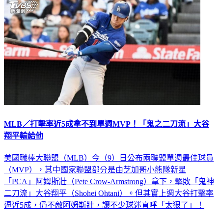
MLB／打擊率近5成拿不到單週MVP！「鬼之二刀流」大谷
翔平輸給他
美國職棒大聯盟（MLB）今（9）日公布兩聯盟單週最佳球員
（MVP），其中國家聯盟部分是由芝加哥小熊隊新星
「PCA」阿姆斯壯（Pete Crow-Armstrong）拿下，擊敗「鬼神
二刀流」大谷翔平（Shohei Ohtani）。但其實上週大谷打擊率
逼近5成，仍不敵阿姆斯壯，讓不少球迷直呼「太狠了」！