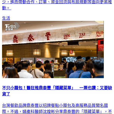
少，進而帶動合作、訂單、資金回流與布局規劃等面向更易推
動。
生活
不只小籠包！醫狂推鼎泰豐「隱藏菜單」 一票也讚：又要缺
貨了
台灣餐飲品牌鼎泰豐以招牌餐點小籠包及高服務品質聞名國
際。不過，婦產科醫師沈煌彬分享鼎泰豐的「隱藏菜單」，不