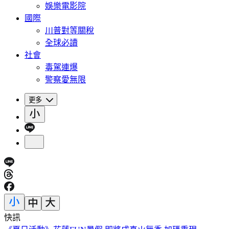
娛樂電影院
國際
川普對等關稅
全球必讀
社會
毒駕連爆
警察愛無限
更多
快訊