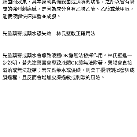
細菌的效果，其本身就具備殺菌或消毒的功能，之所以會有瞬
間的強烈刺痛感，是因為成分含有乙酸乙酯、乙醇或苯甲醇，
能使液體快速揮發並成膜。
先塗藥膏或藥水恐失效　林氏璧教正確用法
先塗藥膏或藥水會導致液體OK繃無法發揮作用。林氏璧進一
步說明，​若先塗藥膏會導致液體OK繃無法附著，薄膜會直接
滑落或無法凝結；​若先點藥水或優碘，則會干擾溶劑揮發與成
膜過程，且反而會增加皮膚過敏或刺激的風險。