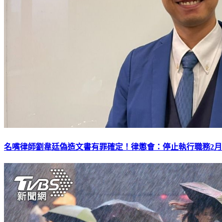
名嘴律師劉韋廷偽造文書有罪確定！律懲會：停止執行職務2月