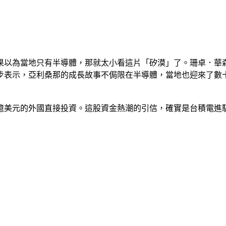
果以為當地只有半導體，那就太小看這片「矽漠」了。珊卓．華
步表示，亞利桑那的成長故事不侷限在半導體，當地也迎來了數
950億美元的外國直接投資。這股資金熱潮的引信，確實是台積電