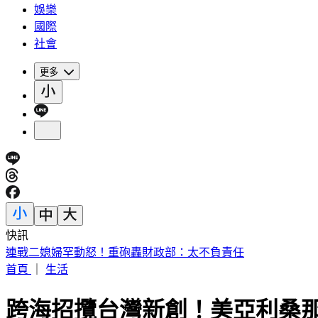
娛樂
國際
社會
更多
快訊
連戰二媳婦罕動怒！重砲轟財政部：太不負責任
首頁
｜
生活
跨海招攬台灣新創！美亞利桑