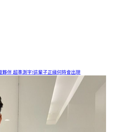
靈夥伴
超準測字!這輩子正緣何時會出現