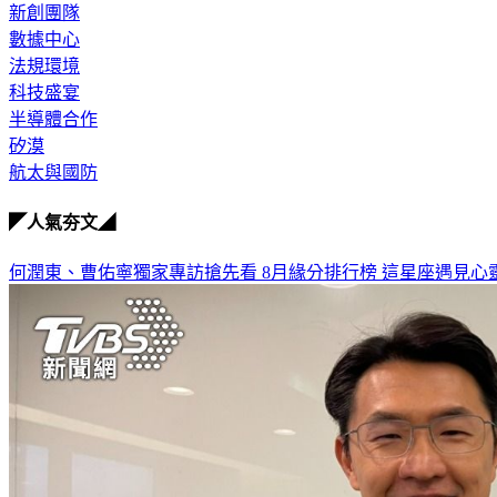
新創團隊
數據中心
法規環境
科技盛宴
半導體合作
矽漠
航太與國防
◤人氣夯文◢
何潤東、曹佑寧獨家專訪搶先看
8月緣分排行榜 這星座遇見心