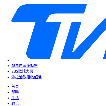
颱風白海豚動態
SBS歌謠大戰
沙拉油致癌物超標
首頁
即時
生活
政治