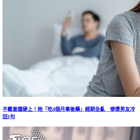
不戴套還硬上！她「吃4個月事後藥」經期全亂 慘遭男友冷
回1句