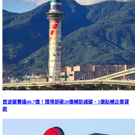
首波碳費達49.7億！環境部砸20億補助減碳、5億貼補企業貸
款