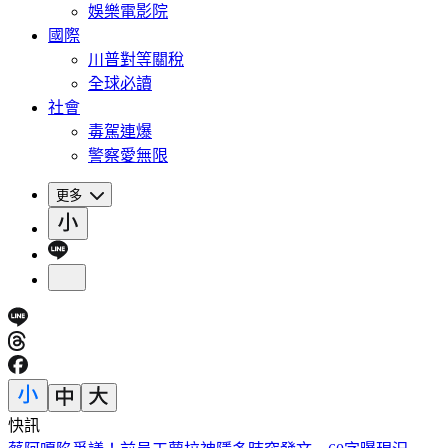
娛樂電影院
國際
川普對等關稅
全球必讀
社會
毒駕連爆
警察愛無限
更多
快訊