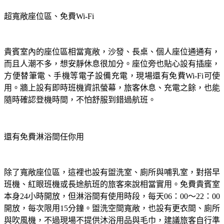
超寬敞座位區、免費Wi-Fi
貴賓室內的座位區相當寬敞，沙發、長桌、個人座位通通有，
而且人潮不多，想安靜休息很加分。座位旁也貼心設有插座，
方便替筆電、手機等電子設備充電，現場還有免費Wi-Fi可使
用。牆上設有即時班機資訊螢幕，旅客休息、充電之餘，也能
隨時確認登機時間，不怕舒服到錯過航班。
還有免費淋浴間任你用
除了寬敞座位區，這裡也設有盥洗室、廁所與哺乳室，對搭早
班機、紅眼班機或長途航班的旅客來說相當實用。免費貴賓室
本身24小時開放，但淋浴間有使用時段，每天06：00～22：00
開放，每次限用15分鐘。盥洗空間寬敞，也設有更衣間、廁所