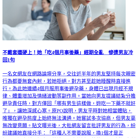
不戴套還硬上！她「吃4個月事後藥」經期全亂 慘遭男友冷
回1句
一名女網友在網路論壇分享，交往近半年的男友堅持每次親密
行為都要無套內射，若她拒絕，對方甚至趁她睡醒時直接進
行。為此她連續4個月服用事後避孕藥，身體已出現月經不規
律、體重增加及情緒波動等副作用。當她向男友提議結紮分擔
避孕責任時，對方僅回「哪有男生這樣做，妳吃一下藥不就好
了」，讓她深感心寒。原PO說明，男友平時對她相當體貼，
唯獨在避孕態度上始終無法溝通。她嘗試多次協商，但男友毫
無改變意願。貼文曝光後，大批網友留言批評男友的行為，紛