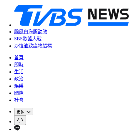
颱風白海豚動態
SBS歌謠大戰
沙拉油致癌物超標
首頁
即時
生活
政治
娛樂
國際
社會
更多