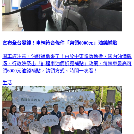
宣布全台發錢！車輛符合條件「爽領6000元」油錢補貼
開車族注意，油錢補助來了！由於中東情勢動盪，國內油價飆
漲，行政院祭出「計程車油價折讓補貼」政策，每輛車最高可
領6000元油錢補貼，請領方式、時間一次看！
生活