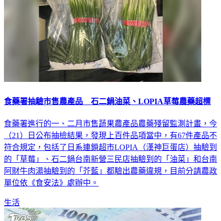
食藥署抽驗市售農產品 石二鍋油菜、LOPIA草莓農藥超標
食藥署進行的一、二月市售蔬果農產品農藥殘留監測計畫，今
（21）日公布抽檢結果，發現上百件品項當中，有67件產品不
符合規定，包括了日系連鎖超市LOPIA（漢神巨蛋店）抽驗到
的「草莓」、石二鍋台南新營三民店抽驗到的「油菜」和台南
阿財牛肉湯抽驗到的「芥藍」都驗出農藥違規，目前分請農政
單位依《食安法》處辦中。
生活