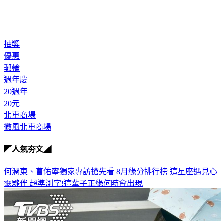
抽獎
優惠
郵輪
週年慶
20週年
20元
北車商場
微風北車商場
◤人氣夯文◢
何潤東、曹佑寧獨家專訪搶先看
8月緣分排行榜 這星座遇見心
靈夥伴
超準測字!這輩子正緣何時會出現