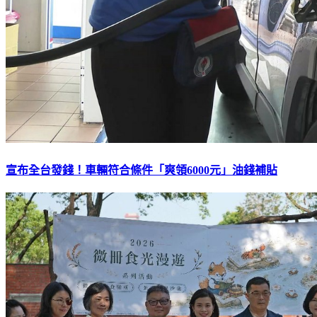
宣布全台發錢！車輛符合條件「爽領6000元」油錢補貼