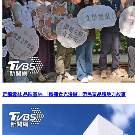
走讀雲林 品味雲林!「微冊食光漫遊」帶民眾品讀地方故事