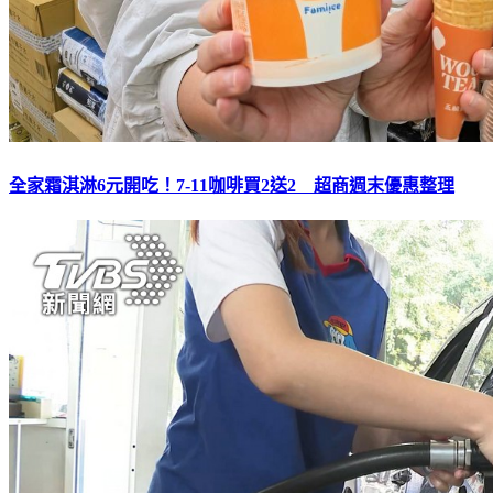
全家霜淇淋6元開吃！7-11咖啡買2送2 超商週末優惠整理