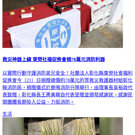
救災神器上線 東熒社福促進會捐78萬元消防利器
以實際行動守護消防弟兄安全！社團法人彰化縣東熒社會福利
促進會今（21）日捐贈總價約78萬元的等救災救護器材給彰化
縣消防局，捐贈儀式於鹿鳴消防分隊舉行，由理事長吳裕政代
表致贈，彰化縣長王惠美親自代表受贈並頒發感謝狀，感謝民
間團體長期投入公益、力挺消防。
生活