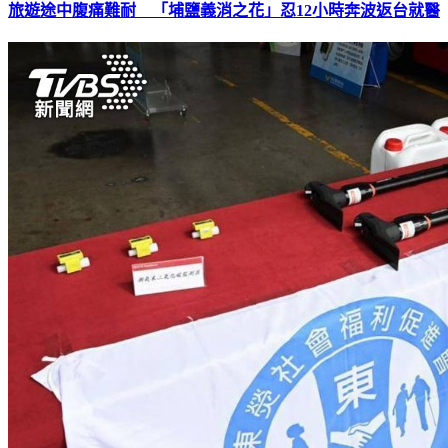
旅遊途中腹痛難耐 「埔鹽義消之花」忍12小時奔波返台就醫