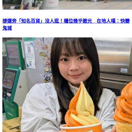
捷運旁「知名百貨」沒人逛！櫃位幾乎撤光 在地人嘆：快變
鬼城