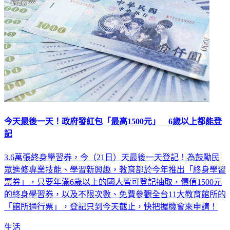
今天最後一天！政府發紅包「最高1500元」 6歲以上都能登
記
3.6萬張終身學習券，今（21日）天最後一天登記！為鼓勵民
眾進修專業技能、學習新興趣，教育部於今年推出「終身學習
票券」，只要年滿6歲以上的國人皆可登記抽取，價值1500元
的終身學習券，以及不限次數、免費參觀全台11大教育館所的
「館所通行票」，登記只到今天截止，快把握機會來申請！
生活