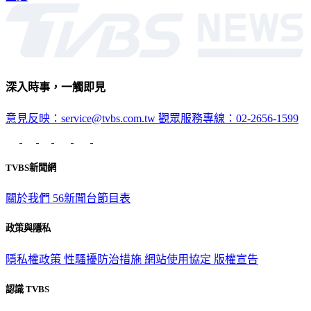
深入時事，一觸即見
意見反映：service@tvbs.com.tw
觀眾服務專線：02-2656-1599
TVBS新聞網
關於我們
56新聞台節目表
政策與隱私
隱私權政策
性騷擾防治措施
網站使用協定
版權宣告
認識 TVBS