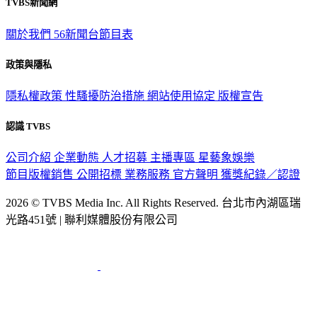
TVBS新聞網
關於我們
56新聞台節目表
政策與隱私
隱私權政策
性騷擾防治措施
網站使用協定
版權宣告
認識 TVBS
公司介紹
企業動態
人才招募
主播專區
星藝象娛樂
節目版權銷售
公開招標
業務服務
官方聲明
獲獎紀錄／認證
2026 © TVBS Media Inc. All Rights Reserved. 台北市內湖區瑞
光路451號 | 聯利媒體股份有限公司