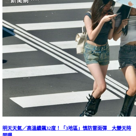
明天天氣／高溫續飆32度！「3地區」慎防雷雨彈 大變天時
間曝