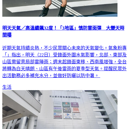
明天天氣／高溫續飆32度！「3地區」慎防雷雨彈 大變天時
間曝
近期天氣持續炎熱，不少民眾關心未來的天氣變化。氣象粉專
「」指出，明天（22日）受鋒面外圍水氣影響，北部、東部及
山區需留意局部雷陣雨；週末起鋒面東移、西南風增強，全台
將轉為白天晴朗、山區有午後雷雨的夏季型天氣。提醒民眾外
出活動務必多補充水分，並做好防曬以防中暑。
生活