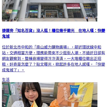
捷運旁「知名百貨」沒人逛！櫃位幾乎撤光 在地人嘆：快變
鬼城
位於新北市中和的「南山威力購物廣場」，鄰近環狀線中和
站，交通相當方便，理應能帶來不少逛街人潮，不過近日卻有
網友觀察到，整棟商場變得冷冷清清，一大堆櫃位撤出正招
租，好奇是怎麼了？貼文曝光，掀起許多在地人感嘆，「快變
成鬼城了」。
生活