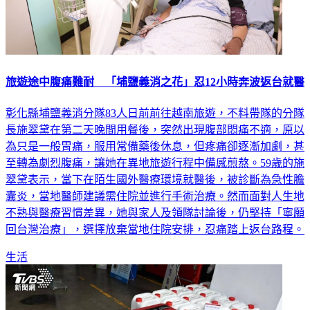
旅遊途中腹痛難耐 「埔鹽義消之花」忍12小時奔波返台就醫
彰化縣埔鹽義消分隊83人日前前往越南旅遊，不料帶隊的分隊
長施翠黛在第二天晚間用餐後，突然出現腹部悶痛不適，原以
為只是一般胃痛，服用常備藥後休息，但疼痛卻逐漸加劇，甚
至轉為劇烈腹痛，讓她在異地旅遊行程中備感煎熬。59歲的施
翠黛表示，當下在陌生國外醫療環境就醫後，被診斷為急性膽
囊炎，當地醫師建議需住院並進行手術治療。然而面對人生地
不熟與醫療習慣差異，她與家人及領隊討論後，仍堅持「寧願
回台灣治療」，選擇放棄當地住院安排，忍痛踏上返台路程。
生活