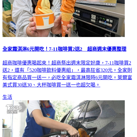
全家霜淇淋6元開吃！7-11咖啡買2送2 超商週末優惠整理
超商咖啡優惠喝起來！超商祭出週末限定好康，7-11咖啡買2
送2，還有「520咖啡飲料優惠組」，最高狂省320元。全家則
有指定商品買一送一，必吃全家霜淇淋限時6元開吃。萊爾富
美式買30送30、大杯咖啡買一送一也超欠喝。
生活