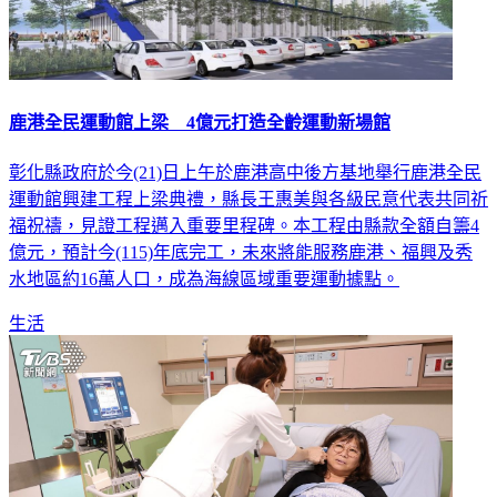
鹿港全民運動館上梁 4億元打造全齡運動新場館
彰化縣政府於今(21)日上午於鹿港高中後方基地舉行鹿港全民
運動館興建工程上梁典禮，縣長王惠美與各級民意代表共同祈
福祝禱，見證工程邁入重要里程碑。本工程由縣款全額自籌4
億元，預計今(115)年底完工，未來將能服務鹿港、福興及秀
水地區約16萬人口，成為海線區域重要運動據點。
生活