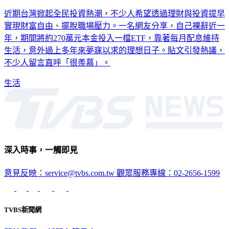
近期台灣掀起全民投資熱潮，不少人希望透過理財與投資提早
實現財富自由、擺脫職場壓力。一名網友分享，自己裸辭近一
年，期間將約270萬元本金投入一檔ETF，靠著每月配息維持
生活，意外過上多年來夢寐以求的理想日子。貼文引發熱議，
不少人留言直呼「很羨慕」。
生活
深入時事，一觸即見
意見反映：service@tvbs.com.tw
觀眾服務專線：02-2656-1599
TVBS新聞網