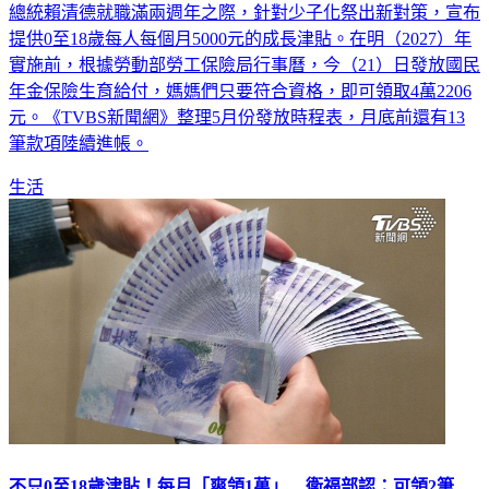
總統賴清德就職滿兩週年之際，針對少子化祭出新對策，宣布
提供0至18歲每人每個月5000元的成長津貼。在明（2027）年
實施前，根據勞動部勞工保險局行事曆，今（21）日發放國民
年金保險生育給付，媽媽們只要符合資格，即可領取4萬2206
元。《TVBS新聞網》整理5月份發放時程表，月底前還有13
筆款項陸續進帳。
生活
不只0至18歲津貼！每月「爽領1萬」 衛福部認：可領2筆