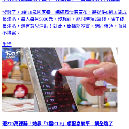
發錢了，0到18歲國家養！總統賴清德宣布，將提供0到18歲成
長津貼，每人每月5000元。沒想到，能同時領2筆錢，除了成
長津貼，還有育兒津貼！對此，衛福部證實，能同時領，而且
不排富。
生活
砸270萬裸辭！她靠「1檔ETF」領配息躺平 網全跪了