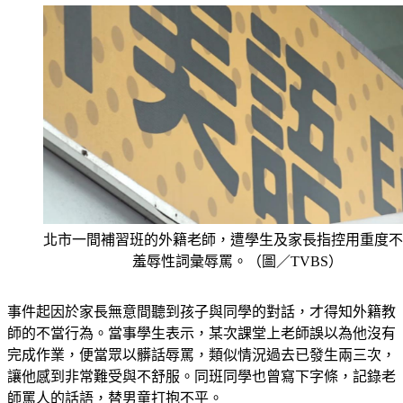
北市一間補習班的外籍老師，遭學生及家長指控用重度不
羞辱性詞彙辱罵。（圖／TVBS）
事件起因於家長無意間聽到孩子與同學的對話，才得知外籍教
師的不當行為。當事學生表示，某次課堂上老師誤以為他沒有
完成作業，便當眾以髒話辱罵，類似情況過去已發生兩三次，
讓他感到非常難受與不舒服。同班同學也曾寫下字條，記錄老
師罵人的話語，替男童打抱不平。