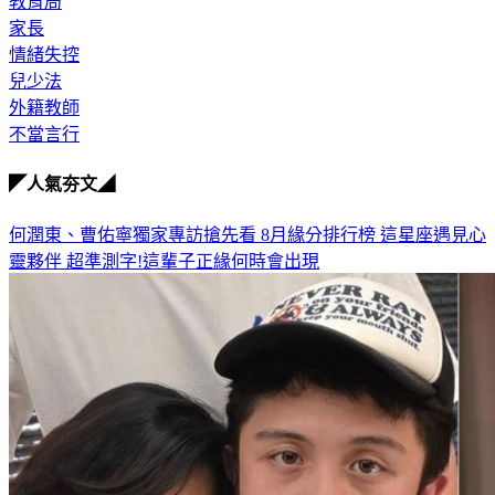
教育局
家長
情緒失控
兒少法
外籍教師
不當言行
◤人氣夯文◢
何潤東、曹佑寧獨家專訪搶先看
8月緣分排行榜 這星座遇見心
靈夥伴
超準測字!這輩子正緣何時會出現