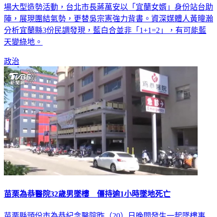
場大型造勢活動，台北市長蔣萬安以「宜蘭女婿」身份站台助
陣，展現團結氣勢，更替吳宗憲強力背書。資深媒體人黃暐瀚
分析宜蘭縣3份民調發現，藍白合並非「1+1=2」，有可能藍
天變綠地。
政治
苗栗為恭醫院32歲男墜樓 僵持逾1小時墜地死亡
苗栗縣頭份市為恭紀念醫院昨（20）日晚間發生一起墜樓事