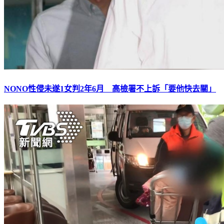
NONO性侵未遂1女判2年6月 高檢署不上訴「要他快去關」