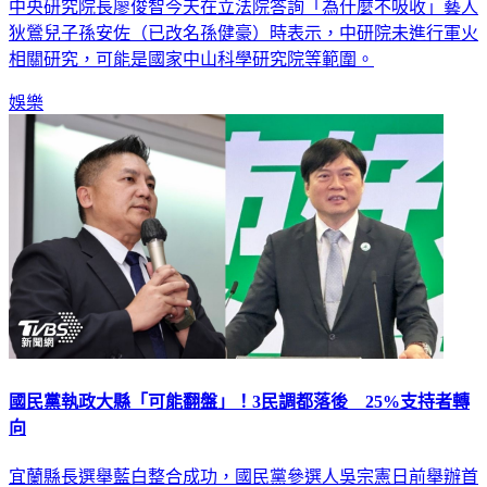
中央研究院長廖俊智今天在立法院答詢「為什麼不吸收」藝人
狄鶯兒子孫安佐（已改名孫健豪）時表示，中研院未進行軍火
相關研究，可能是國家中山科學研究院等範圍。
娛樂
國民黨執政大縣「可能翻盤」！3民調都落後 25%支持者轉
向
宜蘭縣長選舉藍白整合成功，國民黨參選人吳宗憲日前舉辦首