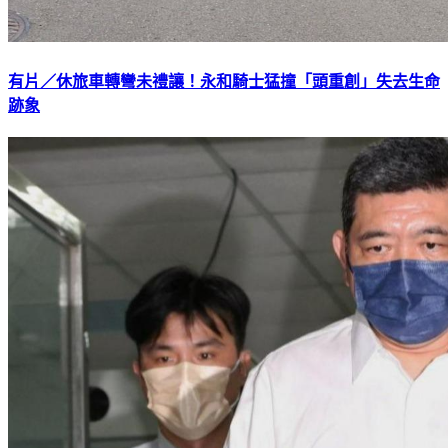
有片／休旅車轉彎未禮讓！永和騎士猛撞「頭重創」失去生命
跡象