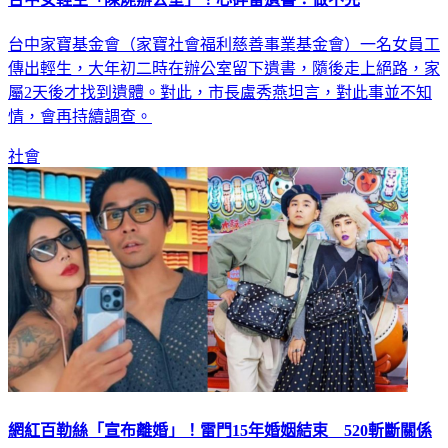
台中家寶基金會（家寶社會福利慈善事業基金會）一名女員工
傳出輕生，大年初二時在辦公室留下遺書，隨後走上絕路，家
屬2天後才找到遺體。對此，市長盧秀燕坦言，對此事並不知
情，會再持續調查。
社會
網紅百勒絲「宣布離婚」！雷門15年婚姻結束 520斬斷關係