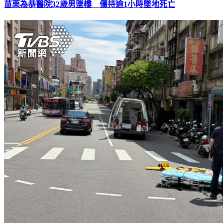
苗栗為恭醫院32歲男墜樓 僵持逾1小時墜地死亡