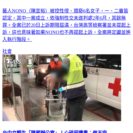
藝人NONO（陳宣裕）被控性侵、猥褻6名女子，一、二審皆
認定，其中一案成立，依強制性交未遂判處2年6月，其餘無
罪。全案已於20日上訴期限屆滿，台灣高等檢察署並未提起上
訴，這也意味著如果NONO也不再提起上訴，全案將定讞並進
入執行階段。
社會
台中女輕生「陳屍辦公室」！心碎留遺書：做不完