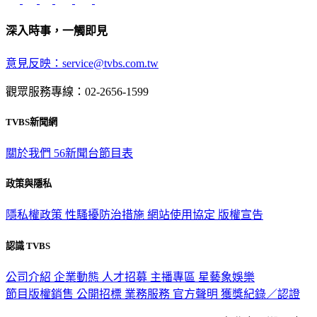
深入時事，一觸即見
意見反映：service@tvbs.com.tw
觀眾服務專線：02-2656-1599
TVBS新聞網
關於我們
56新聞台節目表
政策與隱私
隱私權政策
性騷擾防治措施
網站使用協定
版權宣告
認識 TVBS
公司介紹
企業動態
人才招募
主播專區
星藝象娛樂
節目版權銷售
公開招標
業務服務
官方聲明
獲獎紀錄／認證