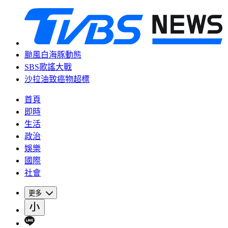
颱風白海豚動態
SBS歌謠大戰
沙拉油致癌物超標
首頁
即時
生活
政治
娛樂
國際
社會
更多