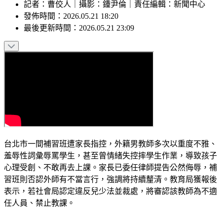
記者
：
曹佼人
｜
攝影
：
鍾尹倫
｜
責任編輯
：
新聞中心
發佈時間：
2026.05.21 18:20
最後更新時間：
2026.05.21 23:09
台北市一間補習班遭家長指控，外籍男教師多次以重度不雅、
羞辱性詞彙辱罵學生，甚至曾情緒失控摔學生作業，導致孩子
心理受創、不敢再去上課。家長已委任律師提告公然侮辱，補
習班則否認外師有不當言行，強調將持續釐清。教育局獲報後
表示，若社會局認定違反兒少法並裁處，將審認該教師為不適
任人員、禁止教課。