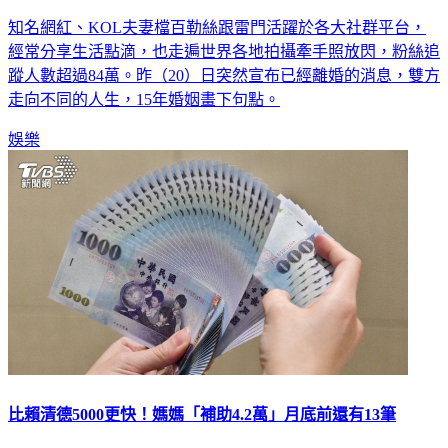
知名網紅、KOL夫妻檔百勒絲跟雷門活躍於各大社群平台，
經常分享生活點滴，也走遍世界各地拍攝牽手照放閃，粉絲追
蹤人數超過84萬。昨（20）日突然宣布已經離婚的消息，雙方
走向不同的人生，15年婚姻畫下句點。
娛樂
比賴清德5000更快！媽媽「補助4.2萬」月底前還有13筆