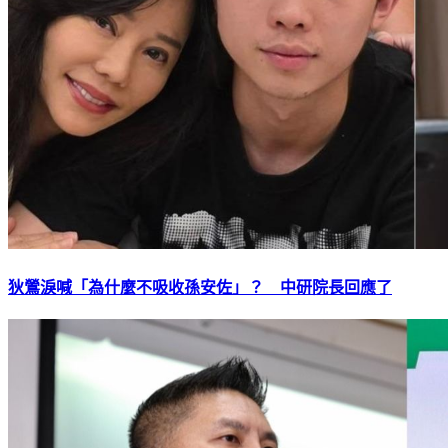
狄鶯淚喊「為什麼不吸收孫安佐」？ 中研院長回應了