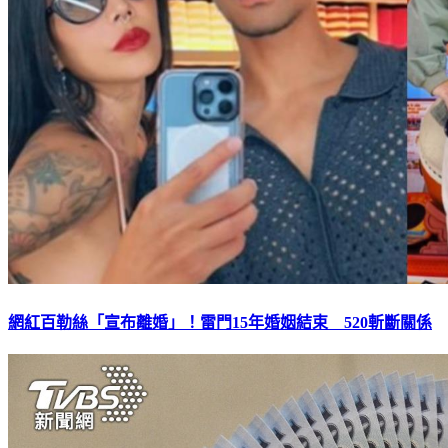
網紅百勒絲「宣布離婚」！雷門15年婚姻結束 520斬斷關係