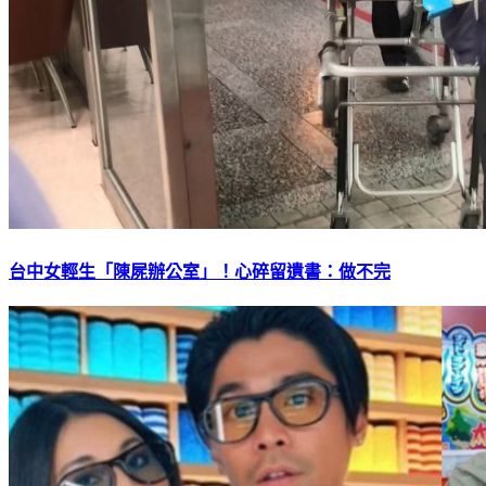
台中女輕生「陳屍辦公室」！心碎留遺書：做不完