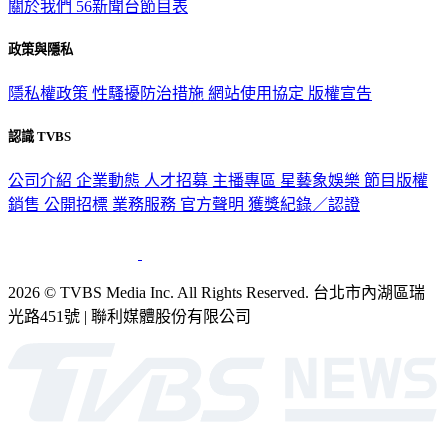
關於我們
56新聞台節目表
政策與隱私
隱私權政策
性騷擾防治措施
網站使用協定
版權宣告
認識 TVBS
公司介紹
企業動態
人才招募
主播專區
星藝象娛樂
節目版權
銷售
公開招標
業務服務
官方聲明
獲獎紀錄／認證
2026 © TVBS Media Inc. All Rights Reserved. 台北市內湖區瑞
光路451號 | 聯利媒體股份有限公司