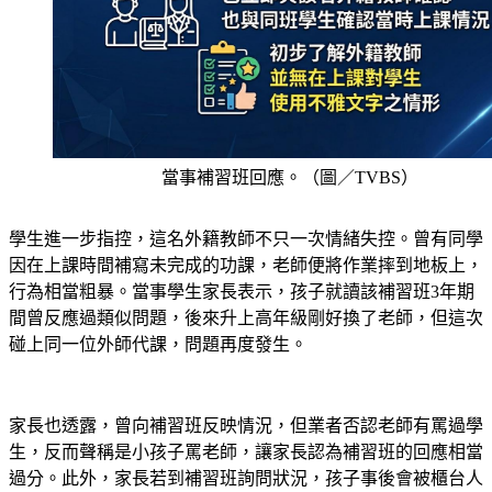
當事補習班回應。（圖／TVBS）
學生進一步指控，這名外籍教師不只一次情緒失控。曾有同學
因在上課時間補寫未完成的功課，老師便將作業摔到地板上，
行為相當粗暴。當事學生家長表示，孩子就讀該補習班3年期
間曾反應過類似問題，後來升上高年級剛好換了老師，但這次
碰上同一位外師代課，問題再度發生。
家長也透露，曾向補習班反映情況，但業者否認老師有罵過學
生，反而聲稱是小孩子罵老師，讓家長認為補習班的回應相當
過分。此外，家長若到補習班詢問狀況，孩子事後會被櫃台人