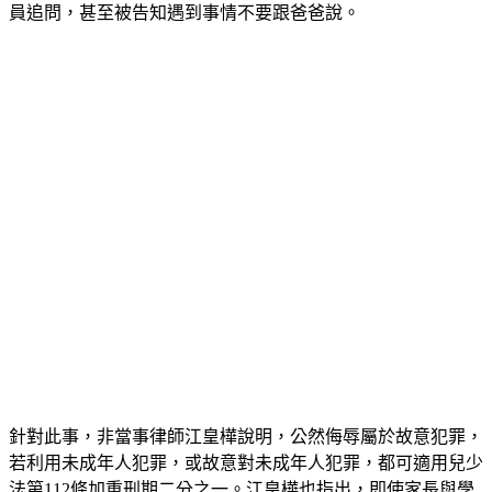
員追問，甚至被告知遇到事情不要跟爸爸說。
針對此事，非當事律師江皇樺說明，公然侮辱屬於故意犯罪，
若利用未成年人犯罪，或故意對未成年人犯罪，都可適用兒少
法第112條加重刑期二分之一。江皇樺也指出，即使家長與學