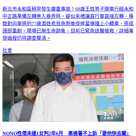
新北市永和區稍早發生嚴重事故！68歲王姓男子開車行經永和
中正路準備左轉進入巷弄時，疑似未禮讓直行車直接左轉，導
致對向車道的77歲湯姓老翁急煞後慘摔當場撞上小轎車，造成
頭部重創，現場已無生命跡象，目前已緊急送醫搶救，詳細事
發過程仍待調查釐清。
社會
NONO性侵未遂1女判2年6月 高檢署不上訴「要他快去關」