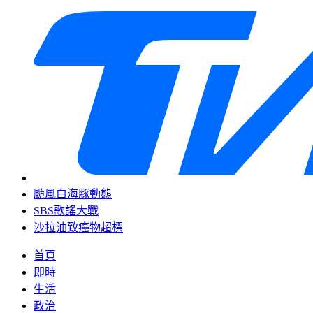
颱風白海豚動態
SBS歌謠大戰
沙拉油致癌物超標
首頁
即時
生活
政治