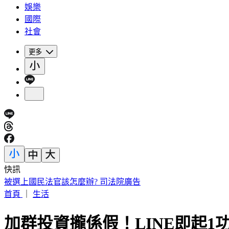
娛樂
國際
社會
更多
快訊
被選上國民法官該怎麼辦? 司法院廣告
首頁
｜
生活
加群投資攏係假！LINE即起