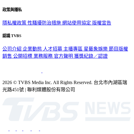
政策與隱私
隱私權政策
性騷擾防治措施
網站使用協定
版權宣告
認識 TVBS
公司介紹
企業動態
人才招募
主播專區
星藝象娛樂
節目版權
銷售
公開招標
業務服務
官方聲明
獲獎紀錄／認證
2026 © TVBS Media Inc. All Rights Reserved. 台北市內湖區瑞
光路451號 | 聯利媒體股份有限公司