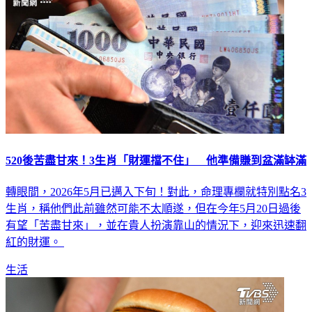
520後苦盡甘來！3生肖「財運擋不住」 他準備賺到盆滿缽滿
轉眼間，2026年5月已邁入下旬！對此，命理專欄就特別點名3
生肖，稱他們此前雖然可能不太順遂，但在今年5月20日過後
有望「苦盡甘來」，並在貴人扮演靠山的情況下，迎來迅速翻
紅的財運。
生活