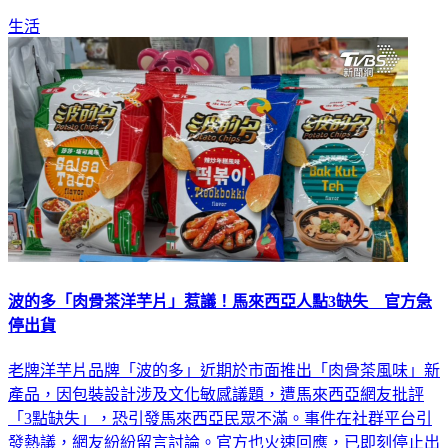
生活
波的多「肉骨茶洋芋片」惹議！馬來西亞人點3缺失 官方急
停出貨
老牌洋芋片品牌「波的多」近期於市面推出「肉骨茶風味」新
產品，因包裝設計涉及文化敏感議題，遭馬來西亞網友批評
「3點缺失」，恐引發馬來西亞民眾不滿。事件在社群平台引
發熱議，網友紛紛留言討論。官方也火速回應，已即刻停止出