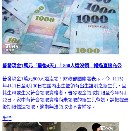
普發現金1萬元「最後4天」！800人還沒領 錯過直接充公
普發現金1萬元800人還沒領！財政部國庫署表示，今（115）
年4月1日至4月30日在國內出生並領有出生證明之新生兒，且
其生母或生父符合領取資格者，普發現金領取期限至今年5月
22日，家中有符合領取資格尚未領取的新生兒爸媽，請把握最
後期限儘速領取，逾期無法領取也不會補發。
生活