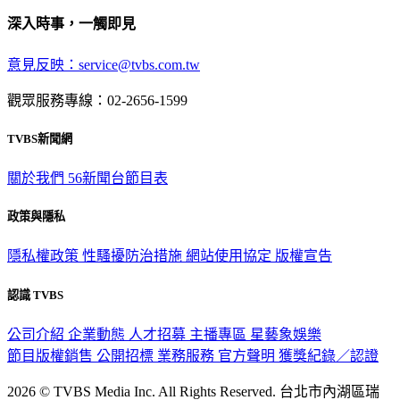
深入時事，一觸即見
意見反映：service@tvbs.com.tw
觀眾服務專線：02-2656-1599
TVBS新聞網
關於我們
56新聞台節目表
政策與隱私
隱私權政策
性騷擾防治措施
網站使用協定
版權宣告
認識 TVBS
公司介紹
企業動態
人才招募
主播專區
星藝象娛樂
節目版權銷售
公開招標
業務服務
官方聲明
獲獎紀錄／認證
2026 © TVBS Media Inc. All Rights Reserved. 台北市內湖區瑞