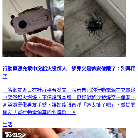
行動電源充電中突起火燙傷人 網見又是這家傻眼了：別再用
了
一名網友近日在社群平台發文，表示自己的行動電源在充電途
中突然起火燃燒，不僅燒毀本體，更疑似將沙發燒穿一個洞，
甚至還燙傷男友手臂，讓她傻眼直呼「這太扯了吧」，並提醒
網友「買行動電源真的要慎選」。
生活