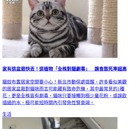
家有這盆栽快丟！這植物「全株對貓劇毒」 誤食致死率超高
貓奴布置居家空間要小心！新北市動保處提醒，許多看似美觀
的居家盆栽對貓咪而言可能藏有致命危機，其中最常見的1種
花，更是全株皆有劇毒，貓咪只要接觸到極少量花粉，或誤飲
插過的水，極可能短時間內引發急性腎衰竭。
生活