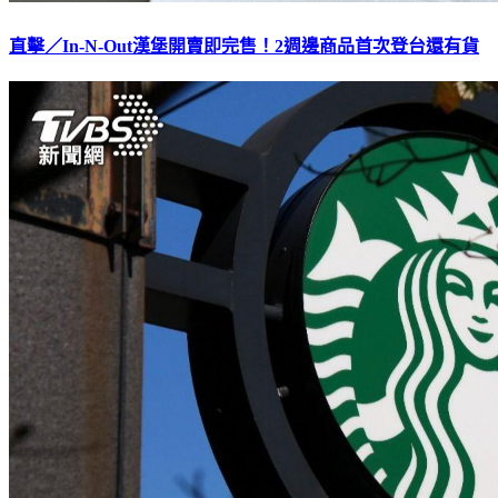
直擊／In-N-Out漢堡開賣即完售！2週邊商品首次登台還有貨