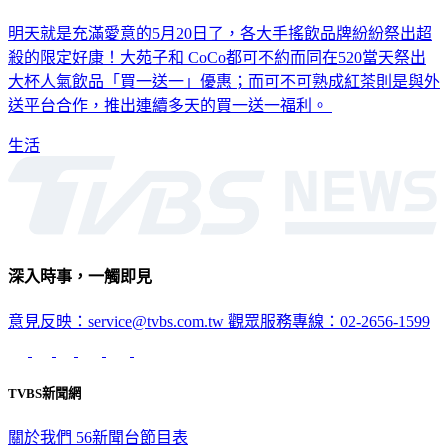
明天就是充滿愛意的5月20日了，各大手搖飲品牌紛紛祭出超
殺的限定好康！大苑子和 CoCo都可不約而同在520當天祭出
大杯人氣飲品「買一送一」優惠；而可不可熟成紅茶則是與外
送平台合作，推出連續多天的買一送一福利。
生活
深入時事，一觸即見
意見反映：service@tvbs.com.tw
觀眾服務專線：02-2656-1599
TVBS新聞網
關於我們
56新聞台節目表