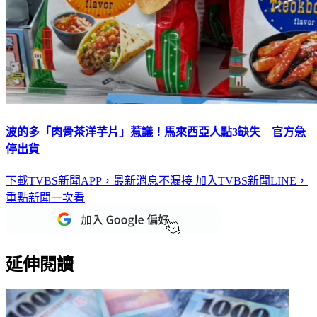
波的多「肉骨茶洋芋片」惹議！馬來西亞人點3缺失 官方急
停出貨
下載TVBS新聞APP，最新消息不漏接
加入TVBS新聞LINE，
重點新聞一次看
延伸閱讀