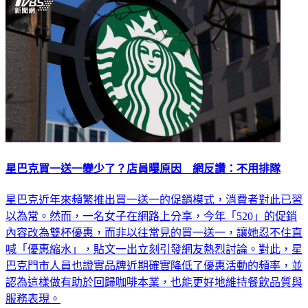
星巴克買一送一變少了？店員曝原因 網反讚：不用排隊
星巴克近年來頻繁推出買一送一的促銷模式，消費者對此已習
以為常。然而，一名女子在網路上分享，今年「520」的促銷
內容改為雙杯優惠，而非以往常見的買一送一，讓她忍不住直
喊「優惠縮水」，貼文一出立刻引發網友熱烈討論。對此，星
巴克門市人員也證實品牌近期確實降低了優惠活動的頻率，並
認為這樣做有助於回歸咖啡本業，也能更好地維持餐飲品質與
服務表現。