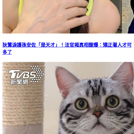
狄鶯淚護孫安佐「是天才」！法官揭真相酸爆：矯正署人才可
多了