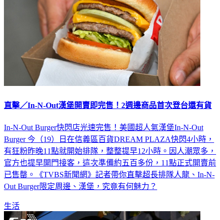
直擊／In-N-Out漢堡開賣即完售！2週邊商品首次登台還有貨
In-N-Out Burger快閃店光速完售！美國超人氣漢堡In-N-Out
Burger 今（19）日在信義區百貨DREAM PLAZA快閃4小時，
有狂粉昨晚11點就開始排隊，整整提早12小時。因人潮眾多，
官方也提早開門接客，這次準備約五百多份，11點正式開賣前
已售罄。《TVBS新聞網》記者帶你直擊超長排隊人龍、In-N-
Out Burger限定周邊、漢堡，究竟有何魅力？
生活