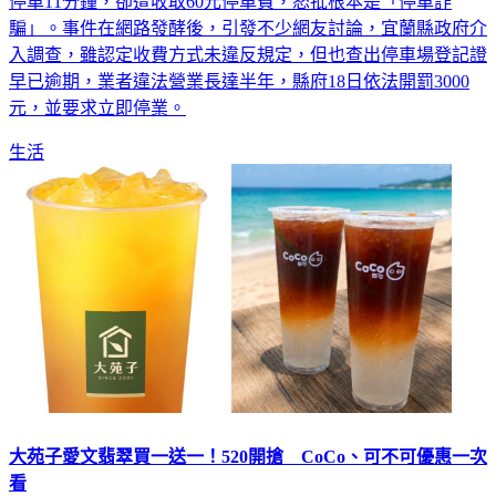
停車11分鐘，卻遭收取60元停車費，怒批根本是「停車詐
騙」。事件在網路發酵後，引發不少網友討論，宜蘭縣政府介
入調查，雖認定收費方式未違反規定，但也查出停車場登記證
早已逾期，業者違法營業長達半年，縣府18日依法開罰3000
元，並要求立即停業。
生活
大苑子愛文翡翠買一送一！520開搶 CoCo、可不可優惠一次
看