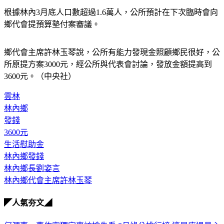
根據林內3月底人口數超過1.6萬人，公所預計在下次臨時會向
鄉代會提預算墊付案審議。
鄉代會主席許林玉琴說，公所有能力發現金照顧鄉民很好，公
所原提方案3000元，經公所與代表會討論，發放金額提高到
3600元。（中央社）
雲林
林內鄉
發錢
3600元
生活慰助金
林內鄉發錢
林內鄉長劉姿言
林內鄉代會主席許林玉琴
◤人氣夯文◢