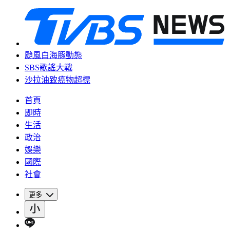
颱風白海豚動態
SBS歌謠大戰
沙拉油致癌物超標
首頁
即時
生活
政治
娛樂
國際
社會
更多