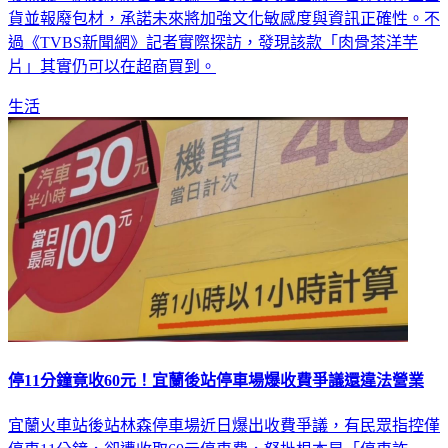
貨並報廢包材，承諾未來將加強文化敏感度與資訊正確性。不
過《TVBS新聞網》記者實際探訪，發現該款「肉骨茶洋芋
片」其實仍可以在超商買到。
生活
停11分鐘竟收60元！宜蘭後站停車場爆收費爭議還違法營業
宜蘭火車站後站林森停車場近日爆出收費爭議，有民眾指控僅