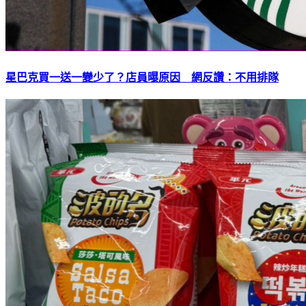
星巴克買一送一變少了？店員曝原因 網反讚：不用排隊