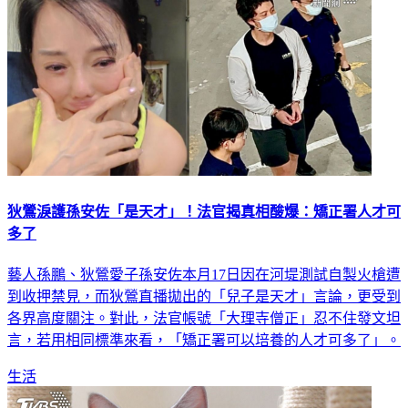
狄鶯淚護孫安佐「是天才」！法官揭真相酸爆：矯正署人才可
多了
藝人孫鵬、狄鶯愛子孫安佐本月17日因在河堤測試自製火槍遭
到收押禁見，而狄鶯直播拋出的「兒子是天才」言論，更受到
各界高度關注。對此，法官帳號「大理寺僧正」忍不住發文坦
言，若用相同標準來看，「矯正署可以培養的人才可多了」。
生活