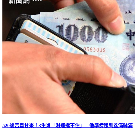
520後苦盡甘來！3生肖「財運擋不住」 他準備賺到盆滿缽滿