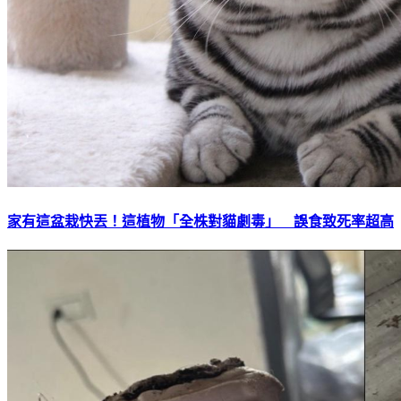
家有這盆栽快丟！這植物「全株對貓劇毒」 誤食致死率超高