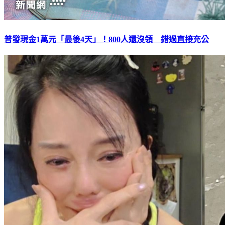
普發現金1萬元「最後4天」！800人還沒領 錯過直接充公