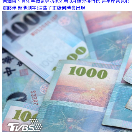
何潤東、曹佑寧獨家專訪搶先看
8月緣分排行榜 這星座遇見心
靈夥伴
超準測字!這輩子正緣何時會出現