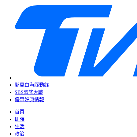
颱風白海豚動態
SBS歌謠大戰
優惠好康情報
首頁
即時
生活
政治