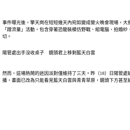
事件曝光後，擎天崗在短短幾天內宛如變成營火晚會現場，大批年
「蹭流量」活動，包含穿著恐龍裝模仿野戰、組電腦、拍婚紗
切。
陽管處出手沒收桌子　鏡頭君上移剩藍天白雲
然而，這場熱鬧的迷因派對僅維持了三天。昨（18）日陽管處
播，畫面已改為只能看見藍天白雲與青青草原，鏡頭下方甚至