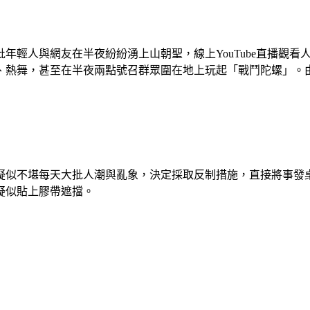
輕人與網友在半夜紛紛湧上山朝聖，線上YouTube直播觀看人
、熱舞，甚至在半夜兩點號召群眾圍在地上玩起「戰鬥陀螺」。由
疑似不堪每天大批人潮與亂象，決定採取反制措施，直接將事發桌子
疑似貼上膠帶遮擋。