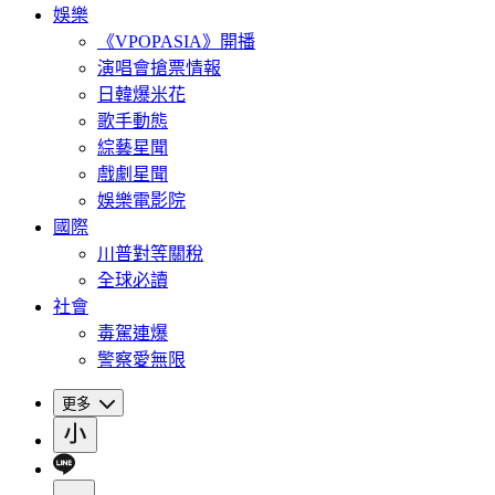
娛樂
《VPOPASIA》開播
演唱會搶票情報
日韓爆米花
歌手動態
綜藝星聞
戲劇星聞
娛樂電影院
國際
川普對等關稅
全球必讀
社會
毒駕連爆
警察愛無限
更多