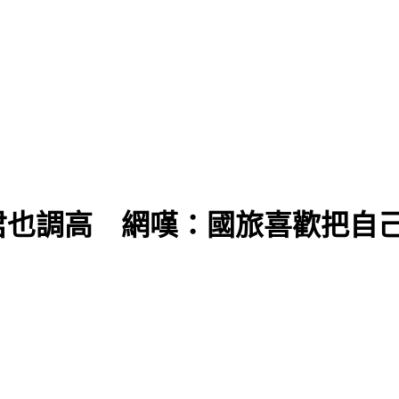
君也調高 網嘆：國旅喜歡把自