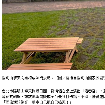
陽明山擎天崗桌椅成熱門景點。（圖／翻攝自陽明山國家公園管理處I
台北市陽明山擎天崗近日因一對情侶在桌上演出「活春宮」，意
等花式朝聖，讓該地瞬間變成全台最狂打卡點。不過，陽管處
「國旅活該倒光，根本自己把自己搞死！」