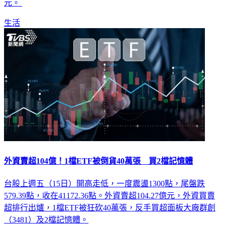
元。
生活
外資賣超104億！1檔ETF被倒貨40萬張 買2檔記憶體
台股上週五（15日）開高走低，一度震盪1300點，尾盤跌
579.39點，收在41172.36點。外資賣超104.27億元，外資買賣
超排行出爐，1檔ETF被狂砍40萬張，反手買超面板大廠群創
（3481）及2檔記憶體。