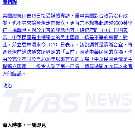
開錯誤
美國總統川普15日接受媒體專訪，重申美國對台政策沒有改
變，也不尋求讓台灣走向獨立，更直言不想為此跨越9500英里
打一場戰爭。對於川普的談話內容，總統府昨（16）日則表
示，中華民國是主權獨立的民主國家，這是不爭的事實。對
此，前立委林濁水今（17）日表示，該說詞算是清晰合宜，符
合台灣前途決議文所界定的「目前」國號中華民國的立場，也
由於完全不同於自2020年以來官方的立場「中華民國台灣是主
權獨立國家」，很令人喘了第一口氣，總算拋開2020年以來官
方的錯誤。
政治
深入時事，一觸即見