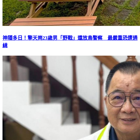
神隱多日！擎天崗23歲男「野戰」還放鳥警察 最嚴重恐遭通
緝