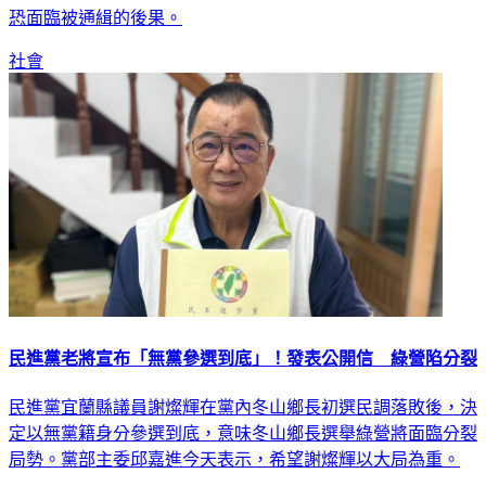
恐面臨被通緝的後果。
社會
民進黨老將宣布「無黨參選到底」！發表公開信 綠營陷分裂
民進黨宜蘭縣議員謝燦輝在黨內冬山鄉長初選民調落敗後，決
定以無黨籍身分參選到底，意味冬山鄉長選舉綠營將面臨分裂
局勢。黨部主委邱嘉進今天表示，希望謝燦輝以大局為重。