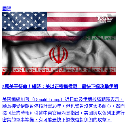
國際
5萬美軍待命！紐時：美以正密集備戰 最快下週攻擊伊朗
美國總統川普（Donald Trump）近日談及伊朗核議題時表示，
願意接受伊朗暫停核計畫20年，但也警告沒有太多耐心，然而
據《紐約時報》引述中東官員消息指出，美國與以色列正進行
密集的軍事準備，有可能最快下週恢復對伊朗的攻擊。