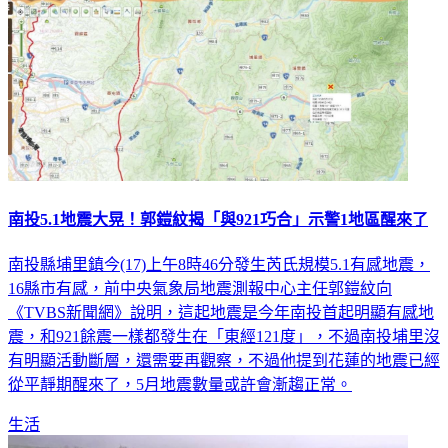
南投5.1地震大晃！郭鎧紋揭「與921巧合」示警1地區醒來了
南投縣埔里鎮今(17)上午8時46分發生芮氏規模5.1有感地震，
16縣市有感，前中央氣象局地震測報中心主任郭鎧紋向
《TVBS新聞網》說明，這起地震是今年南投首起明顯有感地
震，和921餘震一樣都發生在「東經121度」，不過南投埔里沒
有明顯活動斷層，還需要再觀察，不過他提到花蓮的地震已經
從平靜期醒來了，5月地震數量或許會漸趨正常。
生活