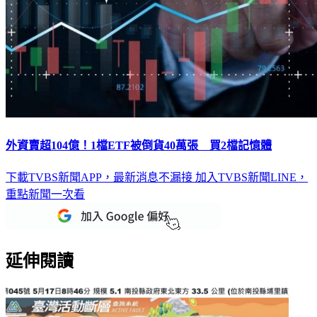
外資賣超104億！1檔ETF被倒貨40萬張 買2檔記憶體
下載TVBS新聞APP，最新消息不漏接
加入TVBS新聞LINE，
重點新聞一次看
延伸閱讀