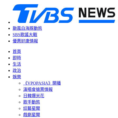
颱風白海豚動態
SBS歌謠大戰
優惠好康情報
首頁
即時
生活
政治
娛樂
《VPOPASIA》開播
演唱會搶票情報
日韓爆米花
歌手動態
綜藝星聞
戲劇星聞