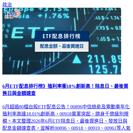
政治
6月ETF配息排行榜》殖利率衝18%創新高！除息日、最後買
進日與金額速查
6月超過80檔台股ETF配息公告！00896中信綠能及電動車年化
殖利率高達18.01%創新高，00918異軍突起，躋身千億級別規
模。本文整理2026年6月ETF除息日、最後買進日、發放日與
配息金額速查表，並解析00896、00918、00919、00961等人氣