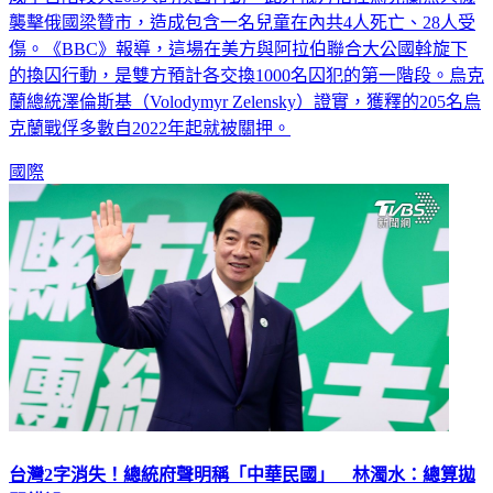
襲擊俄國梁贊市，造成包含一名兒童在內共4人死亡、28人受
傷。《BBC》報導，這場在美方與阿拉伯聯合大公國斡旋下
的換囚行動，是雙方預計各交換1000名囚犯的第一階段。烏克
蘭總統澤倫斯基（Volodymyr Zelensky）證實，獲釋的205名烏
克蘭戰俘多數自2022年起就被關押。
國際
台灣2字消失！總統府聲明稱「中華民國」 林濁水：總算拋