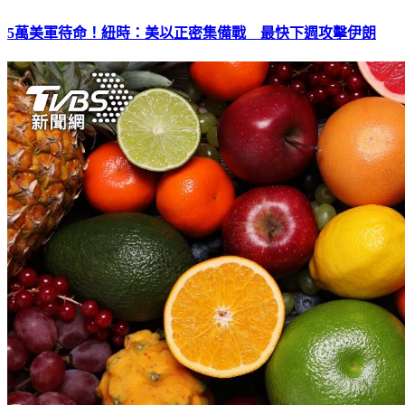
5萬美軍待命！紐時：美以正密集備戰 最快下週攻擊伊朗