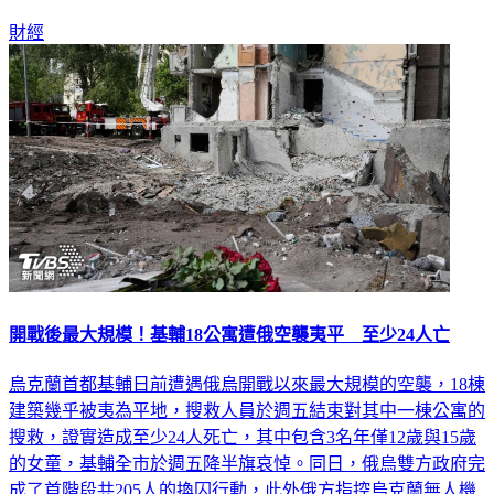
財經
開戰後最大規模！基輔18公寓遭俄空襲夷平 至少24人亡
烏克蘭首都基輔日前遭遇俄烏開戰以來最大規模的空襲，18棟
建築幾乎被夷為平地，搜救人員於週五結束對其中一棟公寓的
搜救，證實造成至少24人死亡，其中包含3名年僅12歲與15歲
的女童，基輔全市於週五降半旗哀悼。同日，俄烏雙方政府完
成了首階段共205人的換囚行動，此外俄方指控烏克蘭無人機