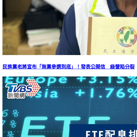
民進黨老將宣布「無黨參選到底」！發表公開信 綠營陷分裂