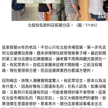
北投知名飲料店拓展分店。（圖／TVBS）
這家經營40年的老店，不甘心只在北投市場發展，第一步先走
到北投捷運站旁邊，週末排隊隊伍經常彎進巷子裡。最近新開
的第三家分店選址石牌捷運站，讓老饕不用再與觀光客擠在一
起。有民眾表示，自從店家搬來這裡才開始喝，之前沒有喝
過，現在覺得很方便，而且這邊買東西也都滿方便的。
回到總店，排隊人潮確實相當驚人。有民眾坦言，原本以為沒
有什麼人，因為好像有三間滿有名的；也有人認為，如果沒喝
過，又看到只有這邊有的話，可能會覺得好遠不會想來。這家
在北投市場知名的「高記茶莊」，俗又大碗是他們的優勢，就
算漲價生意還是很好。業者表示，開分店是嘗試看看走出北