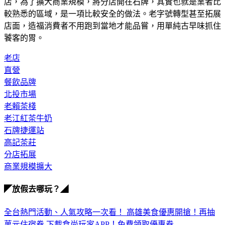
店，為了擴大商業規模，將分店開在石牌，其實也就是業者比
較熟悉的區域，是一項比較安全的做法。老字號轉型甚至拓展
店面，造福消費者不用跑到當地才能品嘗，用單純古早味抓住
饕客的胃。
老店
直營
餐飲品牌
北投市場
老賴茶棧
老江紅茶牛奶
石牌捷運站
高記茶莊
分店拓展
商業規模擴大
◤放假去哪玩？◢
全台熱門活動、人氣攻略一次看！
高雄美食優惠開搶！再抽
萬元住宿券
下載食尚玩家APP！免費領取優惠券