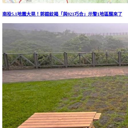
南投5.1地震大晃！郭鎧紋揭「與921巧合」示警1地區醒來了