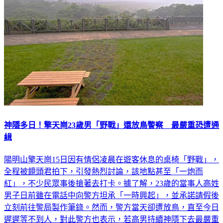
神隱多日！擎天崗23歲男「野戰」還放鳥警察 最嚴重恐遭通
緝
陽明山擎天崗15日因有情侶凌晨在遊客休息的桌椅「野戰」，
全程被鏡頭君拍下，引發熱烈討論，該地點甚至「一炮而
紅」，不少民眾事後搶著去打卡。據了解，23歲的當事人高姓
男子日前雖在電話中向警方坦承「一時興起」，並承諾請假後
立刻前往警局製作筆錄。然而，警方當天卻遭放鳥，直至今日
遲遲等不到人，對此警方也表示，若高男持續神隱下去最嚴重