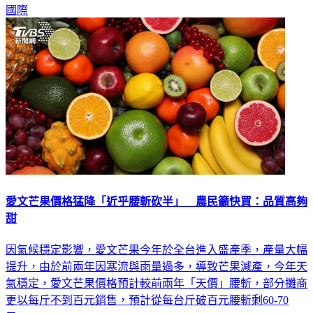
國際
愛文芒果價格猛降「近乎腰斬砍半」 農民籲快買：品質高夠
甜
因氣候穩定影響，愛文芒果今年於全台進入盛產季，產量大幅
提升，由於前兩年因寒流與雨量過多，導致芒果減產，今年天
氣穩定，愛文芒果價格預計較前兩年「天價」腰斬，部分攤商
更以每斤不到百元銷售，預計從每台斤破百元腰斬剩60-70