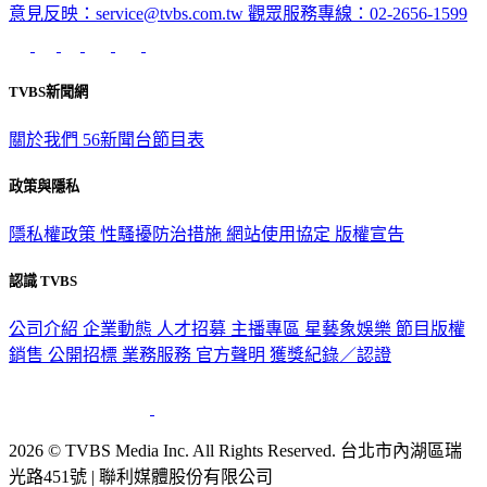
意見反映：service@tvbs.com.tw
觀眾服務專線：02-2656-1599
TVBS新聞網
關於我們
56新聞台節目表
政策與隱私
隱私權政策
性騷擾防治措施
網站使用協定
版權宣告
認識 TVBS
公司介紹
企業動態
人才招募
主播專區
星藝象娛樂
節目版權
銷售
公開招標
業務服務
官方聲明
獲獎紀錄／認證
2026 © TVBS Media Inc. All Rights Reserved. 台北市內湖區瑞
光路451號 | 聯利媒體股份有限公司