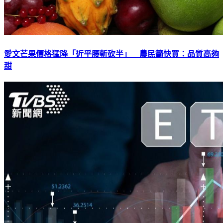
愛文芒果價格猛降「近乎腰斬砍半」 農民籲快買：品質高夠
甜