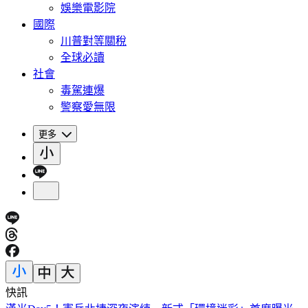
娛樂電影院
國際
川普對等關稅
全球必讀
社會
毒駕連爆
警察愛無限
更多
快訊