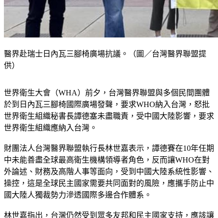
醫界赴瑞士日內瓦三腳椅廣場抗議。（圖／台灣醫界聯盟提
供）
世界衛生大會（WHA）前夕，台灣醫界聯盟與多個民間團體
於到日內瓦三腳椅國際廣場發聲，要求WHO納入台灣，怒批
世界衛生組織秘書長譚德塞未盡職責，受中國大陸影響，要求
世界衛生組織應納入台灣。
財團法人台灣醫界聯盟執行長林世嘉表示，譚德賽在10年任期
中未能善盡全球最高衛生機構領導者角色，反而讓WHO在對
外論述、財務及高階人事等面向，受到中國大陸系統性影響、
操控，這是全球民主國家需要共同面對的風險，應攜手防止中
國大陸人獨裁勢力滲透國際多邊合作體系。
林世嘉指出，台灣仍然受到眾多友邦和民主國家支持，應該讓