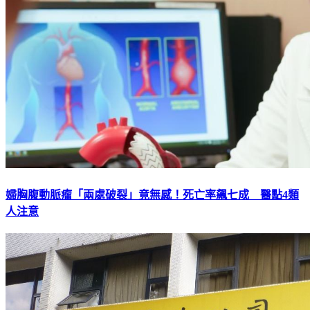
婦胸腹動脈瘤「兩處破裂」竟無感！死亡率飆七成 醫點4類
人注意