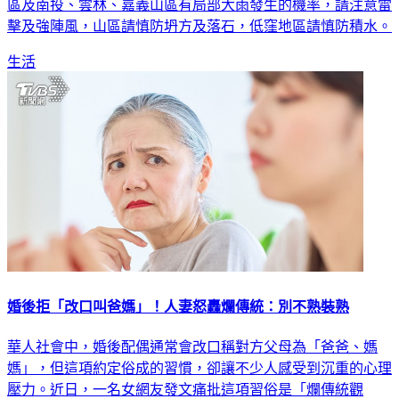
區及南投、雲林、嘉義山區有局部大雨發生的機率，請注意雷
擊及強陣風，山區請慎防坍方及落石，低窪地區請慎防積水。
生活
婚後拒「改口叫爸媽」！人妻怒轟爛傳統：別不熟裝熟
華人社會中，婚後配偶通常會改口稱對方父母為「爸爸、媽
媽」，但這項約定俗成的習慣，卻讓不少人感受到沉重的心理
壓力。近日，一名女網友發文痛批這項習俗是「爛傳統觀