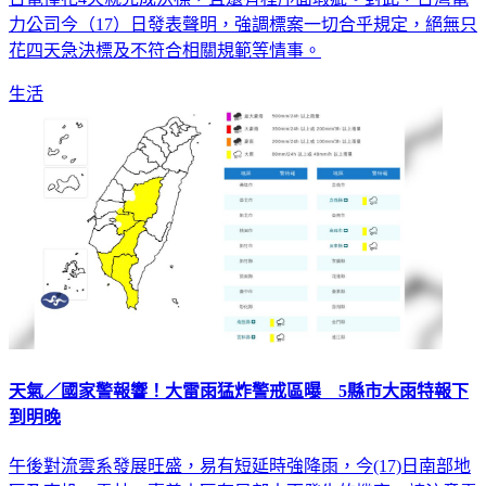
力公司今（17）日發表聲明，強調標案一切合乎規定，絕無只
花四天急決標及不符合相關規範等情事。
生活
天氣／國家警報響！大雷雨猛炸警戒區曝 5縣市大雨特報下
到明晚
午後對流雲系發展旺盛，易有短延時強降雨，今(17)日南部地