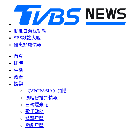
颱風白海豚動態
SBS歌謠大戰
優惠好康情報
首頁
即時
生活
政治
娛樂
《VPOPASIA》開播
演唱會搶票情報
日韓爆米花
歌手動態
綜藝星聞
戲劇星聞