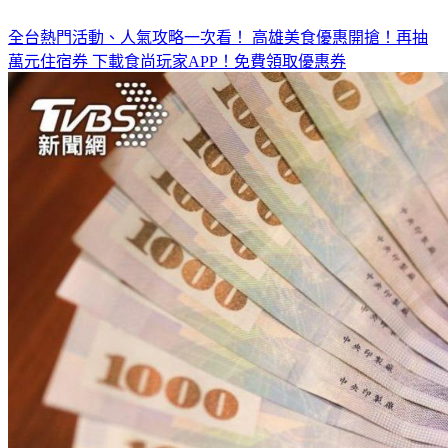
全台熱門活動、人氣攻略一次看！
高雄美食優惠開搶！再抽
萬元住宿券
下載食尚玩家APP！免費領取優惠券