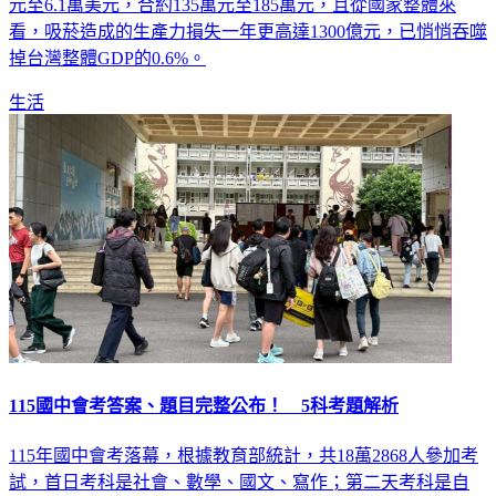
元至6.1萬美元，合約135萬元至185萬元，且從國家整體來
看，吸菸造成的生產力損失一年更高達1300億元，已悄悄吞噬
掉台灣整體GDP的0.6%。
生活
115國中會考答案、題目完整公布！ 5科考題解析
115年國中會考落幕，根據教育部統計，共18萬2868人參加考
試，首日考科是社會、數學、國文、寫作；第二天考科是自