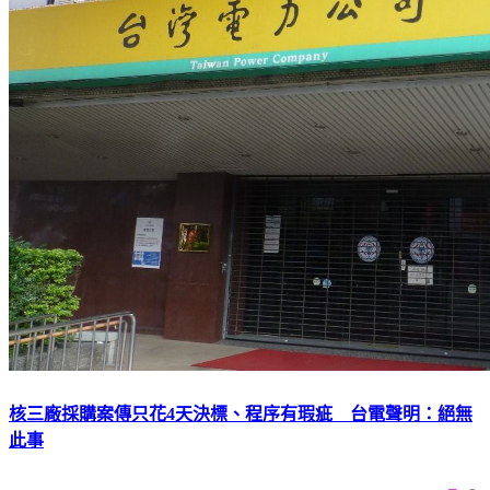
核三廠採購案傳只花4天決標、程序有瑕疵 台電聲明：絕無
此事