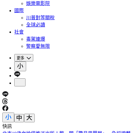
娛樂電影院
國際
川普對等關稅
全球必讀
社會
毒駕連爆
警察愛無限
更多
快訊