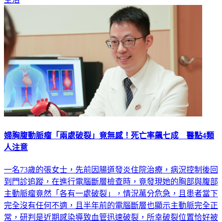
婦胸腹動脈瘤「兩處破裂」竟無感！死亡率飆七成 醫點4類
人注意
一名73歲的張女士，先前因腸道發炎住院治療，病況控制後回
到門診追蹤，在進行電腦斷層檢查時，竟發現她的胸部與腹部
主動脈瘤竟然「各有一處破裂」，情況萬分危急，且患者當下
完全沒有任何不適，且半年前的電腦斷層也顯示主動脈完全正
常，研判是近期感染導致血管迅速破裂，所幸破裂位置恰好被