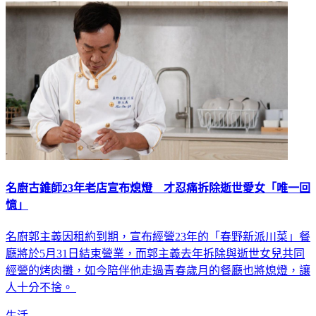
名廚古錐師23年老店宣布熄燈 才忍痛拆除逝世愛女「唯一回
憶」
名廚郭主義因租約到期，宣布經營23年的「春野新派川菜」餐
廳將於5月31日結束營業，而郭主義去年拆除與逝世女兒共同
經營的烤肉攤，如今陪伴他走過青春歲月的餐廳也將熄燈，讓
人十分不捨。
生活