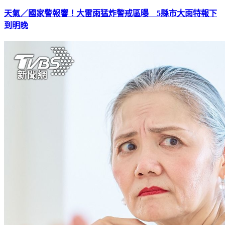
天氣／國家警報響！大雷雨猛炸警戒區曝 5縣市大雨特報下
到明晚