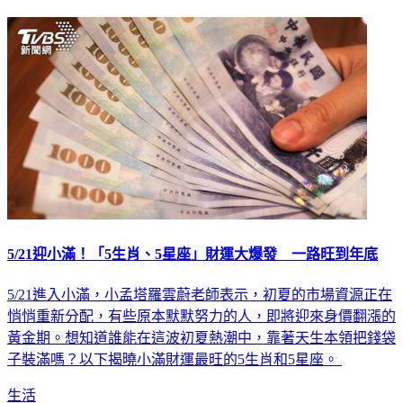
5/21迎小滿！「5生肖、5星座」財運大爆發 一路旺到年底
5/21進入小滿，小孟塔羅雲蔚老師表示，初夏的市場資源正在
悄悄重新分配，有些原本默默努力的人，即將迎來身價翻漲的
黃金期。想知道誰能在這波初夏熱潮中，靠著天生本領把錢袋
子裝滿嗎？以下揭曉小滿財運最旺的5生肖和5星座。
生活