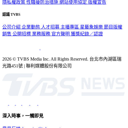
隱私權政策
性騷擾防治措施
網站使用協定
版權宣告
認識 TVBS
公司介紹
企業動態
人才招募
主播專區
星藝象娛樂
節目版權
銷售
公開招標
業務服務
官方聲明
獲獎紀錄／認證
2026 © TVBS Media Inc. All Rights Reserved. 台北市內湖區瑞
光路451號 | 聯利媒體股份有限公司
深入時事，一觸即見