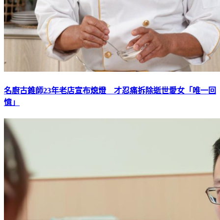
名廚古錐師23年老店宣布熄燈 才忍痛拆除逝世愛女「唯一回
憶」