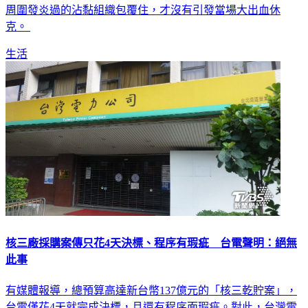
周圍發炎過的沾黏組織包覆住，才沒有引發當場大出血休
克。
生活
核三廠採購案傳只花4天決標、程序有瑕疵 台電聲明：絕無
此事
有媒體報導，總預算高達新台幣137億元的「核三乾貯案」，
台電僅花4天就完成決標，且還有程序面瑕疵。對此，台灣電