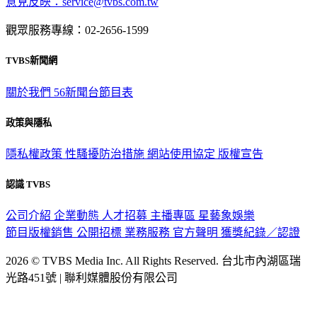
意見反映：service@tvbs.com.tw
觀眾服務專線：02-2656-1599
TVBS新聞網
關於我們
56新聞台節目表
政策與隱私
隱私權政策
性騷擾防治措施
網站使用協定
版權宣告
認識 TVBS
公司介紹
企業動態
人才招募
主播專區
星藝象娛樂
節目版權銷售
公開招標
業務服務
官方聲明
獲獎紀錄／認證
2026 © TVBS Media Inc. All Rights Reserved. 台北市內湖區瑞
光路451號 | 聯利媒體股份有限公司