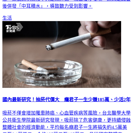
後併發「中耳積水」，導致聽力受到影響。
生活
國內最新研究！抽菸代價大 癮君子一生少賺185萬、少活2年
吸菸不僅會增加罹患肺癌、心血管疾病等風險，台北醫學大學
公共衛生學院最新研究發現，吸菸除了危害健康，更持續侵蝕
整體社會的經濟動能，平均每名癮君子一生將損失約4.5萬美