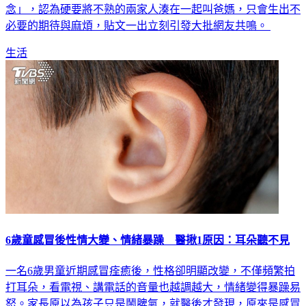
念」，認為硬要將不熟的兩家人湊在一起叫爸媽，只會生出不
必要的期待與麻煩，貼文一出立刻引發大批網友共鳴。
生活
6歲童感冒後性情大變、情緒暴躁 醫揪1原因：耳朵聽不見
一名6歲男童近期感冒痊癒後，性格卻明顯改變，不僅頻繁拍
打耳朵，看電視、講電話的音量也越調越大，情緒變得暴躁易
怒。家長原以為孩子只是鬧脾氣，就醫後才發現，原來是感冒