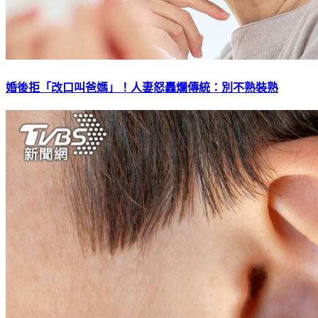
婚後拒「改口叫爸媽」！人妻怒轟爛傳統：別不熟裝熟