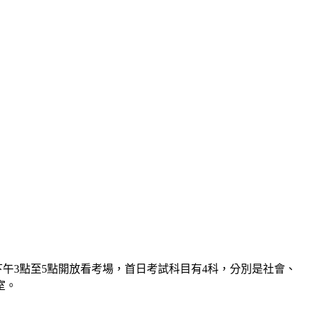
）日下午3點至5點開放看考場，首日考試科目有4科，分別是社會、
室。