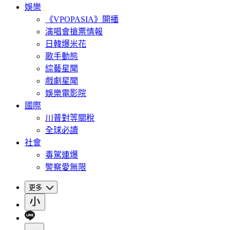
娛樂
《VPOPASIA》開播
演唱會搶票情報
日韓爆米花
歌手動態
綜藝星聞
戲劇星聞
娛樂電影院
國際
川普對等關稅
全球必讀
社會
毒駕連爆
警察愛無限
更多