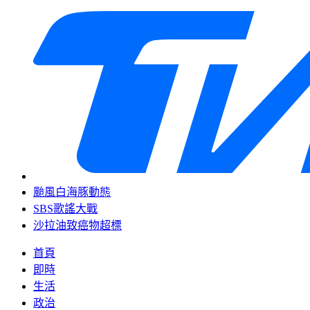
颱風白海豚動態
SBS歌謠大戰
沙拉油致癌物超標
首頁
即時
生活
政治