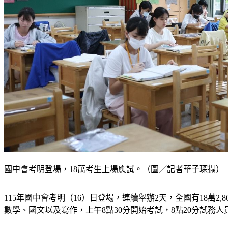
國中會考明登場，18萬考生上場應試。（圖／記者華子琛攝）
115年國中會考明（16）日登場，連續舉辦2天，全國有18萬2
數學、國文以及寫作，上午8點30分開始考試，8點20分試