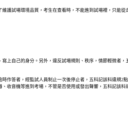
為了維護試場環境品質，考生在查看時，不能進到試場裡，只能從
、寫上自己的身分。另外，違反試場規則、秩序，情節輕微者，五
逾時作答者，經監試人員制止一次後停止者，五科記該科違規2點
器、收音機等進到考場，不管是否使用或發出聲響，五科記該科