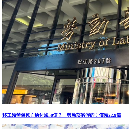
移工領勞保死亡給付逾50億？ 勞動部喊假的：僅領22.9億