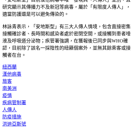
適當防護還是可以避免傳染的。
林詠青表示，「安地斯型」有三大人傳人情境，包含直接密集
接觸確診者、長時間和感染者處於密閉空間，或接觸到患者唾
液及呼吸道分泌物；疾管署強調，在獲報後已同步與WHO確
認，目前除了該名一採陰性的紐籍個案外，並無其餘乘客或接
觸者在台。
紐西蘭
漢他病毒
旅客
南美洲
疫情
疾病管制署
人傳人
防疫措施
洪迪亞斯號
◤人氣夯文◢