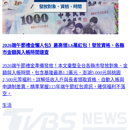
2026端午節禮金懶人包》最高領3.6萬紅包！發放資格、各縣
市金額與入帳時間速查
2026端午節禮金準備發放！本文彙整全台各縣市發放對象、金
額與入帳時間，包含基隆最高1.2萬元、澎湖5,000元與桃園
2,500元等福利。詳解低收入戶與長者領取資格、自動入帳與
申請制差異，精準掌握115年端午節紅包資訊，確保福利不落
空。
生活