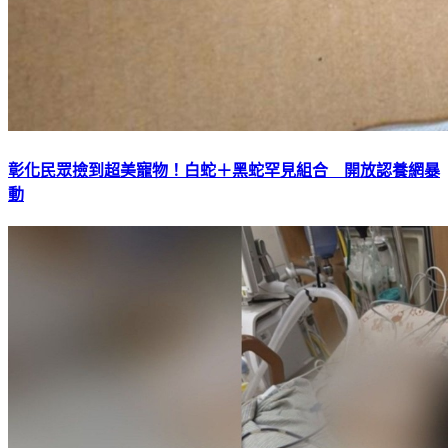
彰化民眾撿到超美寵物！白蛇＋黑蛇罕見組合 開放認養網暴
動