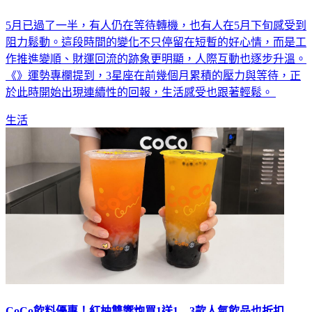
5月已過了一半，有人仍在等待轉機，也有人在5月下旬感受到
阻力鬆動。這段時間的變化不只停留在短暫的好心情，而是工
作推進變順、財運回流的跡象更明顯，人際互動也逐步升溫。
《》運勢專欄提到，3星座在前幾個月累積的壓力與等待，正
於此時開始出現連續性的回報，生活感受也跟著輕鬆。
生活
CoCo飲料優惠！紅柚雙響炮買1送1 3款人氣飲品也折扣