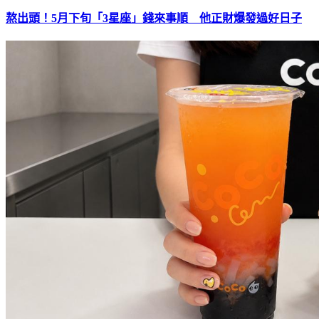
熬出頭！5月下旬「3星座」錢來事順 他正財爆發過好日子