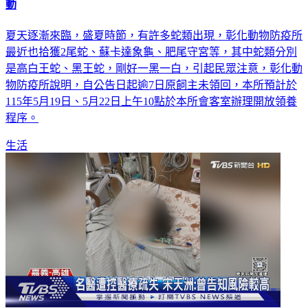
夏天逐漸來臨，盛夏時節，有許多蛇類出現，彰化動物防疫所
最近也拾獲2尾蛇、蘇卡達象龜、肥尾守宮等，其中蛇類分別
是高白王蛇、黑王蛇，剛好一黑一白，引起民眾注意，彰化動
物防疫所說明，自公告日起逾7日原飼主未領回，本所預計於
115年5月19日、5月22日上午10點於本所會客室辦理開放領養
程序。
生活