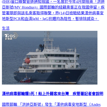
亞斯號(MV Hondius)」國際郵輪的紐籍乘客正在我國停留，疾
管署隨即與該名乘客取得聯繫，昨(14)日檢驗結果漢他病毒安
地斯型PCR和血清IgM、IgG抗體均為陰性，暫排除感染。
生活
漢他病毒郵輪爆3死！船上外籍客來台灣 疾管署記者會說明
國際郵輪 「洪迪亞斯號」發生「漢他病毒安地斯型（Andes
virus）」群聚感染事件釀3人死亡，疾管署日前確認郵輪上無