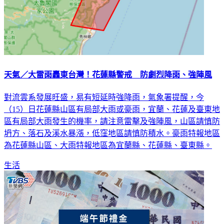
天氣／大雷雨轟東台灣！花蓮縣警戒 防劇烈降雨、強陣風
對流雲系發展旺盛，易有短延時強降雨，氣象署提醒，今
（15）日花蓮縣山區有局部大雨或豪雨，宜蘭、花蓮及臺東地
區有局部大雨發生的機率，請注意雷擊及強陣風，山區請慎防
坍方、落石及溪水暴漲，低窪地區請慎防積水。豪雨特報地區
為花蓮縣山區、大雨特報地區為宜蘭縣、花蓮縣、臺東縣。
生活