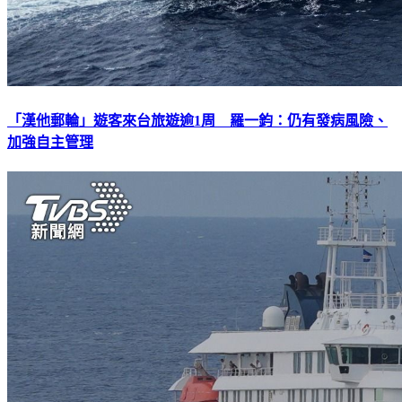
「漢他郵輪」遊客來台旅遊逾1周 羅一鈞：仍有發病風險、
加強自主管理