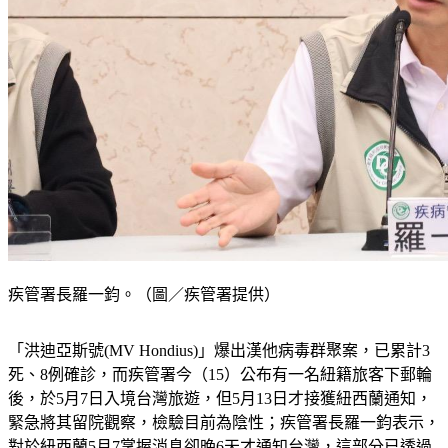
疾管署長羅一鈞。（圖／疾管署提供）
「洪迪亞斯號(MV Hondius)」爆出漢他病毒群聚案，已累計3
死、8例確診，而疾管署今（15）公布有一名紐籍旅客下郵輪
後，於5月7日入境台灣旅遊，但5月13日才接獲紐西蘭通知，
緊急將其留院觀察，檢驗目前為陰性；疾管署長羅一鈞表示，
對於紐西蘭5月7掌握消息卻晚6天才通知台灣，這部分已透過
外交管道前去了解；另也強調，郵輪上的「安地斯型」漢他病