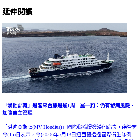
延伸閱讀
「漢他郵輪」遊客來台旅遊逾1周 羅一鈞：仍有發病風險、
加強自主管理
「洪迪亞斯號(MV Hondius)」國際郵輪爆發漢他病毒，疾管署
今(15)日表示，今(2026)年5月13日紐西蘭透過國際衛生條例
(IHR)窗口聯繫管道通知我國，一名曾於今年4月間搭乘「洪迪