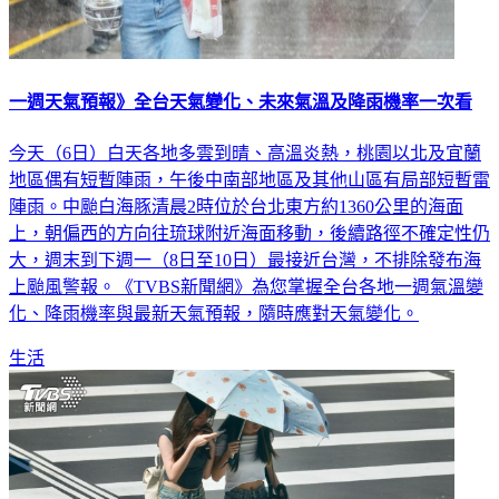
一週天氣預報》全台天氣變化、未來氣溫及降雨機率一次看
今天（6日）白天各地多雲到晴、高溫炎熱，桃園以北及宜蘭
地區偶有短暫陣雨，午後中南部地區及其他山區有局部短暫雷
陣雨。中颱白海豚清晨2時位於台北東方約1360公里的海面
上，朝偏西的方向往琉球附近海面移動，後續路徑不確定性仍
大，週末到下週一（8日至10日）最接近台灣，不排除發布海
上颱風警報。《TVBS新聞網》為您掌握全台各地一週氣溫變
化、降雨機率與最新天氣預報，隨時應對天氣變化。
生活