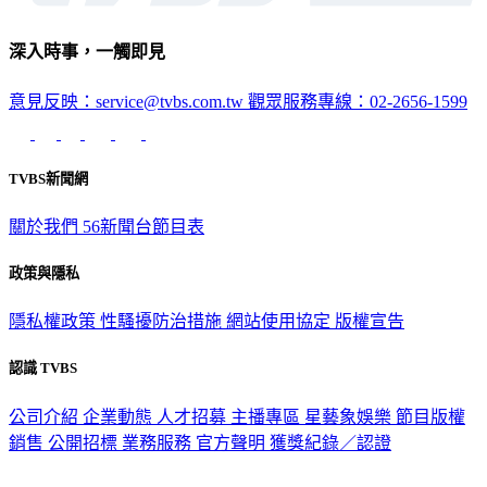
深入時事，一觸即見
意見反映：service@tvbs.com.tw
觀眾服務專線：02-2656-1599
TVBS新聞網
關於我們
56新聞台節目表
政策與隱私
隱私權政策
性騷擾防治措施
網站使用協定
版權宣告
認識 TVBS
公司介紹
企業動態
人才招募
主播專區
星藝象娛樂
節目版權
銷售
公開招標
業務服務
官方聲明
獲獎紀錄／認證