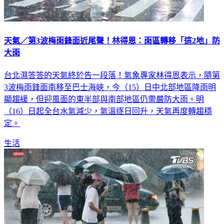
天氣／第3波梅雨鋒面近尾聲！林得恩：雨區轉移「這2地」防
大雨
台北濕答答的天氣終於告一段落！氣象專家林得恩表示，隨第
3波梅雨鋒面南移至巴士海峽，今（15）日中北部地區降雨明
顯趨緩，但迎風面的東半部與南部地區仍需嚴防大雨。明
（16）日起全台水氣減少，氣溫逐日回升，天氣再度轉趨穩
定。
生活