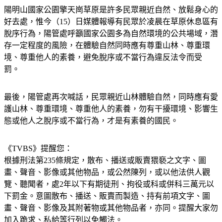
好去處，惟今（15）日媒體報導有民眾於凌晨在草原休息區有
脫序行為，陽管處呼籲國家公園多為自然環境的公共場域，潛
存一定程度的風險，在體驗自然同時應有尊重山林、尊重環
境、尊重他人的素養，避免脫序或不當行為違反法令而受
罰。 
最後，陽管處再次喊話，民眾親近山林體驗自然，同時應有愛
護山林、尊重環境、尊重他人的素養，勿有干擾環境、影響生
態或他人之脫序或不當行為，才是有素養的國民。
《TVBS》提醒您：
根據刑法第235條規定，散布、播送或販賣猥褻之文字、圖
畫、聲音、影像或其他物品，或公然陳列，或以他法供人觀
覽、聽聞者，處2年以下有期徒刑、拘役或科或併科三萬元以
下罰金。意圖散布、播送、販賣而製造、持有前項文字、圖
畫、聲音、影像及其附著物或其他物品者，亦同。提醒大家勿
加入跪求、私給等行列以免觸法。