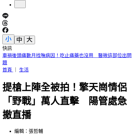
快訊
緯創股利「2度延後發放」 金管會出手：最重罰50萬
首頁
｜
生活
提槍上陣全被拍！擎天崗情侶
「野戰」萬人直擊 陽管處急
撤直播
編輯：張哲輔
發佈時間：2026.05.15 10:03