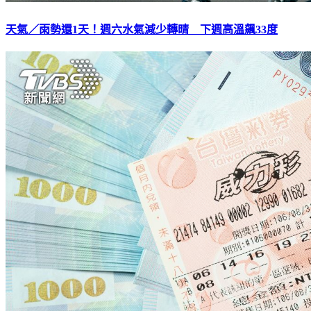
天氣／雨勢還1天！週六水氣減少轉晴 下週高溫飆33度