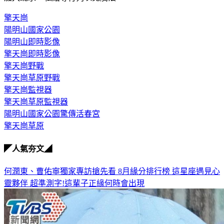
擎天崗
陽明山國家公園
陽明山即時影像
擎天崗即時影像
擎天崗野戰
擎天崗草原野戰
擎天崗監視器
擎天崗草原監視器
陽明山國家公園驚傳活春宮
擎天崗草原
◤人氣夯文◢
何潤東、曹佑寧獨家專訪搶先看
8月緣分排行榜 這星座遇見心
靈夥伴
超準測字!這輩子正緣何時會出現