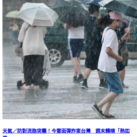
天氣／防對流胞突襲！今雷雨彈炸東台灣 週末轉晴「熱如
夏」