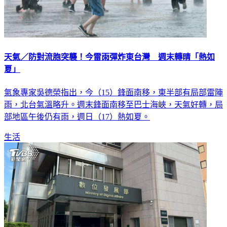
天氣／防對流胞突襲！今雷雨彈炸東台灣 週末轉晴「熱如
夏」
氣象專家吳德榮指出，今（15）鋒面南移，東半部有局部雷陣
雨，北台氣溫略升。週末鋒面南移至巴士海峽，天氣好轉，局
部地區午後仍有雨，週日（17）熱如夏。
生活