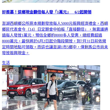
好羨慕！這鄉現金翻倍每人發「1萬元」 6/2起開領
澎湖西嶼鄉公所原本規劃發放每人5000元振興經濟禮金，西嶼
鄉民代表會今（14）日定期會中拍板「直接翻倍」，無異議通
過每人發放1萬元，預估全鄉約8000多人受惠，總經費超過
8000萬元，最快將於6月2日起分階段開放，到7月31日前依規
定時間地點可領取。而這也讓澎湖1市5鄉中，僅剩馬公市尚未
發放振興現金。
生活