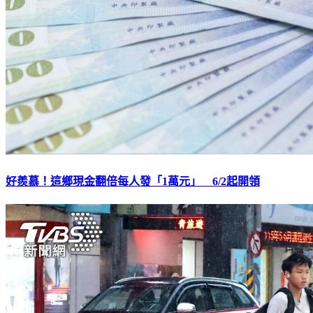
好羨慕！這鄉現金翻倍每人發「1萬元」 6/2起開領