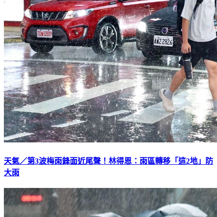
天氣／第3波梅雨鋒面近尾聲！林得恩：雨區轉移「這2地」防
大雨