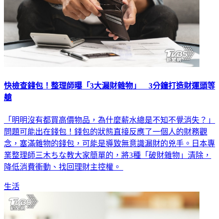
快檢查錢包！整理師曝「3大漏財雜物」 3分鐘打造財運頭等
艙
「明明沒有都買高價物品，為什麼薪水總是不知不覺消失？」
問題可能出在錢包！錢包的狀態直接反應了一個人的財務觀
念，塞滿雜物的錢包，可能是導致無意識漏財的兇手。日本專
業整理師三木ちな教大家簡單的，將3種「破財雜物」清除，
降低消費衝動、找回理財主控權。
生活