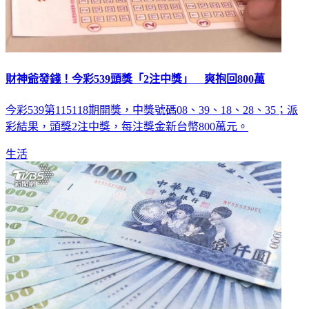
財神爺發錢！今彩539頭獎「2注中獎」 爽抱回800萬
今彩539第115118期開獎，中獎號碼08、39、18、28、35；派
彩結果，頭獎2注中獎，每注獎金新台幣800萬元。
生活