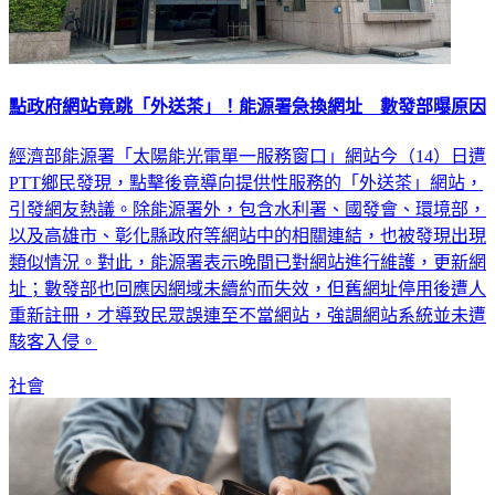
點政府網站竟跳「外送茶」！能源署急換網址 數發部曝原因
經濟部能源署「太陽能光電單一服務窗口」網站今（14）日遭
PTT鄉民發現，點擊後竟導向提供性服務的「外送茶」網站，
引發網友熱議。除能源署外，包含水利署、國發會、環境部，
以及高雄市、彰化縣政府等網站中的相關連結，也被發現出現
類似情況。對此，能源署表示晚間已對網站進行維護，更新網
址；數發部也回應因網域未續約而失效，但舊網址停用後遭人
重新註冊，才導致民眾誤連至不當網站，強調網站系統並未遭
駭客入侵。
社會