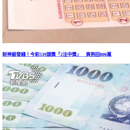
財神爺發錢！今彩539頭獎「2注中獎」 爽抱回800萬