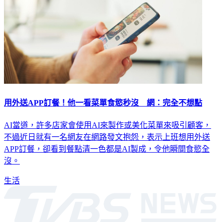
用外送APP訂餐！他一看菜單食慾秒沒 網：完全不想點
AI當道，許多店家會使用AI來製作或美化菜單來吸引顧客，
不過近日就有一名網友在網路發文抱怨，表示上班想用外送
APP訂餐，卻看到餐點清一色都是AI製成，令他瞬間食慾全
沒。
生活