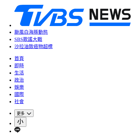
颱風白海豚動態
SBS歌謠大戰
沙拉油致癌物超標
首頁
即時
生活
政治
娛樂
國際
社會
更多