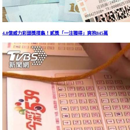
4.8億威力彩頭獎摃龜！貳獎「一注獨得」爽抱845萬