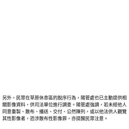
另外，民眾在草原休息區的脫序行為，陽管處也已主動提供相
關影像資料，供司法單位進行調查。陽管處強調，若未經他人
同意重製、散布、播送、交付、公然陳列，或以他法供人觀覽
其性影像者，恐涉散布性影像罪，亦提醒民眾注意。
陽明山國家公園擎天崗草原是許多民眾親近自然、放鬆身心的