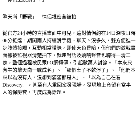
擎天崗「野戰」　情侶親密全被拍　
從官方24小時的直播畫面中可見，這對情侶約在14日深夜11時
06分抵達，期間兩人持續滑手機、聊天。沒多久，雙方便進一
步肢體接觸，互動相當曖昧，即使天色昏暗，但他們的激戰畫
面卻被監視器清楚拍下，就連對話及嬌喘聲音也聽得一清二
楚，整個過程被民眾PO網轉傳，引起數萬人討論。「本來只
有牛的擎天崗一戰成名」、「那個桌子不乾淨了」、「他們本
來以為沒有人，沒想到滿滿都是人」、「以為自己在看
Discovery」，甚至有人重回案發現場，發現地上竟留有當事
人的保險套，再度成為話題。