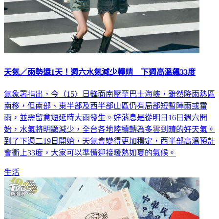
天氣／雨勢還1天！週六水氣減少轉晴 下週高溫飆33度
氣象署指出，今（15）日鋒面南壓至巴士海峽，雖然降雨熱區
南移，但南部、東半部及西半部山區仍有局部短暫陣雨或雷
雨，並需留意短延時大雨發生。好消息是從明日16日週六開
始，水氣將明顯減少，全台各地陸續轉為多雲到晴的好天氣。
到了下週二19日開始，天氣會變得更加穩定，西半部高溫預計
會衝上33度，大家可以準備迎接暖熱如夏的氣候。
生活