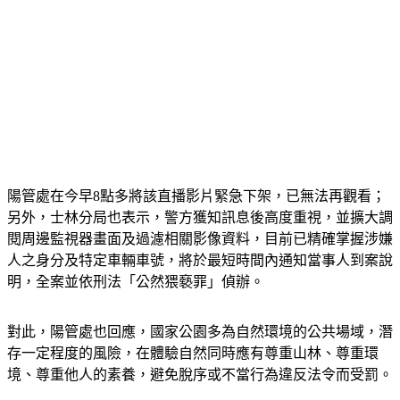
陽管處在今早8點多將該直播影片緊急下架，已無法再觀看；
另外，士林分局也表示，警方獲知訊息後高度重視，並擴大調
閱周邊監視器畫面及過濾相關影像資料，目前已精確掌握涉嫌
人之身分及特定車輛車號，將於最短時間內通知當事人到案說
明，全案並依刑法「公然猥褻罪」偵辦。
對此，陽管處也回應，國家公園多為自然環境的公共場域，潛
存一定程度的風險，在體驗自然同時應有尊重山林、尊重環
境、尊重他人的素養，避免脫序或不當行為違反法令而受罰。