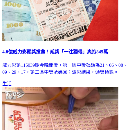
4.8億威力彩頭獎摃龜！貳獎「一注獨得」爽抱845萬
威力彩第115039期今晚開獎，第一區中獎號碼為21、06、08、
09、29、17，第二區中獎號碼08；派彩結果，頭獎槓龜。
生活