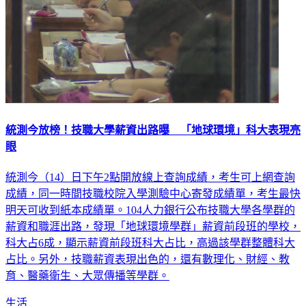
統測今放榜！技職大學薪資出路曝 「地球環境」科大表現亮
眼
統測今（14）日下午2點開放線上查詢成績，考生可上網查詢
成績，同一時間技職校院入學測驗中心寄發成績單，考生最快
明天可收到紙本成績單。104人力銀行公布技職大學各學群的
薪資和職涯出路，發現「地球環境學群」薪資前段班的學校，
科大占6成，顯示薪資前段班科大占比，高過該學群整體科大
占比。另外，技職薪資表現出色的，還有數理化、財經、教
育、醫藥衛生、大眾傳播等學群。
生活