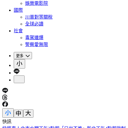
娛樂電影院
國際
川普對等關稅
全球必讀
社會
毒駕連爆
警察愛無限
更多
快訊