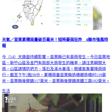
天氣／苗栗累積雨量破百毫米！短時豪雨狂炸 4縣市強風特
報
今（14）天鋒面持續影響，苗栗縣已有豪雨發生，今日苗栗地
區、新竹山區及金門有局部大雨發生的機率，請注意瞬間大
雨，山區請慎防坍方、落石及溪水暴漲。根據氣象署降雨排
行，截至下午2點50分，累積雨量苗栗縣造橋鄉造橋村119毫
米、苗栗縣後龍鎮117毫米、苗栗縣後龍鎮高鐵三路102毫米。
生活