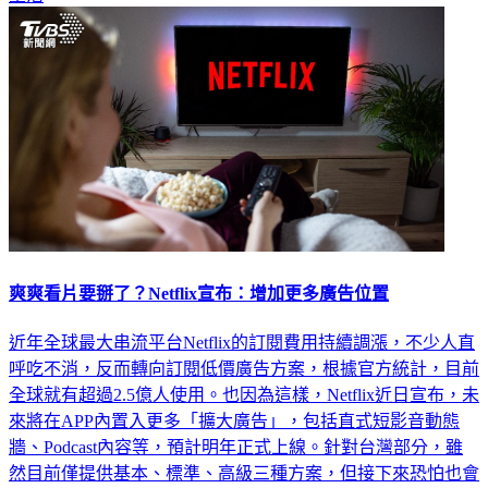
爽爽看片要掰了？Netflix宣布：增加更多廣告位置
近年全球最大串流平台Netflix的訂閱費用持續調漲，不少人直
呼吃不消，反而轉向訂閱低價廣告方案，根據官方統計，目前
全球就有超過2.5億人使用。也因為這樣，Netflix近日宣布，未
來將在APP內置入更多「擴大廣告」，包括直式短影音動態
牆、Podcast內容等，預計明年正式上線。針對台灣部分，雖
然目前僅提供基本、標準、高級三種方案，但接下來恐怕也會
看到廣告全面擴張！