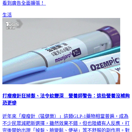
生活
打瘦瘦針狂掉髮、法令紋變深 營養師警告：這些營養沒補夠
恐更慘
近年來「瘦瘦針（猛健樂）」這類GLP-1藥物相當普遍，成為
不少民眾減肥新選擇，雖然效果不錯，但也陸續有人反應，打
完後開始出現「掉髮、臉變鬆、便祕」等不舒服的副作用。對
此，Cofit營養師林岑指出，這類狀況多半不是藥物直接造成，