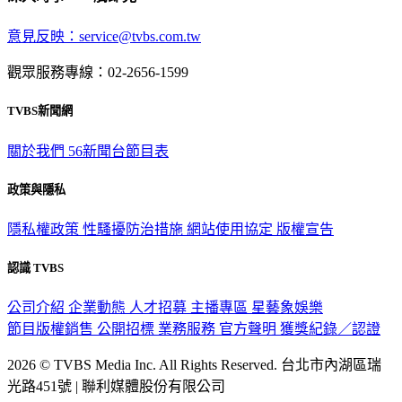
意見反映：service@tvbs.com.tw
觀眾服務專線：02-2656-1599
TVBS新聞網
關於我們
56新聞台節目表
政策與隱私
隱私權政策
性騷擾防治措施
網站使用協定
版權宣告
認識 TVBS
公司介紹
企業動態
人才招募
主播專區
星藝象娛樂
節目版權銷售
公開招標
業務服務
官方聲明
獲獎紀錄／認證
2026 © TVBS Media Inc. All Rights Reserved. 台北市內湖區瑞
光路451號 | 聯利媒體股份有限公司