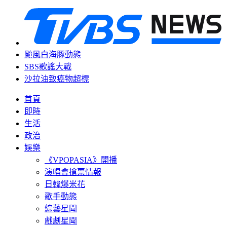
颱風白海豚動態
SBS歌謠大戰
沙拉油致癌物超標
首頁
即時
生活
政治
娛樂
《VPOPASIA》開播
演唱會搶票情報
日韓爆米花
歌手動態
綜藝星聞
戲劇星聞