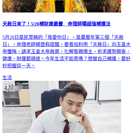
天赦日來了！5/20補財庫最靈 命理師曝超強補運法
5月20日是民眾稱的「我愛你日」，是農曆年第三個「天赦
日」，命理老師楊登嵙提醒，要善加利用「天赦日」向玉皇大
帝懺悔，請求玉皇大帝赦罪，化解冤親債主，祈求運勢開泰，
健康、財運都順遂。今年生活不如意嗎？想替自己補運，要好
好把握這一天。
生活