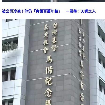
被公司冷凍！他仍「爽領百萬年薪」 一票羨：天選之人