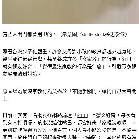
有些人關門都會用甩的。（示意圖／shutterstock達志影像）
隨著台灣少子化嚴重，許多父母對小孩的教育都越來越寬鬆，
幾乎寵得無邊無際，甚至養成許多「沒家教」的行為。近日，
就有網友好奇，「覺得最沒家教的行為是什麼」，引發眾多網
友展開熱烈討論。
原po認為最沒家教行為莫過於「不隨手關門，讓門自己大聲關
上」
日前，就有一名網友在網路論壇「
PTT
」上發文好奇，每次看
到有人打噴嚏、咳嗽沒遮住嘴巴，都會好奇「家裡沒教嗎」，
更別提吃飯禮節等等。他直言，個人最不能忍受的是：不隨手
關門，放任門自己關起來碰很大聲。他詢問：「其他的還有沒
有什麼能看出這個人沒家教的行為」。