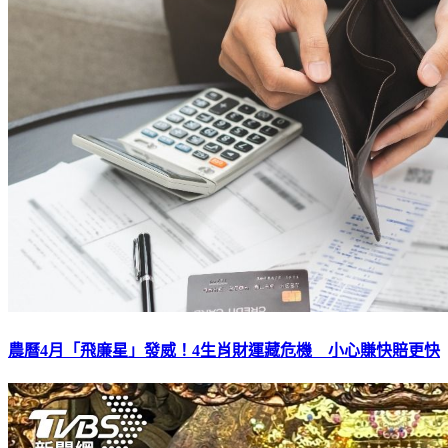
農曆4月「飛廉星」發威！4生肖財運藏危機 小心賺快賠更快