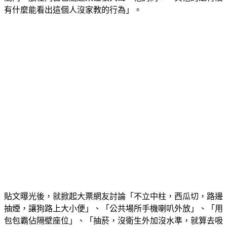
貼文曝光後，就掀起大票網友討論「不立中柱，西瓜切，路邊
抽煙，讓狗路上大小便」、「公共場所手機喇叭外放」、「用
包包霸佔隔壁座位」、「抽菸，沒衛生外加沒水準，就算去吸
菸區抽也一樣，抽過菸的菸蟲全身都是煙臭味」、「插隊仔超