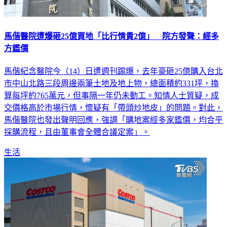
馬偕醫院遭爆砸25億買地「比行情貴2億」 院方發聲：經多
方鑑價
馬偕紀念醫院今（14）日遭週刊踢爆，去年豪砸25億購入台北
市中山北路三段周邊兩筆土地及地上物，總面積約331坪，換
算每坪約765萬元，但事隔一年仍未動工。知情人士質疑，成
交價格高於市場行情，懷疑有「帶頭炒地皮」的問題。對此，
馬偕醫院也發出聲明回應，強調「購地案經多家鑑價，均合乎
採購流程，且由董事會全體合議定案」。
生活