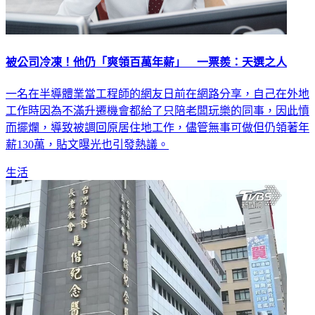
被公司冷凍！他仍「爽領百萬年薪」 一票羨：天選之人
一名在半導體業當工程師的網友日前在網路分享，自己在外地
工作時因為不滿升遷機會都給了只陪老闆玩樂的同事，因此憤
而擺爛，導致被調回原居住地工作，儘管無事可做但仍領著年
薪130萬，貼文曝光也引發熱議。
生活