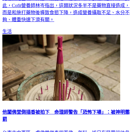
而是和施打藥物後導致食慾下降，造成營養攝取不足、水分不
夠、體重快速下滑有關。
生活
他闖佛堂倒插香被拍下 命理師警告「恐怖下場」：被神明懲
罰
台南市中西區一處佛堂供奉四面佛，怎料，近日有民眾前往參