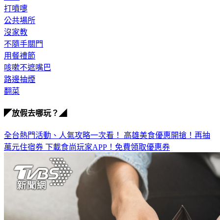
公共場所
沒家教
不隨手關門
用餐禮節
咳嗽不遮嘴巴
路邊抽煙
翻菜
◤放假去哪玩？◢
全台熱門活動、人氣攻略一次看！
高雄美食優惠開搶！再抽
萬元住宿券
下載食尚玩家APP！免費領取優惠券