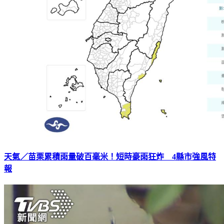
天氣／苗栗累積雨量破百毫米！短時豪雨狂炸 4縣市強風特
報