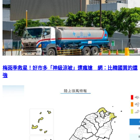
梅雨季救星！好市多「神級涼被」遭瘋搶 網：比韓國買的還
強