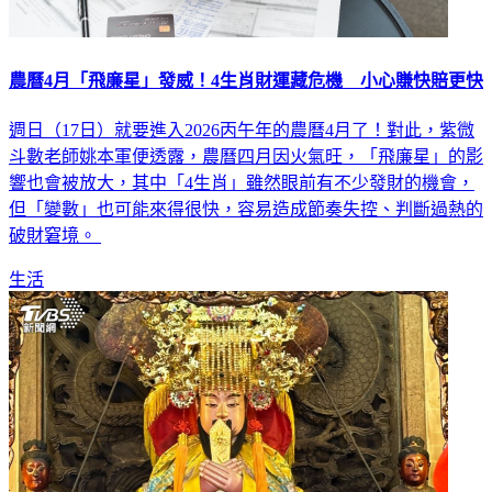
農曆4月「飛廉星」發威！4生肖財運藏危機 小心賺快賠更快
週日（17日）就要進入2026丙午年的農曆4月了！對此，紫微
斗數老師姚本軍便透露，農曆四月因火氣旺，「飛廉星」的影
響也會被放大，其中「4生肖」雖然眼前有不少發財的機會，
但「變數」也可能來得很快，容易造成節奏失控、判斷過熱的
破財窘境。
生活