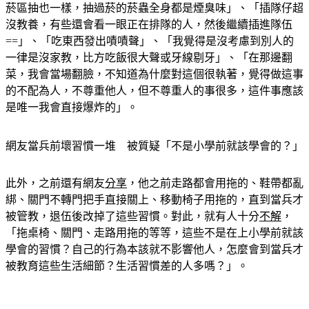
沒教養，有些還會看一眼正在排隊的人，然後繼續插進隊伍
==」、「吃東西發出嘖嘖聲」、「我覺得是沒考慮到別人的
一律是沒家教，比方吃飯很大聲或牙線剔牙」、「在那邊翻
菜，我會當場翻臉，不知道為什麼對這個很執著，覺得做這事
的不配為人，不尊重他人，但不尊重人的事很多，這件事應該
是唯一我會直接爆炸的」。
網友當兵前壞習慣一堆　被質疑「不是小學前就該學會的？」
此外，之前還有網友
分享
，他之前走路都會用拖的、鞋帶都亂
綁、關門不轉門把手直接關上、移動椅子用拖的，直到當兵才
被管教，退伍後改掉了這些習慣。對此，就有人十分
不解
，
「拖桌椅、關門、走路用拖的等等，這些不是在上小學前就該
學會的習慣？自己的行為本該就不影響他人，怎麼會到當兵才
被教育這些生活細節？生活習慣差的人多嗎？」。