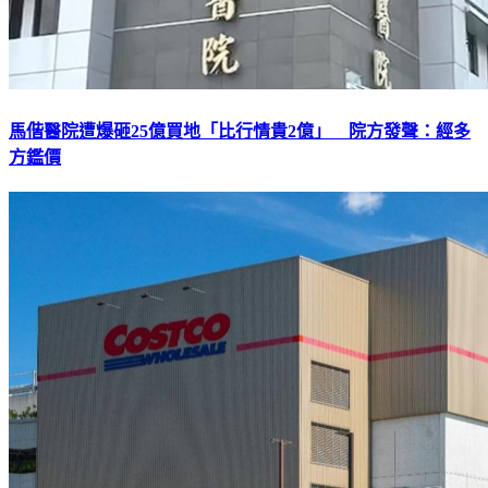
馬偕醫院遭爆砸25億買地「比行情貴2億」 院方發聲：經多
方鑑價