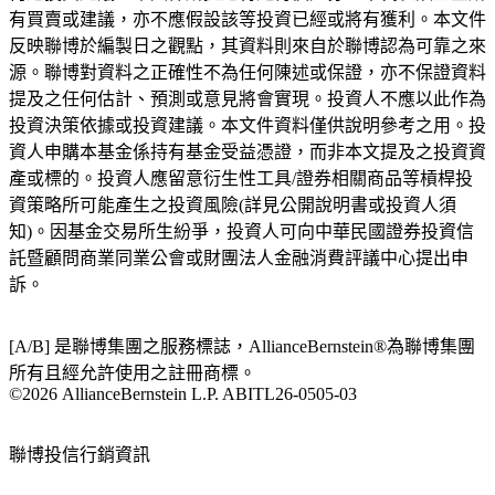
有買賣或建議，亦不應假設該等投資已經或將有獲利。本文件
反映聯博於編製日之觀點，其資料則來自於聯博認為可靠之來
源。聯博對資料之正確性不為任何陳述或保證，亦不保證資料
提及之任何估計、預測或意見將會實現。投資人不應以此作為
投資決策依據或投資建議。本文件資料僅供說明參考之用。投
資人申購本基金係持有基金受益憑證，而非本文提及之投資資
產或標的。投資人應留意衍生性工具/證券相關商品等槓桿投
資策略所可能產生之投資風險(詳見公開說明書或投資人須
知)。因基金交易所生紛爭，投資人可向中華民國證券投資信
託暨顧問商業同業公會或財團法人金融消費評議中心提出申
訴。
[A/B] 是聯博集團之服務標誌，AllianceBernstein®為聯博集團
所有且經允許使用之註冊商標。
©2026 AllianceBernstein L.P. ABITL26-0505-03
聯博投信行銷資訊