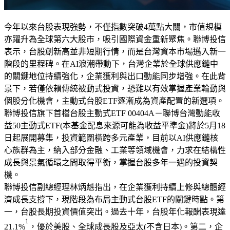
今年以來台股表現強勢，不僅指數突破4萬點大關，市值規模
亦躍升為全球第六大股市，吸引國際資金重新聚焦。聯博投信
表示，台股創新高並非短期行情，而是台灣資本市場邁入新一
階段的里程碑。在AI浪潮帶動下，台灣企業於全球供應鏈中
的關鍵地位持續強化，企業獲利與出口動能同步增強。在此背
景下，若僅依賴傳統被動式投資，恐難以有效掌握產業輪動與
個股分化機會，主動式台股ETF逐漸成為資產配置的新選項。
聯博投信旗下首檔台股主動式ETF 
00404A－聯博台灣動能收
益50主動式ETF(本基金配息來源可能為收益平準金)
將於5月18
日起展開募集，投資範圍橫跨多元產業，目前以AI供應鏈核
心族群為主，納入部分金融、工業等領域機會，力求在結構性
成長與景氣循環之間取得平衡，掌握台股多年一遇的投資契
機。
聯博投信副總經理林炳魁指出，在企業獲利持續上修與總體經
濟成長支撐下，現階段為布局主動式台股ETF的關鍵時點。第
一，台股長期投資價值突出。過去十年，台股年化報酬表現達
1
21.1%
，優於美股、全球成長股及亞太(不含日本)。第二，企