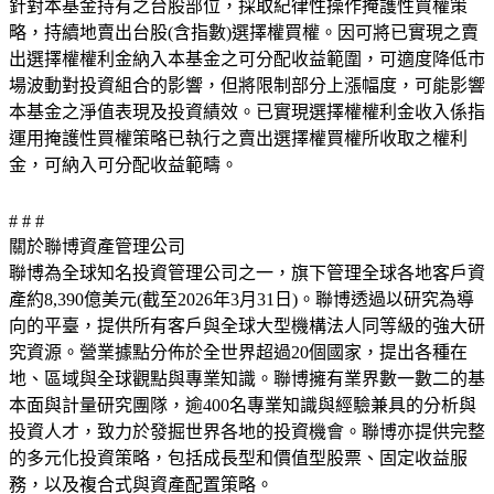
針對本基金持有之台股部位，採取紀律性操作掩護性買權策
略，持續地賣出台股(含指數)選擇權買權。因可將已實現之賣
出選擇權權利金納入本基金之可分配收益範圍，可適度降低市
場波動對投資組合的影響，但將限制部分上漲幅度，可能影響
本基金之淨值表現及投資績效。已實現選擇權權利金收入係指
運用掩護性買權策略已執行之賣出選擇權買權所收取之權利
金，可納入可分配收益範疇。
# # #
關於聯博資產管理公司
聯博為全球知名投資管理公司之一，旗下管理全球各地客戶資
產約8,390億美元(截至2026年3月31日)。聯博透過以研究為導
向的平臺，提供所有客戶與全球大型機構法人同等級的強大研
究資源。營業據點分佈於全世界超過20個國家，提出各種在
地、區域與全球觀點與專業知識。聯博擁有業界數一數二的基
本面與計量研究團隊，逾400名專業知識與經驗兼具的分析與
投資人才，致力於發掘世界各地的投資機會。聯博亦提供完整
的多元化投資策略，包括成長型和價值型股票、固定收益服
務，以及複合式與資產配置策略。