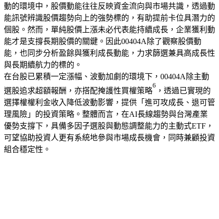
動的環境中，股價動能往往反映資金流向與市場共識，透過動
能訊號辨識股價趨勢向上的強勢標的，有助提前卡位具潛力的
個股。然而，單純股價上漲未必代表能持續成長，企業獲利動
能才是支撐長期股價的關鍵。因此00404A除了觀察股價動
能，也同步分析盈餘與獲利成長動能，力求篩選兼具高成長性
與長期續航力的標的。
在台股已累積一定漲幅、波動加劇的環境下，00404A除主動
6
選股追求超額報酬，亦搭配掩護性買權策略
，透過已實現的
選擇權權利金收入降低波動影響，提供「進可攻成長、退可管
理風險」的投資策略。整體而言，在AI長線趨勢與台灣產業
優勢支撐下，具備多因子選股與動態調整能力的主動式ETF，
可望協助投資人更有系統地參與市場成長機會，同時兼顧投資
組合穩定性。