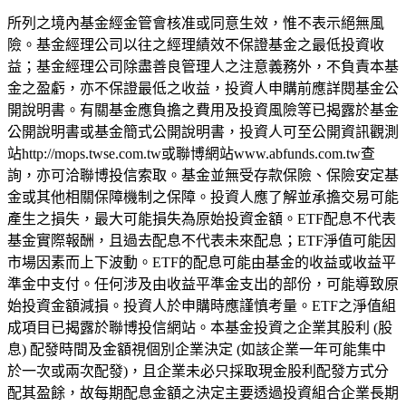
所列之境內基金經金管會核准或同意生效，惟不表示絕無風
險。基金經理公司以往之經理績效不保證基金之最低投資收
益；基金經理公司除盡善良管理人之注意義務外，不負責本基
金之盈虧，亦不保證最低之收益，投資人申購前應詳閱基金公
開說明書。有關基金應負擔之費用及投資風險等已揭露於基金
公開說明書或基金簡式公開說明書，
投資人可至公開資訊觀測
站http://mops.twse.com.tw或聯博網站www.abfunds.com.tw查
詢，亦可洽聯博投信索取。基金並無受存款保險、保險安定基
金或其他相關保障機制之保障。投資人應了解並承擔交易可能
產生之損失，最大可能損失為原始投資金額。
ETF配息不代表
基金實際報酬，且過去配息不代表未來配息；ETF淨值可能因
市場因素而上下波動。ETF的配息可能由基金的收益或收益平
準金中支付。任何涉及由收益平準金支出的部份，可能導致原
始投資金額減損。投資人於申購時應謹慎考量。ETF之淨值組
成項目已揭露於聯博投信網站。
本基金投資之企業其股利 (股
息) 配發時間及金額視個別企業決定 (如該企業一年可能集中
於一次或兩次配發)，且企業未必只採取現金股利配發方式分
配其盈餘，故每期配息金額之決定主要透過投資組合企業長期