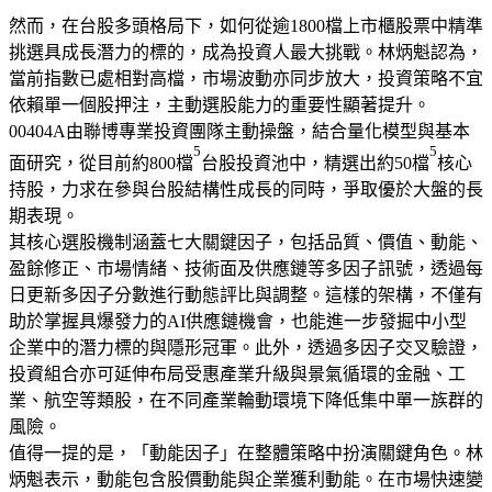
然而，在台股多頭格局下，如何從逾1800檔上市櫃股票中精準
挑選具成長潛力的標的，成為投資人最大挑戰。林炳魁認為，
當前指數已處相對高檔，市場波動亦同步放大，投資策略不宜
依賴單一個股押注，主動選股能力的重要性顯著提升。
00404A由聯博專業投資團隊主動操盤，結合量化模型與基本
5
5
面研究，從目前約800檔
台股投資池中，精選出約50檔
核心
持股，力求在參與台股結構性成長的同時，爭取優於大盤的長
期表現。
其核心選股機制涵蓋七大關鍵因子，包括品質、價值、動能、
盈餘修正、市場情緒、技術面及供應鏈等多因子訊號，透過每
日更新多因子分數進行動態評比與調整。這樣的架構，不僅有
助於掌握具爆發力的AI供應鏈機會，也能進一步發掘中小型
企業中的潛力標的與隱形冠軍。此外，透過多因子交叉驗證，
投資組合亦可延伸布局受惠產業升級與景氣循環的金融、工
業、航空等類股，在不同產業輪動環境下降低集中單一族群的
風險。
值得一提的是，「動能因子」在整體策略中扮演關鍵角色。林
炳魁表示，動能包含股價動能與企業獲利動能。在市場快速變