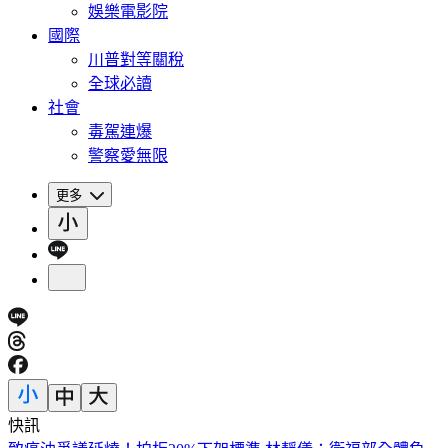
娛樂電影院
國際
川普對等關稅
全球必讀
社會
毒駕連爆
警察愛無限
更多
快訊