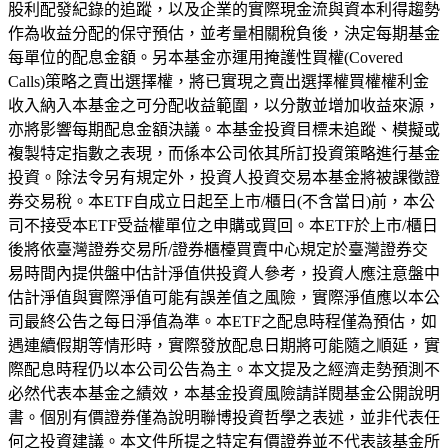
股利配發紀錄的追蹤，以及企業的實際現金流與資本利得趨勢
作為收益分配的保守預估，並考量相關稅負後，決定每期基金
每單位的配息金額。另本基金亦運用掩護性買權(Covered 
Calls)策略之賣出選擇權，將已實現之賣出選擇權買權權利金
收入納入本基金之可分配收益範圍，以分散並增加收益來源，
亦將影響每期配息金額決議。本基金投資目標未追蹤、模擬或
複製特定指數之表現，而係本公司依其所訂投資策略進行基金
投資。除法令另有規定外，投資人投資交易本基金將被課徵證
券交易稅。
本ETF自成立日起至上市/櫃日(不含當日)前，本公
司不接受本ETF受益權單位之申購或買回。
本ETF於上市/櫃日
後將依臺灣證券交易所/證券櫃檯買賣中心規定於臺灣證券交
易時間內提供盤中估計淨值供投資人參考，投資人應注意盤中
估計淨值與實際淨值可能有誤差值之風險，實際淨值應以本公
司最終公告之每日淨值為準。本ETF之配息時程僅為預估，如
遇連續假期等情形時，實際發放配息日期將可能隨之順延，實
際配息時程仍以本公司公告為主。
本文提及之經濟走勢預測不
必然代表本基金之績效，本基金投資風險請詳閱基金公開說明
書。
個別有價證券僅為說明聯博投資哲學之表述，並非代表任
何之投資建議。本文件所提之特定有價證券並不代表該基金所