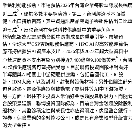
業獲利動能強勁，市場預估2026年台灣企業每股盈餘成長幅度
2
近三成
，優於多數主要經濟體。第三，台灣經濟基本面穩
健。出口持續創高，其中資通訊產品與電子零組件佔出口比重
3
逾七成
，反映台灣在全球科技供應鏈中的重要角色。
林炳魁認為AI是驅動台股中長期成長的重要引擎。市場預
估，全球大型CSP雲端服務供應商、HPC AI與高效能運算供
應商持續擴張AI資產本支出，2026年與2027年超大型資料中
4
心營運商資本支出有望分別接近7,400億與9,100億美元
，台灣
AI整體供應鏈皆可望持續受惠。目前聯博投資團隊相對看好
半導體與AI相關上中游硬體供應鏈，包括晶圓代工、IC設
計、IDM大廠，以及封測、封裝與設備材料；另外也關注部分
包含散熱、電源供應器與被動電子零組件等AI中下游領域。
另一方面，過往不少投資人常偏好金融類股息收潛力。而隨著
台股榮景延續，聯博投資團隊認為，目前台灣金融類股除股利
題材外，其盈餘穩定性與成長性亦值得關注，像是整合銀行、
證券、保險業務的金融控股公司，或是具有產業轉型升級實力
的大型金控。