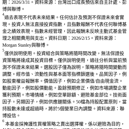
期：2026/3/31。資料來源：台灣出口成長預估來自主計處、彭
博與聯博。
4
過去表現不代表未來結果。任何估計及預測不保證未來會實
現。投資人無法直接投資指數，且指數報酬不代表任何聯博基
金之績效表現。指數未經管理，因此報酬未反映主動式基金管
理之相關費用與支出。
資料日期：2026/2/15。資料來源：
Morgan Stanley與聯博。
5
僅供說明使用。投資組合與策略將隨時間改變，無法保證投
資策略將達成其投資目標。僅供說明使用，過往分析與當前預
測不保證未來結果。
選股因子僅為說明，策略將隨時間變動而
調整。經市值、流動性與基本面等指標篩選後。品質因子，例
如股東權益報酬率。價值因子，例如企業價值/自由現金流。
動能因子，例如股價動能。盈餘預期修正，例如市場調整企業
獲利預期。市場情緒，例如空單餘額、避險基金部位。技術面
因子。另類因子，例如供應鏈關係。50檔為持股配置原則，當
持股數未達或超過時，將於5個營業日內調整。資料來源：聯
博投信。
6 
本基金採掩護性買權策略之賣出選擇權，係以避險為目的，