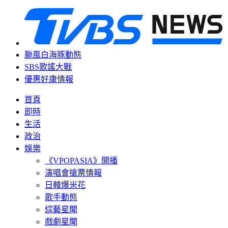
颱風白海豚動態
SBS歌謠大戰
優惠好康情報
首頁
即時
生活
政治
娛樂
《VPOPASIA》開播
演唱會搶票情報
日韓爆米花
歌手動態
綜藝星聞
戲劇星聞