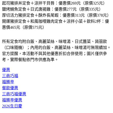
起司豬排丼定食＋涼拌干貝唇：
優惠價269元（原價325元）
鹽烤鯖魚定食＋日式唐揚雞：
優惠價277元（原價335元）
厚切活力豬排定食＋酥炸長尾蝦：
優惠價313元（原價378元）
開運豬排定食＋和風咖哩雞肉定食＋涼拌小菜＋飲料2杯：
優
惠價465元（原價575元）
所有定食均附白飯、高麗菜絲、味噌湯、日式醬菜、蒟蒻飲
（口味隨機）；內用的白飯、高麗菜絲、味噌湯可無限續加。
官方提醒，本活動不與其他優惠折扣合併使用；圖片僅供參
考，實際餐點依門市供應為準。
優惠
三商巧福
福勝亭
餐飲優惠
三商巧福優惠
福勝亭優惠
2026生日慶