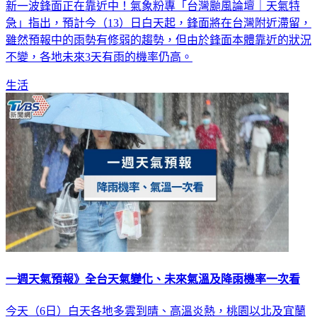
新一波鋒面正在靠近中！氣象粉專「台灣颱風論壇｜天氣特
急」指出，預計今（13）日白天起，鋒面將在台灣附近滯留，
雖然預報中的雨勢有修弱的趨勢，但由於鋒面本體靠近的狀況
不變，各地未來3天有雨的機率仍高。
生活
一週天氣預報》全台天氣變化、未來氣溫及降雨機率一次看
今天（6日）白天各地多雲到晴、高溫炎熱，桃園以北及宜蘭