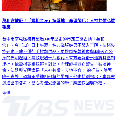
萬和宮被砸！「媽祖金身」摔落地 命理師斥：人神共憤必遭
報應
台中市南屯區擁有超過340年歷史的市定三級古蹟「萬和
宮」，今（12）日上午遭一名35歲張姓男子闖入正殿，情緒失
控砸廟。他不僅徒手掀翻供品，更推倒多尊神像與4座破百公
斤的光明燈塔，導致現場一片狼藉。警方獲報後迅速將其壓制
逮捕，依毀損罪嫌送辦。對此，命理師楊登嵙警告，破壞神
像、法器與光明燈是「人神共憤、天地不容 」的行為，除面
臨刑責外，恐將承受神明部將的懲罰。他也特別點出，本週末
適逢國中會考，憂心考運受影響的學子應盡快回廟祈福。
生活