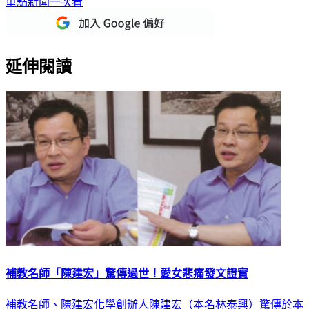
重點新聞一次看
延伸閱讀
補教名師「陳建宏」驚傳過世！愛女悲痛發文證實
補教名師、陳建宏化學創辦人陳建宏（本名林泰興）驚傳於本