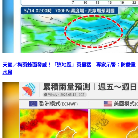
天氣／梅雨鋒面發威！「這地區」雨最猛 專家示警：防嚴重
水患