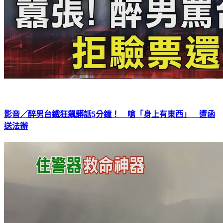
影音／醉男台鐵狂飆髒話5分鐘！ 嗆「身上有東西」 遭函
送法辦