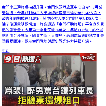
金門小三通旅運持續升溫，金門水頭港旅運中心自今年2月試
營運後，今年1月至4月入出境總旅客量已達69萬6,142人次，
較去年同期成長24.8％，其中陸客入境金門達5萬2,420人次。
除了旅運量明顯增加，旅客透過「金門行動旅服」平台查詢景
點的瀏覽量，今年第一季也突破74萬次、年增11.6％；熱門景
點則由金沙戲院、陽翟老街、大膽島、高洞坑道等戰地文化景
點最受關注，顯示金門戰地與歷史觀光魅力持續升溫。
生活