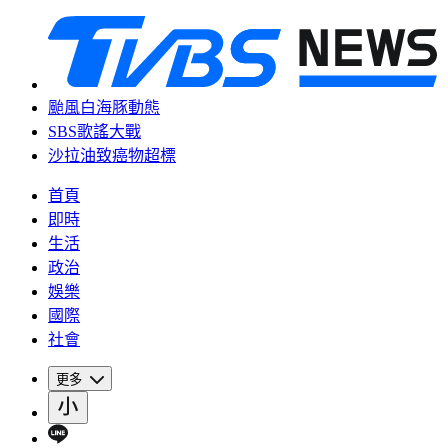
颱風白海豚動態
SBS歌謠大戰
沙拉油致癌物超標
首頁
即時
生活
政治
娛樂
國際
社會
更多