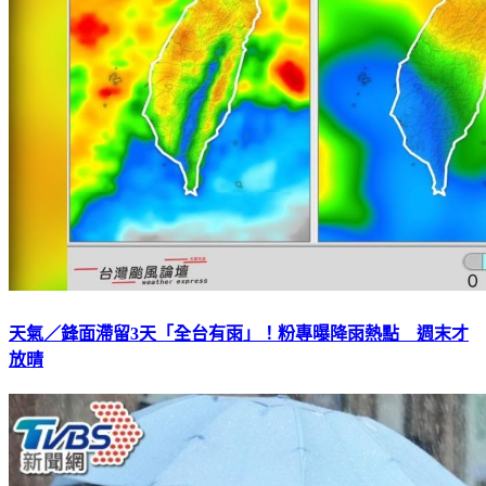
天氣／鋒面滯留3天「全台有雨」！粉專曝降雨熱點 週末才
放晴