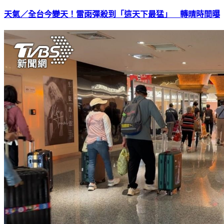
天氣／全台今變天！雷雨彈殺到「這天下最猛」 轉晴時間曝