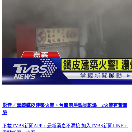
影音／嘉義鐵皮建築火警、台南廚房鍋具乾燒 2火警有驚無
險
下載TVBS新聞APP，最新消息不漏接
加入TVBS新聞LINE，