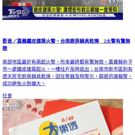
影音／嘉義鐵皮建築火警、台南廚房鍋具乾燒 2火警有驚無
險
南部地區最近有兩起火警，所幸最終都有驚無險。嘉義縣朴子
市一處鐵皮建築起火，一樓住戶及時逃出；台南市新市區則有
透天民宅廚房鍋具乾燒，因住警器及時警示，鄰居迅速報警，
成功避免火勢擴大。
社會