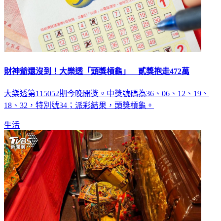
財神爺還沒到！大樂透「頭獎槓龜」 貳獎抱走472萬
大樂透第115052期今晚開獎。中獎號碼為36、06、12、19、
18、32，特別號34；派彩結果，頭獎槓龜。
生活