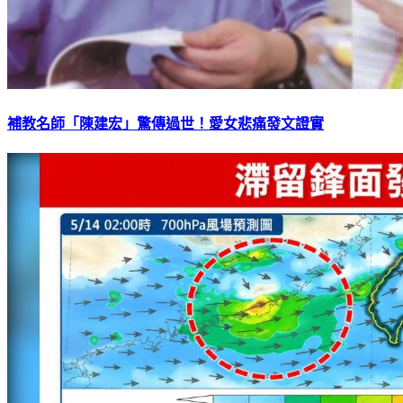
補教名師「陳建宏」驚傳過世！愛女悲痛發文證實