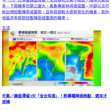
今（13）日滯留鋒面發威！全台各地天氣不穩定，環境水氣增
多，下雨機率也隨之變大。氣象專家林得恩提醒，中部以北可
能出現短暫陣雨或雷雨，且有局部較大雨勢發生的機會，其他
地區亦有局部短暫陣雨或雷雨的機率。
生活
天氣／鋒面滯留3天「全台有雨」！粉專曝降雨熱點 週末才
放晴