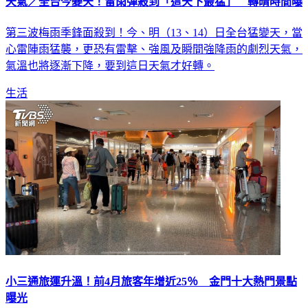
天氣／全台今變天！雷雨彈殺到「這天下最猛」 轉晴時間曝
第三波梅雨季鋒面殺到！今、明（13、14）日全台猛變天，當
心雷陣雨猛襲，更恐有雷擊、強風及瞬間強降雨的劇烈天氣，
氣溫也將逐漸下降，要到這日天氣才好轉。
生活
小三通旅運升溫！前4月旅客年增近25％ 金門十大熱門景點
曝光