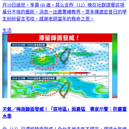
月10日過世，享壽 68 歲。其么女昨（12）晚在社群證實這項
萬分不捨的噩耗，消息一出震驚補教界。眾多陳建宏昔日的學
生紛紛留言弔唁，感謝老師當年的救命之恩。
生活
天氣／梅雨鋒面發威！「這地區」雨最猛 專家示警：防嚴重
水患