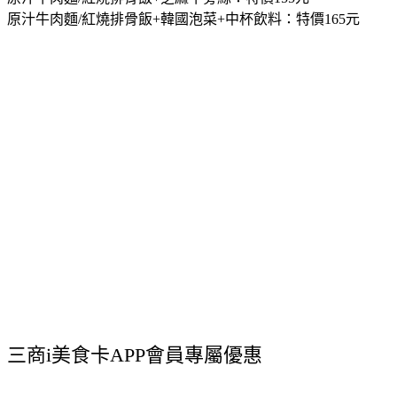
原汁牛肉麵/紅燒排骨飯+韓國泡菜+中杯飲料：
特價165元
三商i美食卡APP會員專屬優惠