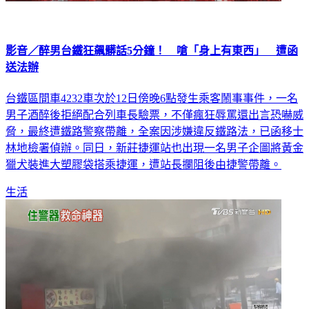
影音／醉男台鐵狂飆髒話5分鐘！ 嗆「身上有東西」 遭函
送法辦
台鐵區間車4232車次於12日傍晚6點發生乘客鬧事事件，一名
男子酒醉後拒絕配合列車長驗票，不僅瘋狂辱罵還出言恐嚇威
脅，最終遭鐵路警察帶離，全案因涉嫌違反鐵路法，已函移士
林地檢署偵辦。同日，新莊捷運站也出現一名男子企圖將黃金
獵犬裝進大塑膠袋搭乘捷運，遭站長攔阻後由捷警帶離。
生活