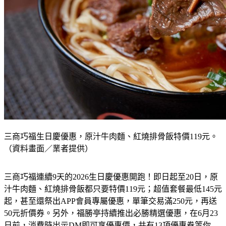
三商巧福生日慶優惠，原汁牛肉麵、紅燒排骨飯特價119元。
（資料畫面／業者提供）
三商巧福連續9天的2026生日慶優惠開跑！即日起至20日，原
汁牛肉麵、紅燒排骨飯都只要特價119元；超值套餐最低145元
起，甚至還祭出APP會員專屬優惠，單筆交易滿250元，再送
50元折價券。另外，福勝亭持續推出必勝精選優惠，在6月23
日前，消費時出示DM即可享優惠價，共有13項優惠券等你