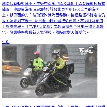
地區偶有短暫陣雨，午後中南部地區及其他山區有局部短暫雷
陣雨。中颱白海豚清晨2時位於台北東方約1360公里的海面
上，朝偏西的方向往琉球附近海面移動，後續路徑不確定性仍
大，週末到下週一（8日至10日）最接近台灣，不排除發布海
上颱風警報。《TVBS新聞網》為您掌握全台各地一週氣溫變
化、降雨機率與最新天氣預報，隨時應對天氣變化。
生活