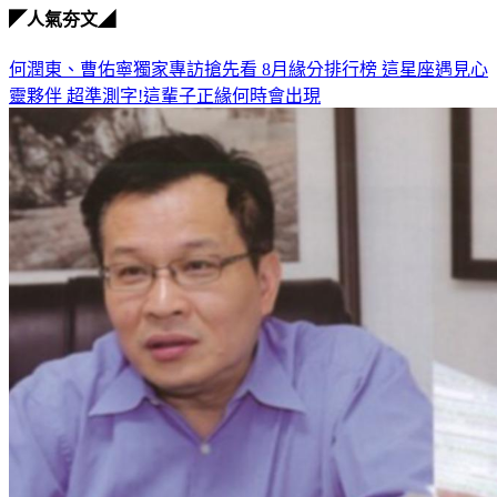
◤人氣夯文◢
何潤東、曹佑寧獨家專訪搶先看
8月緣分排行榜 這星座遇見心
靈夥伴
超準測字!這輩子正緣何時會出現