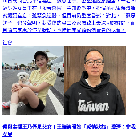
10日晚間台北市信義區「邏思起子」密室逃脫旗艦店，一名29
歲吳姓女員工在「永春醫院」主題遊戲中，扮演吊死鬼時遭繩
索纏頸窒息，雖緊急送醫，但目前仍重度昏迷。對此，「邏思
起子」也發聲明，對受傷的員工及家屬致上最深切的慰問，而
目前店家處於停業狀態，也陸續完成預約消費者的退費。
社會
傳與主播王乃伃是父女！王瑞德曝她「感情狀態」澄清：非我
女兒