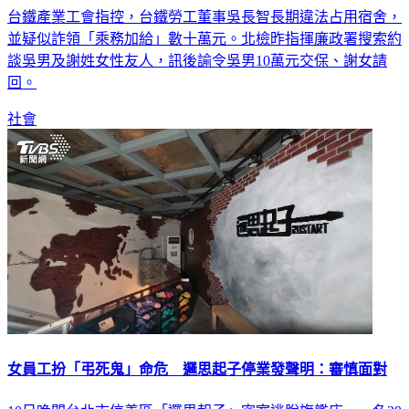
台鐵產業工會指控，台鐵勞工董事吳長智長期違法占用宿舍，
並疑似詐領「乘務加給」數十萬元。北檢昨指揮廉政署搜索約
談吳男及謝姓女性友人，訊後諭令吳男10萬元交保、謝女請
回。
社會
女員工扮「弔死鬼」命危 邏思起子停業發聲明：審慎面對