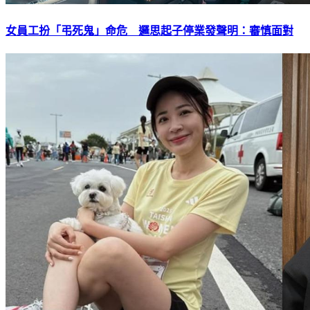
女員工扮「弔死鬼」命危 邏思起子停業發聲明：審慎面對