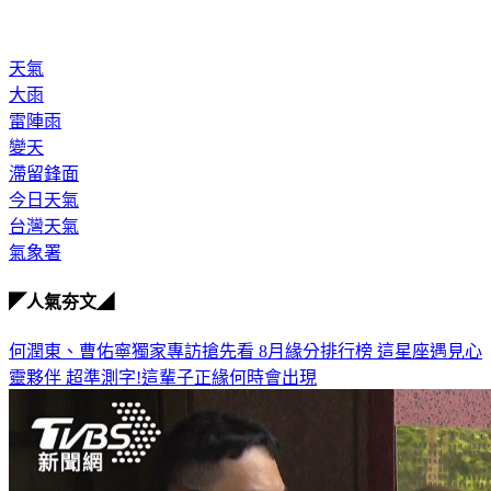
天氣
大雨
雷陣雨
變天
滯留鋒面
今日天氣
台灣天氣
氣象署
◤人氣夯文◢
何潤東、曹佑寧獨家專訪搶先看
8月緣分排行榜 這星座遇見心
靈夥伴
超準測字!這輩子正緣何時會出現