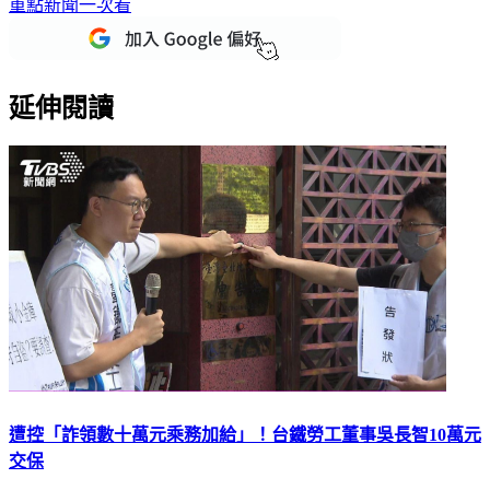
重點新聞一次看
延伸閱讀
遭控「詐領數十萬元乘務加給」！台鐵勞工董事吳長智10萬元
交保