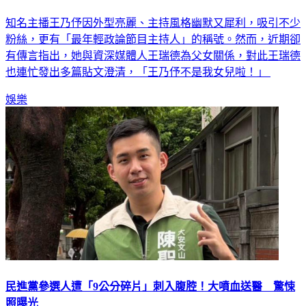
知名主播王乃伃因外型亮麗、主持風格幽默又犀利，吸引不少
粉絲，更有「最年輕政論節目主持人」的稱號。然而，近期卻
有傳言指出，她與資深媒體人王瑞德為父女關係，對此王瑞德
也連忙發出多篇貼文澄清，「王乃伃不是我女兒啦！」
娛樂
民進黨參選人遭「9公分碎片」刺入腹腔！大噴血送醫 驚悚
照曝光