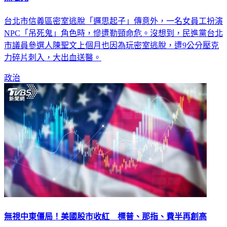
台北市信義區密室逃脫「邏思起子」傳意外，一名女員工扮演
NPC「吊死鬼」角色時，慘遭勒頸命危。沒想到，民進黨台北
市議員參選人陳聖文上個月也因為玩密室逃脫，遭9公分壓克
力碎片刺入，大出血送醫。
政治
無視中東僵局！美國股市收紅 標普、那指、費半再創高