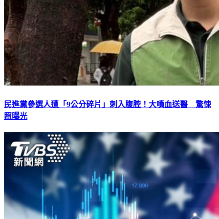
民進黨參選人遭「9公分碎片」刺入腹腔！大噴血送醫 驚悚
照曝光