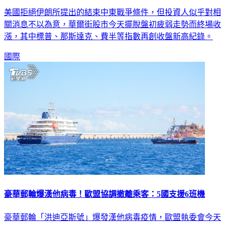
美國拒絕伊朗所提出的結束中東戰爭條件，但投資人似乎對相
關消息不以為意，華爾街股市今天擺脫盤初疲弱走勢而終場收
漲，其中標普、那斯達克、費半等指數再創收盤新高紀錄。
國際
豪華郵輪爆漢他病毒！歐盟協調撤離乘客：5國支援6班機
豪華郵輪「洪迪亞斯號」爆發漢他病毒疫情，歐盟執委會今天