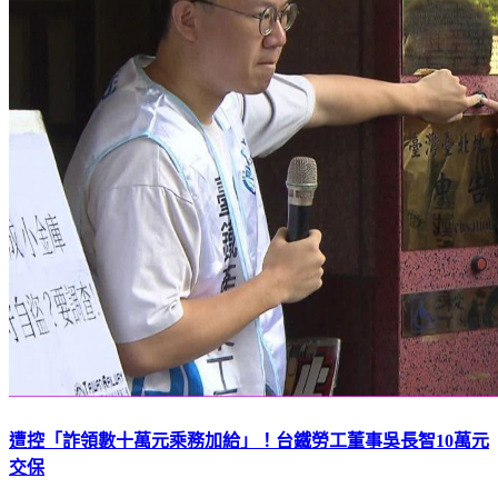
遭控「詐領數十萬元乘務加給」！台鐵勞工董事吳長智10萬元
交保