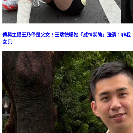
傳與主播王乃伃是父女！王瑞德曝她「感情狀態」澄清：非我
女兒