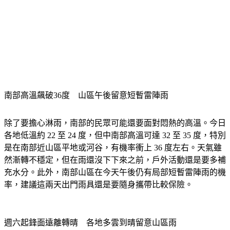
南部高溫飆破36度　山區午後留意短暫雷陣雨
除了要擔心淋雨，南部的民眾可能還要面對悶熱的高溫。今日
各地低溫約 22 至 24 度，但中南部高溫可達 32 至 35 度，特別
是在南部近山區平地或河谷，有機率衝上 36 度左右。天氣雖
然漸轉不穩定，但在雨還沒下下來之前，戶外活動還是要多補
充水分。此外，南部山區在今天午後仍有局部短暫雷陣雨的機
率，建議這兩天出門雨具還是要隨身攜帶比較保險。
週六起鋒面遠離轉晴　各地多雲到晴留意山區雨