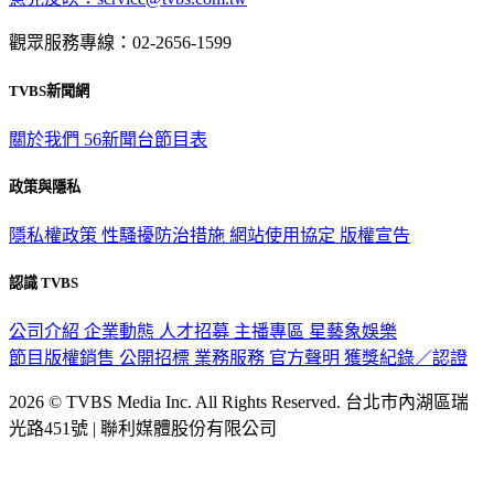
觀眾服務專線：02-2656-1599
TVBS新聞網
關於我們
56新聞台節目表
政策與隱私
隱私權政策
性騷擾防治措施
網站使用協定
版權宣告
認識 TVBS
公司介紹
企業動態
人才招募
主播專區
星藝象娛樂
節目版權銷售
公開招標
業務服務
官方聲明
獲獎紀錄／認證
2026 © TVBS Media Inc. All Rights Reserved. 台北市內湖區瑞
光路451號 | 聯利媒體股份有限公司