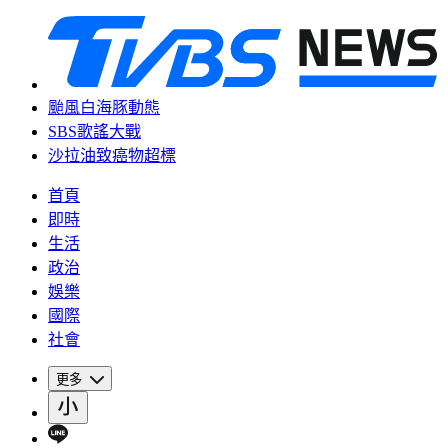
颱風白海豚動態
SBS歌謠大戰
沙拉油致癌物超標
首頁
即時
生活
政治
娛樂
國際
社會
更多