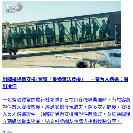
出國機場過安檢1習慣「最慘無法登機」 一票台人遇過：嚇
出冷汗
一名經驗豐富的旅行社領隊近日在丹麥機場帶團時，有旅客將
證件放入安檢籃後，經過安檢發現遺失，經多次追問後，安檢
人員才歸還證件，領隊提醒過安檢時證件應收好，並於通關後
立刻確認貴重物品，貼文引發網友熱議與相似經驗分享。