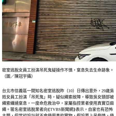
密室逃脫女員工扮演吊死鬼疑操作不慎，窒息失去生命跡象。
（圖／陳冠宇攝）
台北市信義區一間知名密室逃脫昨（10）日傳出意外，29歲吳
姓女員工扮演「吊死鬼」時，疑似繩索故障，導致吳女頸部被
繩索纏繞窒息，一度命危救治中，家屬指控業者使用真實亞麻
繩。匿名密室逃脫業者向⟪TVBS新聞網⟫表示，自家也有恐怖
主題，但當初設計就不會使用真的實物，假設要上吊劇情，使