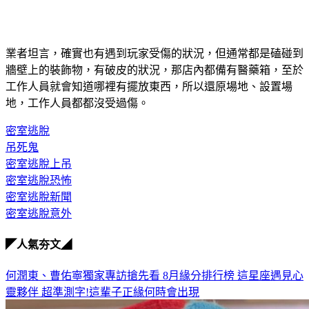
業者坦言，確實也有遇到玩家受傷的狀況，但通常都是磕碰到
牆壁上的裝飾物，有破皮的狀況，那店內都備有醫藥箱，至於
工作人員就會知道哪裡有擺放東西，所以還原場地、設置場
地，工作人員都都沒受過傷。
密室逃脫
吊死鬼
密室逃脫上吊
密室逃脫恐怖
密室逃脫新聞
密室逃脫意外
◤人氣夯文◢
何潤東、曹佑寧獨家專訪搶先看
8月緣分排行榜 這星座遇見心
靈夥伴
超準測字!這輩子正緣何時會出現