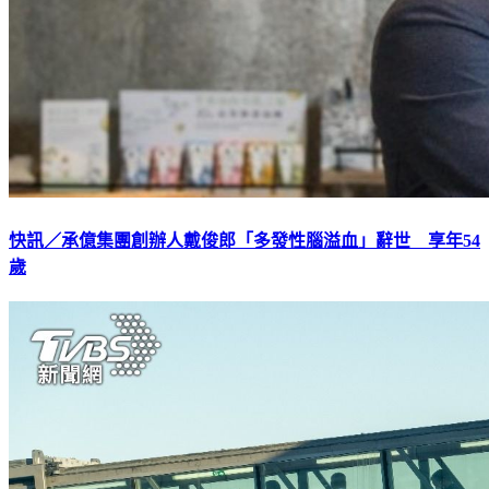
快訊／承億集團創辦人戴俊郎「多發性腦溢血」辭世 享年54
歲