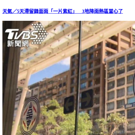
天氣／5天滯留鋒面雨「一片紫紅」 3地降雨熱區當心了