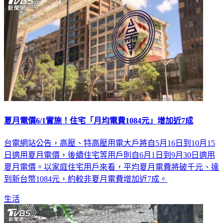
夏月電價6/1實施！住宅「月均電費1084元」增加近7成
台電網站公告，高壓、特高壓用電大戶將自5月16日到10月15
日適用夏月電價，後續住宅等用戶則自6月1日到9月30日適用
夏月電價。以家庭住宅用戶來看，平均夏月電費將破千元、達
到新台幣1084元，約較非夏月電費增加近7成。
生活