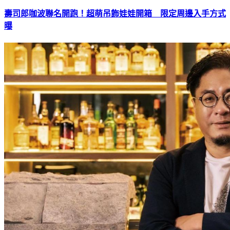
壽司郎咖波聯名開跑！超萌吊飾娃娃開箱 限定周邊入手方式
曝