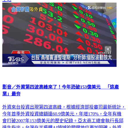
影音／外資第四波高峰來了！今年恐破153億美元 「這產
業」最夯
外資來台投資出現第四波高峰，根據經濟部投審司最新統計，
今年首季外資投資總額達60.9億美元，年增170%，全年有機
會打破2007年153億美元的歷史紀錄。亞太商工總會執行長邱
達生指出，台灣在半導體AI領域的關鍵地位更加明確，外資