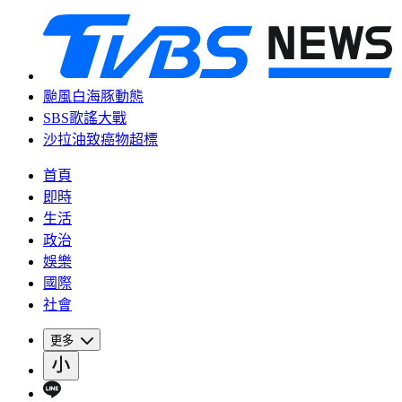
颱風白海豚動態
SBS歌謠大戰
沙拉油致癌物超標
首頁
即時
生活
政治
娛樂
國際
社會
更多