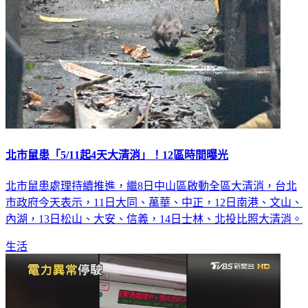
北市鼠患「5/11起4天大清消」！12區時間曝光
北市鼠患處理持續推進，繼8日中山區啟動全區大清消，台北
市政府今天表示，11日大同、萬華、中正，12日南港、文山、
內湖，13日松山、大安、信義，14日士林、北投比照大清消。
生活