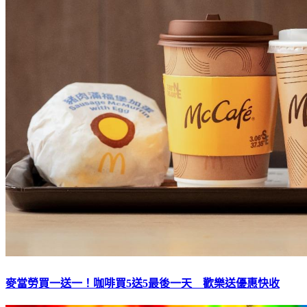
麥當勞買一送一！咖啡買5送5最後一天 歡樂送優惠快收