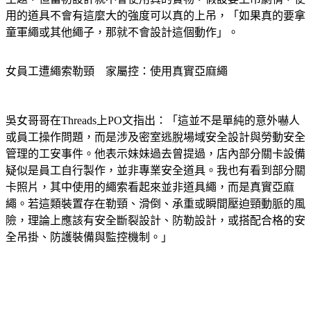
用的道具不會有這麼大的強度可以真的上吊，「如果真的要拿
童軍繩或其他繩子，那就不會設計這個動作」。
女員工遭繩索勒頸　家屬控：使用真實亞麻繩
吳女哥哥在Threads上PO文指出：「這並不是單純的意外嚇人
或員工操作問題，而是涉及密室逃脫場域安全設計與勞動安全
管理的工安事件。他表示妹妹過去曾提過，店內部分關卡設備
疑似是員工自行製作，並非專業安全道具。我也有看到部分關
卡照片，其中使用的繩索看起來並非道具繩，而是真實亞麻
繩。若這類裝置存在勒頸、滑倒、承重或瞬間壓迫頸動脈的風
險，理論上應該有安全斷裂設計、防勒設計，或搭配合格的安
全吊掛、防護裝備與監控機制。」