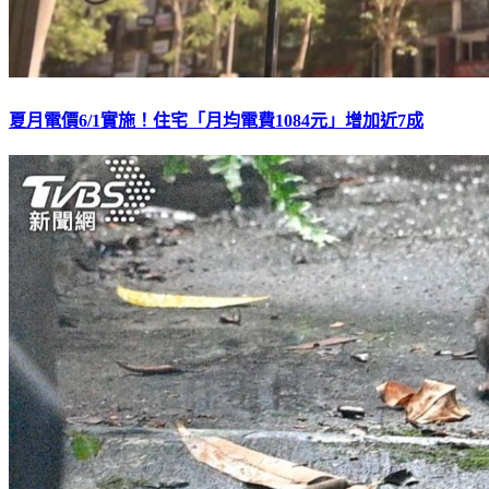
夏月電價6/1實施！住宅「月均電費1084元」增加近7成