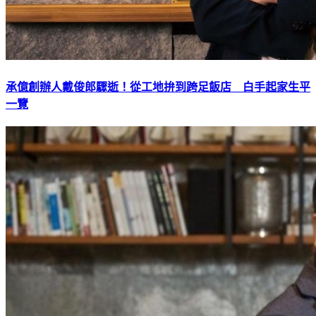
承億創辦人戴俊郎驟逝！從工地拚到跨足飯店 白手起家生平
一覽