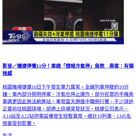
影音／機捷停電11分！車廂「燈暗冷氣停」急煞 乘客：有頓
挫感
桃園機場捷運10日下午發生電力異常，全線列車停駛約10分
鐘，車內部分照明停電、冷氣也停止運作，部分民眾的手機乘
車碼更因此無法刷進站。事發當天適逢中職例行賽，不少球迷
正要前往桃園球場，卻遇上這場突發狀況。桃捷公司表示，
A14站至A22站供電設備發生短暫異常，總計19列車、1345名
旅客受到影響。
生活