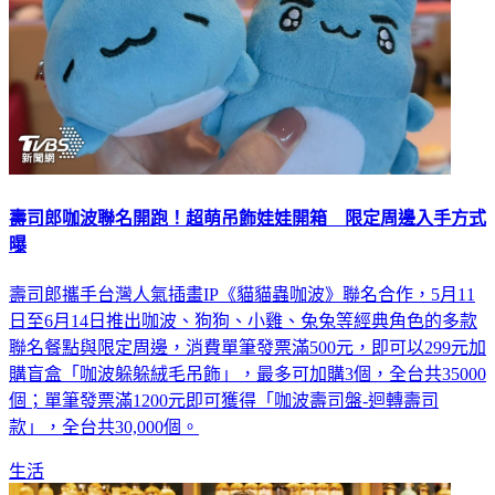
壽司郎咖波聯名開跑！超萌吊飾娃娃開箱 限定周邊入手方式
曝
壽司郎攜手台灣人氣插畫IP《貓貓蟲咖波》聯名合作，5月11
日至6月14日推出咖波、狗狗、小雞、兔兔等經典角色的多款
聯名餐點與限定周邊，消費單筆發票滿500元，即可以299元加
購盲盒「咖波躲躲絨毛吊飾」，最多可加購3個，全台共35000
個；單筆發票滿1200元即可獲得「咖波壽司盤-迴轉壽司
款」，全台共30,000個。
生活