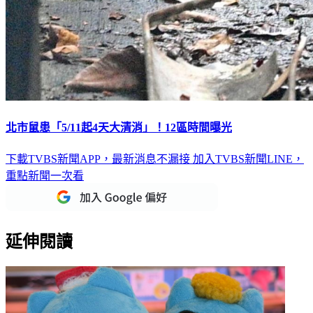
北市鼠患「5/11起4天大清消」！12區時間曝光
下載TVBS新聞APP，最新消息不漏接
加入TVBS新聞LINE，
重點新聞一次看
延伸閱讀