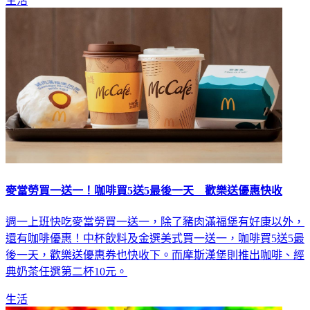
生活
麥當勞買一送一！咖啡買5送5最後一天 歡樂送優惠快收
週一上班快吃麥當勞買一送一，除了豬肉滿福堡有好康以外，
還有咖啡優惠！中杯飲料及金選美式買一送一，咖啡買5送5最
後一天，歡樂送優惠券也快收下。而摩斯漢堡則推出咖啡、經
典奶茶任選第二杯10元。
生活