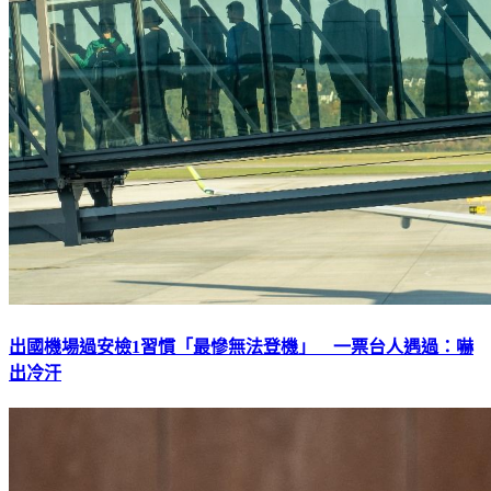
出國機場過安檢1習慣「最慘無法登機」 一票台人遇過：嚇
出冷汗