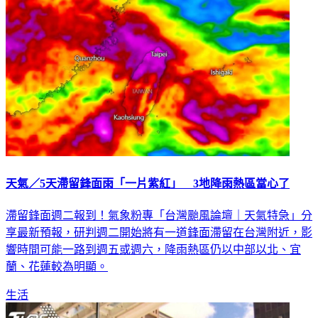
天氣／5天滯留鋒面雨「一片紫紅」 3地降雨熱區當心了
滯留鋒面週二報到！氣象粉專「台灣颱風論壇｜天氣特急」分
享最新預報，研判週二開始將有一道鋒面滯留在台灣附近，影
響時間可能一路到週五或週六，降雨熱區仍以中部以北、宜
蘭、花蓮較為明顯。
生活