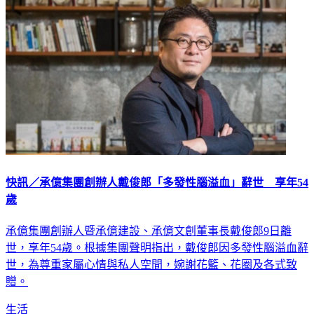
快訊／承億集團創辦人戴俊郎「多發性腦溢血」辭世 享年54
歲
承億集團創辦人暨承億建設、承億文創董事長戴俊郎9日離
世，享年54歲。根據集團聲明指出，戴俊郎因多發性腦溢血辭
世，為尊重家屬⼼情與私⼈空間，婉謝花籃、花圈及各式致
贈。
生活