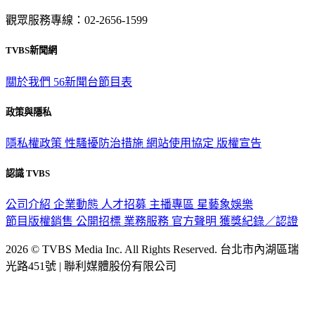
觀眾服務專線：02-2656-1599
TVBS新聞網
關於我們
56新聞台節目表
政策與隱私
隱私權政策
性騷擾防治措施
網站使用協定
版權宣告
認識 TVBS
公司介紹
企業動態
人才招募
主播專區
星藝象娛樂
節目版權銷售
公開招標
業務服務
官方聲明
獲獎紀錄／認證
2026 © TVBS Media Inc. All Rights Reserved. 台北市內湖區瑞
光路451號 | 聯利媒體股份有限公司