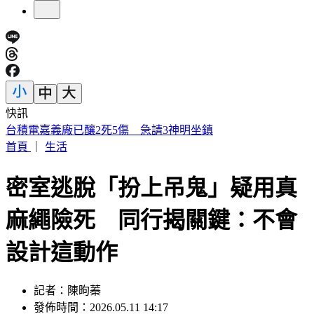
快訊
IU無預警召喚前男友 韓網替「她」心疼：很不舒服
首頁
｜
生活
密室逃脫「扮上吊鬼」疑用真
麻繩險死 同行揭關鍵：不會
設計這動作
記者：陳昫蓁
發佈時間：2026.05.11 14:17