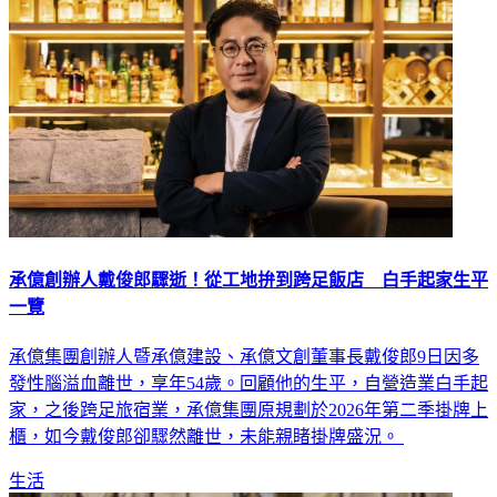
承億創辦人戴俊郎驟逝！從工地拚到跨足飯店 白手起家生平
一覽
承億集團創辦人暨承億建設、承億文創董事長戴俊郎9日因多
發性腦溢血離世，享年54歲。回顧他的生平，自營造業白手起
家，之後跨足旅宿業，承億集團原規劃於2026年第二季掛牌上
櫃，如今戴俊郎卻驟然離世，未能親睹掛牌盛況。
生活