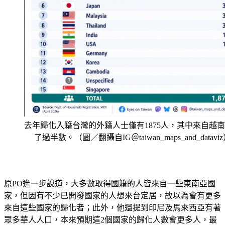
去年歸化入籍台灣的外籍人士僅有1875人，其中來自越
了過半數。（圖／翻攝自IG＠taiwan_maps_and_datavi
原PO進一步說道，大多數取得國籍的人皆來自一些東南亞國
家，但因有不少已開發國家的人想來台定居，故以為會有更多
來自這些國家的歸化者；此外，他還提到印尼及馬來西亞有著
眾多華人人口，本來預期這2個國家的歸化人數會更多人，最
後更笑稱「只有1位新加坡人看起來還蠻可愛的」。