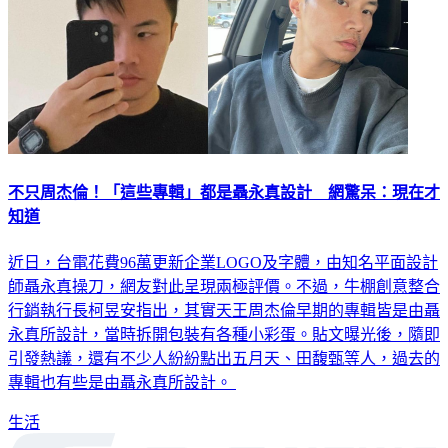
不只周杰倫！「這些專輯」都是聶永真設計 網驚呆：現在才
知道
近日，台電花費96萬更新企業LOGO及字體，由知名平面設計
師聶永真操刀，網友對此呈現兩極評價。不過，牛棚創意整合
行銷執行長柯昱安指出，其實天王周杰倫早期的專輯皆是由聶
永真所設計，當時拆開包裝有各種小彩蛋。貼文曝光後，隨即
引發熱議，還有不少人紛紛點出五月天、田馥甄等人，過去的
專輯也有些是由聶永真所設計。
生活