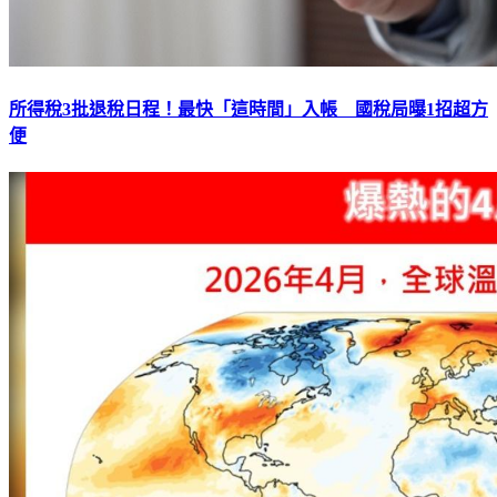
所得稅3批退稅日程！最快「這時間」入帳 國稅局曝1招超方
便