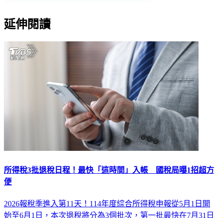
延伸閱讀
所得稅3批退稅日程！最快「這時間」入帳 國稅局曝1招超方
便
2026報稅季進入第11天！114年度綜合所得稅申報從5月1日開
始至6月1日，本次退稅將分為3個批次，第一批最快在7月31日
就會發放。對此，財政部台北國稅局建議，民眾可透過網路報