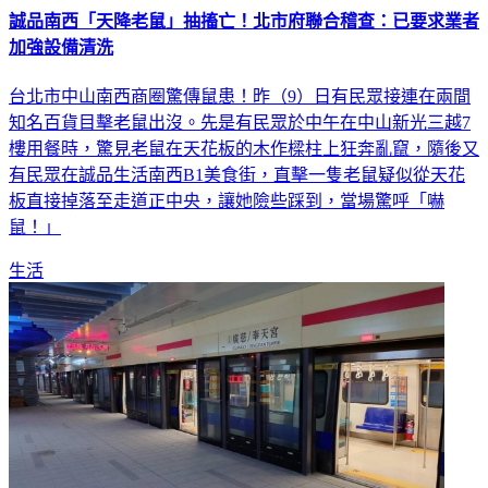
加強設備清洗
台北市中山南西商圈驚傳鼠患！昨（9）日有民眾接連在兩間
知名百貨目擊老鼠出沒。先是有民眾於中午在中山新光三越7
樓用餐時，驚見老鼠在天花板的木作樑柱上狂奔亂竄，隨後又
有民眾在誠品生活南西B1美食街，直擊一隻老鼠疑似從天花
板直接掉落至走道正中央，讓她險些踩到，當場驚呼「嚇
鼠！」
生活