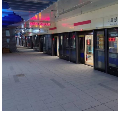
通勤族注意！北捷紅線「首站變了」明起試運轉 尖峰班距微