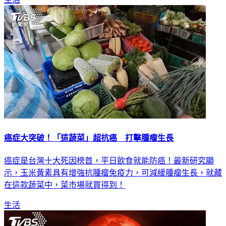
癌症大突破！「這蔬菜」超抗癌 打擊腫瘤生長
癌症是台灣十大死因榜首，平日飲食就能防癌！最新研究顯
示，玉米黃素具有增強抗腫瘤免疫力，可減緩腫瘤生長，就藏
在這款蔬菜中，菜市場就買得到！
生活