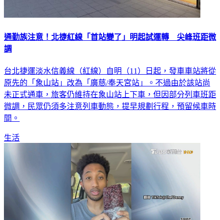
通勤族注意！北捷紅線「首站變了」明起試運轉 尖峰班距微
調
台北捷運淡水信義線（紅線）自明（11）日起，發車車站將從
原先的「象山站」改為「廣慈/奉天宮站」。不過由於該站尚
未正式通車，旅客仍維持在象山站上下車，但因部分列車班距
微調，民眾仍須多注意列車動態，提早規劃行程，預留候車時
間。
生活