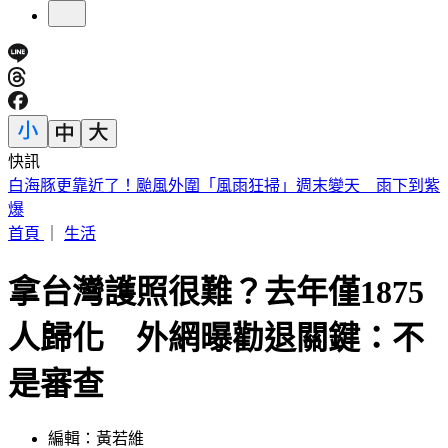
快訊
南港瑪莎拉蒂撞路邊車輛！駕駛肇逃留「喪屍菸彈」
首頁
｜
生活
拿台灣護照很難？去年僅1875
人歸化 外網曝勸退關鍵：不
是審查
編輯：黃若維
發佈時間：2026.05.11 10:24