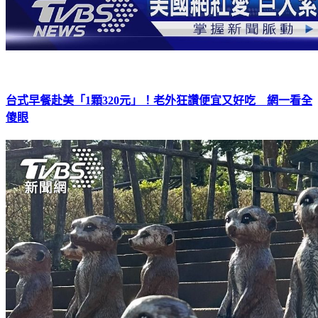
台式早餐赴美「1顆320元」！老外狂讚便宜又好吃 網一看全
傻眼