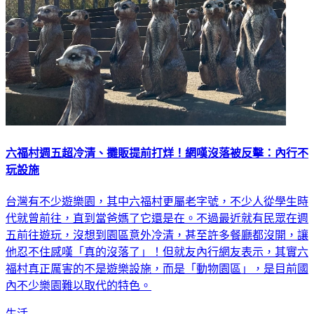
六福村週五超冷清、攤販提前打烊！網嘆沒落被反擊：內行不
玩設施
台灣有不少遊樂園，其中六福村更屬老字號，不少人從學生時
代就曾前往，直到當爸媽了它還是在。不過最近就有民眾在週
五前往遊玩，沒想到園區意外冷清，甚至許多餐廳都沒開，讓
他忍不住感嘆「真的沒落了」！但就友內行網友表示，其實六
福村真正厲害的不是遊樂設施，而是「動物園區」，是目前國
內不少樂園難以取代的特色。
生活