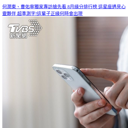
靈夥伴
超準測字!這輩子正緣何時會出現