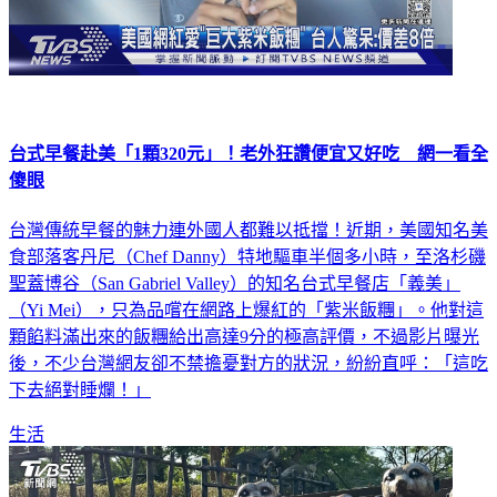
台式早餐赴美「1顆320元」！老外狂讚便宜又好吃 網一看全
傻眼
台灣傳統早餐的魅力連外國人都難以抵擋！近期，美國知名美
食部落客丹尼（Chef Danny）特地驅車半個多小時，至洛杉磯
聖蓋博谷（San Gabriel Valley）的知名台式早餐店「義美」
（Yi Mei），只為品嚐在網路上爆紅的「紫米飯糰」。他對這
顆餡料滿出來的飯糰給出高達9分的極高評價，不過影片曝光
後，不少台灣網友卻不禁擔憂對方的狀況，紛紛直呼：「這吃
下去絕對睡爛！」
生活