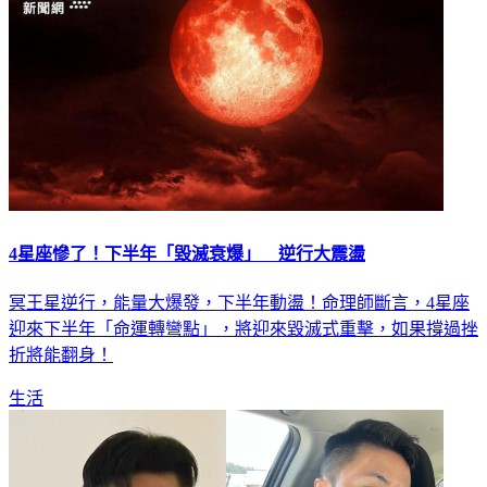
4星座慘了！下半年「毀滅衰爆」 逆行大震盪
冥王星逆行，能量大爆發，下半年動盪！命理師斷言，4星座
迎來下半年「命運轉彎點」，將迎來毀滅式重擊，如果撐過挫
折將能翻身！
生活