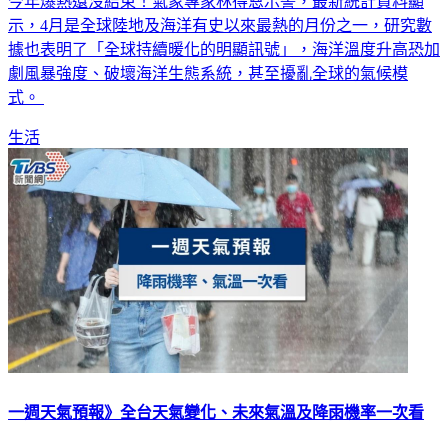
示，4月是全球陸地及海洋有史以來最熱的月份之一，研究數
據也表明了「全球持續暖化的明顯訊號」，海洋溫度升高恐加
劇風暴強度、破壞海洋生態系統，甚至擾亂全球的氣候模
式。
生活
一週天氣預報》全台天氣變化、未來氣溫及降雨機率一次看
今天（6日）白天各地多雲到晴、高溫炎熱，桃園以北及宜蘭