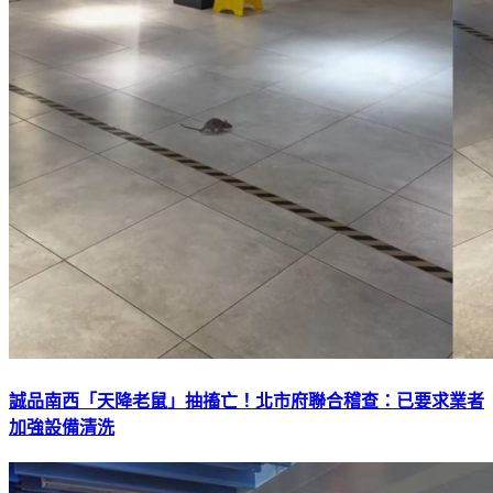
誠品南西「天降老鼠」抽搐亡！北市府聯合稽查：已要求業者
加強設備清洗