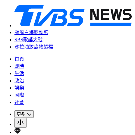
颱風白海豚動態
SBS歌謠大戰
沙拉油致癌物超標
首頁
即時
生活
政治
娛樂
國際
社會
更多