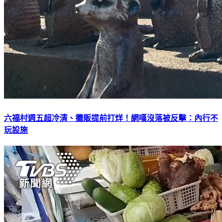
六福村週五超冷清、攤販提前打烊！網嘆沒落被反擊：內行不
玩設施