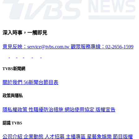
深入時事，一觸即見
意見反映：service@tvbs.com.tw
觀眾服務專線：02-2656-1599
TVBS新聞網
關於我們
56新聞台節目表
政策與隱私
隱私權政策
性騷擾防治措施
網站使用協定
版權宣告
認識 TVBS
公司介紹
企業動態
人才招募
主播專區
星藝象娛樂
節目版權
銷售
公開招標
業務服務
官方聲明
獲獎紀錄／認證