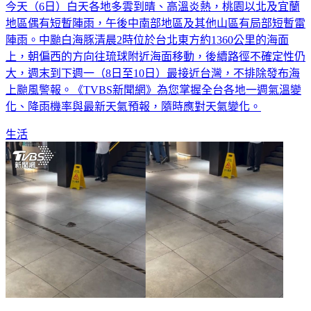
地區偶有短暫陣雨，午後中南部地區及其他山區有局部短暫雷
陣雨。中颱白海豚清晨2時位於台北東方約1360公里的海面
上，朝偏西的方向往琉球附近海面移動，後續路徑不確定性仍
大，週末到下週一（8日至10日）最接近台灣，不排除發布海
上颱風警報。《TVBS新聞網》為您掌握全台各地一週氣溫變
化、降雨機率與最新天氣預報，隨時應對天氣變化。
生活
誠品南西「天降老鼠」抽搐亡！北市府聯合稽查：已要求業者