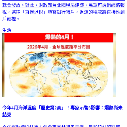
稅，選擇「直撥退稅」填寫銀行帳戶，退還的稅款將直接匯到
戶頭裡。
生活
今年4月海洋溫度「歷史第2高」！專家示警3影響：爆熱尚未
結束
今年爆熱還沒結束！氣象專家林得恩示警，最新統計資料顯