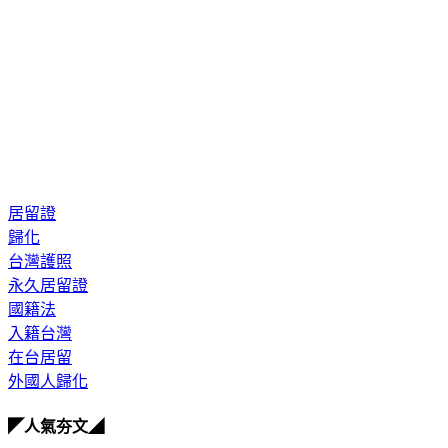
居留證
歸化
台灣護照
永久居留證
國籍法
入籍台灣
在台居留
外國人歸化
◤人氣夯文◢
何潤東、曹佑寧獨家專訪搶先看
8月緣分排行榜 這星座遇見心