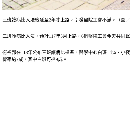
三班護病比入法後延至2年才上路，引發醫院工會不滿。（圖／
三班護病比入法，預計117年5月上路，6個醫院工會今天共
衛福部在113年公布三班護病比標準，醫學中心白班1比6、小夜1比
標率約7成，其中白班可達9成。