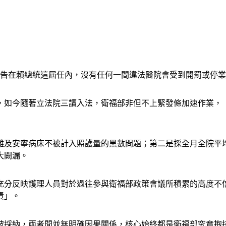
宣告在賴總統這屆任內，沒有任何一間違法醫院會受到開罰或停
，如今隨著立法院三讀入法，衛福部非但不上緊發條加速作業，
離及安寧病床不被計入照護量的黑數問題；第二是採全月全院平
大闕漏。
充分反映護理人員對於過往參與衛福部政策會議所積累的高度不
責」。
被採納，兩者間並無明確因果關係，核心始終都是衛福部究竟抱