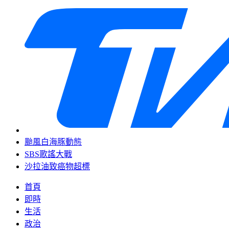
颱風白海豚動態
SBS歌謠大戰
沙拉油致癌物超標
首頁
即時
生活
政治