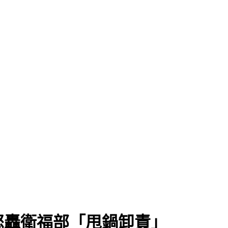
怒轟衛福部「甩鍋卸責」