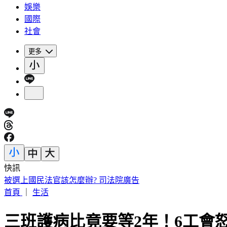
娛樂
國際
社會
更多
快訊
慈濟購疫苗遭詐10億！陳時中喊「跟我道歉」 蔣萬安回擊了
首頁
｜
生活
三班護病比竟要等2年！6工會