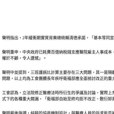
聲明指出，2年緩衝期實質背棄總統賴清德承諾，「基本等同
聲明重申，中央政府已耗費百億納稅錢支應醫院雇主人事成本
權於不顧，令人遺憾」。
聲明中並提到，三班護病比計算主要存在三大問題，其一是隔
問題，以上均為工會團體長年疾呼衛福部應全面檢討改正的重
工會認為，立法院修正醫療法時所衍生的爭議及討論，實際上
式下的各種重大闕漏，「衛福部自始至終均拒不改正、敷衍卸
聲明最後強調，純粹的協商機制設計，與醫療人員的訴求能否