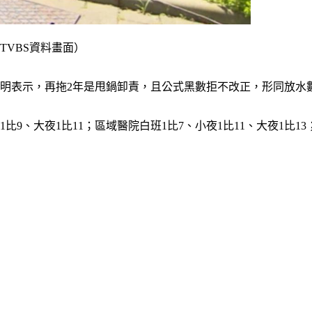
TVBS資料畫面）
同聲明表示，再拖2年是甩鍋卸責，且公式黑數拒不改正，形同放
9、大夜1比11；區域醫院白班1比7、小夜1比11、大夜1比13