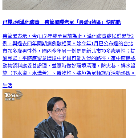
已爆2例漢他病毒 疾管署曝老鼠「最愛4熱區」快防範
疾管署表示，今(115)年截至目前為止，漢他病毒症候群累計2
例，與過去四年同期病例數相同。除今年1月已公布過的台北
市70多歲男性外，國內今年另一例是是新北市70多歲男性；提
醒民眾，平時應留意環境中老鼠可能入侵的路徑，家中廚餘或
動物飼料應妥善處理，並隨時做好環境清理，防火巷、排水設
施（下水道、水溝蓋）、雜物堆、牆垣為鼠類族群活動熱區。
生活