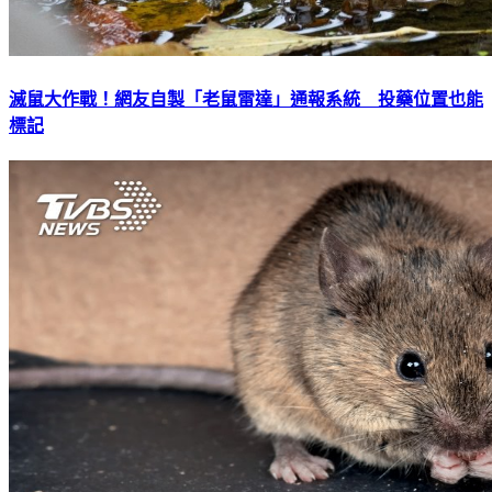
滅鼠大作戰！網友自製「老鼠雷達」通報系統 投藥位置也能
標記