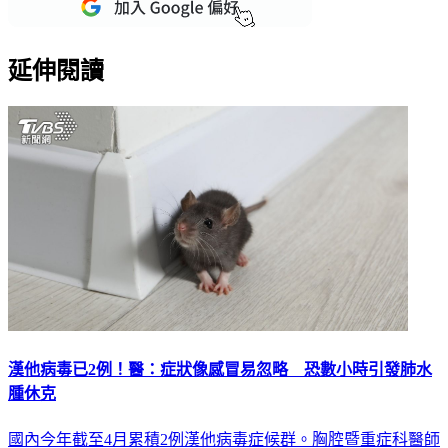
延伸閱讀
漢他病毒已2例！醫：症狀像感冒易忽略 恐數小時引發肺水
腫休克
國內今年截至4月累積2例漢他病毒症候群。胸腔暨重症科醫師