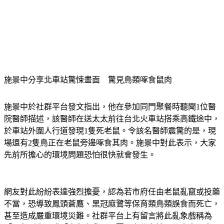
施景中分享北車站驚悚畫面　驚見鳥類啄食鼠肉
施景中於社群平台發文指出，他在參加同門聚餐時聽聞1位醫
院醫師描述，該醫師在送太太前往台北火車站搭乘高鐵途中，
於車站外圍人行道發現1隻死老鼠。令該名醫師震驚的是，現
場還有2隻鳥正在老鼠旁邊啄食其肉。施景中對此表示，大家
先前所擔心的環境問題恐怕很快就會發生。
網友對此紛紛表達強烈擔憂，認為若市府任由老鼠亂竄或投藥
不當，恐導致鳳頭蒼鷹、黑冠麻鷺等保育類鳥類誤食而死亡，
甚至造成嚴重環境災難。社群平台上有留言將此亂象戲稱為