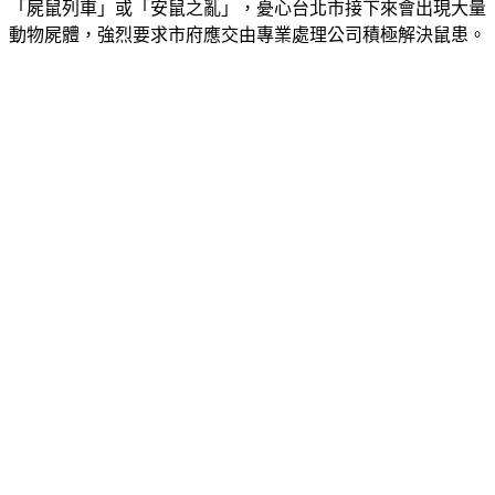
「屍鼠列車」或「安鼠之亂」，憂心台北市接下來會出現大量
動物屍體，強烈要求市府應交由專業處理公司積極解決鼠患。