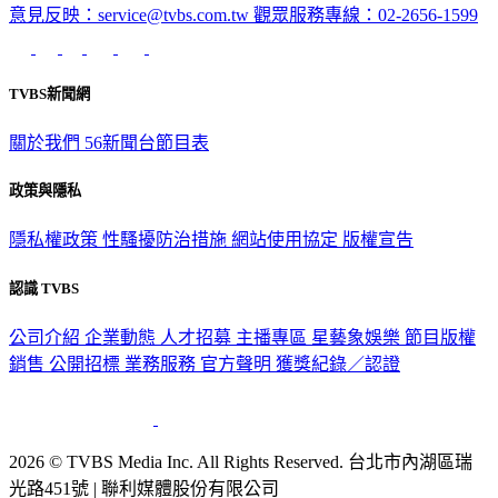
意見反映：service@tvbs.com.tw
觀眾服務專線：02-2656-1599
TVBS新聞網
關於我們
56新聞台節目表
政策與隱私
隱私權政策
性騷擾防治措施
網站使用協定
版權宣告
認識 TVBS
公司介紹
企業動態
人才招募
主播專區
星藝象娛樂
節目版權
銷售
公開招標
業務服務
官方聲明
獲獎紀錄／認證
2026 © TVBS Media Inc. All Rights Reserved. 台北市內湖區瑞
光路451號 | 聯利媒體股份有限公司