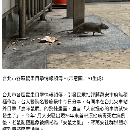
台北市各區鼠患目擊情報頻傳。(示意圖／AI生成）
台北市各區鼠患目擊情報頻傳，引發民眾批評蔣萬安市府無積
極作為。台大醫院名醫施景中今日分享，有同事在台北火車站
外目擊「鳥啄鼠屍」的驚悚畫面，直言「大家擔心的事情就快
發生了」。今年1月大安區出現26年來首宗漢他病毒死亡病例
後，老鼠亂竄亂象被網嘲為「安鼠之亂」，蔣萬安社群媒體亦
遭到憤怒民眾灌爆。