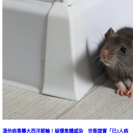
漢他病毒襲大西洋郵輪！疑爆集體感染 世衛證實「已3人病