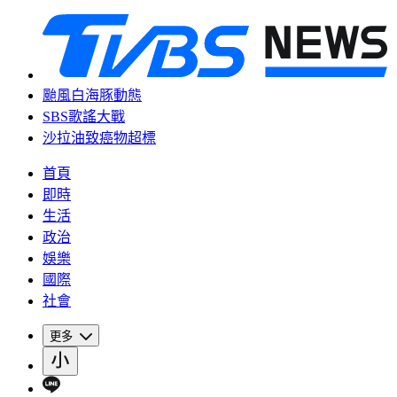
颱風白海豚動態
SBS歌謠大戰
沙拉油致癌物超標
首頁
即時
生活
政治
娛樂
國際
社會
更多