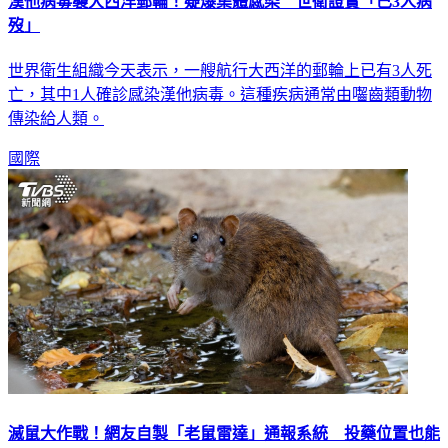
漢他病毒襲大西洋郵輪！疑爆集體感染 世衛證實「已3人病
歿」
世界衛生組織今天表示，一艘航行大西洋的郵輪上已有3人死
亡，其中1人確診感染漢他病毒。這種疾病通常由囓齒類動物
傳染給人類。
國際
滅鼠大作戰！網友自製「老鼠雷達」通報系統 投藥位置也能