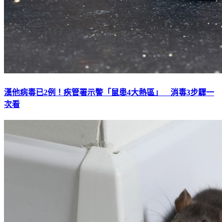
漢他病毒已2例！疾管署示警「鼠患4大熱區」 消毒3步驟一
次看