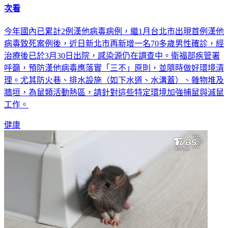
次看
今年國內已累計2例漢他病毒病例，繼1月台北市出現首例漢他
病毒致死案例後，近日新北市再新增一名70多歲男性確診，經
治療後已於3月30日出院，感染源仍在調查中。衛福部疾管署
呼籲，預防漢他病毒應落實「三不」原則，並隨時做好環境清
理。尤其防火巷、排水設施（如下水道、水溝蓋）、雜物堆及
牆垣，為鼠類活動熱區，請針對這些特定環境加強捕鼠與滅鼠
工作。
健康