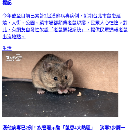
標記
今年截至目前已累計2起漢他病毒病例，近期台北市鼠患延
燒，大街、公園、菜市場都頻傳老鼠現蹤，民眾人心惶惶。對
此，有網友自發性架設「老鼠通報系統」，提供民眾通報老鼠
出沒地點。
生活
漢他病毒已2例！疾管署示警「鼠患4大熱區」 消毒3步驟一