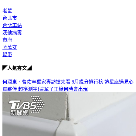
老鼠
台北市
台北車站
漢他病毒
市府
蔣萬安
鼠患
◤人氣夯文◢
何潤東、曹佑寧獨家專訪搶先看
8月緣分排行榜 這星座遇見心
靈夥伴
超準測字!這輩子正緣何時會出現