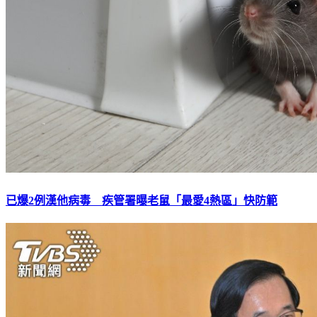
已爆2例漢他病毒 疾管署曝老鼠「最愛4熱區」快防範