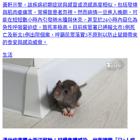
黃軒示警，該疾病初期症狀與感冒或流感高度相似，包括發燒
與肌肉痠痛等，常導致患者忽視。然而病情一旦進入晚期，可
能在短短數小時內引發肺水腫與休克，甚至於24小時內惡化為
急性呼吸窘迫症，致死率極高。目前疾管署已通報北市1例死
亡及新北1例出院個案，呼籲民眾落實3不原則以防止鼠類帶來
的食安與感染威脅。
生活