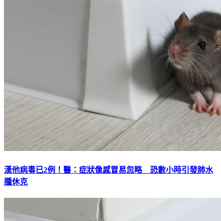
漢他病毒已2例！醫：症狀像感冒易忽略 恐數小時引發肺水
腫休克