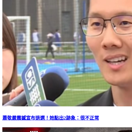
蕭敬嚴震撼宣布退選！她點出2跡象：很不正常