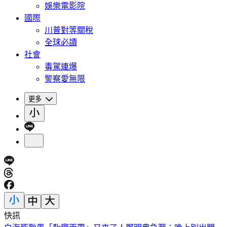
娛樂電影院
國際
川普對等關稅
全球必讀
社會
毒駕連爆
警察愛無限
更多
快訊