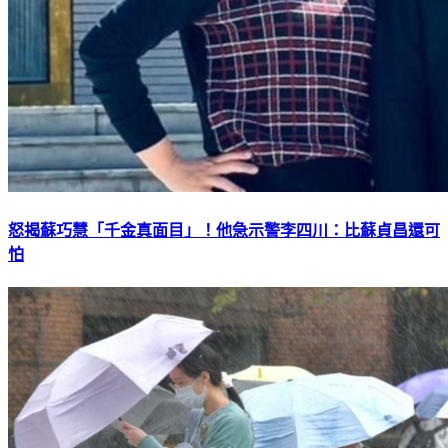
怒揭蘇巧慧「千金真面目」！他急示警李四川：比蘇貞昌還可
怕