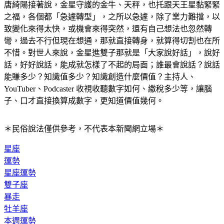
唐綺陽接著說，金星守護的金牛、天秤，也托跟天王星黏緊緊
之福，各個都「急遽轉型」，之所以急遽，除了業力難擋，以
致變化來得太快，或機會來得突然，還有自己想法也忽然轉
彎，過去不行但現在想通，那就直接轉身，就算得切割也在所
不惜。對世人來說，金星進雙子那就是「大家說好話」，說好
話，好好說話，能成就怎樣了不起的局面；誰最會說話？說話
能賺多少？知識值多少？知識創造什麼價值？主持人、
YouTuber、Podcaster 收視收聽數字如何、繳稅多少等，讓腦
子、口才直接換算成數字，更知道價值幾何。
＊民俗說法僅供參考，不代表本新聞網立場＊
星座
運勢
星座運勢
雙子座
暴走
牡羊座
本週運勢