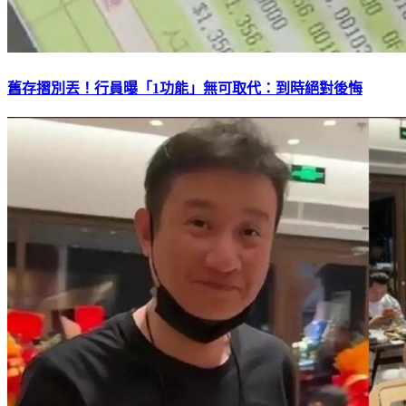
舊存摺別丟！行員曝「1功能」無可取代：到時絕對後悔