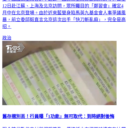
12日赴江蘇、上海及北京訪問，眾所矚目的「鄭習會」確定4
月中在北京登場。由於近來藍營身陷馬英九基金會人事爭議風
暴，前立委邱毅直言北京這次出手「快刀斬亂麻」，完全是高
招。
政治
舊存摺別丟！行員曝「1功能」無可取代：到時絕對後悔