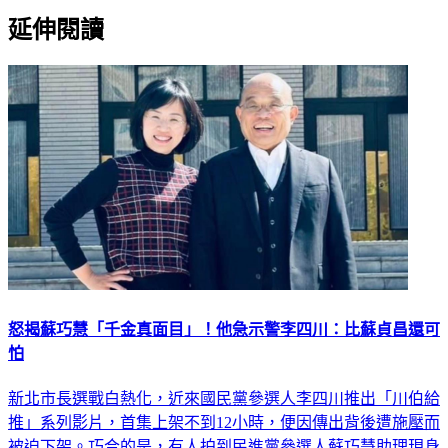
延伸閱讀
怒揭蘇巧慧「千金真面目」！他急示警李四川：比蘇貞昌還可
怕
新北市長選戰白熱化，近來國民黨參選人李四川推出「川伯給
推」系列影片，首集上架不到12小時，便因傳出背後遭施壓而
被迫下架。巧合的是，有人拍到民進黨參選人蘇巧慧助理現身