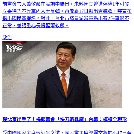
前黨發言人蕭敬嚴在民調中勝出，未料因其曾遭停權1年引發
立委徐巧芯等黨內人士反彈。蕭敬嚴17日拋出震撼彈，突宣布
退出國民黨提名。對此，台北市議員游淑慧點出有2件事很不
正常，並語重心長提醒蕭敬嚴。
政治
爆北京出手了！揭鄭習會「快刀斬亂麻」內幕：模樣全現形
受中國國家主席習近平之邀，國民黨主席鄭麗文將於4月7日至