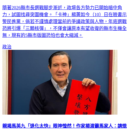
隨著2026縣市長選戰腳步漸近，政壇各方勢力已開始暗中角
力，試圖找尋突圍機會。「卡神」楊蕙如今（10）日在臉書示
警民進黨，倘若不謹慎處理當前的爭議政策與人物，年底選戰
恐將引爆「三顆核彈」，不僅會讓原本有望收復的縣市生機全
無，現有的5縣市版圖恐怕也會大縮減。
政治
親揭馬英九「退化太快」眼神惶然！作家楊渡籲馬家人：請熄