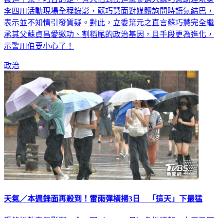
李四川活動現場全程錄影，蘇巧慧面對媒體詢問時語氣結巴，
表示並不知情引發質疑。對此，立委葉元之直言蘇巧慧完全繼
承其父蘇貞昌愛邀功、割稻尾的政治基因，且手段更為進化，
示警川伯要小心了！
政治
天氣／本週鋒面再殺到！雷雨彈橫掃3日 「這天」下最猛