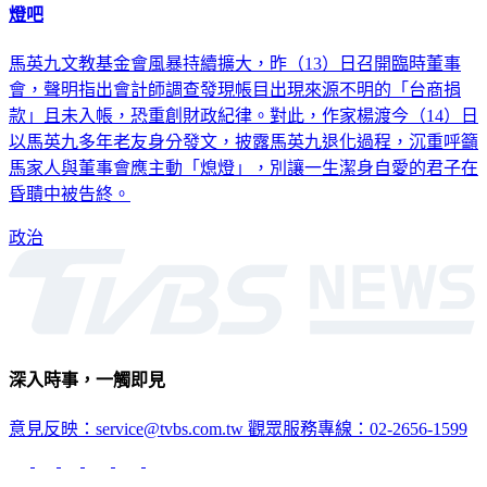
燈吧
馬英九文教基金會風暴持續擴大，昨（13）日召開臨時董事
會，聲明指出會計師調查發現帳目出現來源不明的「台商捐
款」且未入帳，恐重創財政紀律。對此，作家楊渡今（14）日
以馬英九多年老友身分發文，披露馬英九退化過程，沉重呼籲
馬家人與董事會應主動「熄燈」，別讓一生潔身自愛的君子在
昏聵中被告終。
政治
深入時事，一觸即見
意見反映：service@tvbs.com.tw
觀眾服務專線：02-2656-1599