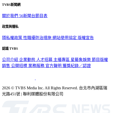
TVBS新聞網
關於我們
56新聞台節目表
政策與隱私
隱私權政策
性騷擾防治措施
網站使用協定
版權宣告
認識 TVBS
公司介紹
企業動態
人才招募
主播專區
星藝象娛樂
節目版權
銷售
公開招標
業務服務
官方聲明
獲獎紀錄／認證
2026 © TVBS Media Inc. All Rights Reserved. 台北市內湖區瑞
光路451號 | 聯利媒體股份有限公司