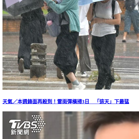
天氣／本週鋒面再殺到！雷雨彈橫掃3日 「這天」下最猛