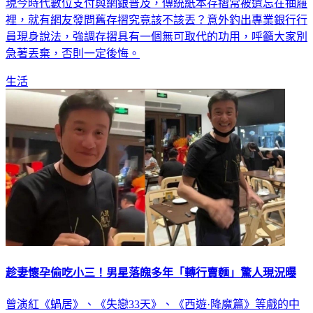
現今時代數位支付與網銀普及，傳統紙本存摺常被遺忘在抽屜
裡，就有網友發問舊存摺究竟該不該丟？意外釣出專業銀行行
員現身說法，強調存摺具有一個無可取代的功用，呼籲大家別
急著丟棄，否則一定後悔。
生活
趁妻懷孕偷吃小三！男星落魄多年「轉行賣麵」驚人現況曝
曾演紅《蝸居》、《失戀33天》、《西遊·降魔篇》等戲的中