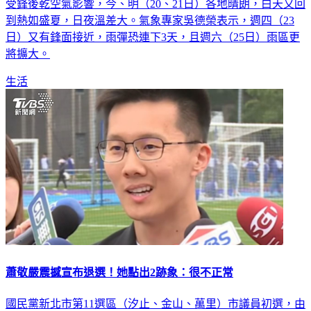
受鋒後乾空氣影響，今、明（20、21日）各地晴朗，白天又回
到熱如盛夏，日夜溫差大。氣象專家吳德榮表示，週四（23
日）又有鋒面接近，雨彈恐連下3天，且週六（25日）雨區更
將擴大。
生活
蕭敬嚴震撼宣布退選！她點出2跡象：很不正常
國民黨新北市第11選區（汐止、金山、萬里）市議員初選，由