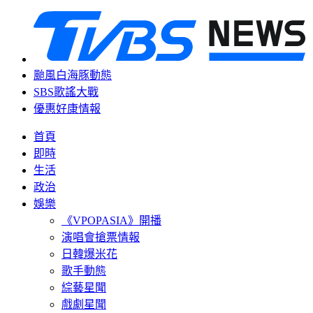
颱風白海豚動態
SBS歌謠大戰
優惠好康情報
首頁
即時
生活
政治
娛樂
《VPOPASIA》開播
演唱會搶票情報
日韓爆米花
歌手動態
綜藝星聞
戲劇星聞