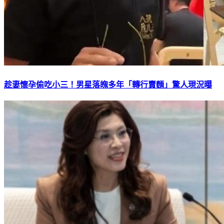
趁妻懷孕偷吃小三！男星落魄多年「轉行賣麵」驚人現況曝