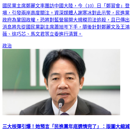
國民黨主席鄭麗文率團訪中國大陸，今（10）日「鄭習會」登
場，引發兩岸高度關注。資深媒體人謝寒冰對此示警，民進黨
政府為鞏固政權，恐將對藍營展開大規模司法追殺，且已傳出
消息將先從國民黨副主席蕭旭岑下手，隨後針對鄭麗文及王鴻
薇、徐巧芯、馬文君等立委進行清算。
政治
三大核彈引爆！她預言「民進黨年底選情完了」：版圖大縮減