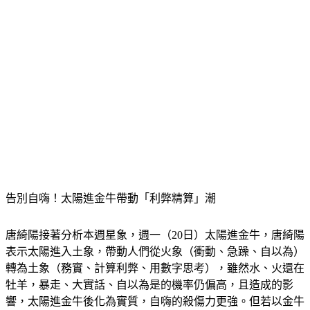
告別自嗨！太陽進金牛帶動「利弊精算」潮
唐綺陽接著分析本週星象，週一（20日）太陽進金牛，唐綺陽
表示太陽進入土象，帶動人們從火象（衝動、急躁、自以為）
轉為土象（務實、計算利弊、用數字思考），雖然水、火還在
牡羊，暴走、大實話、自以為是的機率仍偏高，且造成的影
響，太陽進金牛後化為實質，自嗨的殺傷力更強。但若以金牛