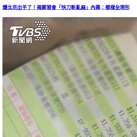
爆北京出手了！揭鄭習會「快刀斬亂麻」內幕：模樣全現形