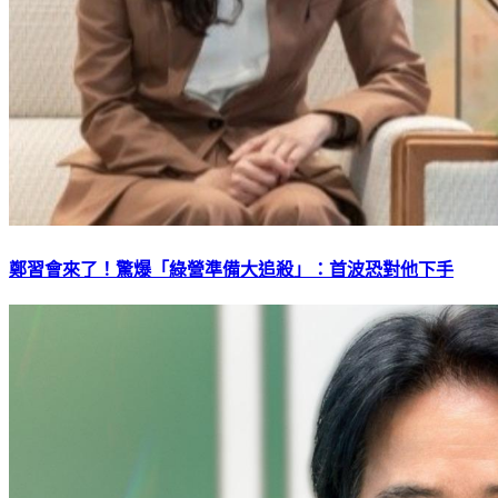
鄭習會來了！驚爆「綠營準備大追殺」：首波恐對他下手