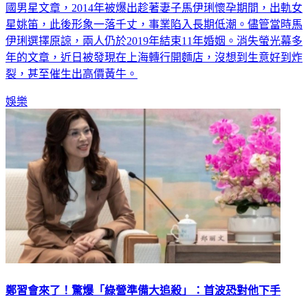
國男星文章，2014年被爆出趁著妻子馬伊琍懷孕期間，出軌女
星姚笛，此後形象一落千丈，事業陷入長期低潮。儘管當時馬
伊琍選擇原諒，兩人仍於2019年結束11年婚姻。消失螢光幕多
年的文章，近日被發現在上海轉行開麵店，沒想到生意好到炸
裂，甚至催生出高價黃牛。
娛樂
鄭習會來了！驚爆「綠營準備大追殺」：首波恐對他下手