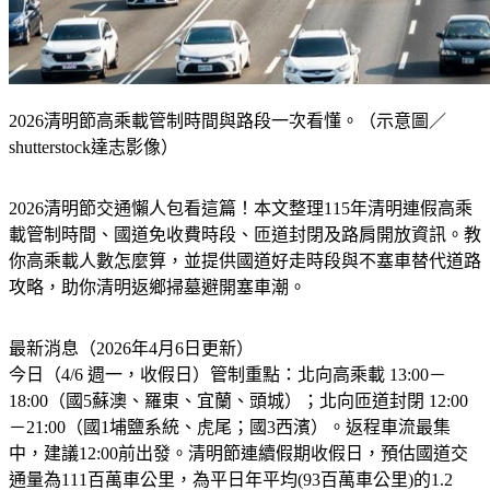
2026清明節高乘載管制時間與路段一次看懂。（示意圖／
shutterstock達志影像）
2026清明節交通懶人包看這篇！本文整理115年清明連假高乘
載管制時間、國道免收費時段、匝道封閉及路肩開放資訊。教
你高乘載人數怎麼算，並提供國道好走時段與不塞車替代道路
攻略，助你清明返鄉掃墓避開塞車潮。
最新消息（2026年4月6日更新）
今日（4/6 週一，收假日）管制重點：北向高乘載 13:00－
18:00（國5蘇澳、羅東、宜蘭、頭城）；北向匝道封閉 12:00
－21:00（國1埔鹽系統、虎尾；國3西濱）。返程車流最集
中，建議12:00前出發。清明節連續假期收假日，預估國道交
通量為111百萬車公里，為平日年平均(93百萬車公里)的1.2
倍，其中北向交通量可達64百萬車公里，為平日年平均的1.4