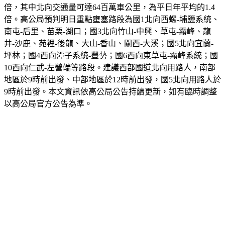
倍。高公局預判明日重點壅塞路段為國1北向西螺-埔鹽系統、
南屯-后里、苗栗-湖口；國3北向竹山-中興、草屯-霧峰、龍
井-沙鹿、苑裡-後龍、大山-香山、關西-大溪；國5北向宜蘭-
坪林；國4西向潭子系統-豐勢；國6西向東草屯-霧峰系統；國
10西向仁武-左營端等路段。建議西部國道北向用路人，南部
地區於9時前出發、中部地區於12時前出發，國5北向用路人於
9時前出發。
本文資訊依高公局公告持續更新，如有臨時調整
以高公局官方公告為準。