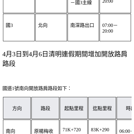
國3
北向
南深路出口
07:00－
20:00
4月3日到4月6日清明連假期間增加開放路肩
路段
國道1號南向開放路肩路段如下：
方向
路段
起點里程
迄點里程
時
71K+720
83K+290
南向
原楊梅收
06:00
18:00
費站終點