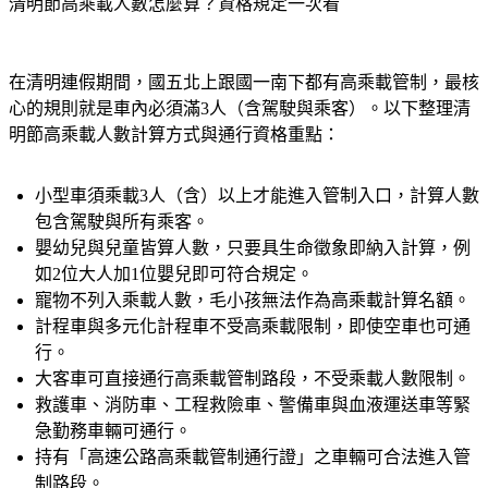
在清明連假期間，國五北上跟國一南下都有高乘載管制，最核
心的規則就是車內必須滿3人（含駕駛與乘客）。以下整理清
明節高乘載人數計算方式與通行資格重點：
小型車須乘載3人（含）以上才能進入管制入口，計算人數
包含駕駛與所有乘客。
嬰幼兒與兒童皆算人數，只要具生命徵象即納入計算，例
如2位大人加1位嬰兒即可符合規定。
寵物不列入乘載人數，毛小孩無法作為高乘載計算名額。
計程車與多元化計程車不受高乘載限制，即使空車也可通
行。
大客車可直接通行高乘載管制路段，不受乘載人數限制。
救護車、消防車、工程救險車、警備車與血液運送車等緊
急勤務車輛可通行。
持有「高速公路高乘載管制通行證」之車輛可合法進入管
制路段。
駕駛或乘客持有記者證之新聞採訪車可通行。