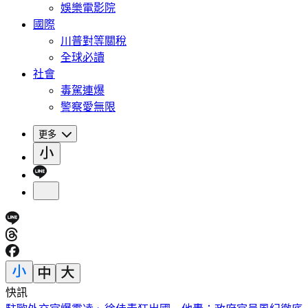
娛樂電影院
國際
川普對等關稅
全球必讀
社會
毒駕連爆
警察愛無限
更多
快訊