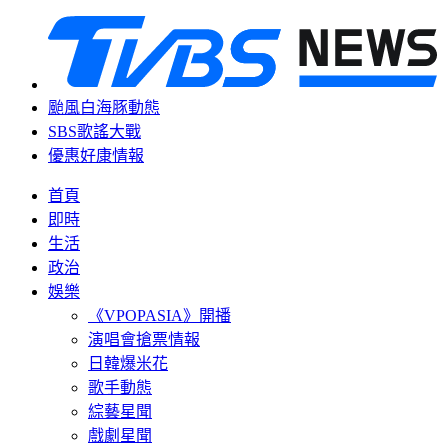
颱風白海豚動態
SBS歌謠大戰
優惠好康情報
首頁
即時
生活
政治
娛樂
《VPOPASIA》開播
演唱會搶票情報
日韓爆米花
歌手動態
綜藝星聞
戲劇星聞