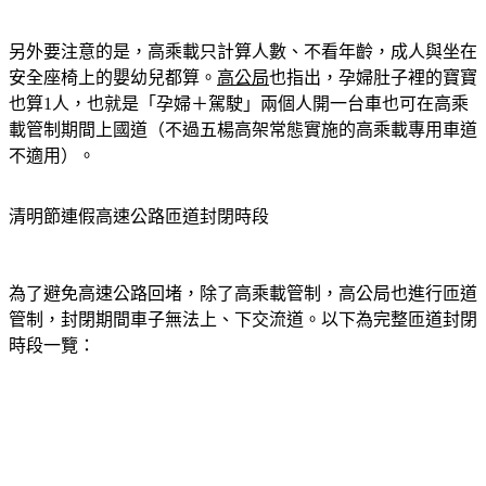
另外要注意的是，高乘載只計算人數、不看年齡，成人與坐在
安全座椅上的嬰幼兒都算。
高公局
也指出，孕婦肚子裡的寶寶
也算1人，也就是「孕婦＋駕駛」兩個人開一台車也可在高乘
載管制期間上國道（不過五楊高架常態實施的高乘載專用車道
不適用）。
清明節連假高速公路匝道封閉時段
為了避免高速公路回堵，除了高乘載管制，高公局也進行匝道
管制，封閉期間車子無法上、下交流道。以下為完整匝道封閉
時段一覽：