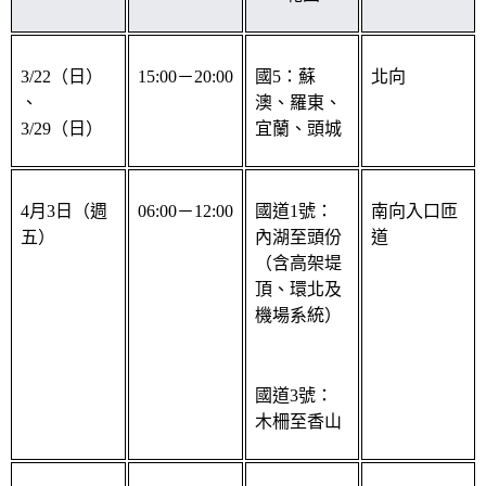
3/22（日）
15:00－20:00
國5：蘇
北向
、
澳、羅東、
3/29（日）
宜蘭、頭城
4月3日（週
06:00－12:00
國道1號：
南向入口匝
五）
內湖至頭份
道
（含高架堤
頂、環北及
機場系統）
國道3號：
木柵至香山
4月4日（週
13:00－18:00
國道5號：
北向入口匝