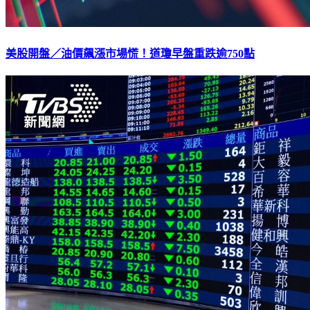
美股開盤／油價飆漲市場慌！道瓊早盤重跌逾750點