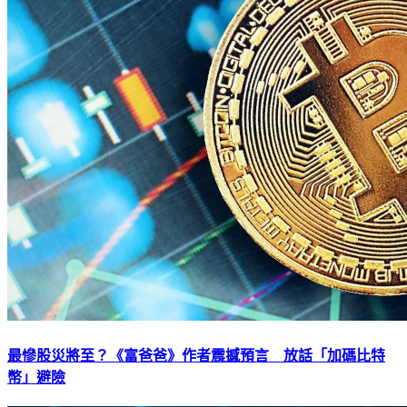
最慘股災將至？《富爸爸》作者震撼預言 放話「加碼比特
幣」避險