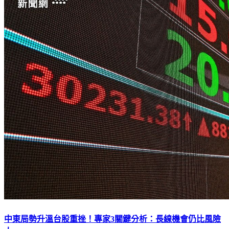
中東局勢升溫台股重挫！專家3關鍵分析：長線機會仍比風險