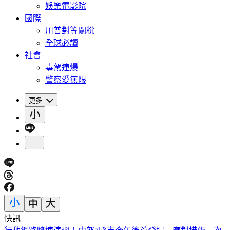
娛樂電影院
國際
川普對等關稅
全球必讀
社會
毒駕連爆
警察愛無限
更多
快訊