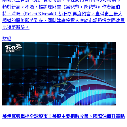
隨著人工智慧（AI）蓬勃發展，全球股市皆在科技股帶動下
頻創新高。不過，暢銷理財書《富爸爸，窮爸爸》作者羅伯
特．清崎（Robert Kiyosaki）近日卻再度預言，直稱史上最大
規模的股災即將到來，同時建議投資人應於市場恐慌之際改買
比特幣避險。
財經
美伊緊張重挫全球股市！美股主要指數收黑、國際油價升高點