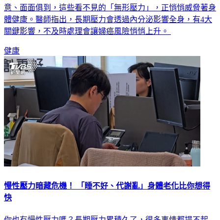
意、面面俱到，這些看不見的「無形壓力」，正悄悄威脅著身
體健康。醫師指出，長期壓力會透過內分泌影響全身，有4大
關鍵影響，不及時處理會讓婦癌風險悄悄上升。
健康
慢性壓力暗藏危機！ 「睡不好、代謝亂」身體老化比你想得
快
你也有慢性壓力嗎？長期壓力累積久了，很多事情都提不起