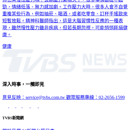
勁，情緒低落、無力感加劇。工作壓力大時，很多人會不自覺
重複某些行為，例如抽菸、喝酒，或者吃零食、訂杯手搖飲來
短暫放鬆。精神科醫師指出，這是大腦習慣性反應的一種表
現，雖然慢性壓力雖非疾病，但若長期忽視，可能悄悄耗損健
康。
健康
深入時事，一觸即見
意見反映：service@tvbs.com.tw
觀眾服務專線：02-2656-1599
TVBS新聞網