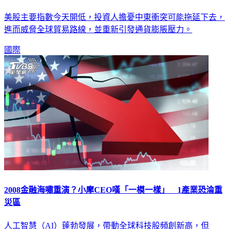
美股主要指數今天開低，投資人擔憂中東衝突可能拖延下去，
進而威脅全球貿易路線，並重新引發通貨膨脹壓力。
國際
2008金融海嘯重演？小摩CEO嘆「一模一樣」 1產業恐淪重
災區
人工智慧（AI）蓬勃發展，帶動全球科技股頻創新高，但