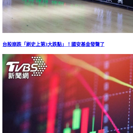
台股崩跌「刷史上第3大跌點」！國安基金發聲了