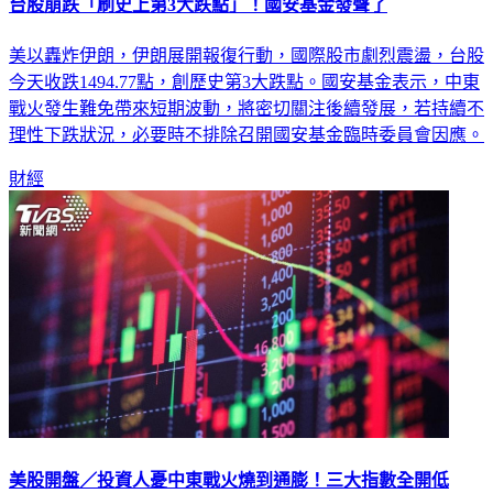
台股崩跌「刷史上第3大跌點」！國安基金發聲了
美以轟炸伊朗，伊朗展開報復行動，國際股市劇烈震盪，台股
今天收跌1494.77點，創歷史第3大跌點。國安基金表示，中東
戰火發生難免帶來短期波動，將密切關注後續發展，若持續不
理性下跌狀況，必要時不排除召開國安基金臨時委員會因應。
財經
美股開盤／投資人憂中東戰火燒到通膨！三大指數全開低