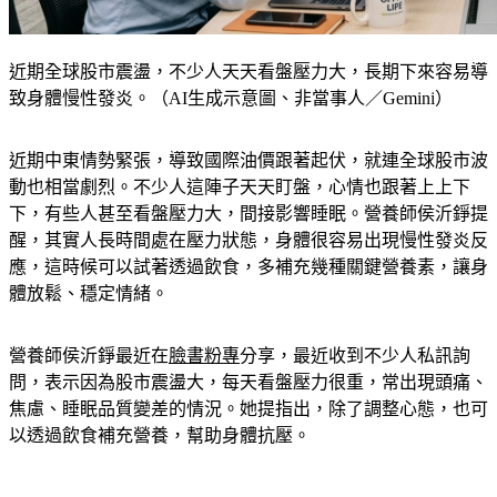
近期全球股市震盪，不少人天天看盤壓力大，長期下來容易導
致身體慢性發炎。（AI生成示意圖、非當事人／Gemini）
近期中東情勢緊張，導致國際油價跟著起伏，就連全球股市波
動也相當劇烈。不少人這陣子天天盯盤，心情也跟著上上下
下，有些人甚至看盤壓力大，間接影響睡眠。營養師侯沂錚提
醒，其實人長時間處在壓力狀態，身體很容易出現慢性發炎反
應，這時候可以試著透過飲食，多補充幾種關鍵營養素，讓身
體放鬆、穩定情緒。
營養師侯沂錚最近在
臉書粉專
分享，最近收到不少人私訊詢
問，表示因為股市震盪大，每天看盤壓力很重，常出現頭痛、
焦慮、睡眠品質變差的情況。她提指出，除了調整心態，也可
以透過飲食補充營養，幫助身體抗壓。