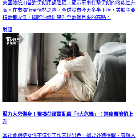
美國總統川普對伊朗用詞強硬，顯示軍事打擊伊朗的可能性升
高。在市場衡量情勢之際，全球股市今天多半下挫，美股主要
指數都收低，國際油價則攀升至數個月來的高點。
財經
壓力大恐傷身！醫揭荷爾蒙亂竄「4大危機」：婦癌風險悄上
升
當社會期待女性不僅要工作表現出色，還要外貌得體、善解人