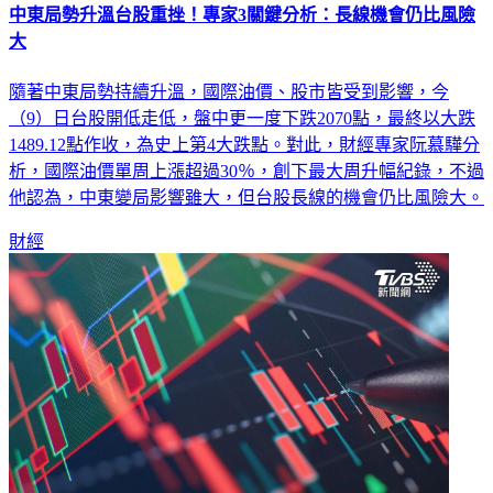
中東局勢升溫台股重挫！專家3關鍵分析：長線機會仍比風險
大
隨著中東局勢持續升溫，國際油價、股市皆受到影響，今
（9）日台股開低走低，盤中更一度下跌2070點，最終以大跌
1489.12點作收，為史上第4大跌點。對此，財經專家阮慕驊分
析，國際油價單周上漲超過30％，創下最大周升幅紀錄，不過
他認為，中東變局影響雖大，但台股長線的機會仍比風險大。
財經