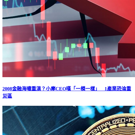
2008金融海嘯重演？小摩CEO嘆「一模一樣」 1產業恐淪重
災區