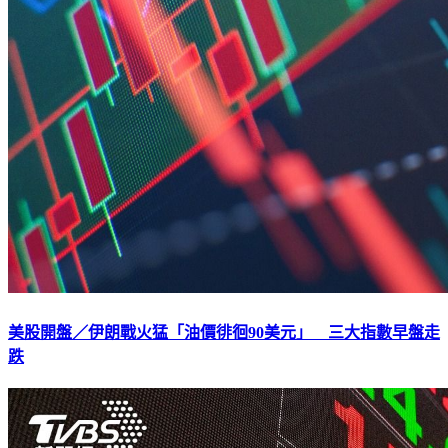
美股開盤／伊朗戰火猛「油價徘徊90美元」 三大指數早盤走
跌