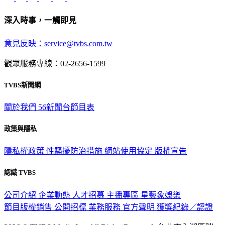
深入時事，一觸即見
意見反映：service@tvbs.com.tw
觀眾服務專線：02-2656-1599
TVBS新聞網
關於我們
56新聞台節目表
政策與隱私
隱私權政策
性騷擾防治措施
網站使用協定
版權宣告
認識 TVBS
公司介紹
企業動態
人才招募
主播專區
星藝象娛樂
節目版權銷售
公開招標
業務服務
官方聲明
獲獎紀錄／認證