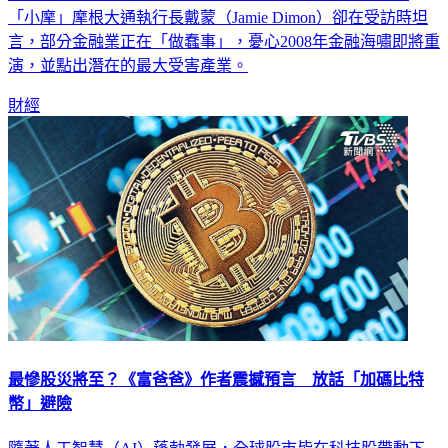
「小摩」摩根大通執行長戴蒙（Jamie Dimon）卻在受訪時坦
言，部分金融業正在「做蠢事」，憂心2008年金融海嘯即將重
演，並點出潛在的最大受害產業。
財經
最慘股災將至？《富爸爸》作者震撼預言 放話「加碼比特
幣」避險