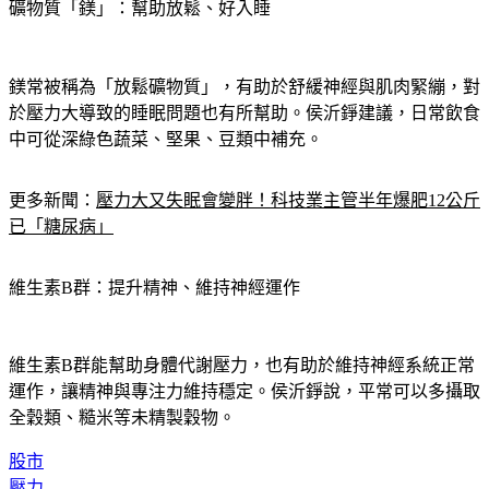
礦物質「鎂」：幫助放鬆、好入睡
鎂常被稱為「放鬆礦物質」，有助於舒緩神經與肌肉緊繃，對
於壓力大導致的睡眠問題也有所幫助。侯沂錚建議，日常飲食
中可從深綠色蔬菜、堅果、豆類中補充。
更多新聞：
壓力大又失眠會變胖！科技業主管半年爆肥12公斤
已「糖尿病」
維生素B群：提升精神、維持神經運作
維生素B群能幫助身體代謝壓力，也有助於維持神經系統正常
運作，讓精神與專注力維持穩定。侯沂錚說，平常可以多攝取
全穀類、糙米等未精製穀物。
股市
壓力