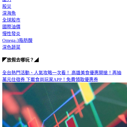
股災
深海魚
全球股市
國際油價
慢性發炎
Omega-3脂肪酸
深色蔬菜
◤放假去哪玩？◢
全台熱門活動、人氣攻略一次看！
高雄美食優惠開搶！再抽
萬元住宿券
下載食尚玩家APP！免費領取優惠券