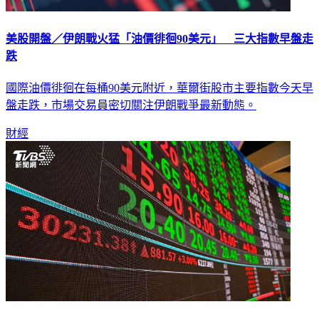
美股開盤／伊朗戰火猛「油價徘徊90美元」 三大指數早盤走
跌
國際油價徘徊在每桶90美元附近，華爾街股市主要指數今天早
盤走跌，市場交易員密切關注伊朗戰爭最新動態。
財經