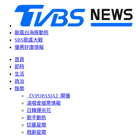
颱風白海豚動態
SBS歌謠大戰
優惠好康情報
首頁
即時
生活
政治
娛樂
《VPOPASIA》開播
演唱會搶票情報
日韓爆米花
歌手動態
綜藝星聞
戲劇星聞