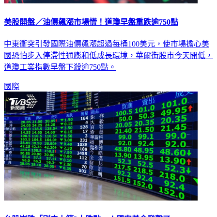
美股開盤／油價飆漲市場慌！道瓊早盤重跌逾750點
中東衝突引發國際油價飆漲超過每桶100美元，使市場擔心美
國恐怕步入停滯性通膨和低成長環境，華爾街股市今天開低，
道瓊工業指數早盤下殺逾750點。
國際