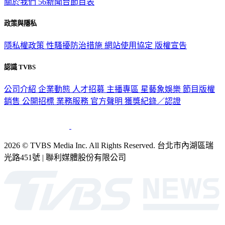
關於我們
56新聞台節目表
政策與隱私
隱私權政策
性騷擾防治措施
網站使用協定
版權宣告
認識 TVBS
公司介紹
企業動態
人才招募
主播專區
星藝象娛樂
節目版權
銷售
公開招標
業務服務
官方聲明
獲獎紀錄／認證
2026 © TVBS Media Inc. All Rights Reserved. 台北市內湖區瑞
光路451號 | 聯利媒體股份有限公司