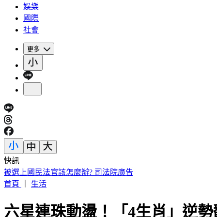
娛樂
國際
社會
更多
快訊
被選上國民法官該怎麼辦? 司法院廣告
首頁
｜
生活
六星連珠動盪！「4生肖」逆