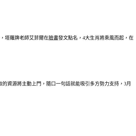
牌，塔羅牌老師艾菲爾在
臉書
發文點名，4大生肖將乘風而起，在
取的資源將主動上門，隨口一句話就能吸引多方勢力支持，3月