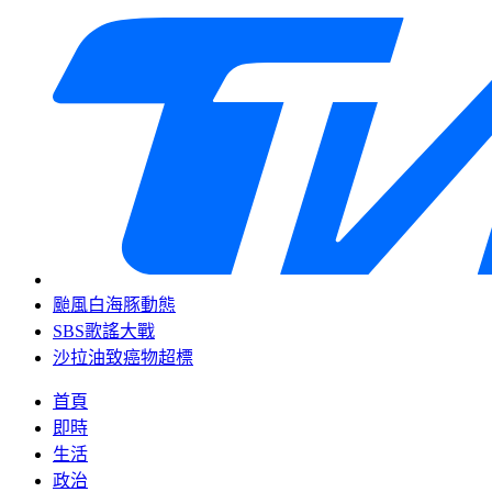
颱風白海豚動態
SBS歌謠大戰
沙拉油致癌物超標
首頁
即時
生活
政治