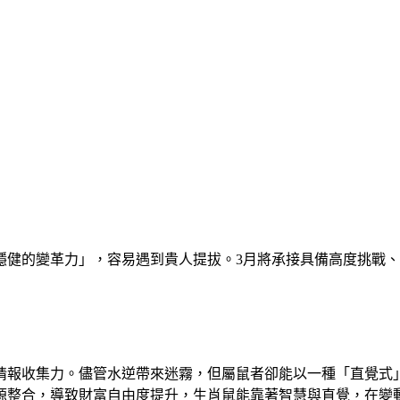
穩健的變革力」，容易遇到貴人提拔。3月將承接具備高度挑戰
情報收集力。儘管水逆帶來迷霧，但屬鼠者卻能以一種「直覺式
源整合，導致財富自由度提升，生肖鼠能靠著智慧與直覺，在變