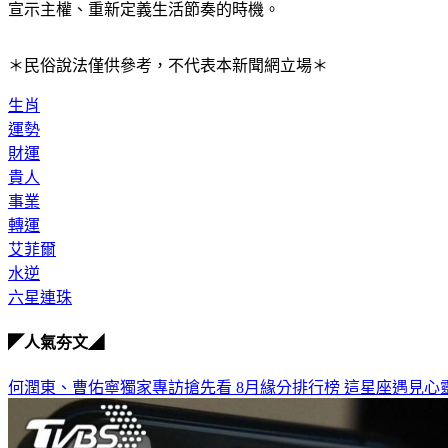
宣示主權、重新定義生活節奏的時機。
＊民俗說法僅供參考，不代表本新聞網立場＊
生肖
運勢
財運
貴人
事業
轉運
艾菲爾
水逆
六星連珠
◤人氣夯文◢
何潤東、曹佑寧獨家專訪搶先看
8月緣分排行榜 這星座遇見心