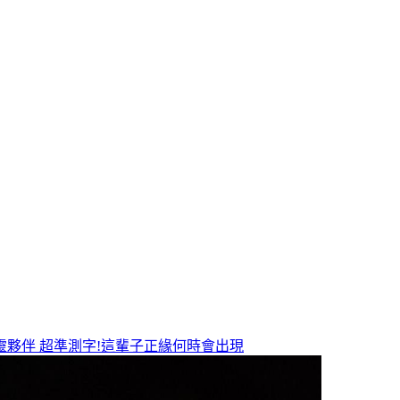
靈夥伴
超準測字!這輩子正緣何時會出現