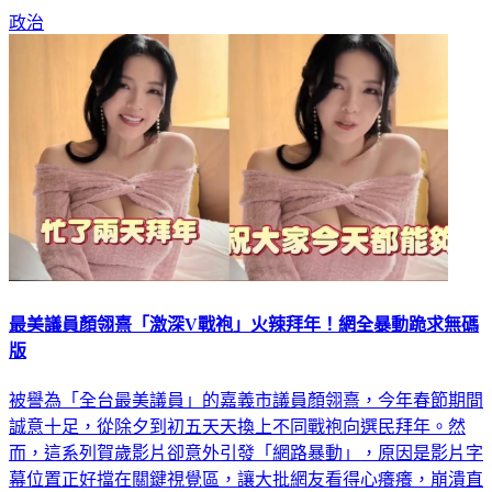
政治
最美議員顏翎熹「激深V戰袍」火辣拜年！網全暴動跪求無碼
版
被譽為「全台最美議員」的嘉義市議員顏翎熹，今年春節期間
誠意十足，從除夕到初五天天換上不同戰袍向選民拜年。然
而，這系列賀歲影片卻意外引發「網路暴動」，原因是影片字
幕位置正好擋在關鍵視覺區，讓大批網友看得心癢癢，崩潰直