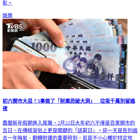
彰。
娛樂
初六開市大忌！5事做了「財庫恐破大洞」 垃圾千萬別留過
夜
農曆新年假期進入尾聲，2月22日大年初六不僅是百業開市的
吉日，在傳統習俗上更是關鍵的「送窮日」。這一天是告別過
去一年晦氣、翻轉財運的重要時刻，若是不小心觸犯特定地