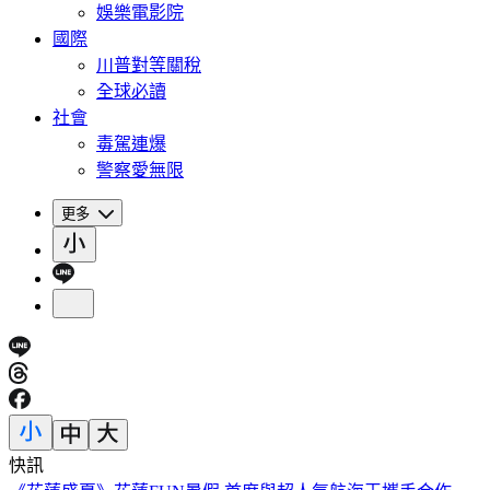
娛樂電影院
國際
川普對等關稅
全球必讀
社會
毒駕連爆
警察愛無限
更多
快訊