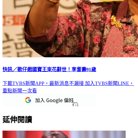
快訊／歌仔戲國寶王束花辭世！享耆壽91歲
下載TVBS新聞APP，最新消息不漏接
加入TVBS新聞LINE，
重點新聞一次看
延伸閱讀