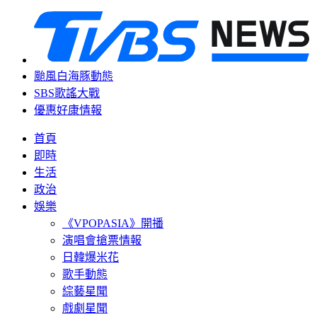
颱風白海豚動態
SBS歌謠大戰
優惠好康情報
首頁
即時
生活
政治
娛樂
《VPOPASIA》開播
演唱會搶票情報
日韓爆米花
歌手動態
綜藝星聞
戲劇星聞