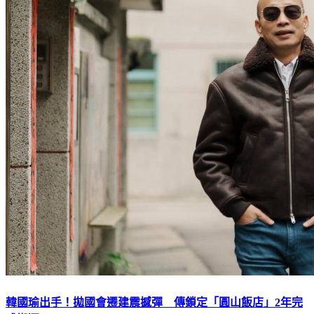
韓國瑜出手！拋國會遷建震撼彈 傳鎖定「圓山飯店」2年完