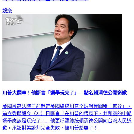
娛樂
川普大翻車！他斷言「選舉玩完了」 點名賴清德公開道歉
美國最高法院日前裁定美國總統川普全球對等關稅「無效」，
前立委邱毅今（22）日斷言「在川普的帶衰下，共和黨的中期
選舉應該是玩完了！」他更呼籲總統賴清德公開向台灣人民道
歉，承認對美談判完全失敗，被川普給耍了！