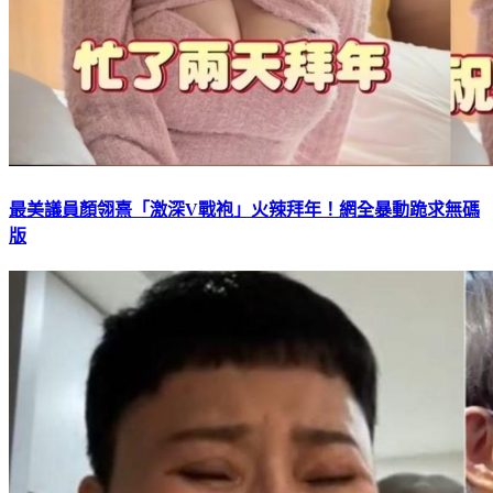
最美議員顏翎熹「激深V戰袍」火辣拜年！網全暴動跪求無碼
版