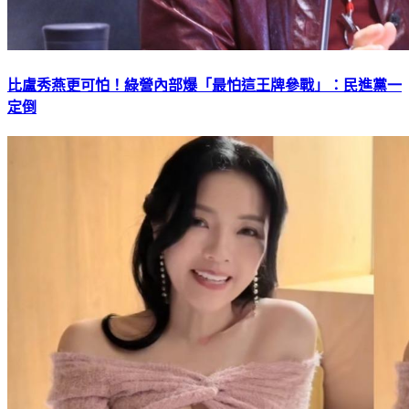
比盧秀燕更可怕！綠營內部爆「最怕這王牌參戰」：民進黨一
定倒