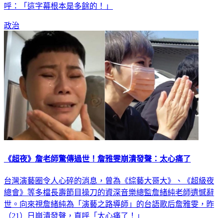
呼：「這字幕根本是多餘的！」
政治
《超夜》詹老師驚傳過世！詹雅雯崩潰發聲：太心痛了
台灣演藝圈令人心碎的消息，曾為《綜藝大哥大》、《超級夜
總會》等多檔長壽節目操刀的資深音樂總監詹緒純老師遺憾辭
世。向來視詹緒純為「演藝之路導師」的台語歌后詹雅雯，昨
（21）日崩潰發聲，直呼「太心痛了！」