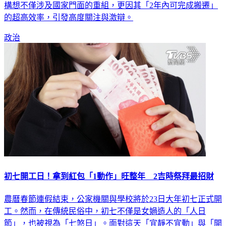
構想不僅涉及國家門面的重組，更因其「2年內可完成搬遷」
的超高效率，引發高度關注與激辯。
政治
初七開工日！拿到紅包「1動作」旺整年 2吉時祭拜最招財
農曆春節連假結束，公家機關與學校將於23日大年初七正式開
工。然而，在傳統民俗中，初七不僅是女媧造人的「人日
節」，也被視為「七煞日」。面對這天「宜靜不宜動」與「開