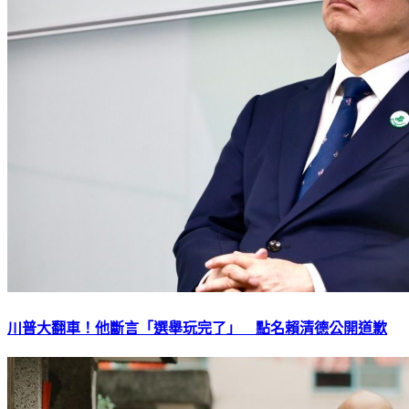
川普大翻車！他斷言「選舉玩完了」 點名賴清德公開道歉