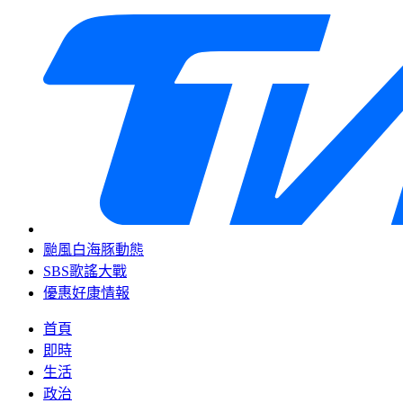
颱風白海豚動態
SBS歌謠大戰
優惠好康情報
首頁
即時
生活
政治