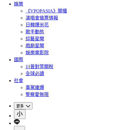
娛樂
《VPOPASIA》開播
演唱會搶票情報
日韓爆米花
歌手動態
綜藝星聞
戲劇星聞
娛樂電影院
國際
川普對等關稅
全球必讀
社會
毒駕連爆
警察愛無限
更多