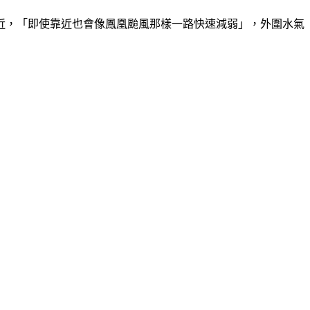
近，「即使靠近也會像鳳凰颱風那樣一路快速減弱」，外圍水氣