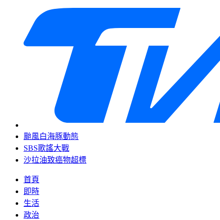
颱風白海豚動態
SBS歌謠大戰
沙拉油致癌物超標
首頁
即時
生活
政治