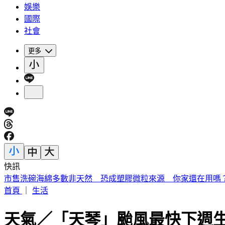
娛樂
國際
社會
更多
快訊
《夏日活動》花蓮FUN暑假 即將成真火舞秀 加碼重現
首頁
｜
生活
天氣／「天琴」颱風最快下週