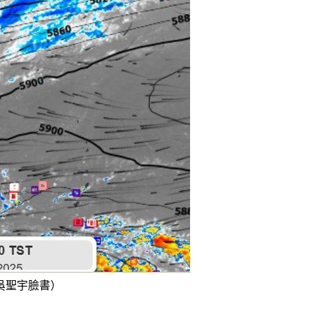
吳聖宇臉書）