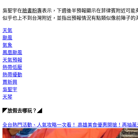
吳聖宇在
臉書粉專
表示，下週後半預報顯示在菲律賓附近可能
似乎也上不到台灣附近，並指出預報情況有點類似像前陣子的
天氣
颱風
氣象
鳳凰颱風
天氣預報
熱帶低壓
熱帶擾動
賈新興
吳聖宇
天琴
◤放假去哪玩？◢
全台熱門活動、人氣攻略一次看！
高雄美食優惠開搶！再抽萬