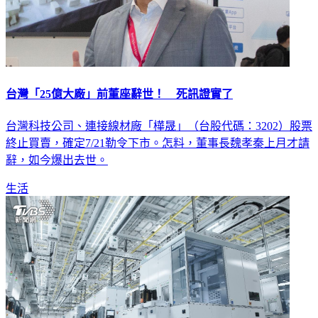
台灣「25億大廠」前董座辭世！ 死訊證實了
台灣科技公司、連接線材廠「樺晟」（台股代碼：3202）股票
終止買賣，確定7/21勒令下市。怎料，董事長魏孝秦上月才請
辭，如今爆出去世。
生活