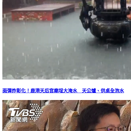
雨彈炸彰化！鹿港天后宮廟埕大淹水 天公爐、供桌全泡水