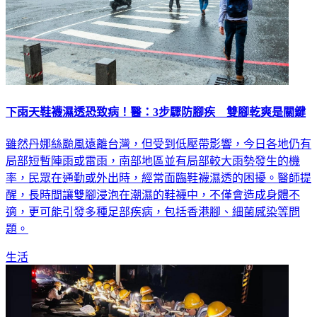
下雨天鞋襪濕透恐致病！醫：3步驟防腳疾 雙腳乾爽是關鍵
雖然丹娜絲颱風遠離台灣，但受到低壓帶影響，今日各地仍有
局部短暫陣雨或雷雨，南部地區並有局部較大雨勢發生的機
率，民眾在通勤或外出時，經常面臨鞋襪濕透的困擾。醫師提
醒，長時間讓雙腳浸泡在潮濕的鞋襪中，不僅會造成身體不
適，更可能引發多種足部疾病，包括香港腳、細菌感染等問
題。
生活