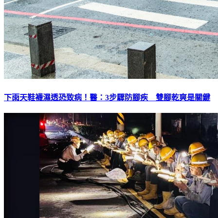
下雨天鞋襪濕透恐致病！醫：3步驟防腳疾 雙腳乾爽是關鍵