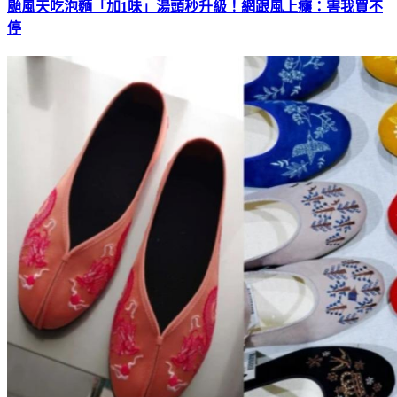
颱風天吃泡麵「加1味」湯頭秒升級！網跟風上癮：害我買不
停