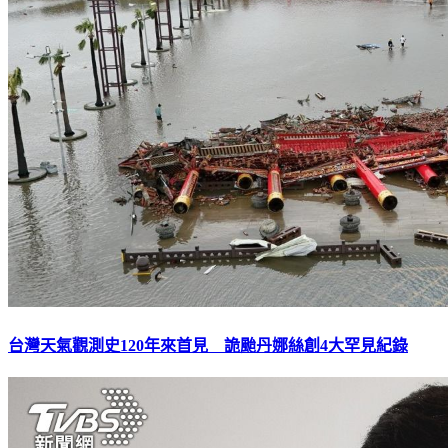
台灣天氣觀測史120年來首見 詭颱丹娜絲創4大罕見紀錄