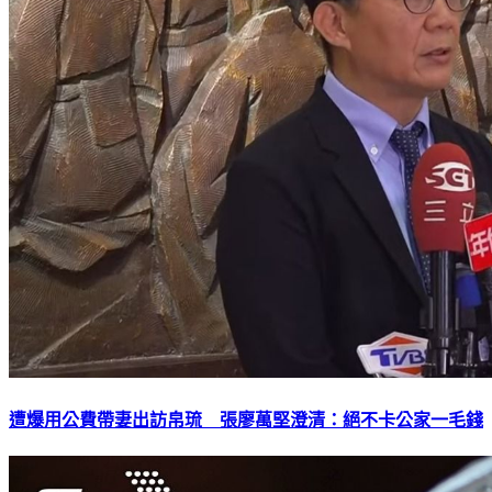
遭爆用公費帶妻出訪帛琉 張廖萬堅澄清：絕不卡公家一毛錢