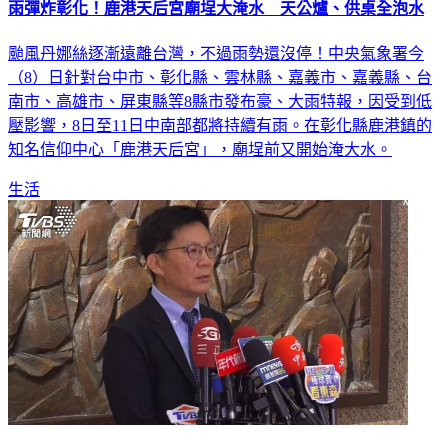
雨彈炸彰化！鹿港天后宮廟埕大淹水 天公爐、供桌全泡水
颱風丹娜絲逐漸遠離台灣，不過雨勢還沒停！中央氣象署今
（8）日針對台中市、彰化縣、雲林縣、嘉義市、嘉義縣、台
南市、高雄市、屏東縣等8縣市發布豪、大雨特報，因受到低
壓影響，8日至11日中南部都將持續有雨。在彰化縣鹿港鎮的
知名信仰中心「鹿港天后宮」，廟埕前又開始淹大水。
生活