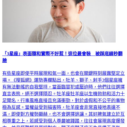
「3星座」表面隨和實際不好惹！這位最會裝 被踩底線秒翻
臉
有些星座即使平時展現和氣一面，也會在關鍵時刻展露堅定立
場。《搜狐網》運勢專欄點出，牡羊、獅子、射手3個星座擁
有無法動搖的自我堅持，當面臨冒犯或壓迫時，他們往往選擇
直言表態，絕不選擇隱忍。牡羊座牡羊座以生機勃勃和活力十
足聞名，行事風格直接且充滿衝勁，對於虛假和不公平的事物
極為反感。當權益受到損害時，牡羊座會非常直接地表達不
滿，即使對方權勢顯赫，也不會選擇退讓。其好脾氣建立於互
相尊重之上，若感受到個人尊嚴被踐踏，往往會展現高度爆發