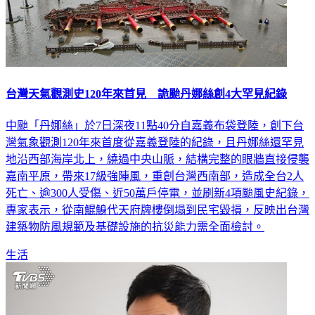
台灣天氣觀測史120年來首見 詭颱丹娜絲創4大罕見紀錄
中颱「丹娜絲」於7日深夜11點40分自嘉義布袋登陸，創下台
灣氣象觀測120年來首度從嘉義登陸的紀錄，且丹娜絲還罕見
地沿西部海岸北上，繞過中央山脈，結構完整的眼牆直接侵襲
嘉南平原，帶來17級強陣風，重創台灣西南部，造成全台2人
死亡、逾300人受傷、近50萬戶停電，並刷新4項颱風史紀錄，
專家表示，從南鯤鯓代天府牌樓倒塌到民宅毀損，反映出台灣
建築物防風規範及基礎設施的抗災能力需全面檢討。
生活