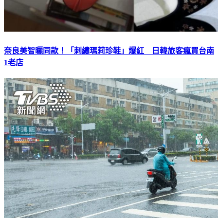
奈良美智曬同款！「刺繡瑪莉珍鞋」爆紅 日韓旅客瘋買台南
1老店