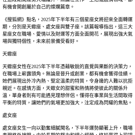
有機會開創屬於自己的燦爛篇章。
《搜狐網》點名，2025年下半年有三個星座女將迎來全面轉運
期，分別是天蠍座、處女座與雙子座。該篇報導指出，這三大
星座女在職場、愛情以及財運等方面全面開花，展現出強大氣
場與獨特個性，未來前景備受看好。
天蠍座
天蠍座女性在2025年下半年憑藉敏銳的直覺與果斷的決策力，
在職場上嶄露頭角。無論是晉升或創業，都有機會獲得佳績。
她們展現出外冷內熱、堅定溫柔的特質，令身邊的人難以抗拒
親近。在感情方面，天蠍女的甜蜜和熱情將使彼此的關係升
溫，單身者則有可能遇見理想伴侶。懂得在事業與生活間取得
平衡的特質，讓她們的氣場更加強大，注定成為閃耀的焦點。
處女座
處女座女生一向以勤奮細膩聞名，下半年運勢顯著上升，職場