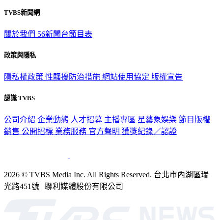
TVBS新聞網
關於我們
56新聞台節目表
政策與隱私
隱私權政策
性騷擾防治措施
網站使用協定
版權宣告
認識 TVBS
公司介紹
企業動態
人才招募
主播專區
星藝象娛樂
節目版權
銷售
公開招標
業務服務
官方聲明
獲獎紀錄／認證
2026 © TVBS Media Inc. All Rights Reserved. 台北市內湖區瑞
光路451號 | 聯利媒體股份有限公司