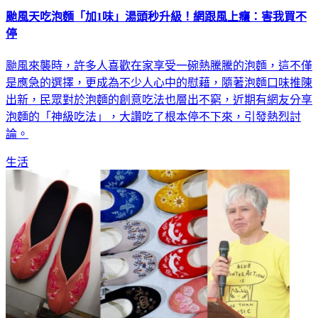
颱風天吃泡麵「加1味」湯頭秒升級！網跟風上癮：害我買不
停
颱風來襲時，許多人喜歡在家享受一碗熱騰騰的泡麵，這不僅
是應急的選擇，更成為不少人心中的慰藉，隨著泡麵口味推陳
出新，民眾對於泡麵的創意吃法也層出不窮，近期有網友分享
泡麵的「神級吃法」，大讚吃了根本停不下來，引發熱烈討
論。
生活