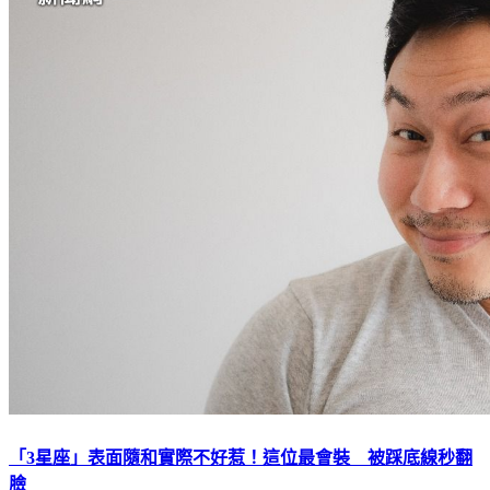
「3星座」表面隨和實際不好惹！這位最會裝 被踩底線秒翻
臉