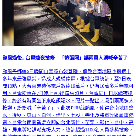
颱風過後...台電連夜搶修 「這張照」讓兩萬人淚喊辛苦了
颱風丹娜絲6日晚間自嘉義布袋登陸，導致台南地區也遭遇十
多年來最強風災，造成大規模停電，根據台電統計，至7日晚
間10點，大台南累積停電戶數達19萬戶，仍有10萬多戶無電可
用。台電粉專在7日晚上PO出這張照片，台電同仁日以繼夜搶
修，終於有時間坐下來吃飯喝水。照片一貼出，吸引兩萬多人
按讚，紛紛喊「辛苦了」。此次丹娜絲颱風，使得台南地區鹽
水、後壁、東山、白河、佳里、七股、善化及將軍等區嚴重停
電。台電台南營業處立即向台北新竹、苗栗、彰化、台中、高
雄、屏東等地調派支援人力，總計超過1100名人員參與搶修，