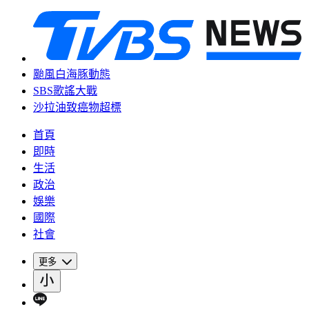
颱風白海豚動態
SBS歌謠大戰
沙拉油致癌物超標
首頁
即時
生活
政治
娛樂
國際
社會
更多