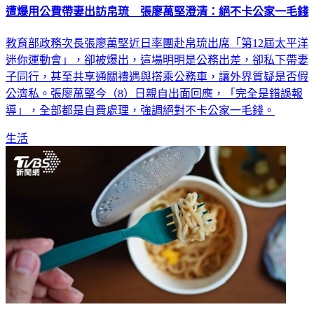
遭爆用公費帶妻出訪帛琉 張廖萬堅澄清：絕不卡公家一毛錢
教育部政務次長張廖萬堅近日率團赴帛琉出席「第12屆太平洋
迷你運動會」，卻被爆出，這場明明是公務出差，卻私下帶妻
子同行，甚至共享通關禮遇與搭乘公務車，讓外界質疑是否假
公濟私。張廖萬堅今（8）日親自出面回應，「完全是錯誤報
導」，全部都是自費處理，強調絕對不卡公家一毛錢。
生活