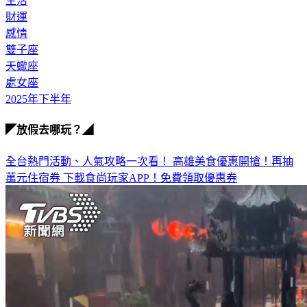
生活
財運
感情
雙子座
天蠍座
處女座
2025年下半年
◤放假去哪玩？◢
全台熱門活動、人氣攻略一次看！
高雄美食優惠開搶！再抽
萬元住宿券
下載食尚玩家APP！免費領取優惠券