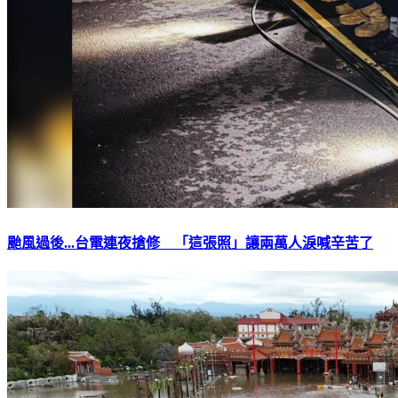
颱風過後...台電連夜搶修 「這張照」讓兩萬人淚喊辛苦了