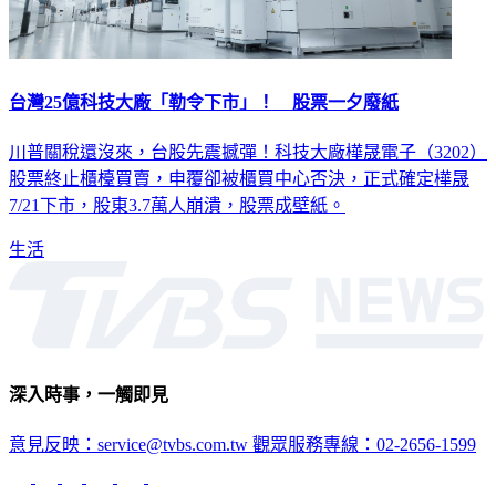
台灣25億科技大廠「勒令下市」！ 股票一夕廢紙
川普關稅還沒來，台股先震撼彈！科技大廠樺晟電子（3202）
股票終止櫃檯買賣，申覆卻被櫃買中心否決，正式確定樺晟
7/21下市，股東3.7萬人崩潰，股票成壁紙。
生活
深入時事，一觸即見
意見反映：service@tvbs.com.tw
觀眾服務專線：02-2656-1599