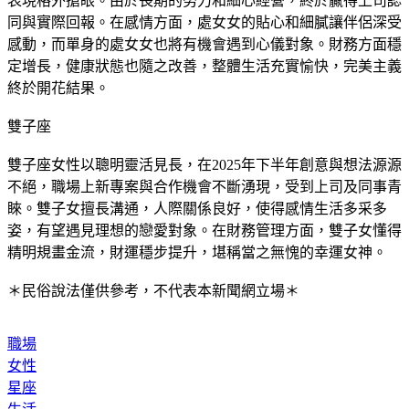
表現格外搶眼。由於長期的努力和細心經營，終於贏得上司認
同與實際回報。在感情方面，處女女的貼心和細膩讓伴侶深受
感動，而單身的處女女也將有機會遇到心儀對象。財務方面穩
定增長，健康狀態也隨之改善，整體生活充實愉快，完美主義
終於開花結果。
雙子座
雙子座女性以聰明靈活見長，在2025年下半年創意與想法源源
不絕，職場上新專案與合作機會不斷湧現，受到上司及同事青
睞。雙子女擅長溝通，人際關係良好，使得感情生活多采多
姿，有望遇見理想的戀愛對象。在財務管理方面，雙子女懂得
精明規畫金流，財運穩步提升，堪稱當之無愧的幸運女神。
＊民俗說法僅供參考，不代表本新聞網立場＊
職場
女性
星座