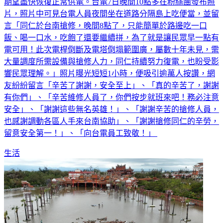
期望盡快恢復正常供電。台電7日晚間10點多在粉絲團發布照
片，照片中可見台電人員夜間坐在道路分隔島上吃便當，並留
言「同仁於台南搶修，晚間8點了，只能簡單於路邊吃一口
飯、喝一口水，吃飽了還要繼續拼，為了就是讓民眾早一點有
電可用！此次電桿倒斷及電塔倒塌範圍廣，屬數十年未見，需
大量調度所需設備與搶修人力，同仁持續努力復電，也盼受影
響民眾理解。」照片曝光短短1小時，便吸引逾萬人按讚，網
友紛紛留言「辛苦了謝謝，安全至上」、「真的辛苦了，謝謝
有你們」、「辛苦維修人員了，你們按步就班來吧！務必注意
安全」、「謝謝這些無名英雄！」、「謝謝辛苦的搶修人員，
也感謝調動各區人手來台南協助」、「謝謝搶修同仁的辛勞，
留意安全第一！」、「向台電員工致敬！」
生活