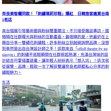
奈良美智曬同款！「刺繡瑪莉珍鞋」爆紅 日韓旅客瘋買台南
1老店
來台個展引發藝術圈與粉絲雙重關注，不只接受雜誌專訪，還
頻頻在社群曝光與粉絲的互動畫面。最吸睛的是，他最近在上
親自分享一雙繡花刺繡鞋，許多粉絲立刻敲碗詢問品牌，沒想
到竟然是出自台灣設計師之手！這款來自「offoff theatre by gu
siaoyin」的刺繡平底鞋瞬間在社群掀起熱潮，充滿台灣味的設
計結合可愛插畫語彙，讓年輕人紛紛表示「想入坑」！這次就
從展覽、品牌、鞋款一次了解這雙讓奈良老師都私心分享的刺
繡鞋魅力。
生活