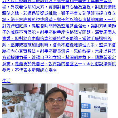
力，並且極難輕易原諒對方。獅子座獅子座天生具備王者氣
場，外表看似隨和大方，實則對自尊心極為重視。對朋友慷慨
體貼之餘，若遭遇質疑或挑釁，獅子座會立刻明確表達自身立
場，絕不容許被忽視或踐踏。獅子的忍讓有清楚的界線，一旦
對方跨越底線，態度會瞬間轉為堅定甚至強硬，讓對方明瞭獅
子的威嚴不可侵犯。射手座射手座性格陽光開朗，深受周圍人
喜愛，但對於自由與信念的堅持從不退讓。當射手座遭遇誤
解、壓抑或被施加限制時，會毫不猶豫地據理力爭，堅決不會
壓抑內心真實想法。射手座擅長溝通、思維敏捷，常能以智慧
方式據理力爭，維護自己的立場。其開朗表象下，蘊藏著堅定
意志，是最勇於做自己、說真話的星座之一。＊民俗說法僅供
參考，不代表本新聞網立場＊
生活