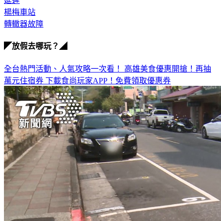
楊梅車站
轉轍器故障
◤放假去哪玩？◢
全台熱門活動、人氣攻略一次看！
高雄美食優惠開搶！再抽
萬元住宿券
下載食尚玩家APP！免費領取優惠券