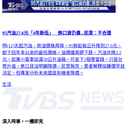
95汽油27.6元「4年新低」 進口貨仍貴...民眾：不合理
明(12)天起汽油、柴油價格再降，95無鉛每公升降到27.6元，
創下四年多以來的最低價格。油價連兩週下跌，汽油共降2.2
元，如果小客車加滿50公升油箱，可省下1個便當錢。只是台
幣升值，進口貨沒明顯降價，民眾無奈，業者解釋採購價早就
決定，但專家分析未來還是有機會降價。
生活
深入時事，一觸即見