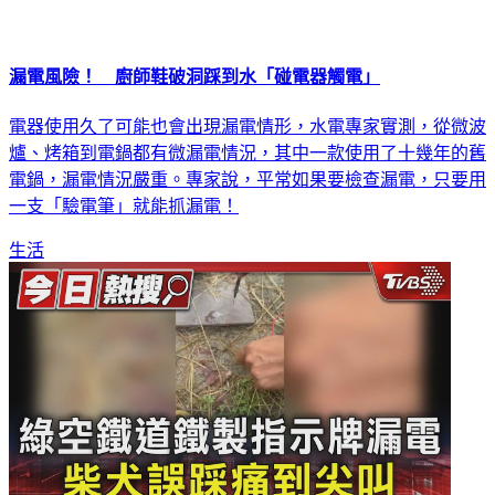
漏電風險！ 廚師鞋破洞踩到水「碰電器觸電」
電器使用久了可能也會出現漏電情形，水電專家實測，從微波
爐、烤箱到電鍋都有微漏電情況，其中一款使用了十幾年的舊
電鍋，漏電情況嚴重。專家說，平常如果要檢查漏電，只要用
一支「驗電筆」就能抓漏電！
生活