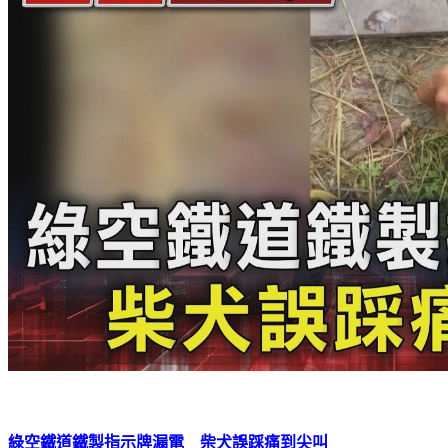
綠空鐵道鐵製指示牌漏電 柴犬誤踩痛到尖叫