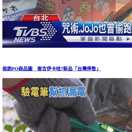
偷跑PO商品圖 害吉伊卡哇7新品「台灣停售」