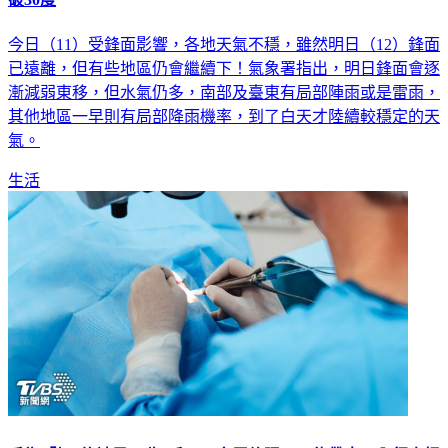
今日（11）受鋒面影響，各地天氣不穩，雖然明日（12）鋒面
已遠離，但有些地區仍會繼續下！氣象署指出，明日鋒面會逐
漸減弱東移，但水氣仍多，南部及臺東有局部陣雨或是雷雨，
其他地區一早則有局部降雨機率，到了白天才陸續較穩定的天
氣。
生活
手術「加1條被子」收1千元！家屬傻眼：不能帶走 內行人揭