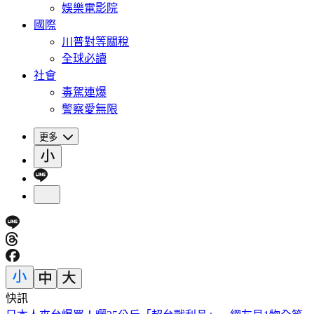
娛樂電影院
國際
川普對等關稅
全球必讀
社會
毒駕連爆
警察愛無限
更多
快訊