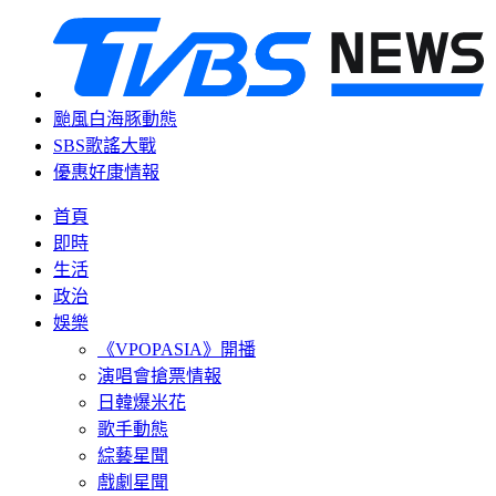
颱風白海豚動態
SBS歌謠大戰
優惠好康情報
首頁
即時
生活
政治
娛樂
《VPOPASIA》開播
演唱會搶票情報
日韓爆米花
歌手動態
綜藝星聞
戲劇星聞