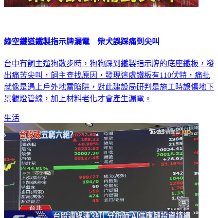
綠空鐵道鐵製指示牌漏電 柴犬誤踩痛到尖叫
台中有飼主遛狗散步時，狗狗踩到鐵製指示牌的底座鐵板，發
出痛苦尖叫，飼主查找原因，發現這處鐵板有110伏特，痛批
就像是遇上戶外地雷陷阱，對此建設局研判是施工時誤傷地下
景觀燈管線，加上材料老化才會產生漏電。
生活