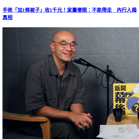
手術「加1條被子」收1千元！家屬傻眼：不能帶走 內行人揭
真相