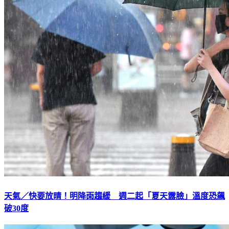
天氣／快要放晴！明降雨趨緩 週二起「夏天露臉」溫度恐飆
破30度