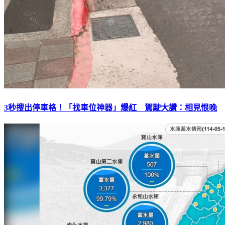
3秒搜出停車格！「找車位神器」爆紅 駕駛大讚：相見恨晚