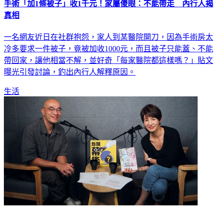
真相
一名網友近日在社群抱怨，家人到某醫院開刀，因為手術房太
冷多要求一件被子，竟被加收1000元，而且被子只能蓋、不能
帶回家，讓他相當不解，並好奇「每家醫院都這樣嗎？」貼文
曝光引發討論，釣出內行人解釋原因。
生活
社群媒體使青少年自傷率提高？《新聞幕後》談青春期壓力