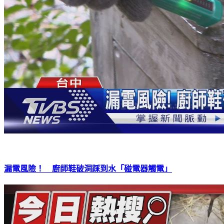
漏電風險！ 廚師鞋破洞踩到水「碰電器觸電」