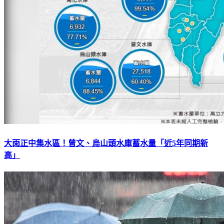
大雨正中集水區！曾文、烏山頭水庫蓄水量「近5年同期新
高」