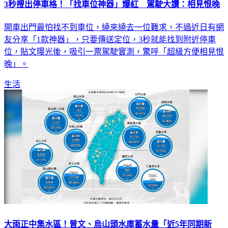
開車出門最怕找不到車位，繞來繞去一位難求，不過近日有網
友分享「1款神器」，只要傳送定位，3秒就能找到附近停車
位，貼文曝光後，吸引一票駕駛實測，驚呼「超級方便相見恨
晚」。
生活
大雨正中集水區！曾文、烏山頭水庫蓄水量「近5年同期新
高」