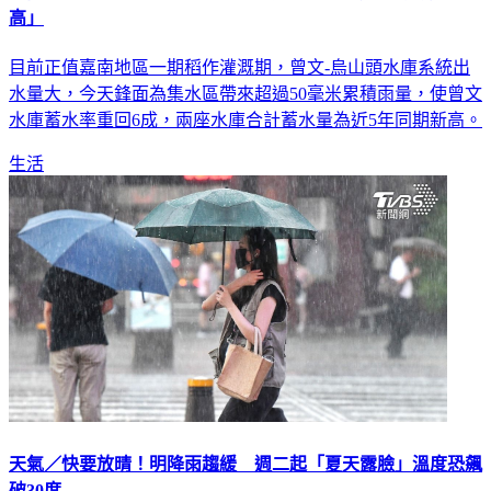
目前正值嘉南地區一期稻作灌溉期，曾文-烏山頭水庫系統出
水量大，今天鋒面為集水區帶來超過50毫米累積雨量，使曾文
水庫蓄水率重回6成，兩座水庫合計蓄水量為近5年同期新高。
生活
天氣／快要放晴！明降雨趨緩 週二起「夏天露臉」溫度恐飆
破30度