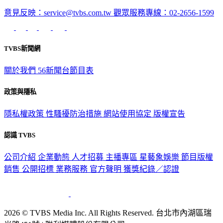
意見反映：service@tvbs.com.tw
觀眾服務專線：02-2656-1599
TVBS新聞網
關於我們
56新聞台節目表
政策與隱私
隱私權政策
性騷擾防治措施
網站使用協定
版權宣告
認識 TVBS
公司介紹
企業動態
人才招募
主播專區
星藝象娛樂
節目版權
銷售
公開招標
業務服務
官方聲明
獲獎紀錄／認證
2026 © TVBS Media Inc. All Rights Reserved. 台北市內湖區瑞
光路451號 | 聯利媒體股份有限公司