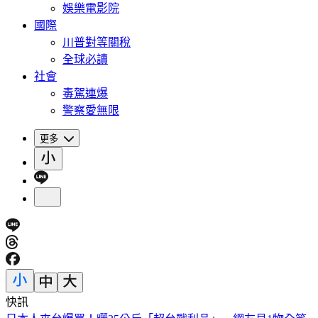
娛樂電影院
國際
川普對等關稅
全球必讀
社會
毒駕連爆
警察愛無限
更多
快訊