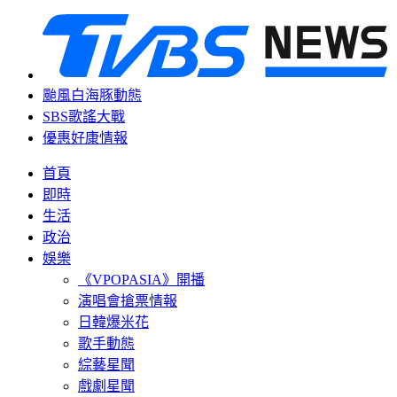
颱風白海豚動態
SBS歌謠大戰
優惠好康情報
首頁
即時
生活
政治
娛樂
《VPOPASIA》開播
演唱會搶票情報
日韓爆米花
歌手動態
綜藝星聞
戲劇星聞