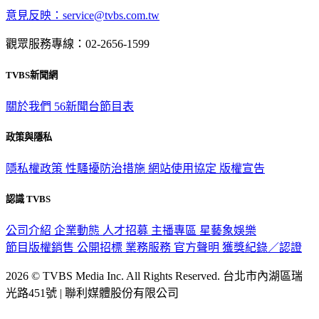
意見反映：service@tvbs.com.tw
觀眾服務專線：02-2656-1599
TVBS新聞網
關於我們
56新聞台節目表
政策與隱私
隱私權政策
性騷擾防治措施
網站使用協定
版權宣告
認識 TVBS
公司介紹
企業動態
人才招募
主播專區
星藝象娛樂
節目版權銷售
公開招標
業務服務
官方聲明
獲獎紀錄／認證
2026 © TVBS Media Inc. All Rights Reserved. 台北市內湖區瑞
光路451號 | 聯利媒體股份有限公司