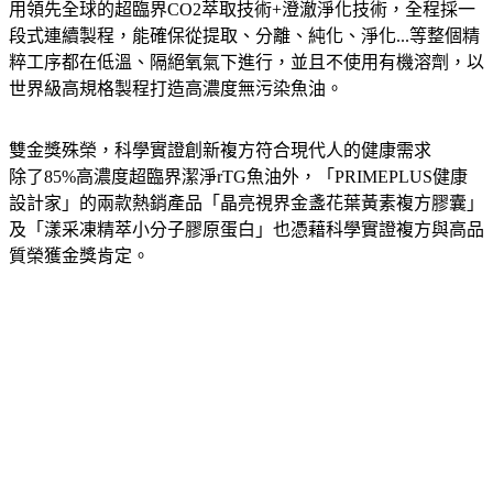
用領先全球的超臨界CO2萃取技術+澄澈淨化技術，全程採一
段式連續製程，能確保從提取、分離、純化、淨化...等整個精
粹工序都在低溫、隔絕氧氣下進行，並且不使用有機溶劑，以
世界級高規格製程打造高濃度無污染魚油。
雙金獎殊榮，科學實證創新複方符合現代人的健康需求
除了85%高濃度超臨界潔淨rTG魚油外，「PRIMEPLUS健康
設計家」的兩款熱銷產品「晶亮視界金盞花葉黃素複方膠囊」
及「漾采凍精萃小分子膠原蛋白」也憑藉科學實證複方與高品
質榮獲金獎肯定。