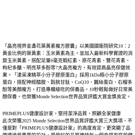
「晶亮視界金盞花葉黃素複方膠囊」以美國國衛院研究10：2
黃金比例的葉黃素：玉米黃素為主，並加入最新科學實證的消
旋玉米黃素，搭配足量6毫克蝦紅素、原花青素、雙花青素、
枸杞多醣、明亮草多酚等7大晶亮複方，有效提高晶亮保健效
果。「漾采凍精萃小分子膠原蛋白」採用1kDa極小分子膠原
蛋白，搭配神經醯胺、穀胱甘肽、CoQ10、蠶絲蛋白、石榴多
酚等美顏複方，打造專櫃級吃的保養品，10秒輕鬆做好日常美
顏保養，也榮獲Monde Selection世界品質評鑑大賞金獎肯定。
PRIMEPLUS健康設計家，堅持潔淨品質，照顧全家健康
此次榮獲2025 Monde Selection世界品質評鑑大賞三大獎項，不
僅是對「PRIMEPLUS健康設計家」的高度肯定，更突顯了品